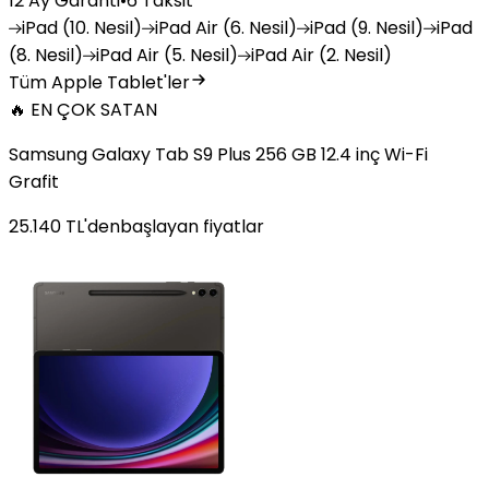
12 Ay Garanti
•
6 Taksit
iPad
(10. Nesil)
iPad
Air (6. Nesil)
iPad
(9. Nesil)
iPad
(8. Nesil)
iPad
Air (5. Nesil)
iPad
Air (2. Nesil)
Tüm Apple Tablet'ler
🔥 EN ÇOK SATAN
Samsung Galaxy Tab S9 Plus 256 GB 12.4 inç Wi-Fi
Grafit
25.140
TL'den
başlayan fiyatlar