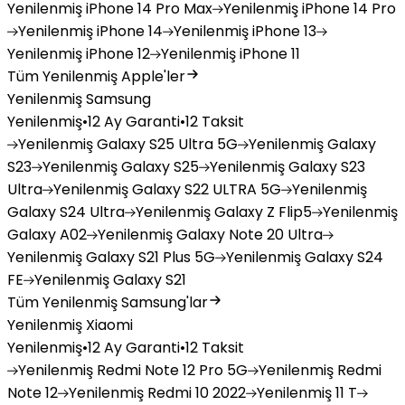
Yenilenmiş
iPhone 14 Pro Max
Yenilenmiş
iPhone 14 Pro
Yenilenmiş
iPhone 14
Yenilenmiş
iPhone 13
Yenilenmiş
iPhone 12
Yenilenmiş
iPhone 11
Tüm Yenilenmiş Apple'ler
Yenilenmiş Samsung
Yenilenmiş
•
12 Ay Garanti
•
12 Taksit
Yenilenmiş
Galaxy S25 Ultra 5G
Yenilenmiş
Galaxy
S23
Yenilenmiş
Galaxy S25
Yenilenmiş
Galaxy S23
Ultra
Yenilenmiş
Galaxy S22 ULTRA 5G
Yenilenmiş
Galaxy S24 Ultra
Yenilenmiş
Galaxy Z Flip5
Yenilenmiş
Galaxy A02
Yenilenmiş
Galaxy Note 20 Ultra
Yenilenmiş
Galaxy S21 Plus 5G
Yenilenmiş
Galaxy S24
FE
Yenilenmiş
Galaxy S21
Tüm Yenilenmiş Samsung'lar
Yenilenmiş Xiaomi
Yenilenmiş
•
12 Ay Garanti
•
12 Taksit
Yenilenmiş
Redmi Note 12 Pro 5G
Yenilenmiş
Redmi
Note 12
Yenilenmiş
Redmi 10 2022
Yenilenmiş
11 T