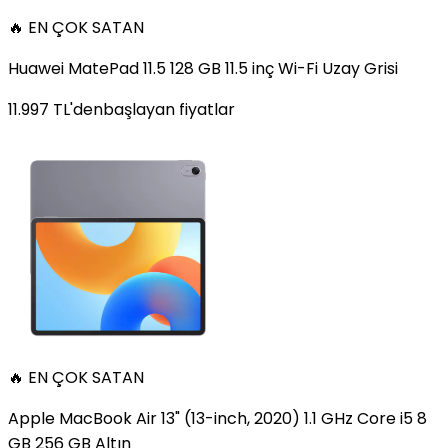
🔥 EN ÇOK SATAN
Huawei MatePad 11.5 128 GB 11.5 inç Wi-Fi Uzay Grisi
11.997
TL'den
başlayan fiyatlar
🔥 EN ÇOK SATAN
Apple MacBook Air 13" (13-inch, 2020) 1.1 GHz Core i5 8
GB 256 GB Altın