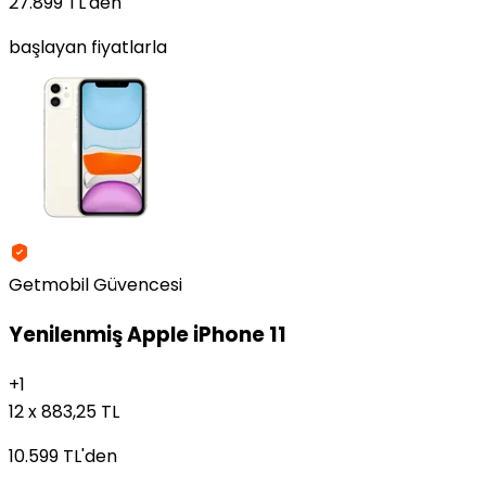
27.899 TL
'den
başlayan fiyatlarla
Getmobil Güvencesi
Yenilenmiş
Apple iPhone 11
+
1
12 x 883,25 TL
10.599 TL
'den