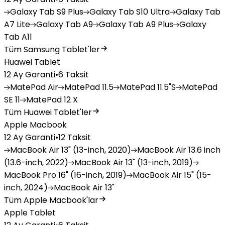
Galaxy
Tab S9 Plus
Galaxy
Tab S10 Ultra
Galaxy
Tab
A7 Lite
Galaxy
Tab A9
Galaxy
Tab A9 Plus
Galaxy
Tab A11
Tüm Samsung Tablet'ler
Huawei Tablet
12 Ay Garanti
•
6 Taksit
MatePad
Air
MatePad
11.5
MatePad
11.5"S
MatePad
SE 11
MatePad
12 X
Tüm Huawei Tablet'ler
Apple Macbook
12 Ay Garanti
•
12 Taksit
MacBook
Air 13" (13-inch, 2020)
MacBook
Air 13.6 inch
(13.6-inch, 2022)
MacBook
Air 13" (13-inch, 2019)
MacBook
Pro 16" (16-inch, 2019)
MacBook
Air 15" (15-
inch, 2024)
MacBook
Air 13"
Tüm Apple Macbook'lar
Apple Tablet