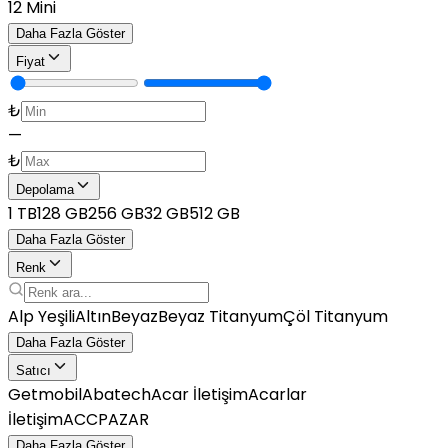
12 Mini
Daha Fazla Göster
Fiyat
₺
—
₺
Depolama
1 TB
128 GB
256 GB
32 GB
512 GB
Daha Fazla Göster
Renk
Alp Yeşili
Altın
Beyaz
Beyaz Titanyum
Çöl Titanyum
Daha Fazla Göster
Satıcı
Getmobil
Abatech
Acar İletişim
Acarlar
İletişim
ACCPAZAR
Daha Fazla Göster