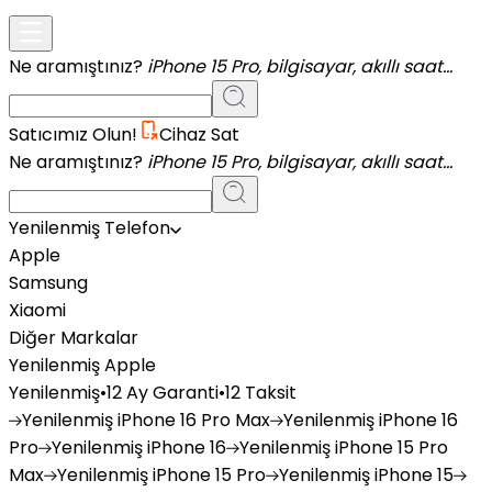
Ne aramıştınız?
iPhone 15 Pro, bilgisayar, akıllı saat...
Satıcımız Olun!
Cihaz Sat
Ne aramıştınız?
iPhone 15 Pro, bilgisayar, akıllı saat...
Yenilenmiş Telefon
Apple
Samsung
Xiaomi
Diğer Markalar
Yenilenmiş Apple
Yenilenmiş
•
12 Ay Garanti
•
12 Taksit
Yenilenmiş
iPhone 16 Pro Max
Yenilenmiş
iPhone 16
Pro
Yenilenmiş
iPhone 16
Yenilenmiş
iPhone 15 Pro
Max
Yenilenmiş
iPhone 15 Pro
Yenilenmiş
iPhone 15