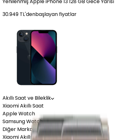
Yenilenmiş Apple iPhone 13 128 GB Gece Yarısı
30.949
TL'den
başlayan fiyatlar
Akıllı Saat ve Bileklik
Xiaomi Akıllı Saat
Apple Watch
Samsung Watch
Diğer Markalar
Xiaomi Akıllı Saat