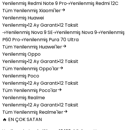
Yenilenmiş
Redmi Note 9 Pro
Yenilenmiş
Redmi 12C
Tüm Yenilenmiş Xiaomi'ler
Yenilenmiş Huawei
Yenilenmiş
•
12 Ay Garanti
•
12 Taksit
Yenilenmiş
Nova 9 SE
Yenilenmiş
Nova 9
Yenilenmiş
P60 Pro
Yenilenmiş
Pura 70 Ultra
Tüm Yenilenmiş Huawei'ler
Yenilenmiş Oppo
Yenilenmiş
•
12 Ay Garanti
•
12 Taksit
Tüm Yenilenmiş Oppo'lar
Yenilenmiş Poco
Yenilenmiş
•
12 Ay Garanti
•
12 Taksit
Tüm Yenilenmiş Poco'lar
Yenilenmiş Realme
Yenilenmiş
•
12 Ay Garanti
•
12 Taksit
Tüm Yenilenmiş Realme'ler
🔥 EN ÇOK SATAN