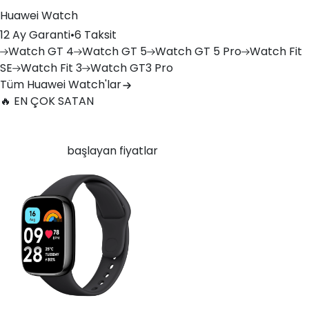
Huawei Watch
12 Ay Garanti
•
6 Taksit
Watch
GT 4
Watch
GT 5
Watch
GT 5 Pro
Watch
Fit
SE
Watch
Fit 3
Watch
GT3 Pro
Tüm Huawei Watch'lar
🔥 EN ÇOK SATAN
Xiaomi Redmi Watch 3 Active Plastik 47mm Bluetooth
Siyah
6.750
TL'den
başlayan fiyatlar