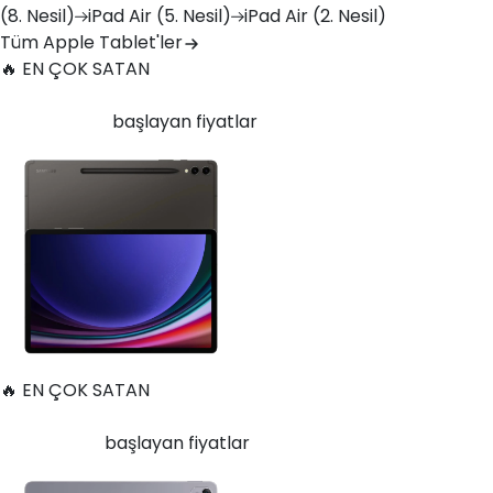
(8. Nesil)
iPad
Air (5. Nesil)
iPad
Air (2. Nesil)
Tüm Apple Tablet'ler
🔥 EN ÇOK SATAN
Samsung Galaxy Tab S9 Plus 256 GB 12.4 inç Wi-Fi Grafit
25.140
TL'den
başlayan fiyatlar
🔥 EN ÇOK SATAN
Huawei MatePad 11.5 128 GB 11.5 inç Wi-Fi Uzay Grisi
11.997
TL'den
başlayan fiyatlar