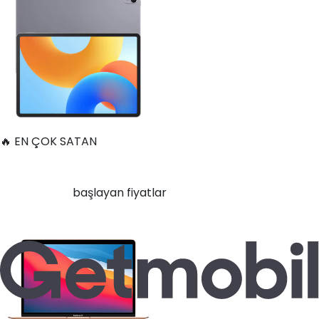
🔥 EN ÇOK SATAN
Apple MacBook Air 13" (13-inch, 2020) 1.1 GHz Core i5 8 GB
256 GB Altın
21.400
TL'den
başlayan fiyatlar