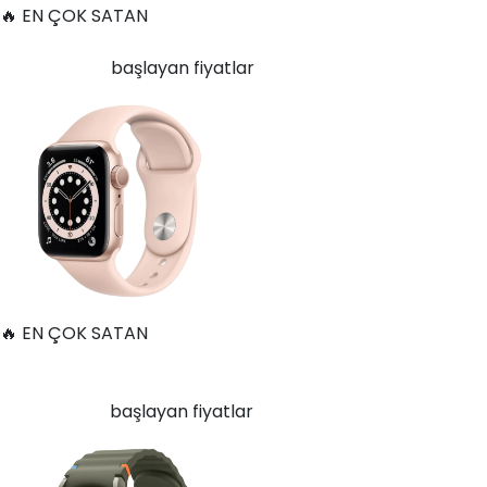
🔥 EN ÇOK SATAN
Apple Watch Series 6 Alüminyum 40mm GPS Altın
10.668
TL'den
başlayan fiyatlar
🔥 EN ÇOK SATAN
Samsung Galaxy Watch 7 Alüminyum 40 mm Bluetooth
Wi-Fi Yeşil
13.498
TL'den
başlayan fiyatlar