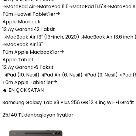
MatePad
Air
MatePad
11.5
MatePad
11.5"S
MatePad
SE
Tüm Huawei Tablet'ler
Apple Macbook
12 Ay Garanti
•
12 Taksit
MacBook
Air 13" (13-inch, 2020)
MacBook
Air 13.6 inch 
MacBook
Air 13"
Tüm Apple Macbook'lar
Apple Tablet
12 Ay Garanti
•
6 Taksit
iPad
(10. Nesil)
iPad
Air (6. Nesil)
iPad
(9. Nesil)
iPad
(8
Tüm Apple Tablet'ler
🔥 EN ÇOK SATAN
Samsung Galaxy Tab S9 Plus 256 GB 12.4 inç Wi-Fi Grafit
25.140
TL'den
başlayan fiyatlar