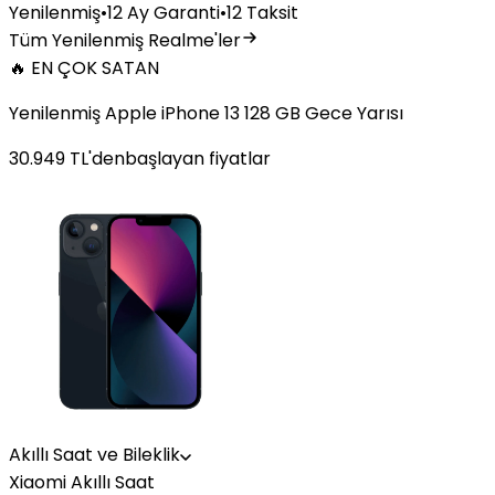
Yenilenmiş
•
12 Ay Garanti
•
12 Taksit
Tüm Yenilenmiş Realme'ler
🔥 EN ÇOK SATAN
Yenilenmiş Apple iPhone 13 128 GB Gece Yarısı
30.949
TL'den
başlayan fiyatlar
Akıllı Saat ve Bileklik
Xiaomi Akıllı Saat