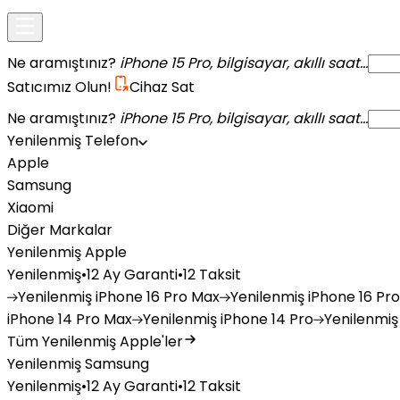
Ne aramıştınız?
iPhone 15 Pro, bilgisayar, akıllı saat...
Satıcımız Olun!
Cihaz Sat
Ne aramıştınız?
iPhone 15 Pro, bilgisayar, akıllı saat...
Yenilenmiş Telefon
Apple
Samsung
Xiaomi
Diğer Markalar
Yenilenmiş Apple
Yenilenmiş
•
12 Ay Garanti
•
12 Taksit
Yenilenmiş
iPhone 16 Pro Max
Yenilenmiş
iPhone 16 Pro
iPhone 14 Pro Max
Yenilenmiş
iPhone 14 Pro
Yenilenmiş
Tüm Yenilenmiş Apple'ler
Yenilenmiş Samsung
Yenilenmiş
•
12 Ay Garanti
•
12 Taksit