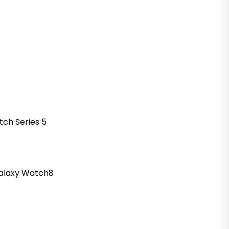
tch
Series 5
alaxy
Watch8