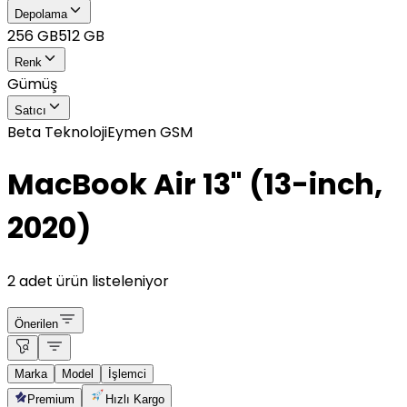
Depolama
256 GB
512 GB
Renk
Gümüş
Satıcı
Beta Teknoloji
Eymen GSM
MacBook Air 13" (13-inch,
2020)
2 adet ürün listeleniyor
Önerilen
Marka
Model
İşlemci
Premium
Hızlı Kargo