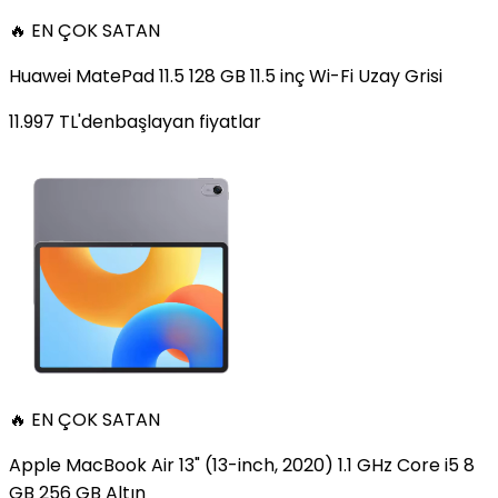
🔥 EN ÇOK SATAN
Huawei MatePad 11.5 128 GB 11.5 inç Wi-Fi Uzay Grisi
11.997
TL'den
başlayan fiyatlar
🔥 EN ÇOK SATAN
Apple MacBook Air 13" (13-inch, 2020) 1.1 GHz Core i5 8
GB 256 GB Altın