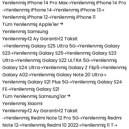
Yenilenmiş
iPhone 14 Pro Max
Yenilenmiş
iPhone 14 Pro
Yenilenmiş
iPhone 14
Yenilenmiş
iPhone 13
Yenilenmiş
iPhone 12
Yenilenmiş
iPhone 11
Tüm Yenilenmiş Apple'ler
Yenilenmiş Samsung
Yenilenmiş
•
12 Ay Garanti
•
12 Taksit
Yenilenmiş
Galaxy S25 Ultra 5G
Yenilenmiş
Galaxy
S23
Yenilenmiş
Galaxy S25
Yenilenmiş
Galaxy S23
Ultra
Yenilenmiş
Galaxy S22 ULTRA 5G
Yenilenmiş
Galaxy S24 Ultra
Yenilenmiş
Galaxy Z Flip5
Yenilenmiş
Galaxy A02
Yenilenmiş
Galaxy Note 20 Ultra
Yenilenmiş
Galaxy S21 Plus 5G
Yenilenmiş
Galaxy S24
FE
Yenilenmiş
Galaxy S21
Tüm Yenilenmiş Samsung'lar
Yenilenmiş Xiaomi
Yenilenmiş
•
12 Ay Garanti
•
12 Taksit
Yenilenmiş
Redmi Note 12 Pro 5G
Yenilenmiş
Redmi
Note 12
Yenilenmiş
Redmi 10 2022
Yenilenmiş
11 T