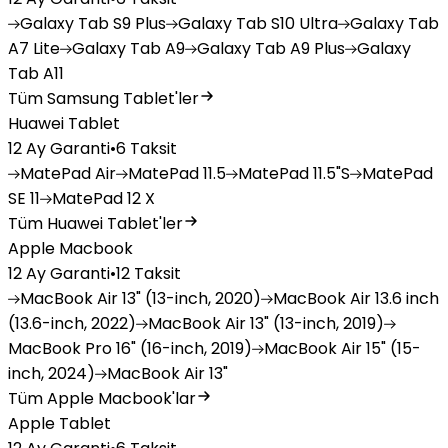
Galaxy
Tab S9 Plus
Galaxy
Tab S10 Ultra
Galaxy
Tab
A7 Lite
Galaxy
Tab A9
Galaxy
Tab A9 Plus
Galaxy
Tab A11
Tüm Samsung Tablet'ler
Huawei Tablet
12 Ay Garanti
•
6 Taksit
MatePad
Air
MatePad
11.5
MatePad
11.5"S
MatePad
SE 11
MatePad
12 X
Tüm Huawei Tablet'ler
Apple Macbook
12 Ay Garanti
•
12 Taksit
MacBook
Air 13" (13-inch, 2020)
MacBook
Air 13.6 inch
(13.6-inch, 2022)
MacBook
Air 13" (13-inch, 2019)
MacBook
Pro 16" (16-inch, 2019)
MacBook
Air 15" (15-
inch, 2024)
MacBook
Air 13"
Tüm Apple Macbook'lar
Apple Tablet