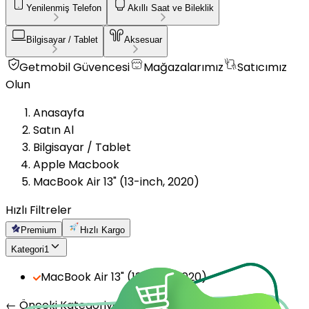
Yenilenmiş Telefon
Akıllı Saat ve Bileklik
Bilgisayar / Tablet
Aksesuar
Getmobil Güvencesi
Mağazalarımız
Satıcımız
Olun
Anasayfa
Satın Al
Bilgisayar / Tablet
Apple Macbook
MacBook Air 13" (13-inch, 2020)
Hızlı Filtreler
Premium
Hızlı Kargo
Kategori
1
MacBook Air 13" (13-inch, 2020)
← Önceki Kategoriye Dön