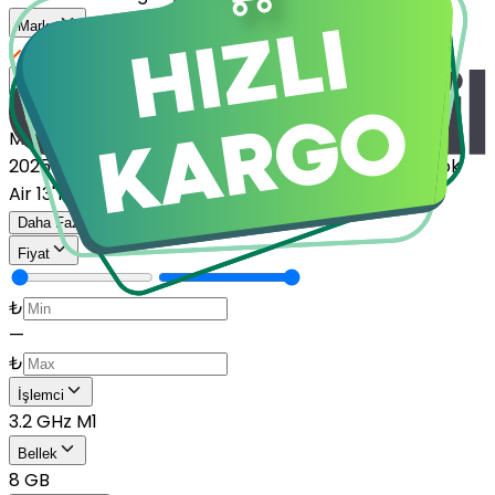
Marka
Apple
Model
MacBook Air 11" (11-inch, Mid-2013)
MacBook Air 13 inc
2025
MacBook Air 13.6 inch (13.6-inch, 2022)
MacBook
Air 13"
MacBook Air 13" (13-inch, 2017)
Daha Fazla Göster
Fiyat
₺
—
₺
İşlemci
3.2 GHz M1
Bellek
8 GB