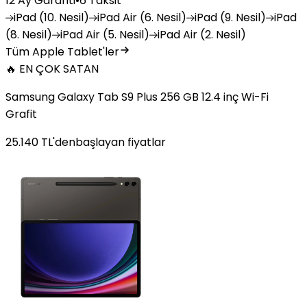
12 Ay Garanti
•
6 Taksit
iPad
(10. Nesil)
iPad
Air (6. Nesil)
iPad
(9. Nesil)
iPad
(8. Nesil)
iPad
Air (5. Nesil)
iPad
Air (2. Nesil)
Tüm Apple Tablet'ler
🔥 EN ÇOK SATAN
Samsung Galaxy Tab S9 Plus 256 GB 12.4 inç Wi-Fi
Grafit
25.140
TL'den
başlayan fiyatlar