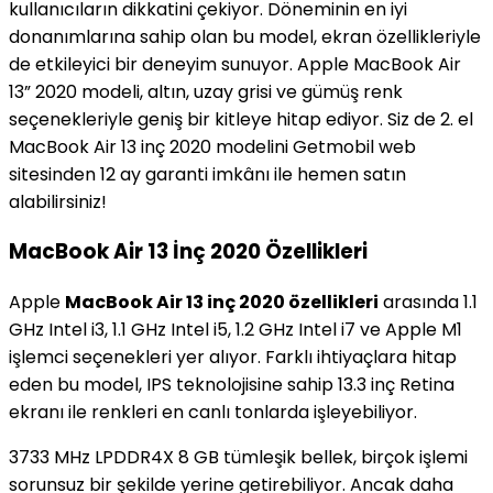
kullanıcıların dikkatini çekiyor. Döneminin en iyi
donanımlarına sahip olan bu model, ekran özellikleriyle
de etkileyici bir deneyim sunuyor. Apple MacBook Air
13” 2020 modeli, altın, uzay grisi ve gümüş renk
seçenekleriyle geniş bir kitleye hitap ediyor. Siz de 2. el
MacBook Air 13 inç 2020 modelini Getmobil web
sitesinden 12 ay garanti imkânı ile hemen satın
alabilirsiniz!
MacBook Air 13 İnç 2020 Özellikleri
Apple
MacBook Air 13 inç 2020 özellikleri
arasında 1.1
GHz Intel i3, 1.1 GHz Intel i5, 1.2 GHz Intel i7 ve Apple M1
işlemci seçenekleri yer alıyor. Farklı ihtiyaçlara hitap
eden bu model, IPS teknolojisine sahip 13.3 inç Retina
ekranı ile renkleri en canlı tonlarda işleyebiliyor.
3733 MHz LPDDR4X 8 GB tümleşik bellek, birçok işlemi
sorunsuz bir şekilde yerine getirebiliyor. Ancak daha