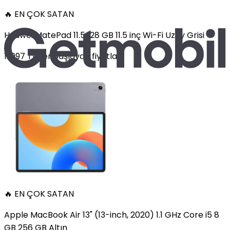
🔥 EN ÇOK SATAN
Huawei MatePad 11.5 128 GB 11.5 inç Wi-Fi Uzay Grisi
11.997
TL'den
başlayan fiyatlar
🔥 EN ÇOK SATAN
Apple MacBook Air 13" (13-inch, 2020) 1.1 GHz Core i5 8
GB 256 GB Altın