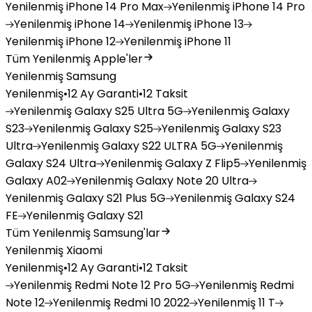
Yenilenmiş
iPhone 14 Pro Max
Yenilenmiş
iPhone 14 Pro
Yenilenmiş
iPhone 14
Yenilenmiş
iPhone 13
Yenilenmiş
iPhone 12
Yenilenmiş
iPhone 11
Tüm Yenilenmiş Apple'ler
Yenilenmiş Samsung
Yenilenmiş
•
12 Ay Garanti
•
12 Taksit
Yenilenmiş
Galaxy S25 Ultra 5G
Yenilenmiş
Galaxy
S23
Yenilenmiş
Galaxy S25
Yenilenmiş
Galaxy S23
Ultra
Yenilenmiş
Galaxy S22 ULTRA 5G
Yenilenmiş
Galaxy S24 Ultra
Yenilenmiş
Galaxy Z Flip5
Yenilenmiş
Galaxy A02
Yenilenmiş
Galaxy Note 20 Ultra
Yenilenmiş
Galaxy S21 Plus 5G
Yenilenmiş
Galaxy S24
FE
Yenilenmiş
Galaxy S21
Tüm Yenilenmiş Samsung'lar
Yenilenmiş Xiaomi
Yenilenmiş
•
12 Ay Garanti
•
12 Taksit
Yenilenmiş
Redmi Note 12 Pro 5G
Yenilenmiş
Redmi
Note 12
Yenilenmiş
Redmi 10 2022
Yenilenmiş
11 T