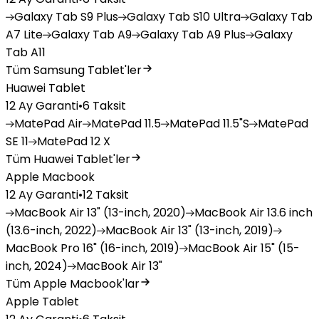
Galaxy
Tab S9 Plus
Galaxy
Tab S10 Ultra
Galaxy
Tab
A7 Lite
Galaxy
Tab A9
Galaxy
Tab A9 Plus
Galaxy
Tab A11
Tüm Samsung Tablet'ler
Huawei Tablet
12 Ay Garanti
•
6 Taksit
MatePad
Air
MatePad
11.5
MatePad
11.5"S
MatePad
SE 11
MatePad
12 X
Tüm Huawei Tablet'ler
Apple Macbook
12 Ay Garanti
•
12 Taksit
MacBook
Air 13" (13-inch, 2020)
MacBook
Air 13.6 inch
(13.6-inch, 2022)
MacBook
Air 13" (13-inch, 2019)
MacBook
Pro 16" (16-inch, 2019)
MacBook
Air 15" (15-
inch, 2024)
MacBook
Air 13"
Tüm Apple Macbook'lar
Apple Tablet