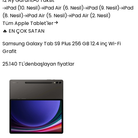
12 Ay Garanti
•
6 Taksit
iPad
(10. Nesil)
iPad
Air (6. Nesil)
iPad
(9. Nesil)
iPad
(8. Nesil)
iPad
Air (5. Nesil)
iPad
Air (2. Nesil)
Tüm Apple Tablet'ler
🔥 EN ÇOK SATAN
Samsung Galaxy Tab S9 Plus 256 GB 12.4 inç Wi-Fi
Grafit
25.140
TL'den
başlayan fiyatlar