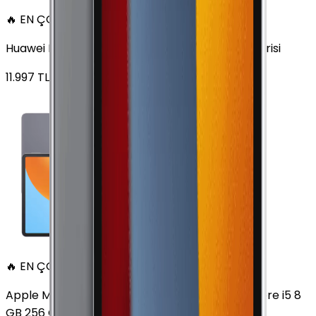
🔥 EN ÇOK SATAN
Huawei MatePad 11.5 128 GB 11.5 inç Wi-Fi Uzay Grisi
11.997
TL'den
başlayan fiyatlar
🔥 EN ÇOK SATAN
Apple MacBook Air 13" (13-inch, 2020) 1.1 GHz Core i5 8
GB 256 GB Altın