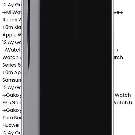
12 Ay Garanti
•
6 Taksit
Mi
Watch
Mi
Watch Lite
Redmi
Watch 3 Active
Redmi
Watch 5 Lite
Redmi
Watch 5 Active
Tüm Xiaomi Akıllı Saat'lar
Apple Watch
12 Ay Garanti
•
6 Taksit
Watch
Ultra
Watch
Series 10
Watch
Series 9
Watch
Series 8
Watch
Series 7
Watch
SE
Watch
Series 6
Watch
Series 5
Tüm Apple Watch'lar
Samsung Watch
12 Ay Garanti
•
6 Taksit
Galaxy
Watch 7
Galaxy
Watch Ultra
Galaxy
Watch
FE
Galaxy
Watch 4
Galaxy
Watch 5
Galaxy
Watch 6
Galaxy
Watch8
Tüm Samsung Watch'lar
Huawei Watch
12 Ay Garanti
•
6 Taksit