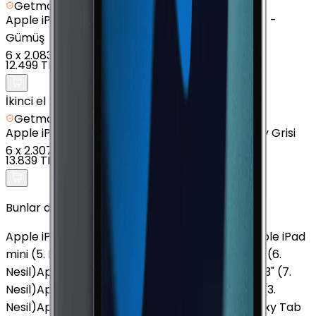
Getmobil Güvencesi
Apple
iPad mini (5. Nesil) - 64 GB - 7.9 inç - GPS -
Gümüş
6
x
2.083 TL
12.499 TL
İkinci el
Getmobil Güvencesi
Apple
iPad (9. Nesil) - 64 GB - 10.2" - GPS - Uzay Grisi
6
x
2.307 TL
13.839 TL
Bunlar da İlginizi Çekebilir
Apple iPad Air (2. Nesil)
Apple iPad (10. Nesil)
Apple iPad
mini (5. Nesil)
Apple iPad Pro M5
Apple iPad mini (6.
Nesil)
Apple iPad Pro 11" (2. Nesil)
Apple iPad Air 13" (7.
Nesil)
Apple iPad Pro 11" (4. Nesil)
Apple iPad Air (3.
Nesil)
Apple iPad Pro 13" (7. Nesil)
Samsung Galaxy Tab