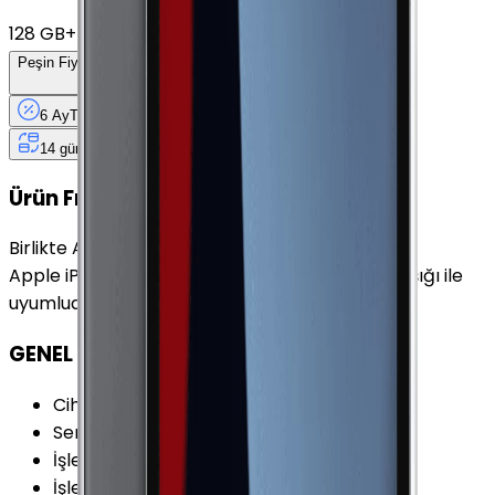
128 GB
+
7.859 TL
Peşin Fiyatına
6
Taksit
x
690 TL
6 Ay
Taksit
12 Ay
Güvence
4 iş
gününde
14 gün
içinde iade
Ürün Fırsatları
Birlikte Al
En Çok Eşleştirilen
Apple iPad mini (4. Nesil) 64 GB 7.9" GPS Yıldız Işığı ile
uyumludur.
GENEL ÖZELLİKLER
Cihaz Tipi
:
Tablet
Seri
:
iPad Mini 4
İşletim Sistemi
:
iOS
İşletim Sistemi Versiyonu
:
iOS 9x