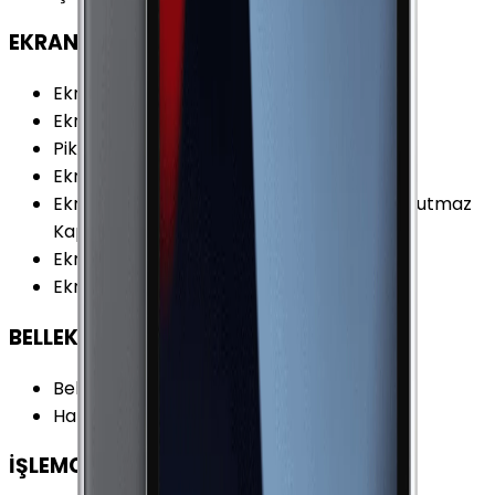
EKRAN
Ekran Oranı (Aspect Ratio)
:
4:3
Ekran Çözünürlüğü
:
2048 x 1536 Piksel
Piksel Yoğunluğu
:
326 PPI
Ekran Teknolojisi
:
IPS (LCD)
Ekran Özellikleri
:
Retina Ekran Parmak İzi Tutmaz
Kaplama Çoklu Dokunmatik
Ekran / Gövde Oranı
:
%70.56
Ekran Alanı
:
193.27 cm²
BELLEK & DEPOLAMA
Bellek (RAM)
:
2 GB
Hafıza Kartı Desteği
:
Yok
İŞLEMCİ