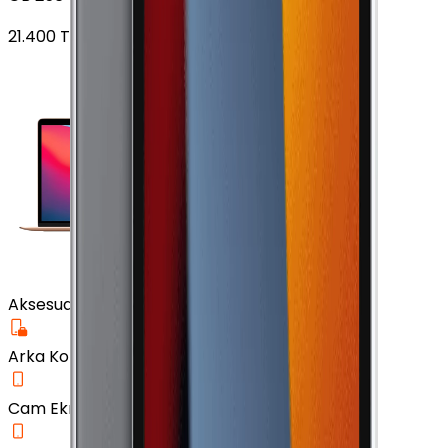
21.400
TL'den
başlayan fiyatlar
Aksesuar
Arka Koruma Kılıf
Cam Ekran Koruyucu