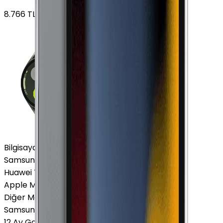
8.766
TL'den
başlayan fiyatlar
Bilgisayar / Tablet
Samsung Tablet
Huawei Tablet
Apple Macbook
Diğer Markalar
Samsung Tablet
12 Ay Garanti
•
6 Taksit