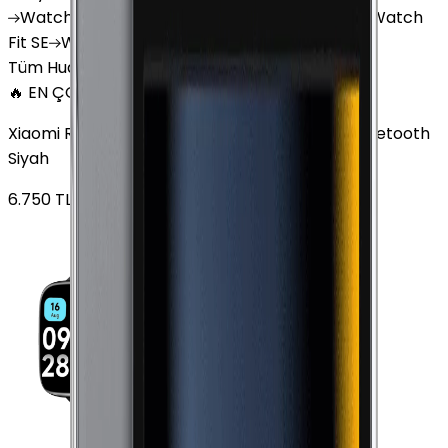
Watch
GT 4
Watch
GT 5
Watch
GT 5 Pro
Watch
Fit SE
Watch
Fit 3
Watch
GT3 Pro
Tüm Huawei Watch'lar
🔥 EN ÇOK SATAN
Xiaomi Redmi Watch 3 Active Plastik 47mm Bluetooth
Siyah
6.750
TL'den
başlayan fiyatlar