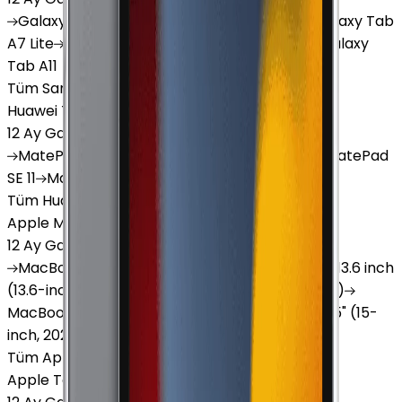
Galaxy
Tab S9 Plus
Galaxy
Tab S10 Ultra
Galaxy
Tab
A7 Lite
Galaxy
Tab A9
Galaxy
Tab A9 Plus
Galaxy
Tab A11
Tüm Samsung Tablet'ler
Huawei Tablet
12 Ay Garanti
•
6 Taksit
MatePad
Air
MatePad
11.5
MatePad
11.5"S
MatePad
SE 11
MatePad
12 X
Tüm Huawei Tablet'ler
Apple Macbook
12 Ay Garanti
•
12 Taksit
MacBook
Air 13" (13-inch, 2020)
MacBook
Air 13.6 inch
(13.6-inch, 2022)
MacBook
Air 13" (13-inch, 2019)
MacBook
Pro 16" (16-inch, 2019)
MacBook
Air 15" (15-
inch, 2024)
MacBook
Air 13"
Tüm Apple Macbook'lar
Apple Tablet