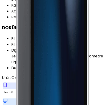
Kalınlık
:
6.1 mm
Ağırlık
:
298.8 gr
Renk Seçenekleri
:
Siyah Gümüş Altın
DOKÜMAN & DİĞER
Pil Kapasitesi
:
5124 mAh
Pil Özellikleri
:
Lityum Polimer 19.1 Wh
Diğer Özellikler
:
İvme Ölçer Işık Sensörü
Jeomanyetik Sensör (Pusula) Jiroskop Barometre
Lightning ile Şarj Parmakizi Okuyucu
Duyurulma Tarihi
:
2015, Eylül
Ürün Özellikleri
Tümünü Gör
Tablet
Cihaz Tipi