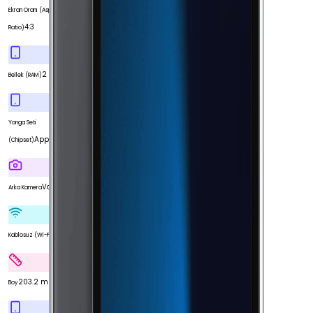
Ekran Oranı (Aspect
4:3
Ratio)
2 GB
Bellek (RAM)
Yonga Seti
Apple A8
(Chipset)
Var
Arka Kamera
Var
Kablosuz (Wi-Fi)
203.2 mm
Boy