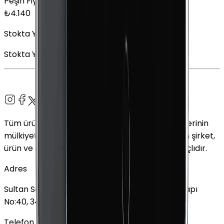
Peşin Fiyatına
6
x
690,00
TL
₺
4.140
Stokta Yok
Stokta Yok
Tüm ürün adları, logolar ve markalar ilgili sahiplerinin
mülkiyetindedir. Bu web sitesinde kullanılan tüm şirket,
ürün ve hizmet adları yalnızca tanımlama amaçlıdır.
Adres
Sultan Selim Mahallesi, Lalegül Sokağı No:5, İç Kapı
No:40, 34415 Kağıthane/İstanbul
Telefon