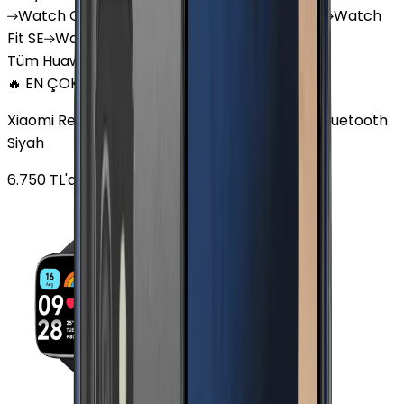
Watch
GT 4
Watch
GT 5
Watch
GT 5 Pro
Watch
Fit SE
Watch
Fit 3
Watch
GT3 Pro
Tüm Huawei Watch'lar
🔥 EN ÇOK SATAN
Xiaomi Redmi Watch 3 Active Plastik 47mm Bluetooth
Siyah
6.750
TL'den
başlayan fiyatlar