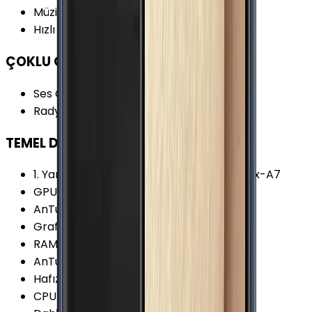
Müzik Oynatma
:
49 Saat
Hızlı Şarj
:
Yok
ÇOKLU ORTAM
Ses Çıkışı
:
3.5 mm
Radyo
:
Var
TEMEL DONANIM
1. Yardımcı İşlemci
:
4x 1.3 GHz ARM Cortex-A7
GPU Frekansı
:
600 MHz
AnTuTu Puanı (v5)
:
35.600 Puan
Grafik İşlemcisi (GPU)
:
Mali-T628 MP6
RAM Frekansı (Maks.)
:
1066 MHz
AnTuTu Puanı (v9)
:
71.600 Puan
Hafıza Kartı Maks. Kapasitesi
:
64 GB
CPU Üretim Teknolojisi
:
20 nm