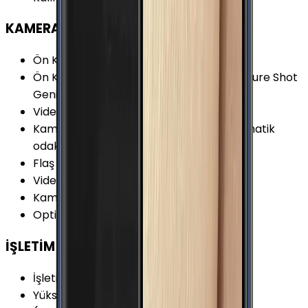
KAMERA
Ön Kamera Çözünürlüğü
:
5 MP
Ön Kamera Özellikleri
:
Sesle Komut Gesture Shot
Geniş Açılı
Video Kayıt Çözünürlüğü
:
1080p (Full HD)
Kamera Özellikleri
:
HDR Panorama Otomatik
odaklama
Flaş
:
LED
Video FPS Değeri
:
30 fps
Kamera Çözünürlüğü
:
13 MP
Optik Görüntü Sabitleyici (OIS)
:
Yok
İŞLETİM SİSTEMİ
İşletim Sistemi
:
Android
Yükseltilebilir Versiyon
:
Android 6.0.1