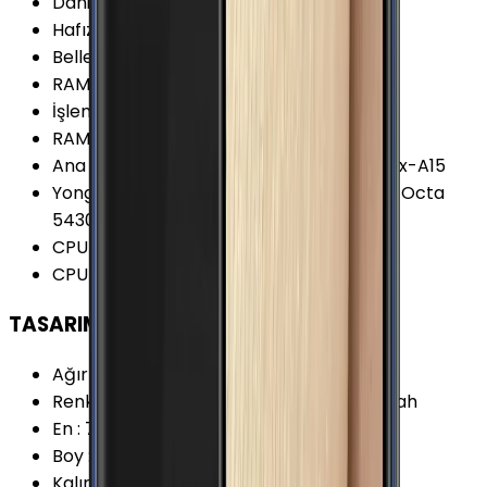
Dahili Depolama
:
16 GB
Hafıza Kartı Desteği
:
Var
Bellek (RAM)
:
2 GB
RAM Kanalları
:
Çift Kanal
İşlemci Mimarisi
:
32-bit
RAM Tipi
:
LPDDR3
Ana İşlemci (CPU)
:
4x 1.8 GHz ARM Cortex-A15
Yonga Seti (Chipset)
:
Samsung Exynos 5 Octa
5430
CPU Çekirdeği
:
8 Çekirdek
CPU Frekansı
:
1.8 GHz
TASARIM
Ağırlık
:
141 Gram
Renk Seçenekleri
:
Altın Beyaz Gümüş Siyah
En
:
76.2 mm
Boy
:
151 mm
Kalınlık
:
6.3 mm