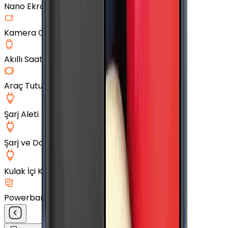
Nano Ekran Koruyucu
Kamera Cam Koruyucu
Akıllı Saat Aksesuarları
Araç Tutucu
Şarj Aleti
Şarj ve Data Kablosu
Kulak İçi Kulaklık
Powerbank