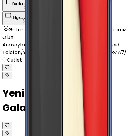
Yenilenmiş Telefon
Akıllı Saat ve Bileklik
Bilgisayar / Tablet
Aksesuar
Getmobil Güvencesi
Mağazalarımız
Satıcımız
Olun
Anasayfa
/
Yenilenmiş Telefon
/
Yenilenmiş Android
Telefon
/
Yenilenmiş Samsung
/
Yenilenmiş Galaxy A7
/
Outlet
Yenilenmiş Samsung
Galaxy A7 Altın 16 GB