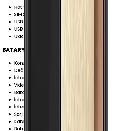
Hat Sayısı
:
Tek Hat
SIM
:
Nano-SIM (4FF)
USB Özellikleri
:
USB On-the-go (OTG)
USB Bağlantı Tipi
:
Micro-USB
USB Versiyonu
:
2.0
BATARYA
Konuşma Süresi (3G)
:
17 Saat
Değişir Batarya
:
Yok
İnternet Kullanımı (WiFi)
:
13 Saat
Video Oynatma
:
12 Saat
Batarya Teknolojisi
:
Lithium Ion (Li-Ion)
İnternet Kullanımı (3G)
:
10 Saat
İnternet Kullanımı (4G)
:
10 Saat
Şarj
:
Micro-USB
Kablosuz Şarj
:
Yok
Batarya Kapasitesi (Tipik)
:
2600 mAh