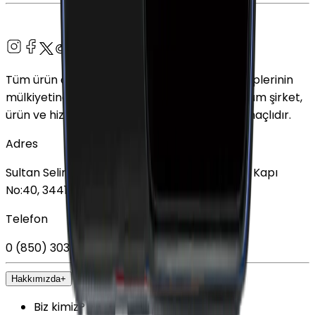
Tüm ürün adları, logolar ve markalar ilgili sahiplerinin
mülkiyetindedir. Bu web sitesinde kullanılan tüm şirket,
ürün ve hizmet adları yalnızca tanımlama amaçlıdır.
Adres
Sultan Selim Mahallesi, Lalegül Sokağı No:5, İç Kapı
No:40, 34415 Kağıthane/İstanbul
Telefon
0 (850) 303 79 79
Hakkımızda
+
Biz kimiz?