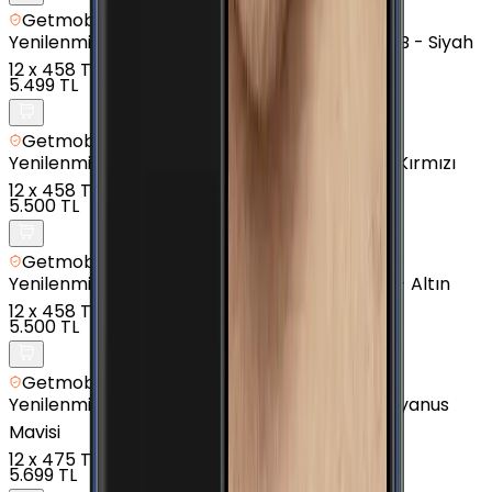
Getmobil Güvencesi
Yenilenmiş
Samsung Galaxy J7 Prime 2 - 32 GB - Siyah
12
x
458 TL
5.499 TL
Getmobil Güvencesi
Yenilenmiş
Samsung Galaxy J6 Plus - 32 GB - Kırmızı
12
x
458 TL
5.500 TL
Getmobil Güvencesi
Yenilenmiş
Samsung Galaxy J7 Prime - 16 GB - Altın
12
x
458 TL
5.500 TL
Getmobil Güvencesi
Yenilenmiş
Samsung Galaxy M20 - 32 GB - Okyanus
Mavisi
12
x
475 TL
5.699 TL