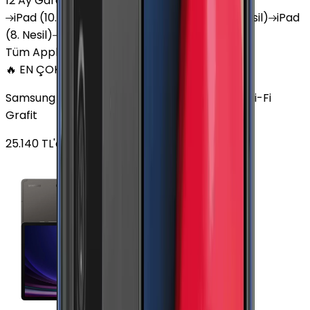
12 Ay Garanti
•
6 Taksit
iPad
(10. Nesil)
iPad
Air (6. Nesil)
iPad
(9. Nesil)
iPad
(8. Nesil)
iPad
Air (5. Nesil)
iPad
Air (2. Nesil)
Tüm Apple Tablet'ler
🔥 EN ÇOK SATAN
Samsung Galaxy Tab S9 Plus 256 GB 12.4 inç Wi-Fi
Grafit
25.140
TL'den
başlayan fiyatlar