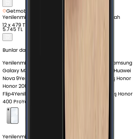
Getmobil Güvencesi
Yenilenmiş
Samsung Galaxy A02s - 32 GB - Siyah
12
x
479 TL
5.745 TL
Bunlar da İlginizi Çekebilir
Yenilenmiş Samsung Galaxy A03s
Yenilenmiş Samsung
Galaxy M31s
Yenilenmiş Realme C21
Yenilenmiş Huawei
Nova 9
Yenilenmiş Realme 11 Pro Plus
Yenilenmiş Honor
Honor 200
Yenilenmiş Samsung Galaxy Z
Flip4
Yenilenmiş Samsung Galaxy A10
Yenilenmiş Honor
400 Pro
Yenilenmiş Tecno Spark 30C
Yenilenmiş Samsung Galaxy A7 Altın 16 GB