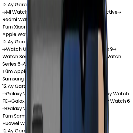
12 Ay Garanti
•
6 Taksit
Mi
Watch
Mi
Watch Lite
Redmi
Watch 3 Active
Redmi
Watch 5 Lite
Redmi
Watch 5 Active
Tüm Xiaomi Akıllı Saat'lar
Apple Watch
12 Ay Garanti
•
6 Taksit
Watch
Ultra
Watch
Series 10
Watch
Series 9
Watch
Series 8
Watch
Series 7
Watch
SE
Watch
Series 6
Watch
Series 5
Tüm Apple Watch'lar
Samsung Watch
12 Ay Garanti
•
6 Taksit
Galaxy
Watch 7
Galaxy
Watch Ultra
Galaxy
Watch
FE
Galaxy
Watch 4
Galaxy
Watch 5
Galaxy
Watch 6
Galaxy
Watch8
Tüm Samsung Watch'lar
Huawei Watch
12 Ay Garanti
•
6 Taksit