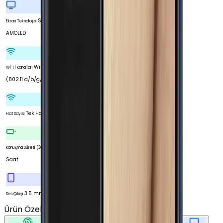
Super
Ekran Teknolojisi
AMOLED
Wi-Fi 4
Wi-Fi Kanalları
(802.11 a/b/g/n)
Tek Hat
Hat Sayısı
17
Konuşma Süresi (3G)
Saat
3.5 mm
Ses Çıkışı
Ürün Özellikleri
Tümünü Gör