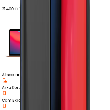
21.400
TL'den
başlayan fiyatlar
Aksesuar
Arka Koruma Kılıf
Cam Ekran Koruyucu