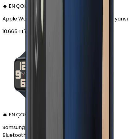
🔥 EN ÇOK SATAN
Apple Watch SE Alüminyum 44mm GPS Gece yarısı
10.665
TL'den
başlayan fiyatlar
🔥 EN ÇOK SATAN
Samsung Galaxy Watch 7 Alüminyum 44 mm
Bluetooth Wi-Fi Yeşil