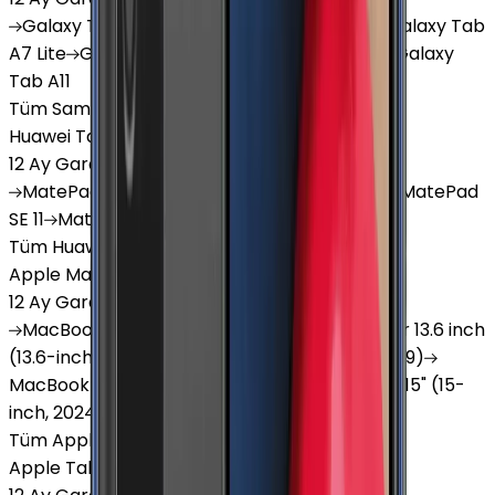
Galaxy
Tab S9 Plus
Galaxy
Tab S10 Ultra
Galaxy
Tab
A7 Lite
Galaxy
Tab A9
Galaxy
Tab A9 Plus
Galaxy
Tab A11
Tüm Samsung Tablet'ler
Huawei Tablet
12 Ay Garanti
•
6 Taksit
MatePad
Air
MatePad
11.5
MatePad
11.5"S
MatePad
SE 11
MatePad
12 X
Tüm Huawei Tablet'ler
Apple Macbook
12 Ay Garanti
•
12 Taksit
MacBook
Air 13" (13-inch, 2020)
MacBook
Air 13.6 inch
(13.6-inch, 2022)
MacBook
Air 13" (13-inch, 2019)
MacBook
Pro 16" (16-inch, 2019)
MacBook
Air 15" (15-
inch, 2024)
MacBook
Air 13"
Tüm Apple Macbook'lar
Apple Tablet