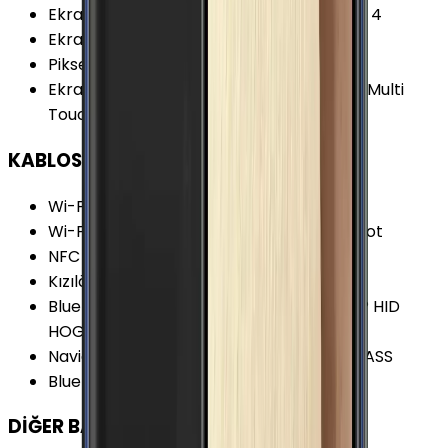
Ekran Dayanıklılığı
:
Corning Gorilla Glass 4
Ekran Yenileme Hızı
:
60 Hz
Piksel Yoğunluğu
:
401 PPI
Ekran Özellikleri
:
Çizilmeye Dirençli Cam Multi
Touch
KABLOSUZ BAĞLANTILAR
Wi-Fi Kanalları
:
Wi-Fi 4 (802.11 a/b/g/n)
Wi-Fi Özellikleri
:
Wi-Fi Direct Wi-Fi Hotspot
NFC
:
Var
Kızılötesi
:
Yok
Bluetooth Özellikleri
:
A2DP AVRCP DI HFP HID
HOGP HSP MAP OPP PAN PBAP SAP
Navigasyon Özellikleri
:
GPS A-GPS GLONASS
Bluetooth Versiyonu
:
4.0
DİĞER BAĞLANTILAR