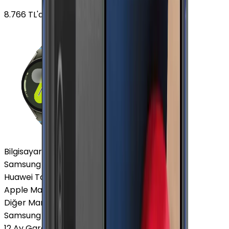
8.766
TL'den
başlayan fiyatlar
Bilgisayar / Tablet
Samsung Tablet
Huawei Tablet
Apple Macbook
Diğer Markalar
Samsung Tablet
12 Ay Garanti
•
6 Taksit