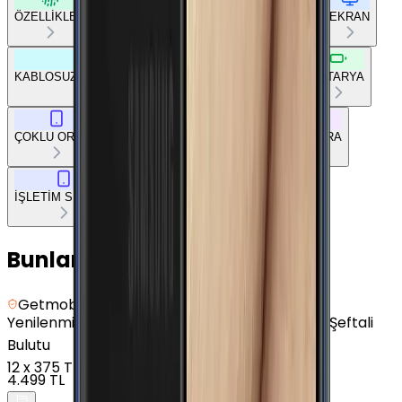
ÖZELLİKLER
TEMEL BİLGİLER
AĞ BAĞLANTILARI
EKRAN
KABLOSUZ BAĞLANTILAR
DİĞER BAĞLANTILAR
BATARYA
ÇOKLU ORTAM
TEMEL DONANIM
TASARIM
KAMERA
İŞLETİM SİSTEMİ
Bunları da Beğenebilirsin
Getmobil Güvencesi
Yenilenmiş
Samsung Galaxy A5 2017 - 32 GB - Şeftali
Bulutu
12
x
375 TL
4.499 TL