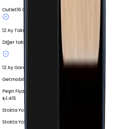
Outlet
16 GB
Altın
Fiziki SIM
12
Ay Taksit Seçeneği
Diğer taksit seçeneklerini keşfedin.
12 Ay Garanti
Getmobil Garantisi
Peşin Fiyatına
12
x
117,92
TL
₺
1.415
Stokta Yok
Stokta Yok