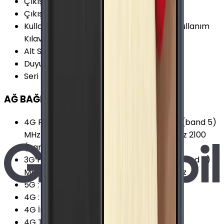
Çıkış Yılı
:
2015
Çıkış Tarihi
:
2015, Şubat
Kullanım Kılavuzu
:
Samsung Galaxy A7 Kullanım
Kılavuzu
Alt Seri
:
Samsung Galaxy A7
Duyurulma Tarihi
:
2015, Ocak
Seri
:
Samsung Galaxy A
AĞ BAĞLANTILARI
4G Frekansları
:
800 (band 20) MHz 850 (band 5)
MHz 900 (band 8) MHz 1800 (band 3) MHz 2100
(band 1) MHz 2600 (band 7) MHz
3G Frekansları
:
850 (band 5) MHz 900 (band 8)
MHz 1900 (band 2) MHz 2100 (band 1) MHz
5G
:
Yok
4G
:
Var
4G İndirme
:
150 Mbps
4G Teknolojisi
:
LTE (Cat.4)