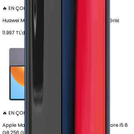
🔥 EN ÇOK SATAN
Huawei MatePad 11.5 128 GB 11.5 inç Wi-Fi Uzay Grisi
11.997
TL'den
başlayan fiyatlar
🔥 EN ÇOK SATAN
Apple MacBook Air 13" (13-inch, 2020) 1.1 GHz Core i5 8
GB 256 GB Altın