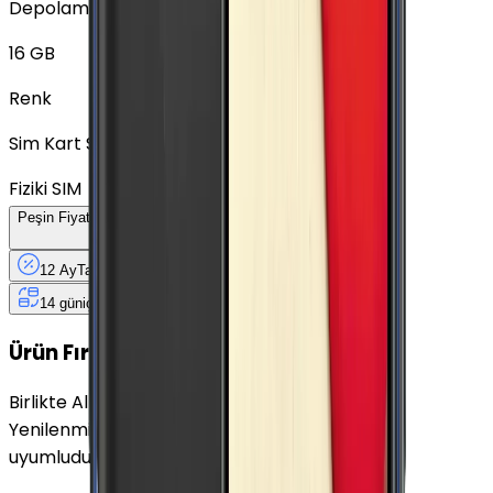
Depolama
16 GB
Renk
Sim Kart Seçimi
Fiziki SIM
Peşin Fiyatına
12
Taksit
x
117,92 TL
12 Ay
Taksit
12 Ay
Güvence
4 iş
gününde
14 gün
içinde iade
Yenilenmiş
Cihaz Nedir?
Ürün Fırsatları
Birlikte Al
En Çok Eşleştirilen
Yenilenmiş Samsung Galaxy A7 Altın 16 GB ile
uyumludur.