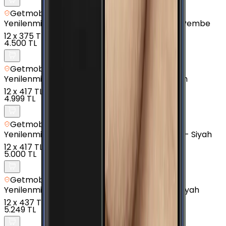
Getmobil Güvencesi
Yenilenmiş
Samsung Galaxy J4 Plus - 16 GB - Pembe
12
x
375 TL
4.500 TL
Getmobil Güvencesi
Yenilenmiş
Samsung Galaxy A01 - 16 GB - Siyah
12
x
417 TL
4.999 TL
Getmobil Güvencesi
Yenilenmiş
Samsung Galaxy A7 (2016) - 16 GB - Siyah
12
x
417 TL
5.000 TL
Getmobil Güvencesi
Yenilenmiş
Samsung Galaxy J3 Pro - 16 GB - Siyah
12
x
437 TL
5.249 TL