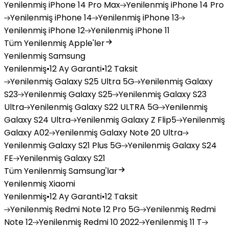
Yenilenmiş
iPhone 14 Pro Max
Yenilenmiş
iPhone 14 Pro
Yenilenmiş
iPhone 14
Yenilenmiş
iPhone 13
Yenilenmiş
iPhone 12
Yenilenmiş
iPhone 11
Tüm Yenilenmiş Apple'ler
Yenilenmiş Samsung
Yenilenmiş
•
12 Ay Garanti
•
12 Taksit
Yenilenmiş
Galaxy S25 Ultra 5G
Yenilenmiş
Galaxy
S23
Yenilenmiş
Galaxy S25
Yenilenmiş
Galaxy S23
Ultra
Yenilenmiş
Galaxy S22 ULTRA 5G
Yenilenmiş
Galaxy S24 Ultra
Yenilenmiş
Galaxy Z Flip5
Yenilenmiş
Galaxy A02
Yenilenmiş
Galaxy Note 20 Ultra
Yenilenmiş
Galaxy S21 Plus 5G
Yenilenmiş
Galaxy S24
FE
Yenilenmiş
Galaxy S21
Tüm Yenilenmiş Samsung'lar
Yenilenmiş Xiaomi
Yenilenmiş
•
12 Ay Garanti
•
12 Taksit
Yenilenmiş
Redmi Note 12 Pro 5G
Yenilenmiş
Redmi
Note 12
Yenilenmiş
Redmi 10 2022
Yenilenmiş
11 T