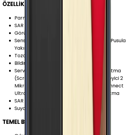
ÖZELLİKLER
Parmak izi Okuyucu
:
Yok
SAR Değeri 10g (Baş)
:
0.410 W/kg
Görüntülü Konuşma (Uygulama)
:
Var
Sensörler
:
RGB Işık Sensörü Hall Sensörü Pusula
Yakınlık Sensörü İvmeölçer
Toza Dayanıklılık
:
Yok
Bildirim Işığı (LED)
:
Yok
Servis ve Uygulamalar
:
ANT+ Ekran Yansıtma
(Screen Mirroring) Gizli Mod Gürültü Önleyici 2
Mikrofon Multiscreen Samsung Quick Connect
Ultra Power Saving Mode 4K Video Oynatma
SAR Değeri 10g (Vücut)
:
0.550 W/kg
Suya Dayanıklılık
:
Yok
TEMEL BİLGİLER