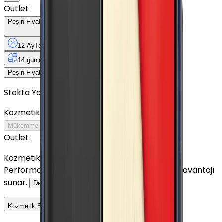
Outlet
Peşin Fiyatına
12
Taksit
x
117,92 TL
12 Ay
Taksit
12 Ay
Güvence
4 iş
gününde
14 gün
içinde iade
Yenilenmiş
Cihaz Nedir?
1.415 TL
Peşin Fiyatına
12
taksit x
117,92 TL
Stokta Yok
Kozmetik Durumu
Nasıl Görünüyor?
Mükemmel
Çok İyi
İyi
Outlet
Outlet
Kozmetik kusurlar daha belirgin olabilir.
Performansından ödün vermeden uygun fiyat avantajı
sunar.
Detayını Gör
Kozmetik Seçeneklerini Karşılaştır