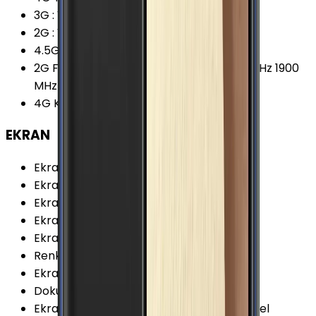
3G
:
Var
2G
:
Var
4.5G Desteği
:
Var
2G Frekansları
:
850 MHz 900 MHz 1800 MHz 1900
MHz
4G Karşıya Yükleme
:
50 Mbps
EKRAN
Ekran Teknolojisi
:
Super AMOLED
Ekran Alanı
:
83.39 cm²
Ekran / Gövde Oranı
:
72.48 %
Ekran Çözünürlüğü Standardı
:
FHD
Ekran Oranı (Aspect Ratio)
:
16:9
Renk Sayısı
:
16 Milyon
Ekran Boyutu
:
5.5 İnç
Dokunmatik Türü
:
Kapasitif Ekran
Ekran Çözünürlüğü
:
1080x1920 (FHD) Piksel