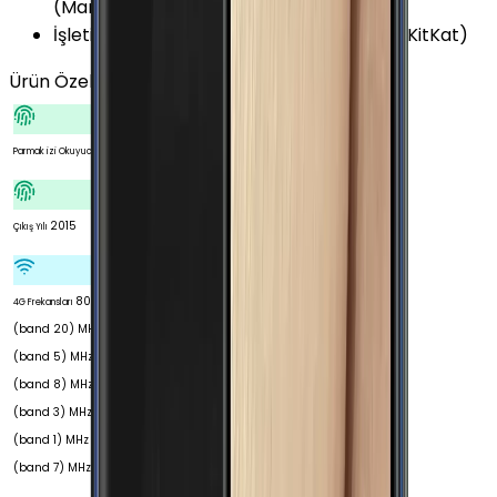
(Marshmallow)
İşletim Sistemi Versiyonu
:
Android 4.4.4 (KitKat)
Ürün Özellikleri
Tümünü Gör
Yok
Parmak izi Okuyucu
2015
Çıkış Yılı
800
4G Frekansları
(band 20) MHz 850
(band 5) MHz 900
(band 8) MHz 1800
(band 3) MHz 2100
(band 1) MHz 2600
(band 7) MHz