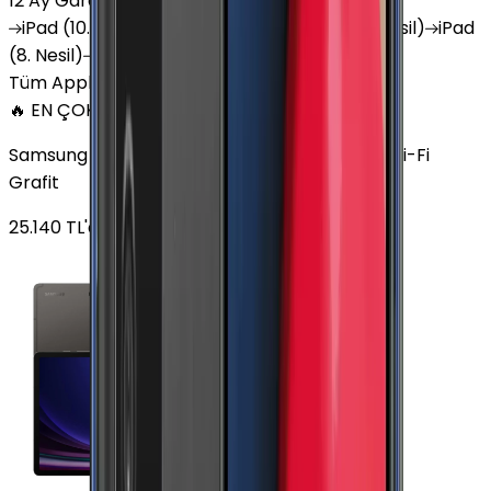
12 Ay Garanti
•
6 Taksit
iPad
(10. Nesil)
iPad
Air (6. Nesil)
iPad
(9. Nesil)
iPad
(8. Nesil)
iPad
Air (5. Nesil)
iPad
Air (2. Nesil)
Tüm Apple Tablet'ler
🔥 EN ÇOK SATAN
Samsung Galaxy Tab S9 Plus 256 GB 12.4 inç Wi-Fi
Grafit
25.140
TL'den
başlayan fiyatlar