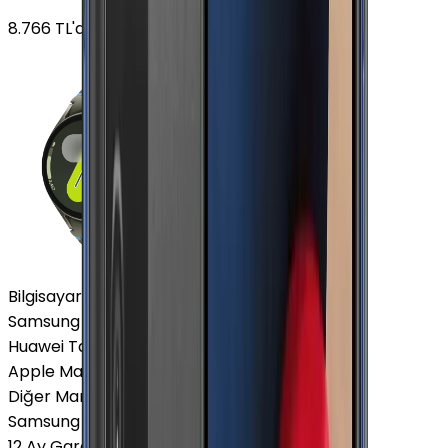
8.766
TL'den
başlayan fiyatlar
Bilgisayar / Tablet
Samsung Tablet
Huawei Tablet
Apple Macbook
Diğer Markalar
Samsung Tablet
12 Ay Garanti
•
6 Taksit