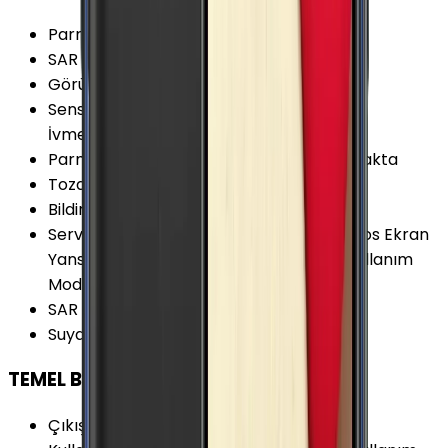
Parmak izi Okuyucu
:
Var
SAR Değeri 10g (Baş)
:
0.574 W/kg
Görüntülü Konuşma (Uygulama)
:
Var
Sensörler
:
Hall Sensörü Yakınlık Sensörü
İvmeölçer
Parmak izi Okuyucu Özellikleri
:
Arka Kapakta
Toza Dayanıklılık
:
Yok
Bildirim Işığı (LED)
:
Yok
Servis ve Uygulamalar
:
ANT+ Dolby Atmos Ekran
Yansıtma (Screen Mirroring) Tek Elde Kullanım
Modu Yüz Tanımlama
SAR Değeri 10g (Vücut)
:
1.176 W/kg
Suya Dayanıklılık
:
Yok
TEMEL BİLGİLER
Çıkış Yılı
:
2018