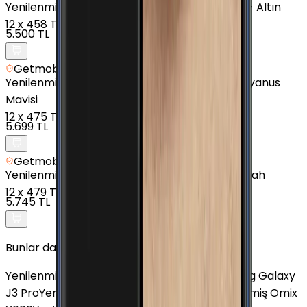
Yenilenmiş
Samsung Galaxy J7 Prime - 16 GB - Altın
12
x
458 TL
5.500 TL
Getmobil Güvencesi
Yenilenmiş
Samsung Galaxy M20 - 32 GB - Okyanus
Mavisi
12
x
475 TL
5.699 TL
Getmobil Güvencesi
Yenilenmiş
Samsung Galaxy A02s - 32 GB - Siyah
12
x
479 TL
5.745 TL
Bunlar da İlginizi Çekebilir
Yenilenmiş Poco X4 GT 5G
Yenilenmiş Samsung Galaxy
J3 Pro
Yenilenmiş Samsung Galaxy A33
Yenilenmiş Omix