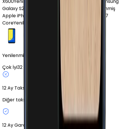
X600
Yenilenmiş Huawei Nova 13
Yenilenmiş Samsung
Galaxy S25 FE
Yenilenmiş Honor 400 Pro
Yenilenmiş
Apple iPhone XR
Yenilenmiş Samsung Galaxy J7
Core
Yenilenmiş Apple iPhone 16 Plus
Yenilenmiş Samsung Galaxy J8 Altın 32 GB
Çok İyi
32 GB
Altın
Fiziki SIM
12
Ay Taksit Seçeneği
Diğer taksit seçeneklerini keşfedin.
12 Ay Garanti