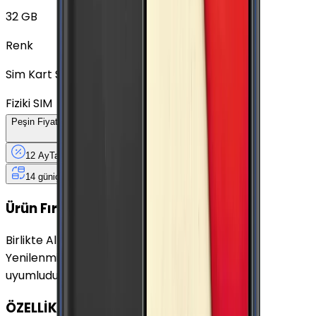
32 GB
Renk
Sim Kart Seçimi
Fiziki SIM
Peşin Fiyatına
12
Taksit
x
139,92 TL
12 Ay
Taksit
12 Ay
Güvence
4 iş
gününde
14 gün
içinde iade
Yenilenmiş
Cihaz Nedir?
Ürün Fırsatları
Birlikte Al
En Çok Eşleştirilen
Yenilenmiş Samsung Galaxy J8 Altın 32 GB ile
uyumludur.
ÖZELLİKLER