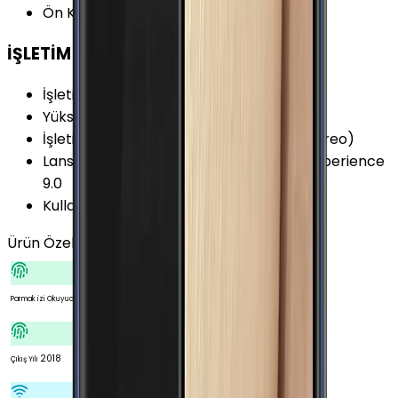
Ön Kamera FPS Değeri
:
30 fps
İŞLETİM SİSTEMİ
İşletim Sistemi
:
Android
Yükseltilebilir Versiyon
:
Android 10 (Q)
İşletim Sistemi Versiyonu
:
Android 8.0 (Oreo)
Lansman Arayüz Versiyonu
:
Samsung Experience
9.0
Kullanıcı Arayüzü
:
Samsung Experience
Ürün Özellikleri
Tümünü Gör
Var
Parmak izi Okuyucu
2018
Çıkış Yılı