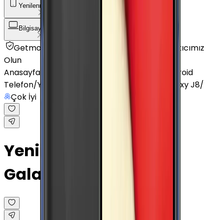
Yenilenmiş Telefon
Akıllı Saat ve Bileklik
Bilgisayar / Tablet
Aksesuar
Getmobil Güvencesi
Mağazalarımız
Satıcımız
Olun
Anasayfa
/
Yenilenmiş Telefon
/
Yenilenmiş Android
Telefon
/
Yenilenmiş Samsung
/
Yenilenmiş Galaxy J8
/
Çok İyi
Yenilenmiş Samsung
Galaxy J8 Altın 32 GB