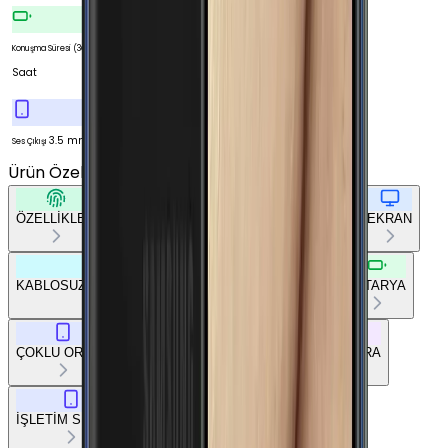
23
Konuşma Süresi (3G)
Saat
3.5 mm
Ses Çıkışı
Ürün Özellikleri
Tümünü Gör
ÖZELLİKLER
TEMEL BİLGİLER
AĞ BAĞLANTILARI
EKRAN
KABLOSUZ BAĞLANTILAR
DİĞER BAĞLANTILAR
BATARYA
ÇOKLU ORTAM
TEMEL DONANIM
TASARIM
KAMERA
İŞLETİM SİSTEMİ