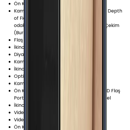
Ön Kamera Video Çözünürlüğü
:
1080p
Kamera Özellikleri
:
Portre Modu (Bokeh) Depth
of Field (DOF) HDR Panorama Otomatik
odaklama Samsung S5K2P6 Sensör Seri Çekim
(Burst) Modu 1.12μm Piksel 78° Açılı
Flaş
:
LED
İkinci Arka Kamera Diyafram
:
F1.9
Diyafram Açıklığı
:
F1.7
Kamera Çözünürlüğü
:
16 MP
İkinci Arka Kamera Çözünürlüğü
:
5 MP
Optik Görüntü Sabitleyici (OIS)
:
Yok
Kamera Sensör Boyutu
:
1/2.8 İnç
Ön Kamera Özellikleri
:
Ön Kamera için LED Flaş
Portre Modu HDR Yüz Algılama 1.0µm Piksel
İkinci Arka Kamera
:
Var
Video Kayıt Çözünürlüğü
:
1080p (Full HD)
Video FPS Değeri
:
30 fps
Ön Kamera Diyafram Açıklığı
:
F1.9