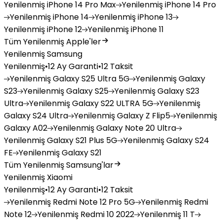
Yenilenmiş
iPhone 14 Pro Max
Yenilenmiş
iPhone 14 Pro
Yenilenmiş
iPhone 14
Yenilenmiş
iPhone 13
Yenilenmiş
iPhone 12
Yenilenmiş
iPhone 11
Tüm Yenilenmiş Apple'ler
Yenilenmiş Samsung
Yenilenmiş
•
12 Ay Garanti
•
12 Taksit
Yenilenmiş
Galaxy S25 Ultra 5G
Yenilenmiş
Galaxy
S23
Yenilenmiş
Galaxy S25
Yenilenmiş
Galaxy S23
Ultra
Yenilenmiş
Galaxy S22 ULTRA 5G
Yenilenmiş
Galaxy S24 Ultra
Yenilenmiş
Galaxy Z Flip5
Yenilenmiş
Galaxy A02
Yenilenmiş
Galaxy Note 20 Ultra
Yenilenmiş
Galaxy S21 Plus 5G
Yenilenmiş
Galaxy S24
FE
Yenilenmiş
Galaxy S21
Tüm Yenilenmiş Samsung'lar
Yenilenmiş Xiaomi
Yenilenmiş
•
12 Ay Garanti
•
12 Taksit
Yenilenmiş
Redmi Note 12 Pro 5G
Yenilenmiş
Redmi
Note 12
Yenilenmiş
Redmi 10 2022
Yenilenmiş
11 T