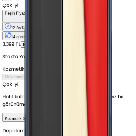
Çok İyi
Peşin Fiyatına
12
Taksit
x
139,92 TL
12 Ay
Taksit
12 Ay
Güvence
4 iş
gününde
14 gün
içinde iade
Yenilenmiş
Cihaz Nedir?
3.399 TL
1.679 TL
Peşin Fiyatına
12
taksit x
139,92 TL
Stokta Yok
Kozmetik Durumu
Nasıl Görünüyor?
Mükemmel
Çok İyi
İyi
Outlet
Çok İyi
Hafif kullanım izleri bulunabilir ancak cihaz temiz bir
görünüme sahiptir.
Detayını Gör
Kozmetik Seçeneklerini Karşılaştır
Depolama