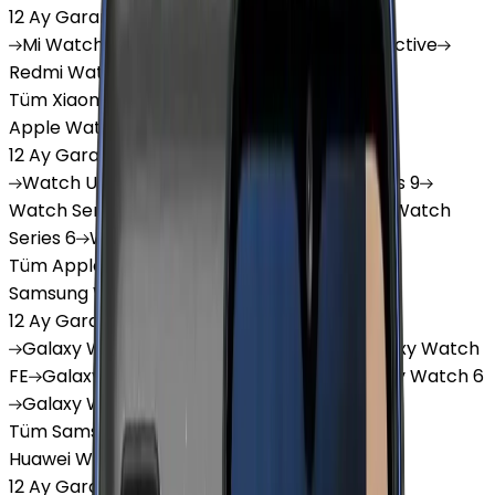
12 Ay Garanti
•
6 Taksit
Mi
Watch
Mi
Watch Lite
Redmi
Watch 3 Active
Redmi
Watch 5 Lite
Redmi
Watch 5 Active
Tüm Xiaomi Akıllı Saat'lar
Apple Watch
12 Ay Garanti
•
6 Taksit
Watch
Ultra
Watch
Series 10
Watch
Series 9
Watch
Series 8
Watch
Series 7
Watch
SE
Watch
Series 6
Watch
Series 5
Tüm Apple Watch'lar
Samsung Watch
12 Ay Garanti
•
6 Taksit
Galaxy
Watch 7
Galaxy
Watch Ultra
Galaxy
Watch
FE
Galaxy
Watch 4
Galaxy
Watch 5
Galaxy
Watch 6
Galaxy
Watch8
Tüm Samsung Watch'lar
Huawei Watch
12 Ay Garanti
•
6 Taksit