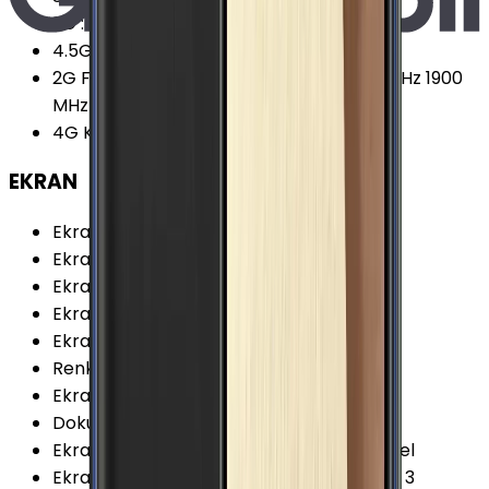
2G
:
Var
4.5G Desteği
:
Var
2G Frekansları
:
850 MHz 900 MHz 1800 MHz 1900
MHz
4G Karşıya Yükleme
:
50 Mbps
EKRAN
Ekran Teknolojisi
:
Super AMOLED
Ekran Alanı
:
91.37 cm²
Ekran / Gövde Oranı
:
75.81 %
Ekran Çözünürlüğü Standardı
:
HD+
Ekran Oranı (Aspect Ratio)
:
18.5:9
Renk Sayısı
:
16 Milyon
Ekran Boyutu
:
6.0 İnç
Dokunmatik Türü
:
Kapasitif Ekran
Ekran Çözünürlüğü
:
720x1480 (HD+) Piksel
Ekran Dayanıklılığı
:
Corning Gorilla Glass 3