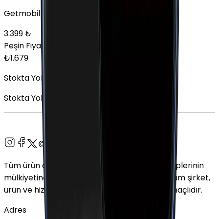
Getmobil Garantisi
3.399
₺
Peşin Fiyatına
12
x
139,92
TL
₺
1.679
Stokta Yok
Stokta Yok
Tüm ürün adları, logolar ve markalar ilgili sahiplerinin
mülkiyetindedir. Bu web sitesinde kullanılan tüm şirket,
ürün ve hizmet adları yalnızca tanımlama amaçlıdır.
Adres