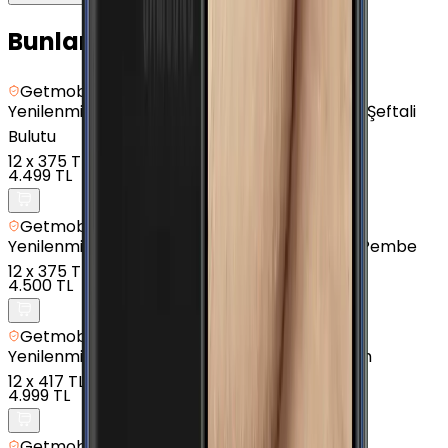
Bunları da Beğenebilirsin
Getmobil Güvencesi
Yenilenmiş
Samsung Galaxy A5 2017 - 32 GB - Şeftali
Bulutu
12
x
375 TL
4.499 TL
Getmobil Güvencesi
Yenilenmiş
Samsung Galaxy J4 Plus - 16 GB - Pembe
12
x
375 TL
4.500 TL
Getmobil Güvencesi
Yenilenmiş
Samsung Galaxy A01 - 16 GB - Siyah
12
x
417 TL
4.999 TL
Getmobil Güvencesi