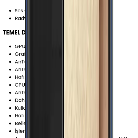
Ses Çıkışı
:
3.5 mm
Radyo
:
Var
TEMEL DONANIM
GPU Frekansı
:
650 MHz
Grafik İşlemcisi (GPU)
:
Adreno 506
AnTuTu Puanı (v7)
:
69.500 Puan
AnTuTu Puanı (v9)
:
96.700 Puan
Hafıza Kartı Maks. Kapasitesi
:
256 GB
CPU Üretim Teknolojisi
:
14 nm
AnTuTu Puanı (v8)
:
85.400 Puan
Dahili Depolama
:
32 GB
Kullanılabilir Boş Hafıza
:
21.4 GB
Hafıza Kartı Desteği
:
Var
Bellek (RAM)
:
3 GB
İşlemci Mimarisi
:
64-bit