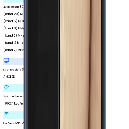
800
4G Frekansları
(band 20) MHz 850
(band 5) MHz 900
(band 8) MHz 1800
(band 3) MHz 2100
(band 1) MHz 2600
(band 7) MHz
Super
Ekran Teknolojisi
AMOLED
Wi-Fi 4
Wi-Fi Kanalları
(802.11 b/g/n)
Tek Hat
Hat Sayısı