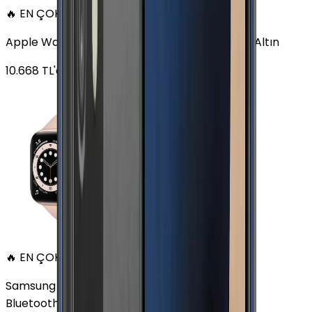
🔥 EN ÇOK SATAN
Apple Watch Series 6 Alüminyum 40mm GPS Altın
10.668
TL'den
başlayan fiyatlar
🔥 EN ÇOK SATAN
Samsung Galaxy Watch 7 Alüminyum 44 mm
Bluetooth Wi-Fi Yeşil