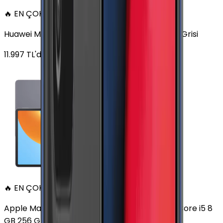
🔥 EN ÇOK SATAN
Huawei MatePad 11.5 128 GB 11.5 inç Wi-Fi Uzay Grisi
11.997
TL'den
başlayan fiyatlar
🔥 EN ÇOK SATAN
Apple MacBook Air 13" (13-inch, 2020) 1.1 GHz Core i5 8
GB 256 GB Altın