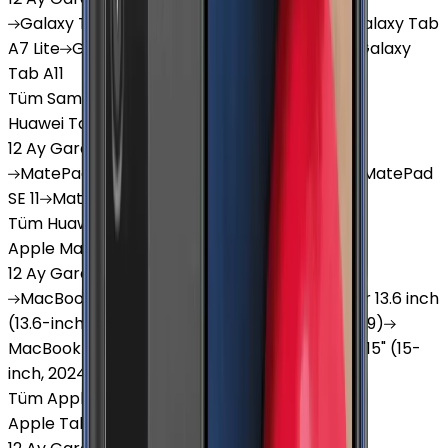
Galaxy
Tab S9 Plus
Galaxy
Tab S10 Ultra
Galaxy
Tab
A7 Lite
Galaxy
Tab A9
Galaxy
Tab A9 Plus
Galaxy
Tab A11
Tüm Samsung Tablet'ler
Huawei Tablet
12 Ay Garanti
•
6 Taksit
MatePad
Air
MatePad
11.5
MatePad
11.5"S
MatePad
SE 11
MatePad
12 X
Tüm Huawei Tablet'ler
Apple Macbook
12 Ay Garanti
•
12 Taksit
MacBook
Air 13" (13-inch, 2020)
MacBook
Air 13.6 inch
(13.6-inch, 2022)
MacBook
Air 13" (13-inch, 2019)
MacBook
Pro 16" (16-inch, 2019)
MacBook
Air 15" (15-
inch, 2024)
MacBook
Air 13"
Tüm Apple Macbook'lar
Apple Tablet