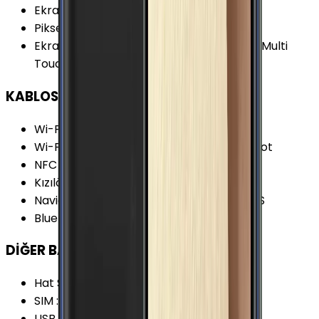
Ekran Yenileme Hızı
:
60 Hz
Piksel Yoğunluğu
:
274 PPI
Ekran Özellikleri
:
Çizilmeye Dirençli Cam Multi
Touch Çerçevesiz Tasarım
KABLOSUZ BAĞLANTILAR
Wi-Fi Kanalları
:
Wi-Fi 4 (802.11 b/g/n)
Wi-Fi Özellikleri
:
Wi-Fi Direct Wi-Fi Hotspot
NFC
:
Yok
Kızılötesi
:
Yok
Navigasyon Özellikleri
:
GPS BDS GLONASS
Bluetooth Versiyonu
:
4.2
DİĞER BAĞLANTILAR
Hat Sayısı
:
Tek Hat
SIM
:
Nano-SIM (4FF)
USB Özellikleri
:
USB On-the-go (OTG)