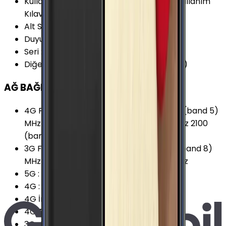
Kullanım Kılavuzu
:
Samsung Galaxy J8 Kullanım
Kılavuzu
Alt Seri
:
Samsung Galaxy J8
Duyurulma Tarihi
:
2018, Mayıs
Seri
:
Samsung Galaxy J
Diğer Adları
:
Samsung Galaxy On8 (2018)
AĞ BAĞLANTILARI
4G Frekansları
:
800 (band 20) MHz 850 (band 5)
MHz 900 (band 8) MHz 1800 (band 3) MHz 2100
(band 1) MHz 2600 (band 7) MHz
3G Frekansları
:
850 (band 5) MHz 900 (band 8)
MHz 1900 (band 2) MHz 2100 (band 1) MHz
5G
:
Yok
4G
:
Var
4G İndirme
:
150 Mbps
4G Teknolojisi
:
LTE (Cat.4)
3G
:
Var