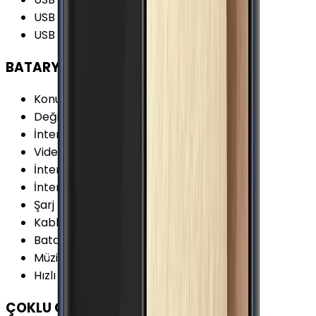
USB Bağlantı Tipi
:
Micro-USB
USB Versiyonu
:
2.0
BATARYA
Konuşma Süresi (3G)
:
23 Saat
Değişir Batarya
:
Yok
İnternet Kullanımı (WiFi)
:
14 Saat
Video Oynatma
:
20 Saat
İnternet Kullanımı (3G)
:
12 Saat
İnternet Kullanımı (4G)
:
13 Saat
Şarj
:
Micro-USB
Kablosuz Şarj
:
Yok
Batarya Kapasitesi (Tipik)
:
3500 mAh
Müzik Oynatma
:
112 Saat
Hızlı Şarj
:
Yok
ÇOKLU ORTAM