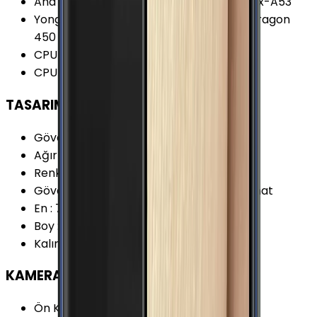
Ana İşlemci (CPU)
:
8x 1.8 Ghz ARM Cortex-A53
Yonga Seti (Chipset)
:
Qualcomm Snapdragon
450 (SDM450)
CPU Çekirdeği
:
8 Çekirdek
CPU Frekansı
:
1.8 GHz
TASARIM
Gövde Malzemesi (Kapak)
:
Polikarbonat
Ağırlık
:
177 Gram
Renk Seçenekleri
:
Altın Gri Mor Siyah
Gövde Malzemesi (Çerçeve)
:
Polikarbonat
En
:
75.7 mm
Boy
:
159.2 mm
Kalınlık
:
8.2 mm
KAMERA
Ön Kamera Çözünürlüğü
:
16 MP