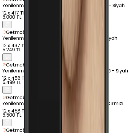
Yenilenmiş
Samsung Galaxy A7 (2016) - 16 GB - Siyah
12
x
417 TL
5.000 TL
Getmobil Güvencesi
Yenilenmiş
Samsung Galaxy J3 Pro - 16 GB - Siyah
12
x
437 TL
5.249 TL
Getmobil Güvencesi
Yenilenmiş
Samsung Galaxy J7 Prime 2 - 32 GB - Siyah
12
x
458 TL
5.499 TL
Getmobil Güvencesi
Yenilenmiş
Samsung Galaxy J6 Plus - 32 GB - Kırmızı
12
x
458 TL
5.500 TL
Getmobil Güvencesi