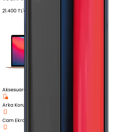
21.400
TL'den
başlayan fiyatlar
Aksesuar
Arka Koruma Kılıf
Cam Ekran Koruyucu