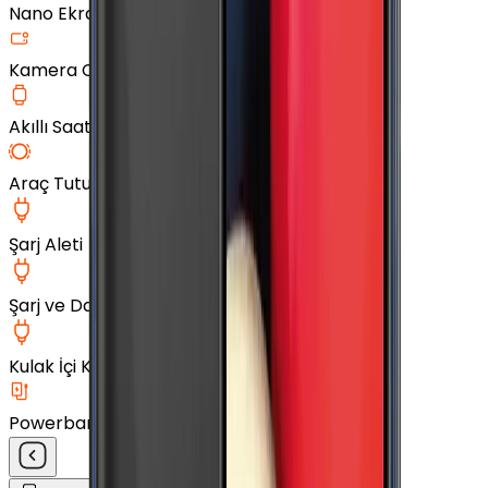
Nano Ekran Koruyucu
Kamera Cam Koruyucu
Akıllı Saat Aksesuarları
Araç Tutucu
Şarj Aleti
Şarj ve Data Kablosu
Kulak İçi Kulaklık
Powerbank