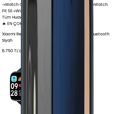
Watch
GT 4
Watch
GT 5
Watch
GT 5 Pro
Watch
Fit SE
Watch
Fit 3
Watch
GT3 Pro
Tüm Huawei Watch'lar
🔥 EN ÇOK SATAN
Xiaomi Redmi Watch 3 Active Plastik 47mm Bluetooth
Siyah
6.750
TL'den
başlayan fiyatlar