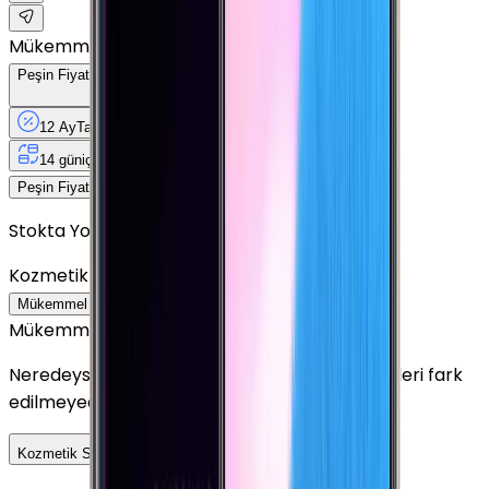
Mükemmel
Peşin Fiyatına
12
Taksit
x
312,50 TL
12 Ay
Taksit
12 Ay
Güvence
4 iş
gününde
14 gün
içinde iade
Yenilenmiş
Cihaz Nedir?
3.750 TL
Peşin Fiyatına
12
taksit x
312,50 TL
Stokta Yok
Kozmetik Durumu
Nasıl Görünüyor?
Mükemmel
Çok İyi
İyi
Outlet
Mükemmel
Neredeyse sıfır ayarında görünüm. Kullanım izleri fark
edilmeyecek seviyededir.
Detayını Gör
Kozmetik Seçeneklerini Karşılaştır