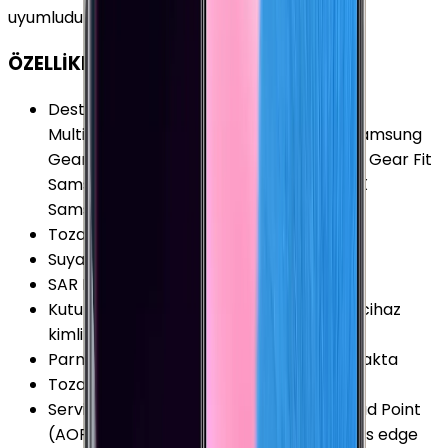
uyumludur.
ÖZELLİKLER
Desteklenen Aksesuarlar
:
Samsung Dex
Multimedia Istasyonu Samsung Gear 2 Samsung
Gear 2 Neo Samsung Gear 360 Samsung Gear Fit
Samsung Gear Fit 2 Samsung Gear IconX
Samsung Gear S Samsung Gear S2
Toza Dayanıklılık Seviyesi
:
IP6X
Suya Dayanıklılık Seviyesi
:
IPX8
SAR Değeri 10g (Baş)
:
0.173 W/kg
Kutu İçeriği
:
Garanti Belgesi, Hologram (cihaz
kimlik belgesi), Şarj kablosu ve Sim İğnesi
Parmak izi Okuyucu Özellikleri
:
Arka Kapakta
Toza Dayanıklılık
:
Var
Servis ve Uygulamalar
:
Acoustic Overload Point
(AOP) Mikrofon Air Command ANT+ Apps edge