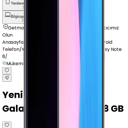
Yenilenmiş Telefon
Akıllı Saat ve Bileklik
Bilgisayar / Tablet
Aksesuar
Getmobil Güvencesi
Mağazalarımız
Satıcımız
Olun
Anasayfa
/
Yenilenmiş Telefon
/
Yenilenmiş Android
Telefon
/
Yenilenmiş Samsung
/
Yenilenmiş Galaxy Note
8
/
Mükemmel
Yenilenmiş Samsung
Galaxy Note 8 Altın 128 GB