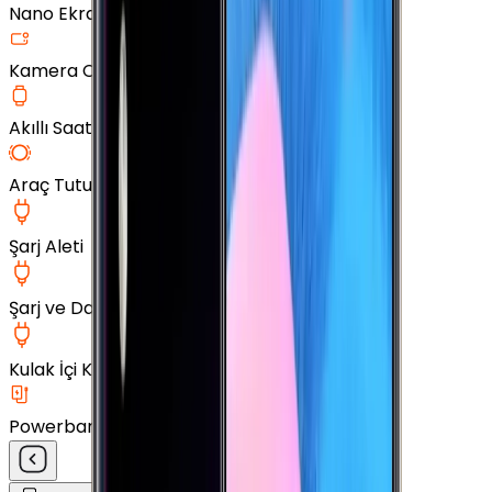
Nano Ekran Koruyucu
Kamera Cam Koruyucu
Akıllı Saat Aksesuarları
Araç Tutucu
Şarj Aleti
Şarj ve Data Kablosu
Kulak İçi Kulaklık
Powerbank