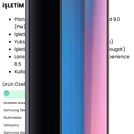
İŞLETİM SİSTEMİ
Planlanan Yükseltilebilir Versiyon
:
Android 9.0
(Pie)
İşletim Sistemi
:
Android
Yükseltilebilir Versiyon
:
Android 8.0 (Oreo)
İşletim Sistemi Versiyonu
:
Android 7.1.1 (Nougat)
Lansman Arayüz Versiyonu
:
Samsung Experience
8.5
Kullanıcı Arayüzü
:
Samsung Experience
Ürün Özellikleri
Tümünü Gör
Desteklenen Aksesuarlar
Samsung Dex
Multimedia
Istasyonu
Samsung Gear 2