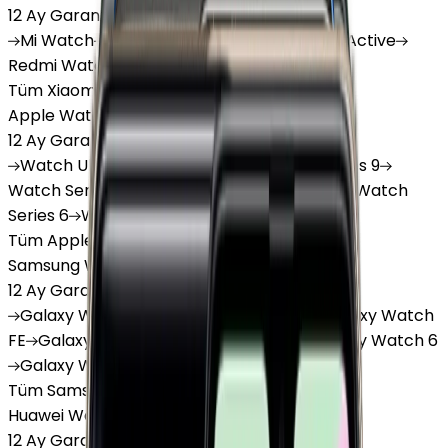
12 Ay Garanti
•
6 Taksit
Mi
Watch
Mi
Watch Lite
Redmi
Watch 3 Active
Redmi
Watch 5 Lite
Redmi
Watch 5 Active
Tüm Xiaomi Akıllı Saat'lar
Apple Watch
12 Ay Garanti
•
6 Taksit
Watch
Ultra
Watch
Series 10
Watch
Series 9
Watch
Series 8
Watch
Series 7
Watch
SE
Watch
Series 6
Watch
Series 5
Tüm Apple Watch'lar
Samsung Watch
12 Ay Garanti
•
6 Taksit
Galaxy
Watch 7
Galaxy
Watch Ultra
Galaxy
Watch
FE
Galaxy
Watch 4
Galaxy
Watch 5
Galaxy
Watch 6
Galaxy
Watch8
Tüm Samsung Watch'lar
Huawei Watch
12 Ay Garanti
•
6 Taksit