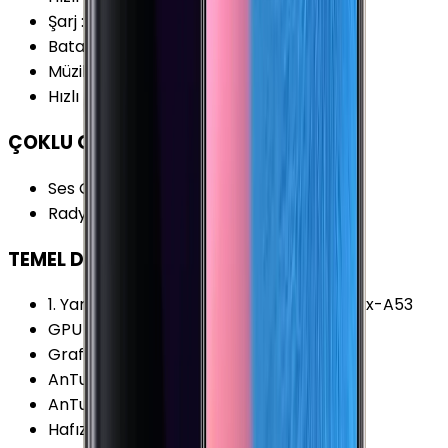
Şarj
:
USB Type-C
Batarya Kapasitesi (Tipik)
:
3300 mAh
Müzik Oynatma
:
74 Saat
Hızlı Şarj
:
Var
ÇOKLU ORTAM
Ses Çıkışı
:
3.5 mm
Radyo
:
Yok
TEMEL DONANIM
1. Yardımcı İşlemci
:
4x 1.7 GHz ARM Cortex-A53
GPU Frekansı
:
550 MHz
Grafik İşlemcisi (GPU)
:
Mali-G71 MP20
AnTuTu Puanı (v7)
:
202.100 Puan
AnTuTu Puanı (v6)
:
173.300 Puan
Hafıza Kartı Maks. Kapasitesi
:
256 GB