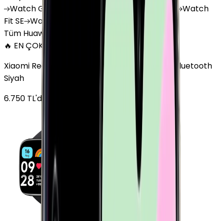
Watch
GT 4
Watch
GT 5
Watch
GT 5 Pro
Watch
Fit SE
Watch
Fit 3
Watch
GT3 Pro
Tüm Huawei Watch'lar
🔥 EN ÇOK SATAN
Xiaomi Redmi Watch 3 Active Plastik 47mm Bluetooth
Siyah
6.750
TL'den
başlayan fiyatlar