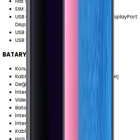
Hat Sayısı
:
Tek Hat
SIM
:
Nano-SIM (4FF)
USB Özellikleri
:
USB On-the-go (OTG) DisplayPort
DisplayPort (4K@60fps)
USB Bağlantı Tipi
:
USB Type-C
USB Versiyonu
:
USB 3.2 Gen 1 (USB 3.0)
BATARYA
Konuşma Süresi (3G)
:
22 Saat
Kablosuz Şarj Özellikleri
:
Kablosuz Hızlı Şarj
Değişir Batarya
:
Yok
İnternet Kullanımı (WiFi)
:
14 Saat
Video Oynatma
:
16 Saat
Batarya Teknolojisi
:
Lithium Ion (Li-Ion)
İnternet Kullanımı (3G)
:
12 Saat
İnternet Kullanımı (4G)
:
13 Saat
Kablosuz Şarj
:
Var
Hızlı Şarj Gücü (Maks.)
:
15 W