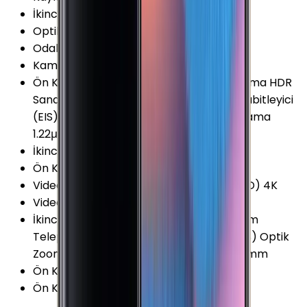
İkinci Arka Kamera Çözünürlüğü
:
12 MP
Optik Görüntü Sabitleyici (OIS)
:
Var
Odak Uzaklığı
:
26 mm
Kamera Sensör Boyutu
:
1/2.55 İnç
Ön Kamera Özellikleri
:
Otomatik Odaklama HDR
Sanal Flaş Gesture Shot Dijital görüntü sabitleyici
(EIS) Geniş Açılı Panorama Selfi Yüz Algılama
1.22μm Piksel 80° Açılı
İkinci Arka Kamera
:
Var
Ön Kamera Sensör Boyutu
:
1/3.6 İnç
Video Kayıt Çözünürlüğü
:
2160p (Ultra HD) 4K
Video FPS Değeri
:
30 fps
İkinci Arka Kamera Özellikleri
:
Optik Zoom
Telephoto Optik Görüntü Sabitleme (OIS) Optik
Zoom (2x) 1.0 µm Piksel 1/3.6 45° Açılı 52mm
Ön Kamera Diyafram Açıklığı
:
F1.7
Ön Kamera FPS Değeri
:
30 fps