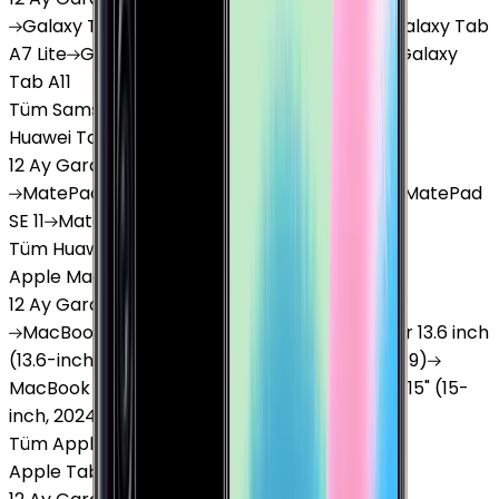
Galaxy
Tab S9 Plus
Galaxy
Tab S10 Ultra
Galaxy
Tab
A7 Lite
Galaxy
Tab A9
Galaxy
Tab A9 Plus
Galaxy
Tab A11
Tüm Samsung Tablet'ler
Huawei Tablet
12 Ay Garanti
•
6 Taksit
MatePad
Air
MatePad
11.5
MatePad
11.5"S
MatePad
SE 11
MatePad
12 X
Tüm Huawei Tablet'ler
Apple Macbook
12 Ay Garanti
•
12 Taksit
MacBook
Air 13" (13-inch, 2020)
MacBook
Air 13.6 inch
(13.6-inch, 2022)
MacBook
Air 13" (13-inch, 2019)
MacBook
Pro 16" (16-inch, 2019)
MacBook
Air 15" (15-
inch, 2024)
MacBook
Air 13"
Tüm Apple Macbook'lar
Apple Tablet