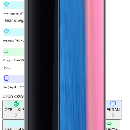
Wi-Fi 5
Wi-Fi Kanalları
(802.11 a/b/g/n/ac)
Tek Hat
Hat Sayısı
22
Konuşma Süresi (3G)
Saat
3.5 mm
Ses Çıkışı
Ürün Özellikleri
Tümünü Gör
ÖZELLİKLER
TEMEL BİLGİLER
AĞ BAĞLANTILARI
EKRAN
KABLOSUZ BAĞLANTILAR
DİĞER BAĞLANTILAR
BATARYA