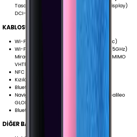
Tasarım Sürekli Açık Ekran (Always-on Display)
DCI-P3 112% Eğimli Ekran (3D) sRGB 141%
KABLOSUZ BAĞLANTILAR
Wi-Fi Kanalları
:
Wi-Fi 5 (802.11 a/b/g/n/ac)
Wi-Fi Özellikleri
:
HT80 MIMO Dual-Band (5GHz)
MiraCast Wi-Fi Direct Wi-Fi Hotspot MU-MIMO
VHT80 2X MIMO
NFC
:
Var
Kızılötesi
:
Yok
Bluetooth Özellikleri
:
LE
Navigasyon Özellikleri
:
GPS A-GPS BDS Galileo
GLONASS
Bluetooth Versiyonu
:
5.0
DİĞER BAĞLANTILAR