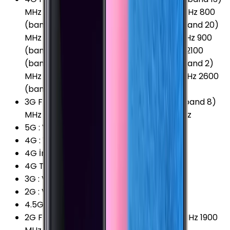
MHz 700 (band 17) MHz 700 (band 28) MHz 800
(band 18) MHz 800 (band 19) MHz 800 (band 20)
MHz 850 (band 26) MHz 850 (band 5) MHz 900
(band 8) MHz 1700 (band 66) MHz 1700/2100
(band 4) MHz 1800 (band 3) MHz 1900 (band 2)
MHz 1900 (band 25) MHz 2100 (band 1) MHz 2600
(band 7) MHz
3G Frekansları
:
850 (band 5) MHz 900 (band 8)
MHz 1900 (band 2) MHz 2100 (band 1) MHz
5G
:
Yok
4G
:
Var
4G İndirme
:
1000 Mbps
4G Teknolojisi
:
LTE (Cat.16)
3G
:
Var
2G
:
Var
4.5G Desteği
:
Var
2G Frekansları
:
850 MHz 900 MHz 1800 MHz 1900