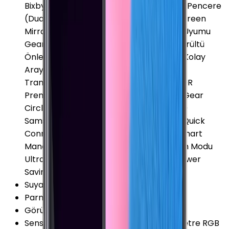
Bixby Canlı Yayın (Live Broadcast) Çoklu Pencere
(Dual/Multi Window) Ekran Yansıtma (Screen
Mirroring) Galaxy Gear Uyumu Gear Fit Uyumu
Gear Manager Gizli Mod Google Cast Gürültü
Önleyici 2 Mikrofon Kısayol Tuşu (Bixby) Kolay
Arayüz (Easy Mode) Magnetic Secure
Transmission (MST) MirrorLink Mobile HDR
Premium S Pen Samsung DeX Samsung Gear
Circle Uyumu Samsung Health (S Health)
Samsung KNOX Samsung Pay Samsung Quick
Connect Sanal Ekran Tuşları SideSync Smart
Manager Smart Switch Tek Elde Kullanım Modu
Ultra High Quality Audio (UHQA) Ultra Power
Saving Mode Yüz Tanımlama (Iris)
Suya Dayanıklılık
:
Var
Parmak izi Okuyucu
:
Var
Görüntülü Konuşma (Uygulama)
:
Var
Sensörler
:
Kalp Atış Hızı Sensörü Barometre RGB