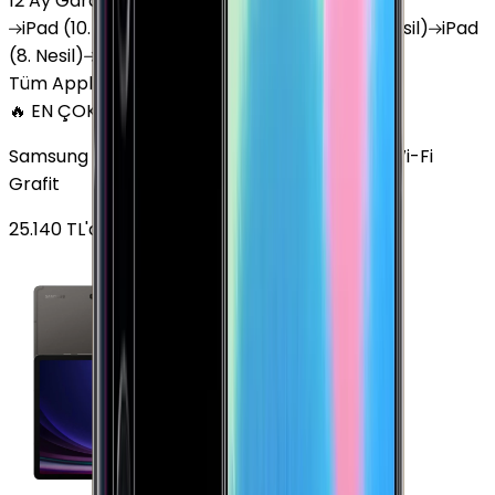
12 Ay Garanti
•
6 Taksit
iPad
(10. Nesil)
iPad
Air (6. Nesil)
iPad
(9. Nesil)
iPad
(8. Nesil)
iPad
Air (5. Nesil)
iPad
Air (2. Nesil)
Tüm Apple Tablet'ler
🔥 EN ÇOK SATAN
Samsung Galaxy Tab S9 Plus 256 GB 12.4 inç Wi-Fi
Grafit
25.140
TL'den
başlayan fiyatlar