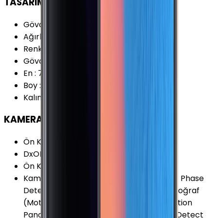
TASARIM
Gövde Malzemesi (Kapak)
:
Cam
Ağırlık
:
195 Gram
Renk Seçenekleri
:
Altın Gri Mavi Siyah
Gövde Malzemesi (Çerçeve)
:
Metal
En
:
74.8 mm
Boy
:
162.5 mm
Kalınlık
:
8.6 mm
KAMERA
Ön Kamera Çözünürlüğü
:
8 MP
DxOMark 2017 (v2)
:
94 Puan
Ön Kamera Video Çözünürlüğü
:
1440p
Kamera Özellikleri
:
Portre Modu (Bokeh) Phase
Detect Auto-Focus (PDAF) Hareketli Fotoğraf
(Motion Photo) Haraketli Panorama (Motion
Panorama) Depth of Field (DOF) Phase Detect