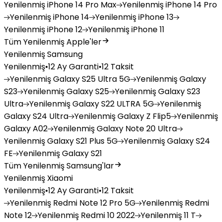
Yenilenmiş
iPhone 14 Pro Max
Yenilenmiş
iPhone 14 Pro
Yenilenmiş
iPhone 14
Yenilenmiş
iPhone 13
Yenilenmiş
iPhone 12
Yenilenmiş
iPhone 11
Tüm Yenilenmiş Apple'ler
Yenilenmiş Samsung
Yenilenmiş
•
12 Ay Garanti
•
12 Taksit
Yenilenmiş
Galaxy S25 Ultra 5G
Yenilenmiş
Galaxy
S23
Yenilenmiş
Galaxy S25
Yenilenmiş
Galaxy S23
Ultra
Yenilenmiş
Galaxy S22 ULTRA 5G
Yenilenmiş
Galaxy S24 Ultra
Yenilenmiş
Galaxy Z Flip5
Yenilenmiş
Galaxy A02
Yenilenmiş
Galaxy Note 20 Ultra
Yenilenmiş
Galaxy S21 Plus 5G
Yenilenmiş
Galaxy S24
FE
Yenilenmiş
Galaxy S21
Tüm Yenilenmiş Samsung'lar
Yenilenmiş Xiaomi
Yenilenmiş
•
12 Ay Garanti
•
12 Taksit
Yenilenmiş
Redmi Note 12 Pro 5G
Yenilenmiş
Redmi
Note 12
Yenilenmiş
Redmi 10 2022
Yenilenmiş
11 T