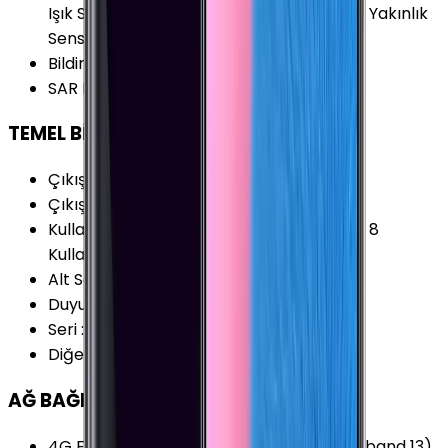
Işık Sensörü Jiroskop Hall Sensörü Pusula Yakınlık
Sensörü İvmeölçer Iris Sensörü
Bildirim Işığı (LED)
:
Var
SAR Değeri 10g (Vücut)
:
1.290 W/kg
TEMEL BİLGİLER
Çıkış Yılı
:
2017
Çıkış Tarihi
:
2017, Eylül
Kullanım Kılavuzu
:
Samsung Galaxy Note 8
Kullanım Kılavuzu
Alt Seri
:
Samsung Galaxy Note 8
Duyurulma Tarihi
:
2017, Ağustos
Seri
:
Samsung Galaxy Note
Diğer Adları
:
Samsung Galaxy Note 8
AĞ BAĞLANTILARI
4G Frekansları
:
700 (band 12) MHz 700 (band 13)