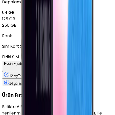
Depolama
64 GB
128 GB
256 GB
Renk
Sim Kart Seçimi
Fiziki SIM
Peşin Fiyatına
12
Taksit
x
312,50 TL
12 Ay
Taksit
12 Ay
Güvence
4 iş
gününde
14 gün
içinde iade
Yenilenmiş
Cihaz Nedir?
Ürün Fırsatları
Birlikte Al
En Çok Eşleştirilen
Yenilenmiş Samsung Galaxy Note 8 Altın 128 GB ile