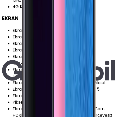
MHz
4G Karşıya Yükleme
:
150 Mbps
EKRAN
Ekran Teknolojisi
:
Super AMOLED
Ekran Alanı
:
100.73 cm²
Ekran / Gövde Oranı
:
82.87 %
Ekran Çözünürlüğü Standardı
:
QHD+
Ekran Oranı (Aspect Ratio)
:
18.5:9
Renk Sayısı
:
16 Milyon
Ekran Boyutu
:
6.3 İnç
Dokunmatik Türü
:
Kapasitif Ekran
Ekran Çözünürlüğü
:
1440x2960 (QHD+) Piksel
Ekran Dayanıklılığı
:
Corning Gorilla Glass 5
Ekran Yenileme Hızı
:
60 Hz
Piksel Yoğunluğu
:
521 PPI
Ekran Özellikleri
:
HDR Çizilmeye Dirençli Cam
HDR10 Multi Touch DCI-P3 Renk Uzayı Çerçevesiz