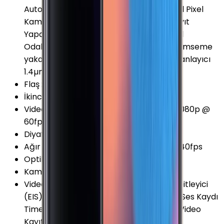
Auto-Focus - PDAF (Dual Pixel) HDR Dual Pixel
Kamera Odak Takibi Panorama RAW Kayıt
Yapabilme Otomatik odaklama Seçimsel
Odaklama Sesli komut Yüz Algılama Gülümseme
yakalama Seri Çekim (Burst) Modu Zamanlayıcı
1.4µm Piksel 77° Açılı
Flaş
:
LED
İkinci Arka Kamera Diyafram
:
F2.4
Video Kayıt Seçenekleri
:
720p @ 30fps 1080p @
60fps 2160p @ 30fps
Diyafram Açıklığı
:
F1.7
Ağır Çekim Kayıt Seçenekleri
:
720p @ 240fps
Optik Zoom
:
2 x
Kamera Çözünürlüğü
:
12 MP
Video Kayıt Özellikleri
:
Dijital görüntü sabitleyici
(EIS) Dual Kayıt HDR Odak Takibi Stereo Ses Kaydı
Time-lapse (Hyperlapse) Yavaş Çekim Video
Kayıt (Slow motion video)