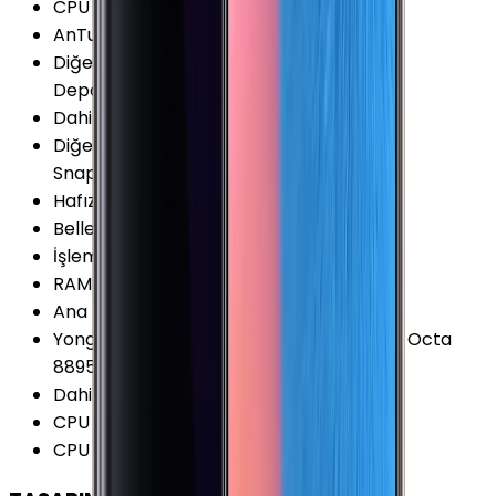
CPU Üretim Teknolojisi
:
10 nm
AnTuTu Puanı (v8)
:
259.900 Puan
Diğer Hafıza Seçenekleri
:
64/128/256GB
Depolama seçeneği var
Dahili Depolama
:
64 GB
Diğer Chipset Seçenekleri
:
Qualcomm
Snapdragon 835 MSM8998
Hafıza Kartı Desteği
:
Var
Bellek (RAM)
:
6 GB
İşlemci Mimarisi
:
64-bit
RAM Tipi
:
LPDDR4X
Ana İşlemci (CPU)
:
4x 2.3 GHz Exynos M2
Yonga Seti (Chipset)
:
Samsung Exynos 9 Octa
8895
Dahili Depolama Biçimi
:
UFS 2.1
CPU Çekirdeği
:
8 Çekirdek
CPU Frekansı
:
2.3 GHz