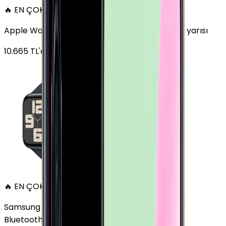
🔥 EN ÇOK SATAN
Apple Watch SE Alüminyum 44mm GPS Gece yarısı
10.665
TL'den
başlayan fiyatlar
🔥 EN ÇOK SATAN
Samsung Galaxy Watch 7 Alüminyum 44 mm
Bluetooth Wi-Fi Yeşil