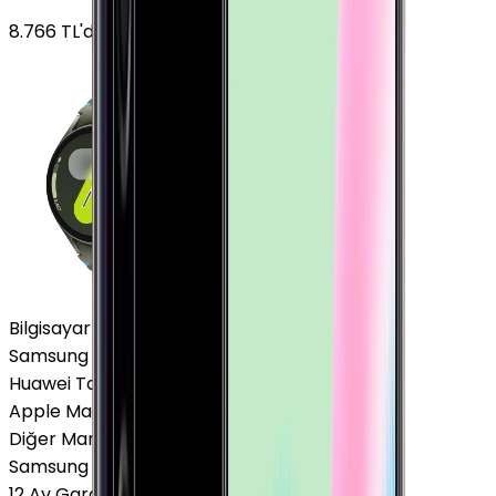
8.766
TL'den
başlayan fiyatlar
Bilgisayar / Tablet
Samsung Tablet
Huawei Tablet
Apple Macbook
Diğer Markalar
Samsung Tablet
12 Ay Garanti
•
6 Taksit