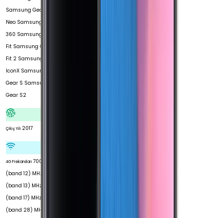
Samsung Gear 2
Neo Samsung Gear
360 Samsung Gear
Fit Samsung Gear
Fit 2 Samsung Gear
IconX Samsung
Gear S Samsung
Gear S2
2017
Çıkış Yılı
700
4G Frekansları
(band 12) MHz 700
(band 13) MHz 700
(band 17) MHz 700
(band 28) MHz 800