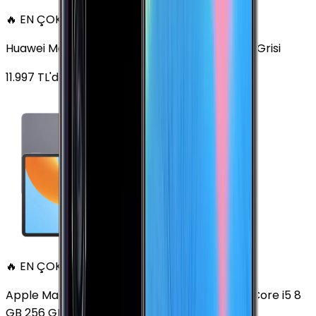
🔥 EN ÇOK SATAN
Huawei MatePad 11.5 128 GB 11.5 inç Wi-Fi Uzay Grisi
11.997
TL'den
başlayan fiyatlar
🔥 EN ÇOK SATAN
Apple MacBook Air 13" (13-inch, 2020) 1.1 GHz Core i5 8
GB 256 GB Altın