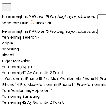
Ne aramıştınız?
iPhone 15 Pro, bilgisayar, akıllı saat...
Satıcımız Olun!
Cihaz Sat
Ne aramıştınız?
iPhone 15 Pro, bilgisayar, akıllı saat...
Yenilenmiş Telefon
Apple
Samsung
Xiaomi
Diğer Markalar
Yenilenmiş Apple
Yenilenmiş
•
12 Ay Garanti
•
12 Taksit
Yenilenmiş
iPhone 16 Pro Max
Yenilenmiş
iPhone 16 Pro
iPhone 14 Pro Max
Yenilenmiş
iPhone 14 Pro
Yenilenmiş
Tüm Yenilenmiş Apple'ler
Yenilenmiş Samsung
Yenilenmiş
•
12 Ay Garanti
•
12 Taksit