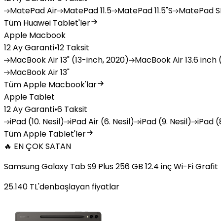
MatePad
Air
MatePad
11.5
MatePad
11.5"S
MatePad
SE
Tüm Huawei Tablet'ler
Apple Macbook
12 Ay Garanti
•
12 Taksit
MacBook
Air 13" (13-inch, 2020)
MacBook
Air 13.6 inch 
MacBook
Air 13"
Tüm Apple Macbook'lar
Apple Tablet
12 Ay Garanti
•
6 Taksit
iPad
(10. Nesil)
iPad
Air (6. Nesil)
iPad
(9. Nesil)
iPad
(8
Tüm Apple Tablet'ler
🔥 EN ÇOK SATAN
Samsung Galaxy Tab S9 Plus 256 GB 12.4 inç Wi-Fi Grafit
25.140
TL'den
başlayan fiyatlar