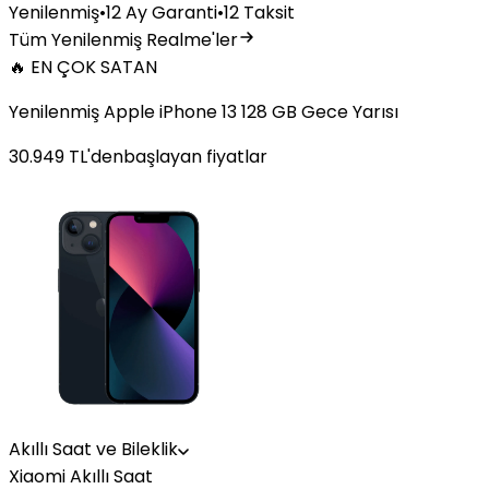
Yenilenmiş
•
12 Ay Garanti
•
12 Taksit
Tüm Yenilenmiş Realme'ler
🔥 EN ÇOK SATAN
Yenilenmiş Apple iPhone 13 128 GB Gece Yarısı
30.949
TL'den
başlayan fiyatlar
Akıllı Saat ve Bileklik
Xiaomi Akıllı Saat