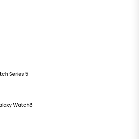
tch
Series 5
alaxy
Watch8