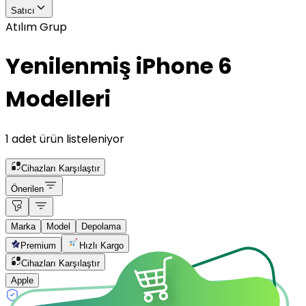
Satıcı
Atılım Grup
Yenilenmiş iPhone 6
Modelleri
1 adet ürün listeleniyor
Cihazları Karşılaştır
Önerilen
Marka
Model
Depolama
Premium
Hızlı Kargo
Cihazları Karşılaştır
Apple