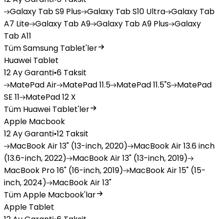
Galaxy
Tab S9 Plus
Galaxy
Tab S10 Ultra
Galaxy
Tab
A7 Lite
Galaxy
Tab A9
Galaxy
Tab A9 Plus
Galaxy
Tab A11
Tüm Samsung Tablet'ler
Huawei Tablet
12 Ay Garanti
•
6 Taksit
MatePad
Air
MatePad
11.5
MatePad
11.5"S
MatePad
SE 11
MatePad
12 X
Tüm Huawei Tablet'ler
Apple Macbook
12 Ay Garanti
•
12 Taksit
MacBook
Air 13" (13-inch, 2020)
MacBook
Air 13.6 inch
(13.6-inch, 2022)
MacBook
Air 13" (13-inch, 2019)
MacBook
Pro 16" (16-inch, 2019)
MacBook
Air 15" (15-
inch, 2024)
MacBook
Air 13"
Tüm Apple Macbook'lar
Apple Tablet