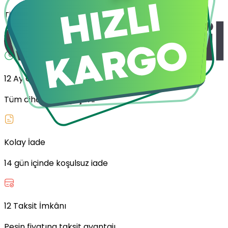
Ticaret Bakanlığı Onaylı
Güvenilir yenilenmiş cihazlar
12 Ay Garanti
Tüm cihazlarda geçerli
Kolay İade
14 gün içinde koşulsuz iade
12 Taksit İmkânı
Peşin fiyatına taksit avantajı