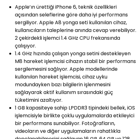
Apple’ın ürettiği iPhone 6, teknik özellikleri
açısından seleflerine göre daha iyi performans
sergiliyor. Apple A8 yonga seti kullanılan cihaz,
kullanıcıların taleplerine anında cevap verebiliyor.
2 çekirdekli işlemci 1.4 GHz CPU frekansında
çalışıyor.
1.4 GHz hızında çalışan yonga setini destekleyen
M8 hareket işlemcisi cihazın stabil bir performans
sergilemesini sağlıyor. Apple modellerinde
kullanılan hareket işlemcisi, cihaz uyku
modundayken bazı bilgilerin işlenmesini
sağlayarak aktif kullanım sırasındaki güç
tüketimini azaltıyor.
1 GB kapasiteye sahip LPDDR3 tipindeki bellek, iOS
işlemcisiyle birlikte çoklu uygulamalarda etkileyici
bir performans sunabiliyor. Fotoğrafların,
videoların ve diğer uygulamaların rahatlıkla
depolanabilmesini sağlayan 16 GB, 64 GB ve 128