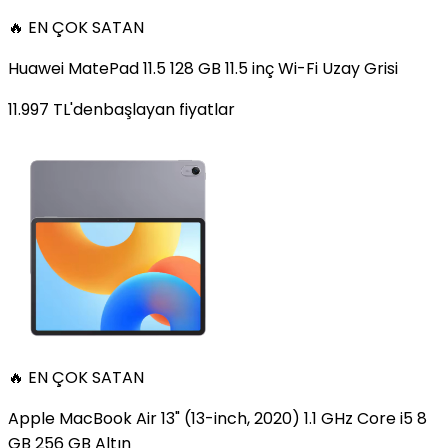
🔥 EN ÇOK SATAN
Huawei MatePad 11.5 128 GB 11.5 inç Wi-Fi Uzay Grisi
11.997
TL'den
başlayan fiyatlar
🔥 EN ÇOK SATAN
Apple MacBook Air 13" (13-inch, 2020) 1.1 GHz Core i5 8
GB 256 GB Altın