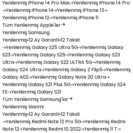
Yenilenmiş
iPhone 14 Pro Max
Yenilenmiş
iPhone 14 Pro
Yenilenmiş
iPhone 14
Yenilenmiş
iPhone 13
Yenilenmiş
iPhone 12
Yenilenmiş
iPhone 11
Tüm Yenilenmiş Apple'ler
Yenilenmiş Samsung
Yenilenmiş
•
12 Ay Garanti
•
12 Taksit
Yenilenmiş
Galaxy S25 Ultra 5G
Yenilenmiş
Galaxy
S23
Yenilenmiş
Galaxy S25
Yenilenmiş
Galaxy S23
Ultra
Yenilenmiş
Galaxy S22 ULTRA 5G
Yenilenmiş
Galaxy S24 Ultra
Yenilenmiş
Galaxy Z Flip5
Yenilenmiş
Galaxy A02
Yenilenmiş
Galaxy Note 20 Ultra
Yenilenmiş
Galaxy S21 Plus 5G
Yenilenmiş
Galaxy S24
FE
Yenilenmiş
Galaxy S21
Tüm Yenilenmiş Samsung'lar
Yenilenmiş Xiaomi
Yenilenmiş
•
12 Ay Garanti
•
12 Taksit
Yenilenmiş
Redmi Note 12 Pro 5G
Yenilenmiş
Redmi
Note 12
Yenilenmiş
Redmi 10 2022
Yenilenmiş
11 T