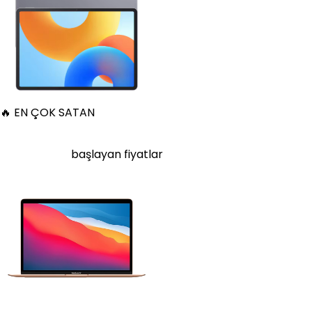
🔥 EN ÇOK SATAN
Apple MacBook Air 13" (13-inch, 2020) 1.1 GHz Core i5 8 GB
256 GB Altın
21.400
TL'den
başlayan fiyatlar