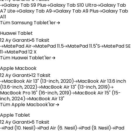
Galaxy
Tab S9 Plus
Galaxy
Tab S10 Ultra
Galaxy
Tab
A7 Lite
Galaxy
Tab A9
Galaxy
Tab A9 Plus
Galaxy
Tab
A11
Tüm Samsung Tablet'ler
Huawei Tablet
12 Ay Garanti
•
6 Taksit
MatePad
Air
MatePad
11.5
MatePad
11.5"S
MatePad
SE
11
MatePad
12 X
Tüm Huawei Tablet'ler
Apple Macbook
12 Ay Garanti
•
12 Taksit
MacBook
Air 13" (13-inch, 2020)
MacBook
Air 13.6 inch
(13.6-inch, 2022)
MacBook
Air 13" (13-inch, 2019)
MacBook
Pro 16" (16-inch, 2019)
MacBook
Air 15" (15-
inch, 2024)
MacBook
Air 13"
Tüm Apple Macbook'lar
Apple Tablet
12 Ay Garanti
•
6 Taksit
iPad
(10. Nesil)
iPad
Air (6. Nesil)
iPad
(9. Nesil)
iPad