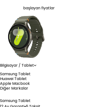
Wi-Fi Yeşil
8.766
TL'den
başlayan fiyatlar
Bilgisayar / Tablet
Samsung Tablet
Huawei Tablet
Apple Macbook
Diğer Markalar
Samsung Tablet
12 Ay Garanti
•
6 Taksit