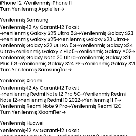
iPhone 12
Yenilenmiş
iPhone 11
Tüm Yenilenmiş Apple'ler
Yenilenmiş Samsung
Yenilenmiş
•
12 Ay Garanti
•
12 Taksit
Yenilenmiş
Galaxy S25 Ultra 5G
Yenilenmiş
Galaxy S23
Yenilenmiş
Galaxy S25
Yenilenmiş
Galaxy S23 Ultra
Yenilenmiş
Galaxy S22 ULTRA 5G
Yenilenmiş
Galaxy S24
Ultra
Yenilenmiş
Galaxy Z Flip5
Yenilenmiş
Galaxy A02
Yenilenmiş
Galaxy Note 20 Ultra
Yenilenmiş
Galaxy S21
Plus 5G
Yenilenmiş
Galaxy S24 FE
Yenilenmiş
Galaxy S21
Tüm Yenilenmiş Samsung'lar
Yenilenmiş Xiaomi
Yenilenmiş
•
12 Ay Garanti
•
12 Taksit
Yenilenmiş
Redmi Note 12 Pro 5G
Yenilenmiş
Redmi
Note 12
Yenilenmiş
Redmi 10 2022
Yenilenmiş
11 T
Yenilenmiş
Redmi Note 9 Pro
Yenilenmiş
Redmi 12C
Tüm Yenilenmiş Xiaomi'ler
Yenilenmiş Huawei
Yenilenmiş
•
12 Ay Garanti
•
12 Taksit