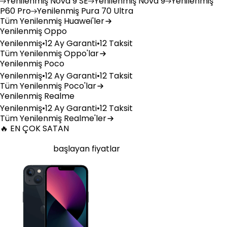
Yenilenmiş
Nova 9 SE
Yenilenmiş
Nova 9
Yenilenmiş
P60 Pro
Yenilenmiş
Pura 70 Ultra
Tüm Yenilenmiş Huawei'ler
Yenilenmiş Oppo
Yenilenmiş
•
12 Ay Garanti
•
12 Taksit
Tüm Yenilenmiş Oppo'lar
Yenilenmiş Poco
Yenilenmiş
•
12 Ay Garanti
•
12 Taksit
Tüm Yenilenmiş Poco'lar
Yenilenmiş Realme
Yenilenmiş
•
12 Ay Garanti
•
12 Taksit
Tüm Yenilenmiş Realme'ler
🔥 EN ÇOK SATAN
Yenilenmiş Apple iPhone 13 128 GB Gece Yarısı
30.949
TL'den
başlayan fiyatlar