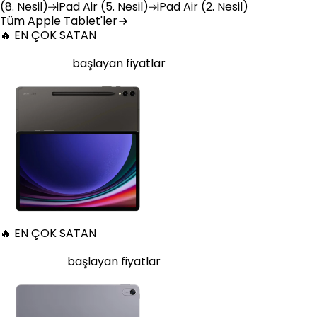
(8. Nesil)
iPad
Air (5. Nesil)
iPad
Air (2. Nesil)
Tüm Apple Tablet'ler
🔥 EN ÇOK SATAN
Samsung Galaxy Tab S9 Plus 256 GB 12.4 inç Wi-Fi Grafit
25.140
TL'den
başlayan fiyatlar
🔥 EN ÇOK SATAN
Huawei MatePad 11.5 128 GB 11.5 inç Wi-Fi Uzay Grisi
11.997
TL'den
başlayan fiyatlar