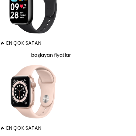
🔥 EN ÇOK SATAN
Apple Watch Series 6 Alüminyum 40mm GPS Altın
10.668
TL'den
başlayan fiyatlar
🔥 EN ÇOK SATAN
Samsung Galaxy Watch 7 Alüminyum 44 mm Bluetooth