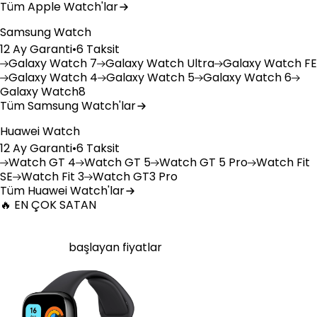
Tüm Apple Watch'lar
Samsung Watch
12 Ay Garanti
•
6 Taksit
Galaxy
Watch 7
Galaxy
Watch Ultra
Galaxy
Watch FE
Galaxy
Watch 4
Galaxy
Watch 5
Galaxy
Watch 6
Galaxy
Watch8
Tüm Samsung Watch'lar
Huawei Watch
12 Ay Garanti
•
6 Taksit
Watch
GT 4
Watch
GT 5
Watch
GT 5 Pro
Watch
Fit
SE
Watch
Fit 3
Watch
GT3 Pro
Tüm Huawei Watch'lar
🔥 EN ÇOK SATAN
Xiaomi Redmi Watch 3 Active Plastik 47mm Bluetooth
Siyah
6.750
TL'den
başlayan fiyatlar