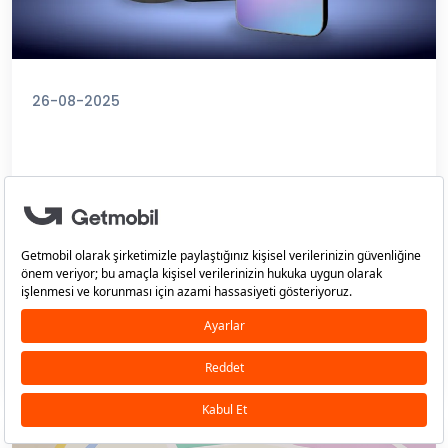
26-08-2025
iPhone 17 Ne Zaman Çıkacak? Türkiye’ye Ne Zaman
Gelecek?
Apple, ürettiği yeni iPhone modelleriyle
kullanıcıları yeni teknolojilerle buluşturmaya
devam ediyor. Bu yıl tanıtılması...