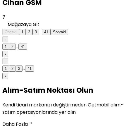
Cihan GSM
7
Mağazaya Git
...
Önceki
1
2
3
41
Sonraki
‹
...
1
2
41
›
‹
...
1
2
3
41
›
Alım-Satım Noktası Olun
Kendi ticari markanızı değiştirmeden Getmobil alım-
satım operasyonlarında yer alın.
Daha Fazla