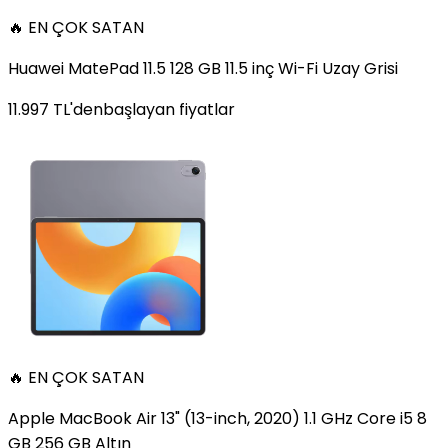
🔥 EN ÇOK SATAN
Huawei MatePad 11.5 128 GB 11.5 inç Wi-Fi Uzay Grisi
11.997
TL'den
başlayan fiyatlar
🔥 EN ÇOK SATAN
Apple MacBook Air 13" (13-inch, 2020) 1.1 GHz Core i5 8
GB 256 GB Altın