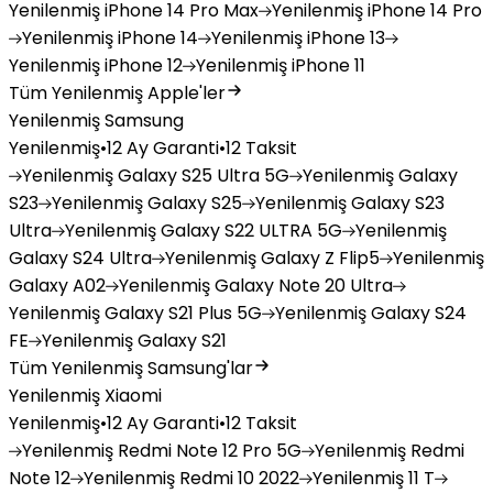
Yenilenmiş
iPhone 14 Pro Max
Yenilenmiş
iPhone 14 Pro
Yenilenmiş
iPhone 14
Yenilenmiş
iPhone 13
Yenilenmiş
iPhone 12
Yenilenmiş
iPhone 11
Tüm Yenilenmiş Apple'ler
Yenilenmiş Samsung
Yenilenmiş
•
12 Ay Garanti
•
12 Taksit
Yenilenmiş
Galaxy S25 Ultra 5G
Yenilenmiş
Galaxy
S23
Yenilenmiş
Galaxy S25
Yenilenmiş
Galaxy S23
Ultra
Yenilenmiş
Galaxy S22 ULTRA 5G
Yenilenmiş
Galaxy S24 Ultra
Yenilenmiş
Galaxy Z Flip5
Yenilenmiş
Galaxy A02
Yenilenmiş
Galaxy Note 20 Ultra
Yenilenmiş
Galaxy S21 Plus 5G
Yenilenmiş
Galaxy S24
FE
Yenilenmiş
Galaxy S21
Tüm Yenilenmiş Samsung'lar
Yenilenmiş Xiaomi
Yenilenmiş
•
12 Ay Garanti
•
12 Taksit
Yenilenmiş
Redmi Note 12 Pro 5G
Yenilenmiş
Redmi
Note 12
Yenilenmiş
Redmi 10 2022
Yenilenmiş
11 T