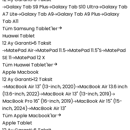
Galaxy
Tab S9 Plus
Galaxy
Tab S10 Ultra
Galaxy
Tab
A7 Lite
Galaxy
Tab A9
Galaxy
Tab A9 Plus
Galaxy
Tab A11
Tüm Samsung Tablet'ler
Huawei Tablet
12 Ay Garanti
•
6 Taksit
MatePad
Air
MatePad
11.5
MatePad
11.5"S
MatePad
SE 11
MatePad
12 X
Tüm Huawei Tablet'ler
Apple Macbook
12 Ay Garanti
•
12 Taksit
MacBook
Air 13" (13-inch, 2020)
MacBook
Air 13.6 inch
(13.6-inch, 2022)
MacBook
Air 13" (13-inch, 2019)
MacBook
Pro 16" (16-inch, 2019)
MacBook
Air 15" (15-
inch, 2024)
MacBook
Air 13"
Tüm Apple Macbook'lar
Apple Tablet