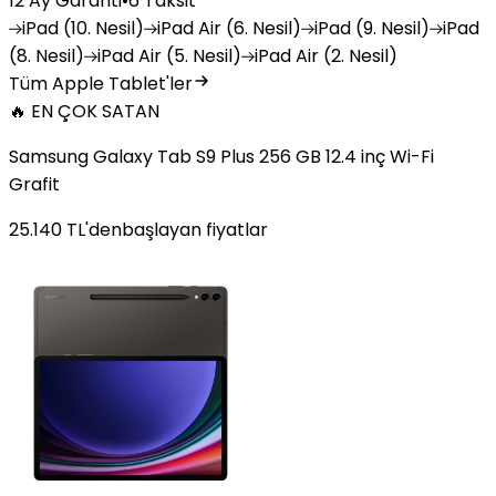
12 Ay Garanti
•
6 Taksit
iPad
(10. Nesil)
iPad
Air (6. Nesil)
iPad
(9. Nesil)
iPad
(8. Nesil)
iPad
Air (5. Nesil)
iPad
Air (2. Nesil)
Tüm Apple Tablet'ler
🔥 EN ÇOK SATAN
Samsung Galaxy Tab S9 Plus 256 GB 12.4 inç Wi-Fi
Grafit
25.140
TL'den
başlayan fiyatlar