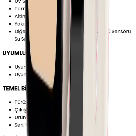
UV Sensörü
:
Yok
Termometre
:
Var
Altimetre
:
Var
Yakınlık Sensörü
:
Yok
Diğer Sensörler
:
Derinlik Sensörü Gürültü Sensörü
Su Sıcaklığı Sensörü
UYUMLULUK
Uyumlu İşletim Sistemi
:
iOS
Uyumlu İşl. Sis. Versiyonu
:
iOS 18+
TEMEL BİLGİLER
Türü
:
Akıllı Saat
Çıkış Yılı
:
2024
Ürün Ailesi
:
Apple Watch
Seri
:
Watch Series 10