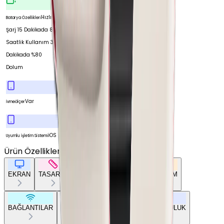
Hızlı
Batarya Özellikleri
Şarj 15 Dakikada 8
Saatlik Kullanım 30
Dakikada %80
Dolum
Var
İvmeölçer
iOS
Uyumlu İşletim Sistemi
Ürün Özellikleri
Tümünü Gör
EKRAN
TASARIM
GENEL ÖZELLİKLER
DONANIM
BAĞLANTILAR
BATARYA
SENSÖRLER
UYUMLULUK