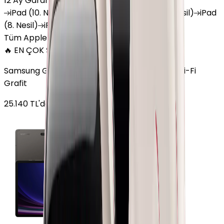
12 Ay Garanti
•
6 Taksit
iPad
(10. Nesil)
iPad
Air (6. Nesil)
iPad
(9. Nesil)
iPad
(8. Nesil)
iPad
Air (5. Nesil)
iPad
Air (2. Nesil)
Tüm Apple Tablet'ler
🔥 EN ÇOK SATAN
Samsung Galaxy Tab S9 Plus 256 GB 12.4 inç Wi-Fi
Grafit
25.140
TL'den
başlayan fiyatlar