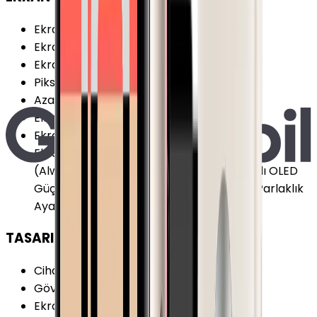
Ekran
:
Var
Ekran Boyutu
:
1.96 inç
Ekran Çözünürlüğü
:
416x496 piksel
Piksel Yoğunluğu
:
330 PPI
Azami Parlaklık
:
2000 nit
Ekran Renk Sayısı
:
Renkli
Ekran Teknolojisi
:
LTPO OLED
Ekran Özellikleri
:
Dokunmatik Sürekli Açık
(Always-On) Çizilmeye Dirençli Geniş Açılı OLED
Güçlendirilmiş Cam Ion-X Cam LTPO 3.0 Parlaklık
Ayarı Retina Ekran
TASARIM
Cihaz Kalınlığı (Kordonsuz)
:
9.7 mm
Gövde Ağırlık
:
36.4 g
Ekran Şekli
:
Kare