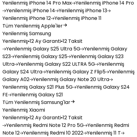
Yenilenmiş
iPhone 14 Pro Max
Yenilenmiş
iPhone 14 Pro
Yenilenmiş
iPhone 14
Yenilenmiş
iPhone 13
Yenilenmiş
iPhone 12
Yenilenmiş
iPhone 11
Tüm Yenilenmiş Apple'ler
Yenilenmiş Samsung
Yenilenmiş
•
12 Ay Garanti
•
12 Taksit
Yenilenmiş
Galaxy S25 Ultra 5G
Yenilenmiş
Galaxy
S23
Yenilenmiş
Galaxy S25
Yenilenmiş
Galaxy S23
Ultra
Yenilenmiş
Galaxy S22 ULTRA 5G
Yenilenmiş
Galaxy S24 Ultra
Yenilenmiş
Galaxy Z Flip5
Yenilenmiş
Galaxy A02
Yenilenmiş
Galaxy Note 20 Ultra
Yenilenmiş
Galaxy S21 Plus 5G
Yenilenmiş
Galaxy S24
FE
Yenilenmiş
Galaxy S21
Tüm Yenilenmiş Samsung'lar
Yenilenmiş Xiaomi
Yenilenmiş
•
12 Ay Garanti
•
12 Taksit
Yenilenmiş
Redmi Note 12 Pro 5G
Yenilenmiş
Redmi
Note 12
Yenilenmiş
Redmi 10 2022
Yenilenmiş
11 T