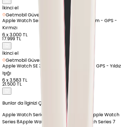
İkinci el
Getmobil Güvencesi
Apple
Watch Series 8 - Alüminyum - 45mm - GPS -
Kırmızı
6
x
3.000 TL
17.999 TL
İkinci el
Getmobil Güvencesi
Apple
Watch SE 3 - Alüminyum - 44mm - GPS - Yıldız
Işığı
6
x
3.583 TL
21.500 TL
Bunlar da İlginizi Çekebilir
Apple Watch Series 4
Apple Watch SE 2
Apple Watch
Series 8
Apple Watch Series 6
Apple Watch Series 7