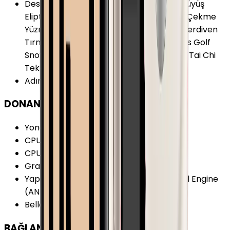
Desteklenen Aktiviteler
:
Koşu Bisiklet Yürüyüş
Eliptik Bisiklet Yüzme Fitness Yoga Kürek Çekme
Yüzme (Havuz) Yüzme (Deniz) Kardiyo Merdiven
Tırmanma Kayak Dayanıklılık Pilates Boks Golf
Snowboard Kuvvet Egzersizleri HIIT Dans Tai Chi
Tekerlekli Sandalye
Adımsayar
:
Var
DONANIM
Yonga Seti (Chipset)
:
Apple S10 SiP
CPU Mimarisi
:
64-bit
CPU Çekirdeği
:
2
Grafik İşlemci (GPU)
:
PowerVR
Yapay Zeka İşlemcisi (NPU)
:
Apple Neural Engine
(ANE) 4 Çekirdekli
Bellek (RAM)
:
1 GB
BAĞLANTILAR