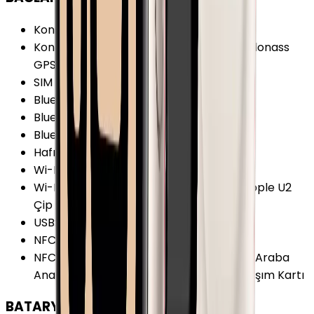
Konum Bilgisi
:
Var
Konum Bilgisi Özellikleri
:
BeiDou Galileo Glonass
GPS QZSS
SIM Desteği
:
Yok
Bluetooth
:
Var
Bluetooth Versiyonu
:
5.3
Bluetooth Özellikleri
:
A2DP BLE
Hafıza Kartı Desteği
:
Yok
Wi-Fi
:
Var
Wi-Fi Özellikleri
:
Wi-Fi 4 (802.11 b/g/n) Apple U2
Çip Apple W3 Çip 2.4 GHz 5 GHz
USB
:
Yok
NFC
:
Var
NFC Özellikleri
:
Apple Cüzdan Apple Pay Araba
Anahtarı Türkiye'de Aktif Olmayabilir Ulaşım Kartı
BATARYA