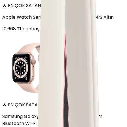
🔥 EN ÇOK SATAN
Apple Watch Series 6 Alüminyum 40mm GPS Altın
10.668
TL'den
başlayan fiyatlar
🔥 EN ÇOK SATAN
Samsung Galaxy Watch 7 Alüminyum 40 mm
Bluetooth Wi-Fi Yeşil