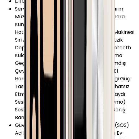
Dil Desteği
:
Türkçe
Servis ve Uygulamalar
:
Akıllı Bildirimler Alarm
Müzik Çalar Kontrolü Telefonumu Bul Kamera
Kumandası Takvim Dahili Medya Oynatıcı
Hatırlatıcılar Navigasyon (Harita) Hesap Makinesi
Siri Asistan Dünya Saatleri Zamanlayıcı Müzik
Depolama Gelen Aramaları Yönetme Bluetooth
Kulaklık ile Eşleşme Akıllı Sesli Asistan Arama
Geçmişi Bas Konuş (Walkie-Talkie) Çevrimdışı
Çeviri Çevrimdışı Haritalar Digital Crown El
Hareketleri ile Cihaz Kontrolü Gelgit Grafiği Güç
Tasarruf Modu GymKit İnternet Radyo Rahatsız
Etmeyin Modu Ses ile Komut Verme Ses Kaydı
Sesli Çeviri Sesli Mesaj Sesli Not (Voice Memo)
Sesli Uyarı SMS Gönderme Spotify Ultra Geniş
Bant (UWB) Web Tarayıcı
Güvenlik ve Koruma
:
Acil Durum Araması (SOS)
Acil Durum Bilgileri Acil Durum Kişileri Akıllı Ev