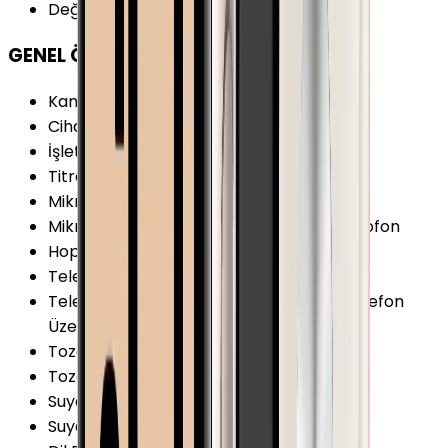
Değiştirilebilir Kordon
:
Var
GENEL ÖZELLİKLER
Kamera
:
Yok
Cihaz İşletim Sistemi
:
watchOS
İşletim Sistemi Versiyonu
:
watchOS 11
Titreşim
:
Var
Mikrofon
:
Var
Mikrofon Özellikleri
:
Gürültü Önleyici Mikrofon
Hoparlör
:
Var
Telefon Görüşmesi
:
Var
Telefon Görüşmesi Şekli
:
Bluetooth ile Telefon
Üzerinden
Toza Dayanıklılık
:
Var
Toza Dayanıklılık Özellikleri
:
IP6X
Suya Dayanıklılık
:
Var
Suya Dayanıklılık Özellikleri
:
WR50