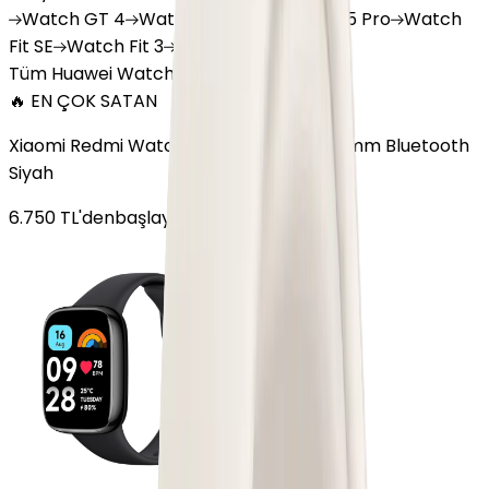
Watch
GT 4
Watch
GT 5
Watch
GT 5 Pro
Watch
Fit SE
Watch
Fit 3
Watch
GT3 Pro
Tüm Huawei Watch'lar
🔥 EN ÇOK SATAN
Xiaomi Redmi Watch 3 Active Plastik 47mm Bluetooth
Siyah
6.750
TL'den
başlayan fiyatlar