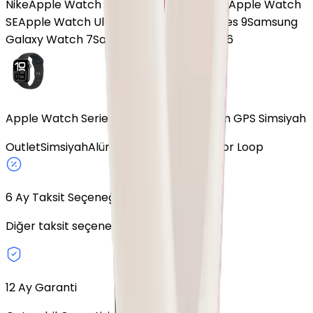
Nike
Apple Watch SE 3
Apple Watch Ultra
Apple Watch
SE
Apple Watch Ultra 2
Apple Watch Series 9
Samsung
Galaxy Watch 7
Samsung Galaxy Watch 6
Apple Watch Series 10 Alüminyum 46mm GPS Simsiyah
Outlet
Simsiyah
Alüminyum
GPS
46mm
Spor Loop
6
Ay Taksit Seçeneği
Diğer taksit seçeneklerini keşfedin.
12 Ay Garanti