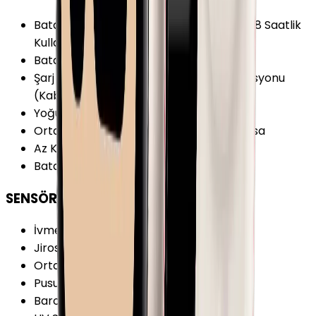
Batarya Özellikleri
:
Hızlı Şarj 15 Dakikada 8 Saatlik
Kullanım 30 Dakikada %80 Dolum
Batarya Teknolojisi
:
Lithium Ion
Şarj Biçimi
:
Kablosuz Şarj (WPC) Şarj İstasyonu
(Kablosuz Şarj)
Yoğun Kullanımda Batarya Ömrü
:
7 sa
Ortalama Kullanımda Batarya Ömrü
:
18 sa
Az Kullanımda Batarya Ömrü
:
1.5 gün
Batarya Dolum Süresi
:
60 dk
SENSÖRLER
İvmeölçer
:
Var
Jiroskop
:
Var
Ortam Işığı Sensörü
:
Var
Pusula
:
Var
Barometre
:
Var