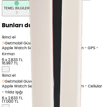
TEMEL BİLGİLER
Bunları da Beğenebilirsin
İkinci el
Getmobil Güvencesi
Apple
Watch Series 9 - Alüminyum - 45mm - GPS -
Kırmızı
6
x
2.833 TL
16.997 TL
İkinci el
Getmobil Güvencesi
Apple
Watch Series 7 - Alüminyum - 45mm - Cellular
- Yıldız Işığı
6
x
2.833 TL
17.000 TL