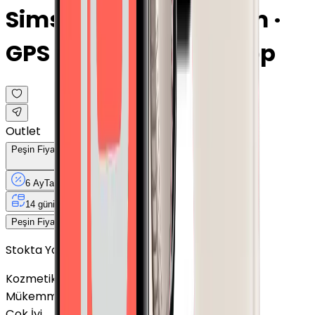
Simsiyah · Alüminyum ·
GPS · 46mm · Spor Loop
Outlet
Peşin Fiyatına
6
Taksit
x
2.333,33 TL
6 Ay
Taksit
12 Ay
Güvence
4 iş
gününde
14 gün
içinde iade
14.000 TL
Peşin Fiyatına
6
taksit x
2.333,33 TL
Stokta Yok
Kozmetik Durumu
Nasıl Görünüyor?
Mükemmel
Çok İyi