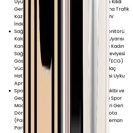
Uyumu Anlık Takip Düşme Algılama Ekran Kilidi
Geriye Dönük Takip Konum Bilgisi Paylaşma Trafik
Kazası Algılama Uluslararası Acil Arama UV
İndeksi
Sağlık ve Yaşam
:
Nabız (Kalp Atış Hızı) Monitörü
Kalori Takibi Uyku Monitörü Hareketsizlik Uyarısı
Kandaki Oksijen Seviyesi (SpO2) Monitörü Kadın
Sağlığı Takipçisi Nefes Egzersizleri Stres Seviyesi
Gösterimi Elektriksel Kalp Monitörü (EKG/ECG)
Vücut Ateş Ölçer Düzensiz Ritim Bildirimi İlaç
Hatırlatıcısı Ruh Hali Takibi Sağlık Tavsiyesi Uyku
Apnesi Bildirimi
Spor ve Aktivite
:
Mesafe Ölçer Aktivite Takibi ve
Geçmişi Hava Durumu Kronometre Çoklu Spor
Modu Akıllı Koç Deniz Suyu Sıcaklığı Bilgileri Geri
Dönüş Rotası Hedef Belirleme Hız Ölçer Rota
(Parkur) Takibi Rüzgar Bilgileri Sanal Antreman
Partneri VO2max