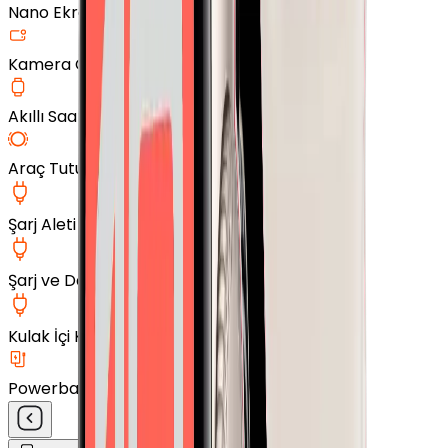
Nano Ekran Koruyucu
Kamera Cam Koruyucu
Akıllı Saat Aksesuarları
Araç Tutucu
Şarj Aleti
Şarj ve Data Kablosu
Kulak İçi Kulaklık
Powerbank