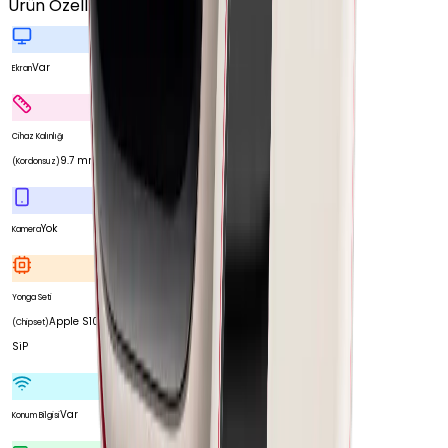
Ürün Özellikleri
Tümünü Gör
Var
Ekran
Cihaz Kalınlığı
9.7 mm
(Kordonsuz)
Yok
Kamera
Yonga Seti
Apple S10
(Chipset)
SiP
Var
Konum Bilgisi