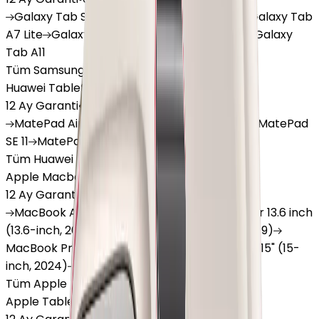
Galaxy
Tab S9 Plus
Galaxy
Tab S10 Ultra
Galaxy
Tab
A7 Lite
Galaxy
Tab A9
Galaxy
Tab A9 Plus
Galaxy
Tab A11
Tüm Samsung Tablet'ler
Huawei Tablet
12 Ay Garanti
•
6 Taksit
MatePad
Air
MatePad
11.5
MatePad
11.5"S
MatePad
SE 11
MatePad
12 X
Tüm Huawei Tablet'ler
Apple Macbook
12 Ay Garanti
•
12 Taksit
MacBook
Air 13" (13-inch, 2020)
MacBook
Air 13.6 inch
(13.6-inch, 2022)
MacBook
Air 13" (13-inch, 2019)
MacBook
Pro 16" (16-inch, 2019)
MacBook
Air 15" (15-
inch, 2024)
MacBook
Air 13"
Tüm Apple Macbook'lar
Apple Tablet