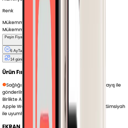
Renk
Mükemmel, Cellular, Titanyum
+
27.950 TL
Mükemmel
+
6.998 TL
Peşin Fiyatına
6
Taksit
x
2.333,33 TL
6 Ay
Taksit
12 Ay
Güvence
4 iş
gününde
14 gün
içinde iade
Ürün Fırsatları
Sağlığınız için hijyen kurallarına uygun siyah kayış ile
gönderilmektedir.
Birlikte Al
En Çok Eşleştirilen
Apple Watch Series 10 Alüminyum 46mm GPS Simsiyah
ile uyumludur.
EKRAN