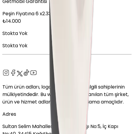
Getmobil Garantisi
Peşin Fiyatına
6
x
2.333,33
TL
₺
14.000
Stokta Yok
Stokta Yok
Tüm ürün adları, logolar ve markalar ilgili sahiplerinin
mülkiyetindedir. Bu web sitesinde kullanılan tüm şirket,
ürün ve hizmet adları yalnızca tanımlama amaçlıdır.
Adres
Sultan Selim Mahallesi, Lalegül Sokağı No:5, İç Kapı
No:40, 34415 Kağıthane/İstanbul