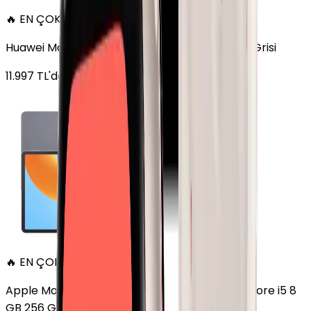
🔥 EN ÇOK SATAN
Huawei MatePad 11.5 128 GB 11.5 inç Wi-Fi Uzay Grisi
11.997
TL'den
başlayan fiyatlar
🔥 EN ÇOK SATAN
Apple MacBook Air 13" (13-inch, 2020) 1.1 GHz Core i5 8
GB 256 GB Altın