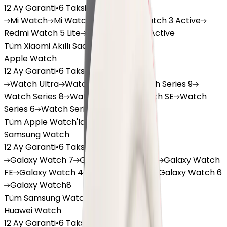
12 Ay Garanti
•
6 Taksit
Mi
Watch
Mi
Watch Lite
Redmi
Watch 3 Active
Redmi
Watch 5 Lite
Redmi
Watch 5 Active
Tüm Xiaomi Akıllı Saat'lar
Apple Watch
12 Ay Garanti
•
6 Taksit
Watch
Ultra
Watch
Series 10
Watch
Series 9
Watch
Series 8
Watch
Series 7
Watch
SE
Watch
Series 6
Watch
Series 5
Tüm Apple Watch'lar
Samsung Watch
12 Ay Garanti
•
6 Taksit
Galaxy
Watch 7
Galaxy
Watch Ultra
Galaxy
Watch
FE
Galaxy
Watch 4
Galaxy
Watch 5
Galaxy
Watch 6
Galaxy
Watch8
Tüm Samsung Watch'lar
Huawei Watch
12 Ay Garanti
•
6 Taksit