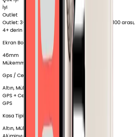
İyi
Outlet
Outlet
:
3+ üstü minik lekeler, Pil sağlığı %85 - %100 arası,
4+ derin çizik
Ekran Boyutu
46mm
Mükemmel
42mm
+
6.999 TL
Gps / Cellular
Altın, Mükemmel, Titanyum
Cellular
+
27.950 TL
GPS + Cellular
GPS
Kasa Tipi
Altın, Mükemmel, Cellular
Titanyum
+
27.950 TL
Alüminyum