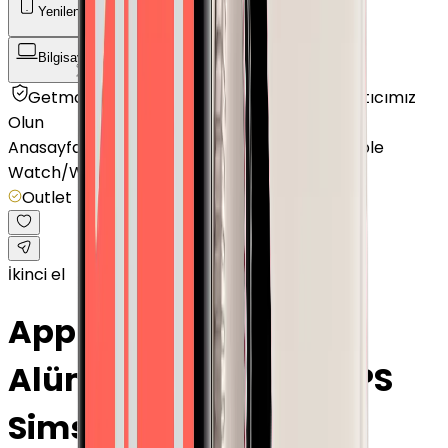
Yenilenmiş Telefon
Akıllı Saat ve Bileklik
Bilgisayar / Tablet
Aksesuar
Getmobil Güvencesi
Mağazalarımız
Satıcımız
Olun
Anasayfa
/
Akıllı Saat ve Bileklik
/
Akıllı Saat
/
Apple
Watch
/
Watch Series 10
/
Outlet
İkinci el
Apple Watch Series 10
Alüminyum 46mm GPS
Simsiyah Outlet ·