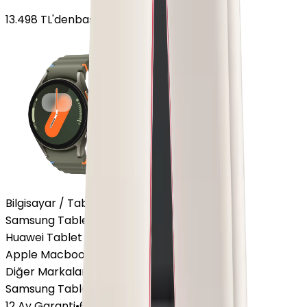
13.498
TL'den
başlayan fiyatlar
Bilgisayar / Tablet
Samsung Tablet
Huawei Tablet
Apple Macbook
Diğer Markalar
Samsung Tablet
12 Ay Garanti
•
6 Taksit