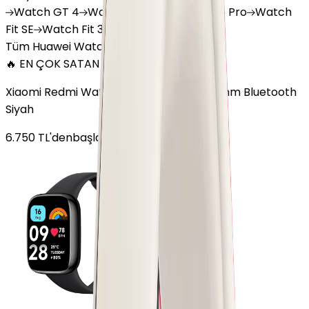
Watch
GT 4
Watch
GT 5
Watch
GT 5 Pro
Watch
Fit SE
Watch
Fit 3
Watch
GT3 Pro
Tüm Huawei Watch'lar
🔥 EN ÇOK SATAN
Xiaomi Redmi Watch 3 Active Plastik 47mm Bluetooth
Siyah
6.750
TL'den
başlayan fiyatlar