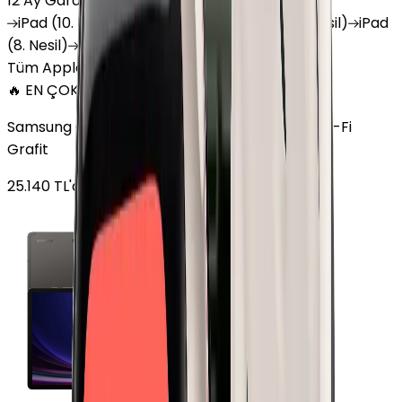
12 Ay Garanti
•
6 Taksit
iPad
(10. Nesil)
iPad
Air (6. Nesil)
iPad
(9. Nesil)
iPad
(8. Nesil)
iPad
Air (5. Nesil)
iPad
Air (2. Nesil)
Tüm Apple Tablet'ler
🔥 EN ÇOK SATAN
Samsung Galaxy Tab S9 Plus 256 GB 12.4 inç Wi-Fi
Grafit
25.140
TL'den
başlayan fiyatlar