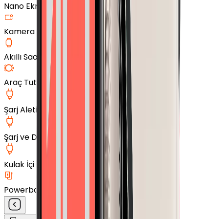
Nano Ekran Koruyucu
Kamera Cam Koruyucu
Akıllı Saat Aksesuarları
Araç Tutucu
Şarj Aleti
Şarj ve Data Kablosu
Kulak İçi Kulaklık
Powerbank