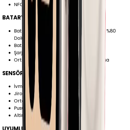
NFC
:
Yok
BATARYA
Batarya Özellikleri
:
Hızlı Şarj 45 Dakikada %80
Dolum
Batarya Teknolojisi
:
Lithium Ion
Şarj Biçimi
:
Manyetik Şarj İstasyonu
Ortalama Kullanımda Batarya Ömrü
:
18 sa
SENSÖRLER
İvmeölçer
:
Var
Jiroskop
:
Var
Ortam Işığı Sensörü
:
Var
Pusula
:
Var
Altimetre
:
Var
UYUMLULUK