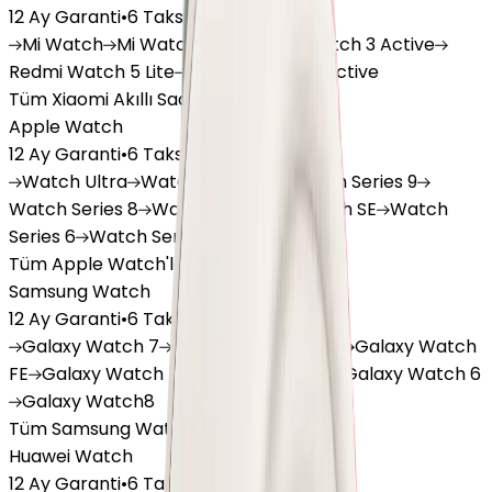
12 Ay Garanti
•
6 Taksit
Mi
Watch
Mi
Watch Lite
Redmi
Watch 3 Active
Redmi
Watch 5 Lite
Redmi
Watch 5 Active
Tüm Xiaomi Akıllı Saat'lar
Apple Watch
12 Ay Garanti
•
6 Taksit
Watch
Ultra
Watch
Series 10
Watch
Series 9
Watch
Series 8
Watch
Series 7
Watch
SE
Watch
Series 6
Watch
Series 5
Tüm Apple Watch'lar
Samsung Watch
12 Ay Garanti
•
6 Taksit
Galaxy
Watch 7
Galaxy
Watch Ultra
Galaxy
Watch
FE
Galaxy
Watch 4
Galaxy
Watch 5
Galaxy
Watch 6
Galaxy
Watch8
Tüm Samsung Watch'lar
Huawei Watch
12 Ay Garanti
•
6 Taksit