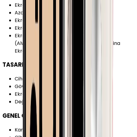
Ekran
:
Var
Azami Parlaklık
:
1000 nit
Ekran Renk Sayısı
:
16M
Ekran Teknolojisi
:
OLED
Ekran Özellikleri
:
Dokunmatik Sürekli Açık
(Always-On) Ion-X Cam Kavisli Ekran Retina
Ekran
TASARIM
Cihaz Kalınlığı (Kordonsuz)
:
10.7 mm
Gövde Ağırlık
:
42.3 g
Ekran Şekli
:
Kare
Değiştirilebilir Kordon
:
Var
GENEL ÖZELLİKLER
Kamera
:
Yok