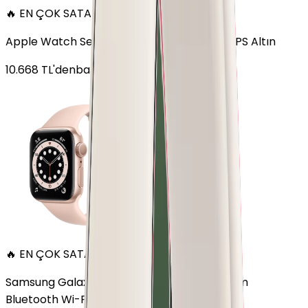
🔥 EN ÇOK SATAN
Apple Watch Series 6 Alüminyum 40mm GPS Altın
10.668
TL'den
başlayan fiyatlar
🔥 EN ÇOK SATAN
Samsung Galaxy Watch 7 Alüminyum 40 mm
Bluetooth Wi-Fi Yeşil