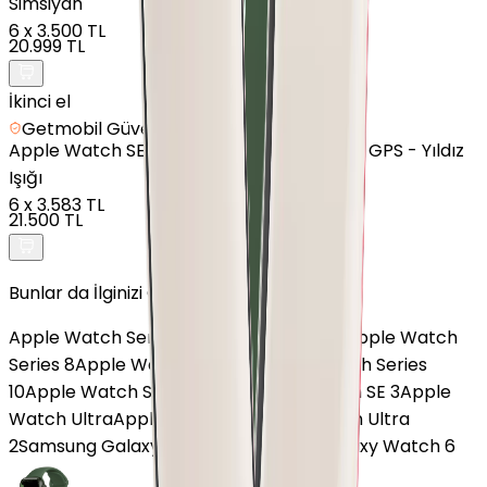
Simsiyah
6
x
3.500 TL
20.999 TL
İkinci el
Getmobil Güvencesi
Apple
Watch SE 3 - Alüminyum - 44mm - GPS - Yıldız
Işığı
6
x
3.583 TL
21.500 TL
Bunlar da İlginizi Çekebilir
Apple Watch Series 4
Apple Watch SE 2
Apple Watch
Series 8
Apple Watch Series 6
Apple Watch Series
10
Apple Watch Series 7 Nike
Apple Watch SE 3
Apple
Watch Ultra
Apple Watch SE
Apple Watch Ultra
2
Samsung Galaxy Watch 7
Samsung Galaxy Watch 6