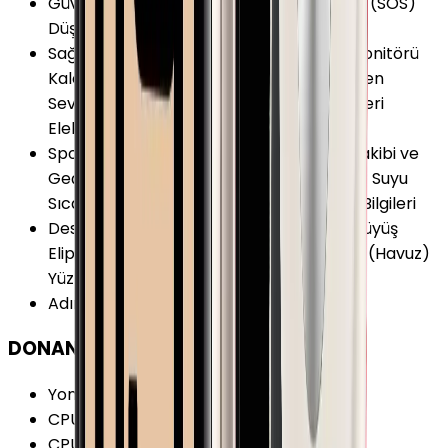
Güvenlik ve Koruma
:
Acil Durum Araması (SOS)
Düşme Algılama Uluslararası Acil Arama
Sağlık ve Yaşam
:
Nabız (Kalp Atış Hızı) Monitörü
Kalori Takibi Uyku Monitörü Kandaki Oksijen
Seviyesi (SpO2) Monitörü Nefes Egzersizleri
Elektriksel Kalp Monitörü (EKG/ECG)
Spor ve Aktivite
:
Mesafe Ölçer Aktivite Takibi ve
Geçmişi Hava Durumu Kronometre Deniz Suyu
Sıcaklığı Bilgileri Hedef Belirleme Rüzgar Bilgileri
Desteklenen Aktiviteler
:
Koşu Bisiklet Yürüyüş
Eliptik Bisiklet Kürek Çekme Tenis Yüzme (Havuz)
Yüzme (Deniz) Pilates Sörf
Adımsayar
:
Var
DONANIM
Yonga Seti (Chipset)
:
Apple S7
CPU Mimarisi
:
64-bit
CPU Çekirdeği
:
2