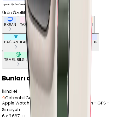
iOS
Uyumlu İşletim Sistemi
Ürün Özellikleri
Tümünü Gör
EKRAN
TASARIM
GENEL ÖZELLİKLER
DONANIM
BAĞLANTILAR
BATARYA
SENSÖRLER
UYUMLULUK
TEMEL BİLGİLER
Bunları da Beğenebilirsin
İkinci el
Getmobil Güvencesi
Apple
Watch Series 10 - Alüminyum - 46mm - GPS -
Simsiyah
6
x
2.667 TL