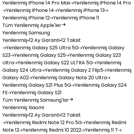
Yenilenmiş
iPhone 14 Pro Max
Yenilenmiş
iPhone 14 Pro
Yenilenmiş
iPhone 14
Yenilenmiş
iPhone 13
Yenilenmiş
iPhone 12
Yenilenmiş
iPhone 11
Tüm Yenilenmiş Apple'ler
Yenilenmiş Samsung
Yenilenmiş
•
12 Ay Garanti
•
12 Taksit
Yenilenmiş
Galaxy S25 Ultra 5G
Yenilenmiş
Galaxy
S23
Yenilenmiş
Galaxy S25
Yenilenmiş
Galaxy S23
Ultra
Yenilenmiş
Galaxy S22 ULTRA 5G
Yenilenmiş
Galaxy S24 Ultra
Yenilenmiş
Galaxy Z Flip5
Yenilenmiş
Galaxy A02
Yenilenmiş
Galaxy Note 20 Ultra
Yenilenmiş
Galaxy S21 Plus 5G
Yenilenmiş
Galaxy S24
FE
Yenilenmiş
Galaxy S21
Tüm Yenilenmiş Samsung'lar
Yenilenmiş Xiaomi
Yenilenmiş
•
12 Ay Garanti
•
12 Taksit
Yenilenmiş
Redmi Note 12 Pro 5G
Yenilenmiş
Redmi
Note 12
Yenilenmiş
Redmi 10 2022
Yenilenmiş
11 T