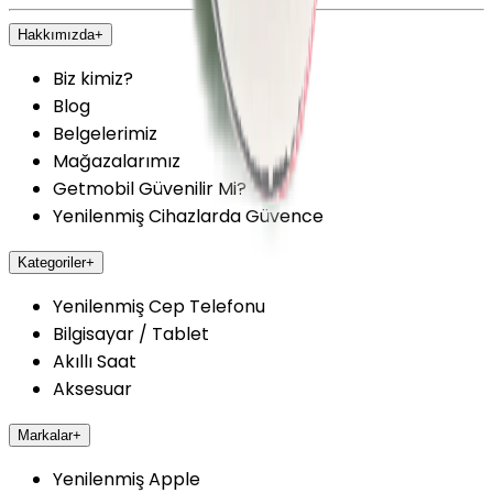
Hakkımızda
+
Biz kimiz?
Blog
Belgelerimiz
Mağazalarımız
Getmobil Güvenilir Mi?
Yenilenmiş Cihazlarda Güvence
Kategoriler
+
Yenilenmiş Cep Telefonu
Bilgisayar / Tablet
Akıllı Saat
Aksesuar
Markalar
+
Yenilenmiş Apple