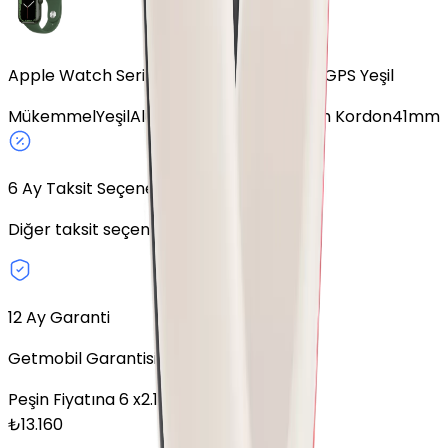
Apple Watch Series 7 Alüminyum 41mm GPS Yeşil
Mükemmel
Yeşil
Alüminyum
GPS
Spor Siyah Kordon
41mm
6
Ay Taksit Seçeneği
Diğer taksit seçeneklerini keşfedin.
12 Ay Garanti
Getmobil Garantisi
Peşin Fiyatına
6
x
2.193,33
TL
₺
13.160