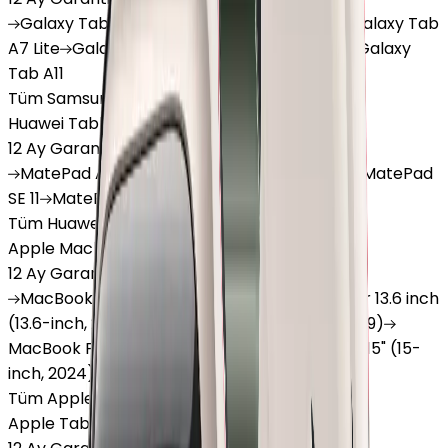
Galaxy
Tab S9 Plus
Galaxy
Tab S10 Ultra
Galaxy
Tab
A7 Lite
Galaxy
Tab A9
Galaxy
Tab A9 Plus
Galaxy
Tab A11
Tüm Samsung Tablet'ler
Huawei Tablet
12 Ay Garanti
•
6 Taksit
MatePad
Air
MatePad
11.5
MatePad
11.5"S
MatePad
SE 11
MatePad
12 X
Tüm Huawei Tablet'ler
Apple Macbook
12 Ay Garanti
•
12 Taksit
MacBook
Air 13" (13-inch, 2020)
MacBook
Air 13.6 inch
(13.6-inch, 2022)
MacBook
Air 13" (13-inch, 2019)
MacBook
Pro 16" (16-inch, 2019)
MacBook
Air 15" (15-
inch, 2024)
MacBook
Air 13"
Tüm Apple Macbook'lar
Apple Tablet