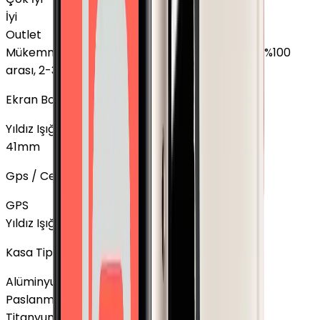
İyi
Outlet
Mükemmel
:
Ekranda leke yok, Pil sağlığı %85 - %100
arası, 2-3 hafif çizik
Ekran Boyutu
Yıldız Işığı, Cellular
45mm
+
3.840 TL
41mm
Gps / Cellular
GPS
Yıldız Işığı, 45mm
Cellular
+
3.840 TL
Kasa Tipi
Alüminyum
Paslanmaz Çelik
Titanyum