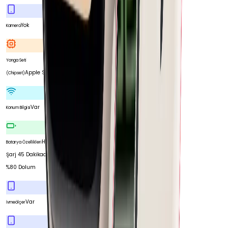
Yok
Kamera
Yonga Seti
Apple S7
(Chipset)
Var
Konum Bilgisi
Hızlı
Batarya Özellikleri
Şarj 45 Dakikada
%80 Dolum
Var
İvmeölçer