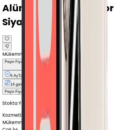
Alüminyum · GPS · Spor
Siyah Kordon · 41mm
Mükemmel
Peşin Fiyatına
6
Taksit
x
2.193,33 TL
6 Ay
Taksit
12 Ay
Güvence
4 iş
gününde
14 gün
içinde iade
13.160 TL
Peşin Fiyatına
6
taksit x
2.193,33 TL
Stokta Yok
Kozmetik Durumu
Nasıl Görünüyor?
Mükemmel
Çok İyi