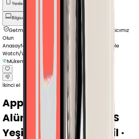
Yenilenmiş Telefon
Akıllı Saat ve Bileklik
Bilgisayar / Tablet
Aksesuar
Getmobil Güvencesi
Mağazalarımız
Satıcımız
Olun
Anasayfa
/
Akıllı Saat ve Bileklik
/
Akıllı Saat
/
Apple
Watch
/
Watch Series 7
/
Mükemmel
İkinci el
Apple Watch Series 7
Alüminyum 41mm GPS
Yeşil Mükemmel · Yeşil ·