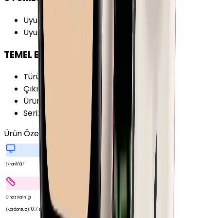
Uyumlu İşletim Sistemi
:
iOS
Uyumlu İşl. Sis. Versiyonu
:
iOS 15+
TEMEL BİLGİLER
Türü
:
Akıllı Saat
Çıkış Yılı
:
2021
Ürün Ailesi
:
Apple Watch
Seri
:
Watch Series 7
Ürün Özellikleri
Tümünü Gör
Var
Ekran
Cihaz Kalınlığı
10.7 mm
(Kordonsuz)