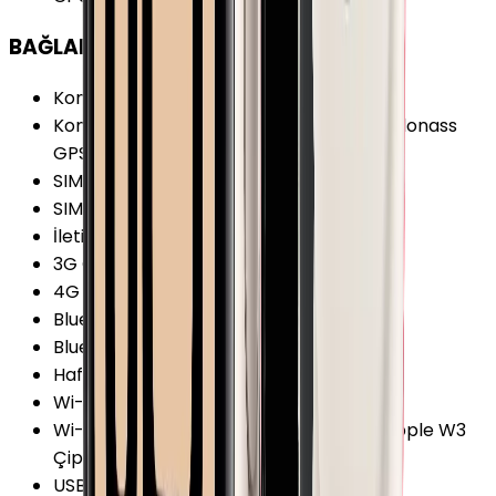
BAĞLANTILAR
Konum Bilgisi
:
Var
Konum Bilgisi Özellikleri
:
BeiDou Galileo Glonass
GPS QZSS
SIM Desteği
:
Var
SIM Tipi
:
eSIM
İletişim Teknolojisi
:
3G 4G
3G Özellikleri
:
UMTS
4G Özellikleri
:
LTE
Bluetooth
:
Var
Bluetooth Versiyonu
:
5.0
Hafıza Kartı Desteği
:
Yok
Wi-Fi
:
Var
Wi-Fi Özellikleri
:
Wi-Fi 4 (802.11 b/g/n) Apple W3
Çip 2.4 GHz 5 GHz
USB
:
Yok