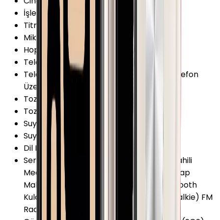
Cihaz İşletim Sistemi
:
watchOS
İşletim Sistemi Versiyonu
:
watchOS 8
Titreşim
:
Var
Mikrofon
:
Var
Hoparlör
:
Var
Telefon Görüşmesi
:
Var
Telefon Görüşmesi Şekli
:
Bluetooth ile Telefon
Üzerinden Sim ile Saat Üzerinden
Toza Dayanıklılık
:
Var
Toza Dayanıklılık Özellikleri
:
IP6X
Suya Dayanıklılık
:
Var
Suya Dayanıklılık Özellikleri
:
5 ATM
Dil Desteği
:
Türkçe
Servis ve Uygulamalar
:
Akıllı Bildirimler Dahili
Medya Oynatıcı Navigasyon (Harita) Hesap
Makinesi Siri Asistan Dünya Saatleri Bluetooth
Kulaklık ile Eşleşme Bas Konuş (Walkie-Talkie) FM
Radyo Gelgit Grafiği Sesli Uyarı