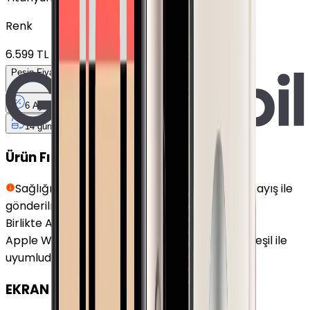
Renk
6.599 TL
Peşin Fiyatına
6
Taksit
x
2.193,33 TL
6 Ay
Taksit
12 Ay
Güvence
4 iş
gününde
14 gün
içinde iade
Ürün Fırsatları
Sağlığınız için hijyen kurallarına uygun siyah kayış ile
gönderilmektedir.
Birlikte Al
En Çok Eşleştirilen
Apple Watch Series 7 Alüminyum 41mm GPS Yeşil ile
uyumludur.
EKRAN