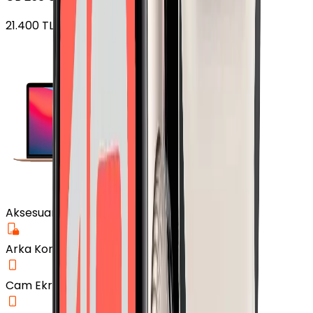
21.400
TL'den
başlayan fiyatlar
Aksesuar
Arka Koruma Kılıf
Cam Ekran Koruyucu