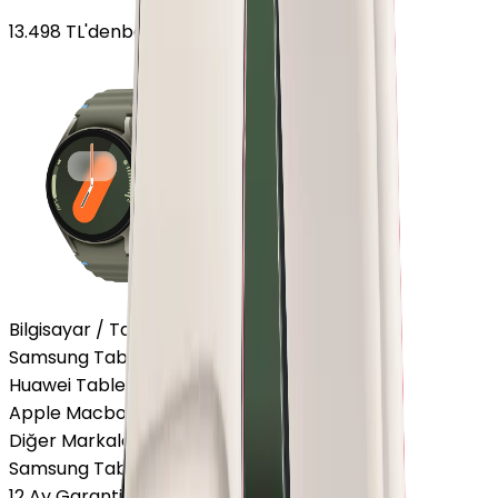
13.498
TL'den
başlayan fiyatlar
Bilgisayar / Tablet
Samsung Tablet
Huawei Tablet
Apple Macbook
Diğer Markalar
Samsung Tablet
12 Ay Garanti
•
6 Taksit