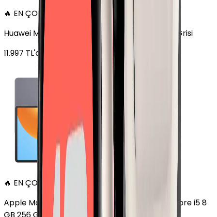
🔥 EN ÇOK SATAN
Huawei MatePad 11.5 128 GB 11.5 inç Wi-Fi Uzay Grisi
11.997
TL'den
başlayan fiyatlar
🔥 EN ÇOK SATAN
Apple MacBook Air 13" (13-inch, 2020) 1.1 GHz Core i5 8
GB 256 GB Altın