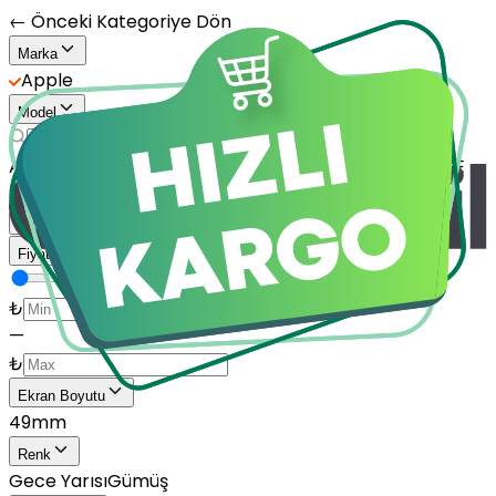
← Önceki Kategoriye Dön
Marka
Apple
Model
Apple Watch Series 10
Watch SE
Watch SE 2
Watch SE
3
Watch Series 1
Daha Fazla Göster
Fiyat
₺
—
₺
Ekran Boyutu
49mm
Renk
Gece Yarısı
Gümüş