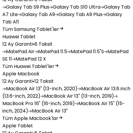
Galaxy
Tab S9 Plus
Galaxy
Tab S10 Ultra
Galaxy
Tab
A7 Lite
Galaxy
Tab A9
Galaxy
Tab A9 Plus
Galaxy
Tab A11
Tüm Samsung Tablet'ler
Huawei Tablet
12 Ay Garanti
•
6 Taksit
MatePad
Air
MatePad
11.5
MatePad
11.5"S
MatePad
SE 11
MatePad
12 X
Tüm Huawei Tablet'ler
Apple Macbook
12 Ay Garanti
•
12 Taksit
MacBook
Air 13" (13-inch, 2020)
MacBook
Air 13.6 inch
(13.6-inch, 2022)
MacBook
Air 13" (13-inch, 2019)
MacBook
Pro 16" (16-inch, 2019)
MacBook
Air 15" (15-
inch, 2024)
MacBook
Air 13"
Tüm Apple Macbook'lar
Apple Tablet