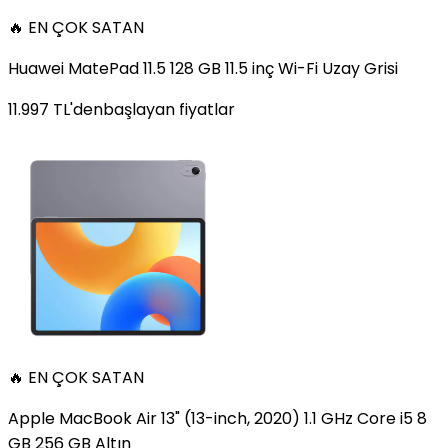
🔥 EN ÇOK SATAN
Huawei MatePad 11.5 128 GB 11.5 inç Wi-Fi Uzay Grisi
11.997
TL'den
başlayan fiyatlar
🔥 EN ÇOK SATAN
Apple MacBook Air 13" (13-inch, 2020) 1.1 GHz Core i5 8
GB 256 GB Altın