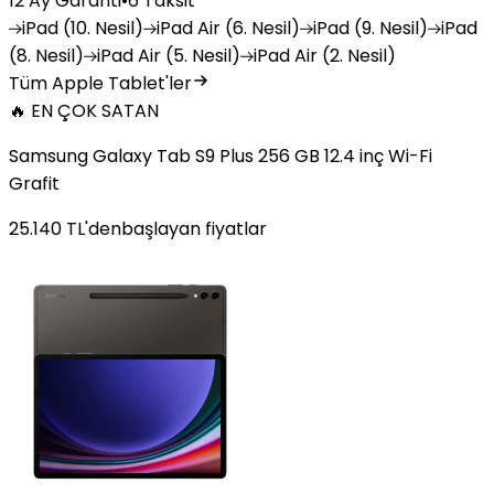
12 Ay Garanti
•
6 Taksit
iPad
(10. Nesil)
iPad
Air (6. Nesil)
iPad
(9. Nesil)
iPad
(8. Nesil)
iPad
Air (5. Nesil)
iPad
Air (2. Nesil)
Tüm Apple Tablet'ler
🔥 EN ÇOK SATAN
Samsung Galaxy Tab S9 Plus 256 GB 12.4 inç Wi-Fi
Grafit
25.140
TL'den
başlayan fiyatlar