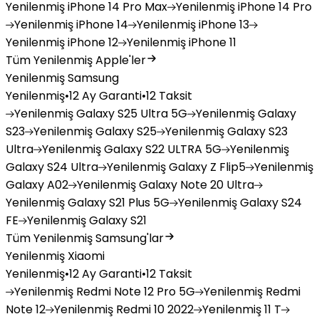
Yenilenmiş
iPhone 14 Pro Max
Yenilenmiş
iPhone 14 Pro
Yenilenmiş
iPhone 14
Yenilenmiş
iPhone 13
Yenilenmiş
iPhone 12
Yenilenmiş
iPhone 11
Tüm Yenilenmiş Apple'ler
Yenilenmiş Samsung
Yenilenmiş
•
12 Ay Garanti
•
12 Taksit
Yenilenmiş
Galaxy S25 Ultra 5G
Yenilenmiş
Galaxy
S23
Yenilenmiş
Galaxy S25
Yenilenmiş
Galaxy S23
Ultra
Yenilenmiş
Galaxy S22 ULTRA 5G
Yenilenmiş
Galaxy S24 Ultra
Yenilenmiş
Galaxy Z Flip5
Yenilenmiş
Galaxy A02
Yenilenmiş
Galaxy Note 20 Ultra
Yenilenmiş
Galaxy S21 Plus 5G
Yenilenmiş
Galaxy S24
FE
Yenilenmiş
Galaxy S21
Tüm Yenilenmiş Samsung'lar
Yenilenmiş Xiaomi
Yenilenmiş
•
12 Ay Garanti
•
12 Taksit
Yenilenmiş
Redmi Note 12 Pro 5G
Yenilenmiş
Redmi
Note 12
Yenilenmiş
Redmi 10 2022
Yenilenmiş
11 T