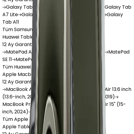
Galaxy
Tab S9 Plus
Galaxy
Tab S10 Ultra
Galaxy
Tab
A7 Lite
Galaxy
Tab A9
Galaxy
Tab A9 Plus
Galaxy
Tab A11
Tüm Samsung Tablet'ler
Huawei Tablet
12 Ay Garanti
•
6 Taksit
MatePad
Air
MatePad
11.5
MatePad
11.5"S
MatePad
SE 11
MatePad
12 X
Tüm Huawei Tablet'ler
Apple Macbook
12 Ay Garanti
•
12 Taksit
MacBook
Air 13" (13-inch, 2020)
MacBook
Air 13.6 inch
(13.6-inch, 2022)
MacBook
Air 13" (13-inch, 2019)
MacBook
Pro 16" (16-inch, 2019)
MacBook
Air 15" (15-
inch, 2024)
MacBook
Air 13"
Tüm Apple Macbook'lar
Apple Tablet