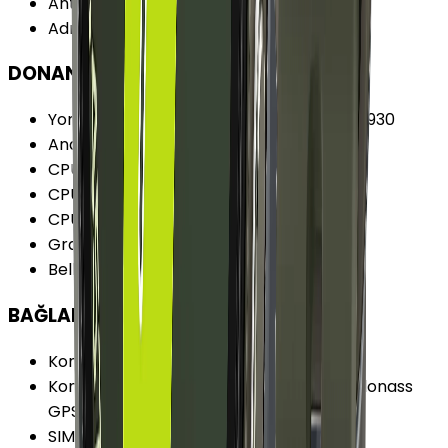
Antrenman Sayısı
:
100 adet
Adımsayar
:
Var
DONANIM
Yonga Seti (Chipset)
:
Samsung Exynos W930
Ana İşlemci (CPU)
:
ARM Cortex-A55
CPU Frekansı
:
1.4 GHz
CPU Üretim Teknolojisi
:
5 nm
CPU Çekirdeği
:
2
Grafik İşlemci (GPU)
:
ARM Mali-G68
Bellek (RAM)
:
2 GB
BAĞLANTILAR
Konum Bilgisi
:
Var
Konum Bilgisi Özellikleri
:
BeiDou Galileo Glonass
GPS
SIM Desteği
:
Yok