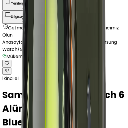
Yenilenmiş Telefon
Akıllı Saat ve Bileklik
Bilgisayar / Tablet
Aksesuar
Getmobil Güvencesi
Mağazalarımız
Satıcımız
Olun
Anasayfa
/
Akıllı Saat ve Bileklik
/
Akıllı Saat
/
Samsung
Watch
/
Galaxy Watch 6
/
Mükemmel
İkinci el
Samsung Galaxy Watch 6
Alüminyum 44 mm
Bluetooth Wi-Fi Grafit