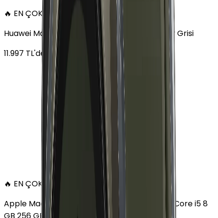
🔥 EN ÇOK SATAN
Huawei MatePad 11.5 128 GB 11.5 inç Wi-Fi Uzay Grisi
11.997
TL'den
başlayan fiyatlar
🔥 EN ÇOK SATAN
Apple MacBook Air 13" (13-inch, 2020) 1.1 GHz Core i5 8
GB 256 GB Altın