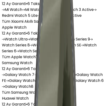
12 Ay Garanti
•
6 Taksit
Mi
Watch
Mi
Watch Lite
Redmi
Watch 3 Active
Redmi
Watch 5 Lite
Redmi
Watch 5 Active
Tüm Xiaomi Akıllı Saat'lar
Apple Watch
12 Ay Garanti
•
6 Taksit
Watch
Ultra
Watch
Series 10
Watch
Series 9
Watch
Series 8
Watch
Series 7
Watch
SE
Watch
Series 6
Watch
Series 5
Tüm Apple Watch'lar
Samsung Watch
12 Ay Garanti
•
6 Taksit
Galaxy
Watch 7
Galaxy
Watch Ultra
Galaxy
Watch
FE
Galaxy
Watch 4
Galaxy
Watch 5
Galaxy
Watch 6
Galaxy
Watch8
Tüm Samsung Watch'lar
Huawei Watch
12 Ay Garanti
•
6 Taksit