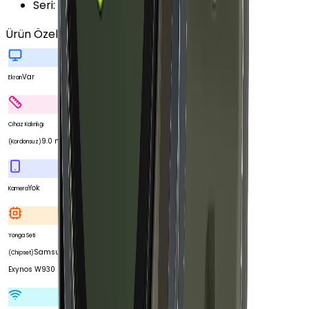
Seri
:
Galaxy Watch 6
Ürün Özellikleri
Tümünü Gör
Var
Ekran
Cihaz Kalınlığı
9.0 mm
(Kordonsuz)
Yok
Kamera
Yonga Seti
Samsung
(Chipset)
Exynos W930