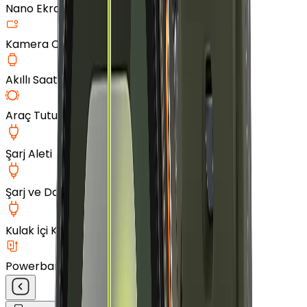
Nano Ekran Koruyucu
Kamera Cam Koruyucu
Akıllı Saat Aksesuarları
Araç Tutucu
Şarj Aleti
Şarj ve Data Kablosu
Kulak İçi Kulaklık
Powerbank