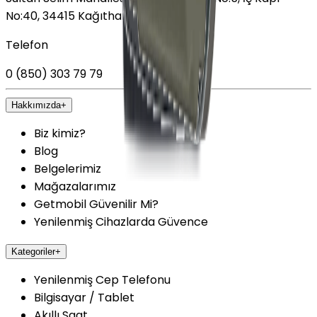
No:40, 34415 Kağıthane/İstanbul
Telefon
0 (850) 303 79 79
Hakkımızda
+
Biz kimiz?
Blog
Belgelerimiz
Mağazalarımız
Getmobil Güvenilir Mi?
Yenilenmiş Cihazlarda Güvence
Kategoriler
+
Yenilenmiş Cep Telefonu
Bilgisayar / Tablet
Akıllı Saat