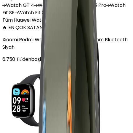
Watch
GT 4
Watch
GT 5
Watch
GT 5 Pro
Watch
Fit SE
Watch
Fit 3
Watch
GT3 Pro
Tüm Huawei Watch'lar
🔥 EN ÇOK SATAN
Xiaomi Redmi Watch 3 Active Plastik 47mm Bluetooth
Siyah
6.750
TL'den
başlayan fiyatlar