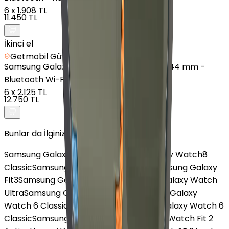
6
x
1.908 TL
11.450 TL
İkinci el
Getmobil Güvencesi
Samsung
Galaxy Watch 7 - Alüminyum - 44 mm -
Bluetooth Wi-Fi - Yeşil
6
x
2.125 TL
12.750 TL
Bunlar da İlginizi Çekebilir
Samsung Galaxy Watch 7
Samsung Galaxy Watch8
Classic
Samsung Galaxy Watch 5 Pro
Samsung Galaxy
Fit3
Samsung Galaxy Watch 4
Samsung Galaxy Watch
Ultra
Samsung Galaxy Watch FE
Samsung Galaxy
Watch 6 Classic Astro Edition
Samsung Galaxy Watch 6
Classic
Samsung Gear S3 Frontier
Huawei Watch Fit 2