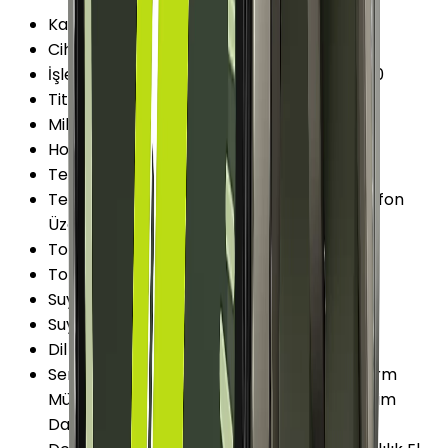
Kamera
:
Yok
Cihaz İşletim Sistemi
:
Android Wear
İşletim Sistemi Versiyonu
:
Android Wear 4.0
Titreşim
:
Var
Mikrofon
:
Var
Hoparlör
:
Var
Telefon Görüşmesi
:
Var
Telefon Görüşmesi Şekli
:
Bluetooth ile Telefon
Üzerinden
Toza Dayanıklılık
:
Var
Toza Dayanıklılık Özellikleri
:
IP6X
Suya Dayanıklılık
:
Var
Suya Dayanıklılık Özellikleri
:
IPX8 5 ATM
Dil Desteği
:
Türkçe
Servis ve Uygulamalar
:
Akıllı Bildirimler Alarm
Müzik Çalar Kontrolü Telefonumu Bul Takvim
Dahili Medya Oynatıcı Hatırlatıcılar Müzik