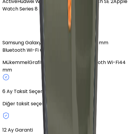
Active
Huawei Watch Fit 4 Pro
Apple Watch SE 2
Apple
Watch Series 8
Samsung Galaxy Watch 6 Alüminyum 44 mm
Bluetooth Wi-Fi Grafit
Mükemmel
Grafit
Alüminyum
Silikon
Bluetooth Wi-Fi
44
mm
6
Ay Taksit Seçeneği
Diğer taksit seçeneklerini keşfedin.
12 Ay Garanti