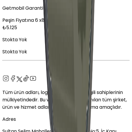
Getmobil Garantisi
Peşin Fiyatına
6
x
854,17
TL
₺
5.125
Stokta Yok
Stokta Yok
Tüm ürün adları, logolar ve markalar ilgili sahiplerinin
mülkiyetindedir. Bu web sitesinde kullanılan tüm şirket,
ürün ve hizmet adları yalnızca tanımlama amaçlıdır.
Adres
Sultan Selim Mahallesi, Lalegül Sokağı No:5, İç Kapı