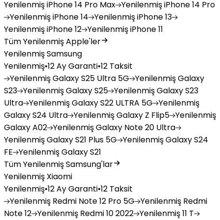
Yenilenmiş
iPhone 14 Pro Max
Yenilenmiş
iPhone 14 Pro
Yenilenmiş
iPhone 14
Yenilenmiş
iPhone 13
Yenilenmiş
iPhone 12
Yenilenmiş
iPhone 11
Tüm Yenilenmiş Apple'ler
Yenilenmiş Samsung
Yenilenmiş
•
12 Ay Garanti
•
12 Taksit
Yenilenmiş
Galaxy S25 Ultra 5G
Yenilenmiş
Galaxy
S23
Yenilenmiş
Galaxy S25
Yenilenmiş
Galaxy S23
Ultra
Yenilenmiş
Galaxy S22 ULTRA 5G
Yenilenmiş
Galaxy S24 Ultra
Yenilenmiş
Galaxy Z Flip5
Yenilenmiş
Galaxy A02
Yenilenmiş
Galaxy Note 20 Ultra
Yenilenmiş
Galaxy S21 Plus 5G
Yenilenmiş
Galaxy S24
FE
Yenilenmiş
Galaxy S21
Tüm Yenilenmiş Samsung'lar
Yenilenmiş Xiaomi
Yenilenmiş
•
12 Ay Garanti
•
12 Taksit
Yenilenmiş
Redmi Note 12 Pro 5G
Yenilenmiş
Redmi
Note 12
Yenilenmiş
Redmi 10 2022
Yenilenmiş
11 T