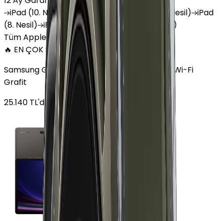
12 Ay Garanti
•
6 Taksit
iPad
(10. Nesil)
iPad
Air (6. Nesil)
iPad
(9. Nesil)
iPad
(8. Nesil)
iPad
Air (5. Nesil)
iPad
Air (2. Nesil)
Tüm Apple Tablet'ler
🔥 EN ÇOK SATAN
Samsung Galaxy Tab S9 Plus 256 GB 12.4 inç Wi-Fi
Grafit
25.140
TL'den
başlayan fiyatlar