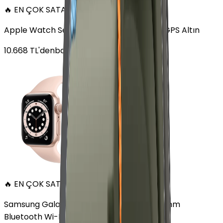
🔥 EN ÇOK SATAN
Apple Watch Series 6 Alüminyum 40mm GPS Altın
10.668
TL'den
başlayan fiyatlar
🔥 EN ÇOK SATAN
Samsung Galaxy Watch 7 Alüminyum 44 mm
Bluetooth Wi-Fi Yeşil