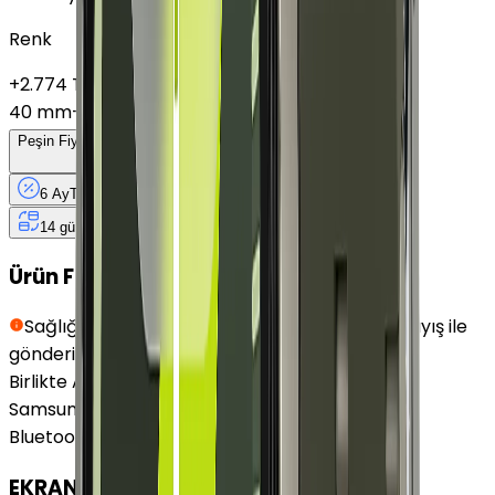
Renk
+
2.774 TL
40 mm
+
3.625 TL
Peşin Fiyatına
6
Taksit
x
854,17 TL
6 Ay
Taksit
12 Ay
Güvence
4 iş
gününde
14 gün
içinde iade
Ürün Fırsatları
Sağlığınız için hijyen kurallarına uygun siyah kayış ile
gönderilmektedir.
Birlikte Al
En Çok Eşleştirilen
Samsung Galaxy Watch 6 Alüminyum 44 mm
Bluetooth Wi-Fi Grafit ile uyumludur.
EKRAN