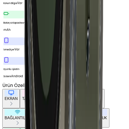
Var
Konum Bilgisi
425
Batarya Kapasitesi
mAh
Var
İvmeölçer
Uyumlu İşletim
Android
Sistemi
Ürün Özellikleri
Tümünü Gör
EKRAN
TASARIM
GENEL ÖZELLİKLER
DONANIM
BAĞLANTILAR
BATARYA
SENSÖRLER
UYUMLULUK