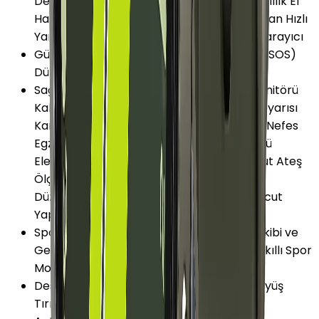
Depolama Bixby Asistan Darbeye Dayanıklılık El
Hareketleri ile Cihaz Kontrolü Google Asistan Hızlı
Yanıt MIL-STD-810H Spotify Strava Web Tarayıcı
Güvenlik ve Koruma
:
Acil Durum Araması (SOS)
Düşme Algılama Konum Bilgisi Paylaşma
Sağlık ve Yaşam
:
Nabız (Kalp Atış Hızı) Monitörü
Kalori Takibi Uyku Monitörü Hareketsizlik Uyarısı
Kandaki Oksijen Seviyesi (SpO2) Monitörü Nefes
Egzersizleri Kan Basıncı (Tansiyon) Ölçümü
Elektriksel Kalp Monitörü (EKG/ECG) Vücut Ateş
Ölçer Biyoelektrik Empedans Analizi (BIA)
Düzensiz Ritim Bildirimi Sağlık Tavsiyesi Vücut
Yapısı Ölçümü
Spor ve Aktivite
:
Mesafe Ölçer Aktivite Takibi ve
Geçmişi Hava Durumu Çoklu Spor Modu Akıllı Spor
Modu
Desteklenen Aktiviteler
:
Koşu Bisiklet Yürüyüş
Tırmanış Yüzme Fitness Golf