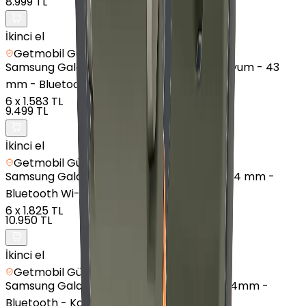
8.999 TL
İkinci el
Getmobil Güvencesi
Samsung
Galaxy Watch 6 Classic - Alüminyum - 43
mm - Bluetooth Wi-Fi - Gümüş
6
x
1.583 TL
9.499 TL
İkinci el
Getmobil Güvencesi
Samsung
Galaxy Watch 4 - Alüminyum - 44 mm -
Bluetooth Wi-Fi - Yeşil
6
x
1.825 TL
10.950 TL
İkinci el
Getmobil Güvencesi
Samsung
Galaxy Watch8 - Alüminyum - 44mm -
Bluetooth - Koyu Gri