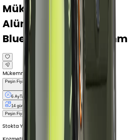
Mükemmel · Grafit ·
Alüminyum · Silikon ·
Bluetooth Wi-Fi · 44 mm
Mükemmel
Peşin Fiyatına
6
Taksit
x
854,17 TL
6 Ay
Taksit
12 Ay
Güvence
4 iş
gününde
14 gün
içinde iade
5.125 TL
Peşin Fiyatına
6
taksit x
854,17 TL
Stokta Yok
Kozmetik Durumu
Nasıl Görünüyor?