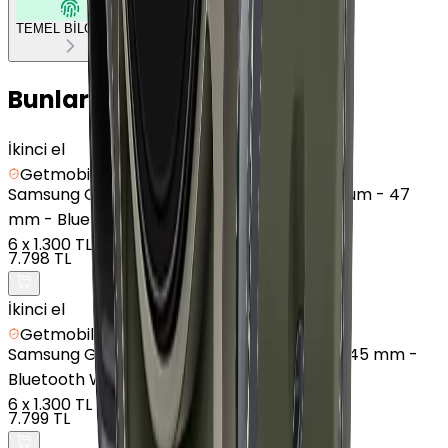
TEMEL BİLGİLER
Bunları da Beğenebilirsin
İkinci el
Getmobil Güvencesi
Samsung
Galaxy Watch 6 Classic - Alüminyum - 47
mm - Bluetooth Wi-Fi - Siyah
6
x
1.300 TL
7.798 TL
İkinci el
Getmobil Güvencesi
Samsung
Galaxy Watch 5 Pro - Titanyum - 45 mm -
Bluetooth Wi-Fi - Gri Titanyum
6
x
1.300 TL
7.799 TL