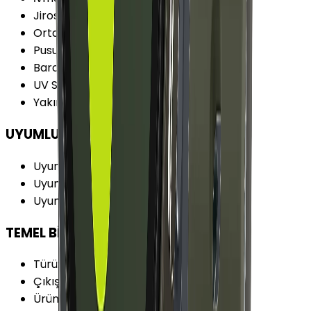
Jiroskop
:
Var
Ortam Işığı Sensörü
:
Var
Pusula
:
Var
Barometre
:
Var
UV Sensörü
:
Yok
Yakınlık Sensörü
:
Yok
UYUMLULUK
Uyumlu İşletim Sistemi
:
Android
Uyumlu İşl. Sis. Versiyonu
:
Android 10+
Uyumlu En Az Bellek Miktarı
:
1.5 GB
TEMEL BİLGİLER
Türü
:
Akıllı Saat
Çıkış Yılı
:
2023
Ürün Ailesi
:
Samsung Galaxy