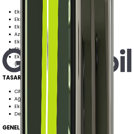
Ekran
:
Var
Ekran Boyutu
:
1.5 inç
Ekran Çözünürlüğü
:
480x480 piksel
Azami Parlaklık
:
2000 nit
Ekran Renk Sayısı
:
16M
Ekran Teknolojisi
:
Super AMOLED
Ekran Özellikleri
:
Dokunmatik Sürekli Açık
(Always-On) Safir Kristal
TASARIM
Cihaz Kalınlığı (Kordonsuz)
:
9.0 mm
Ağırlık
:
33.3 g
Ekran Şekli
:
Daire
Değiştirilebilir Kordon
:
Var
GENEL ÖZELLİKLER