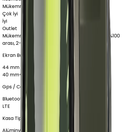
Mükemmel
Çok İyi
İyi
Outlet
Mükemmel
:
Ekranda leke yok, Pil sağlığı %85 - %100
arası, 2-3 hafif çizik
Ekran Boyutu
44 mm
40 mm
+
4.423 TL
Gps / Cellular
Bluetooth Wi-Fi
LTE
Kasa Tipi
Alüminyum