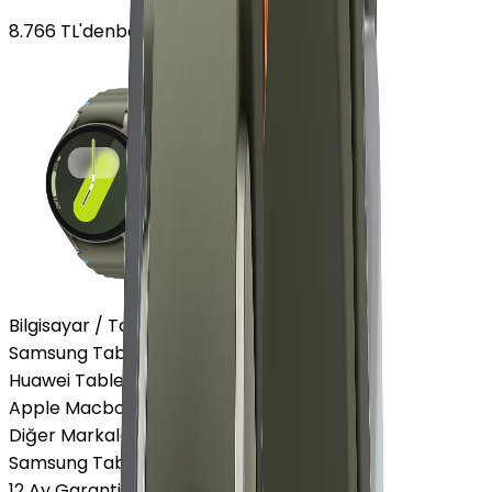
8.766
TL'den
başlayan fiyatlar
Bilgisayar / Tablet
Samsung Tablet
Huawei Tablet
Apple Macbook
Diğer Markalar
Samsung Tablet
12 Ay Garanti
•
6 Taksit