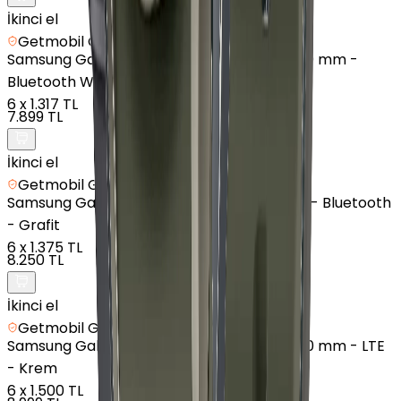
İkinci el
Getmobil Güvencesi
Samsung
Galaxy Watch 7 - Alüminyum - 40 mm -
Bluetooth Wi-Fi - Krem
6
x
1.317 TL
7.899 TL
İkinci el
Getmobil Güvencesi
Samsung
Galaxy Fit3 - Alüminyum - 43mm - Bluetooth
- Grafit
6
x
1.375 TL
8.250 TL
İkinci el
Getmobil Güvencesi
Samsung
Galaxy Watch 7 - Alüminyum - 40 mm - LTE
- Krem
6
x
1.500 TL