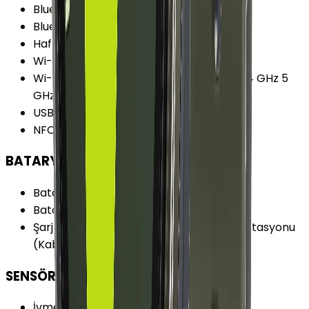
Bluetooth
:
Var
Bluetooth Versiyonu
:
5.3
Hafıza Kartı Desteği
:
Yok
Wi-Fi
:
Var
Wi-Fi Özellikleri
:
Wi-Fi 4 (802.11 b/g/n) 2.4 GHz 5
GHz
USB
:
Yok
NFC
:
Var
BATARYA
Batarya Kapasitesi
:
425 mAh
Batarya Özellikleri
:
Hızlı Şarj
Şarj Biçimi
:
Kablosuz Güç Paylaşımı Şarj İstasyonu
(Kablosuz Şarj)
SENSÖRLER
İvmeölçer
:
Var