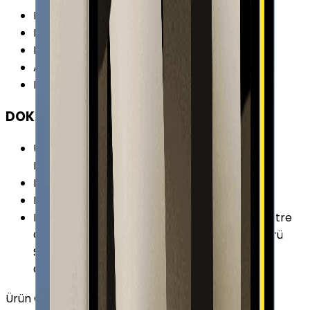
Boy
:
248.6 mm
En
:
179.5 mm
Kalınlık
:
7 mm
Ağırlık
:
477 gr
Renk Seçenekleri
:
Gümüş Mavi Pembe Sarı
DOKÜMAN & DİĞER
Ürün Kodları
:
MPQ03TU/A MPQ13TU/A
MPQ23TU/A MPQ33TU/A
Pil Kapasitesi
:
7606 mAh
Pil Özellikleri
:
Lityum Polimer 28.6 Wh
Diğer Özellikler
:
İvme Ölçer Jiroskop Barometre
Çift Mikrofon Dijital Pusula Ortam Işığı Sensörü
Stereo Hoparlörler Touch ID (Parmak İzi
Okuyucu) USB Tip-C ile Şarj
Ürün Özellikleri
Tümünü Gör