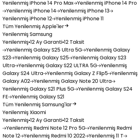
Yenilenmiş
iPhone 14 Pro Max
Yenilenmiş
iPhone 14 Pro
Yenilenmiş
iPhone 14
Yenilenmiş
iPhone 13
Yenilenmiş
iPhone 12
Yenilenmiş
iPhone 11
Tüm Yenilenmiş Apple'ler
Yenilenmiş Samsung
Yenilenmiş
•
12 Ay Garanti
•
12 Taksit
Yenilenmiş
Galaxy S25 Ultra 5G
Yenilenmiş
Galaxy
S23
Yenilenmiş
Galaxy S25
Yenilenmiş
Galaxy S23
Ultra
Yenilenmiş
Galaxy S22 ULTRA 5G
Yenilenmiş
Galaxy S24 Ultra
Yenilenmiş
Galaxy Z Flip5
Yenilenmiş
Galaxy A02
Yenilenmiş
Galaxy Note 20 Ultra
Yenilenmiş
Galaxy S21 Plus 5G
Yenilenmiş
Galaxy S24
FE
Yenilenmiş
Galaxy S21
Tüm Yenilenmiş Samsung'lar
Yenilenmiş Xiaomi
Yenilenmiş
•
12 Ay Garanti
•
12 Taksit
Yenilenmiş
Redmi Note 12 Pro 5G
Yenilenmiş
Redmi
Note 12
Yenilenmiş
Redmi 10 2022
Yenilenmiş
11 T