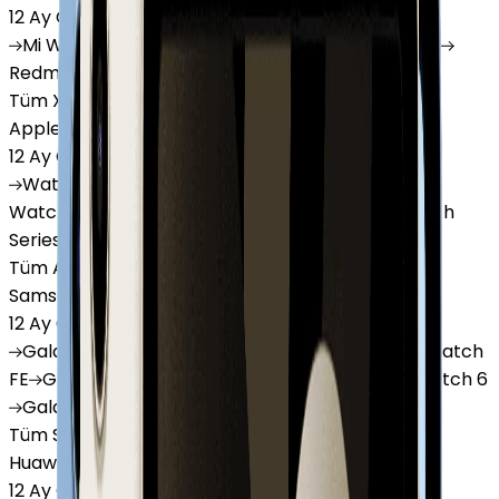
12 Ay Garanti
•
6 Taksit
Mi
Watch
Mi
Watch Lite
Redmi
Watch 3 Active
Redmi
Watch 5 Lite
Redmi
Watch 5 Active
Tüm Xiaomi Akıllı Saat'lar
Apple Watch
12 Ay Garanti
•
6 Taksit
Watch
Ultra
Watch
Series 10
Watch
Series 9
Watch
Series 8
Watch
Series 7
Watch
SE
Watch
Series 6
Watch
Series 5
Tüm Apple Watch'lar
Samsung Watch
12 Ay Garanti
•
6 Taksit
Galaxy
Watch 7
Galaxy
Watch Ultra
Galaxy
Watch
FE
Galaxy
Watch 4
Galaxy
Watch 5
Galaxy
Watch 6
Galaxy
Watch8
Tüm Samsung Watch'lar
Huawei Watch
12 Ay Garanti
•
6 Taksit