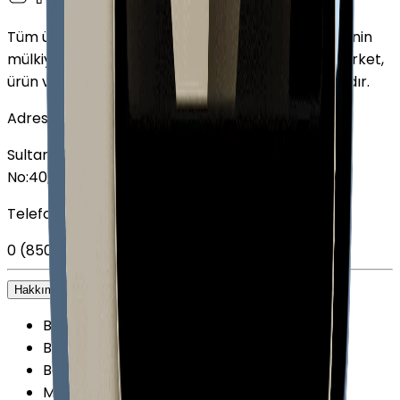
Tüm ürün adları, logolar ve markalar ilgili sahiplerinin
mülkiyetindedir. Bu web sitesinde kullanılan tüm şirket,
ürün ve hizmet adları yalnızca tanımlama amaçlıdır.
Adres
Sultan Selim Mahallesi, Lalegül Sokağı No:5, İç Kapı
No:40, 34415 Kağıthane/İstanbul
Telefon
0 (850) 303 79 79
Hakkımızda
+
Biz kimiz?
Blog
Belgelerimiz
Mağazalarımız