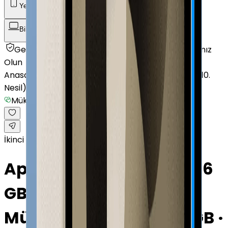
Yenilenmiş Telefon
Akıllı Saat ve Bileklik
Bilgisayar / Tablet
Aksesuar
Getmobil Güvencesi
Mağazalarımız
Satıcımız
Olun
Anasayfa
/
Bilgisayar / Tablet
/
Apple Tablet
/
iPad (10.
Nesil)
/
Mükemmel
İkinci el
Apple iPad (10. Nesil) 256
GB 10.9" Cellular Sarı
Mükemmel · Sarı · 256 GB ·