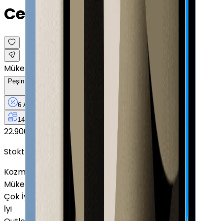
Cellular · 10.9"
Mükemmel
Peşin Fiyatına
6
Taksit
x
3.000 TL
6 Ay
Taksit
12 Ay
Güvence
4 iş
gününde
14 gün
içinde iade
22.900 TL
18.000 TL
Peşin Fiyatına
6
taksit x
3.000 TL
Stokta Yok
Kozmetik Durumu
Nasıl Görünüyor?
Mükemmel
Çok İyi
İyi