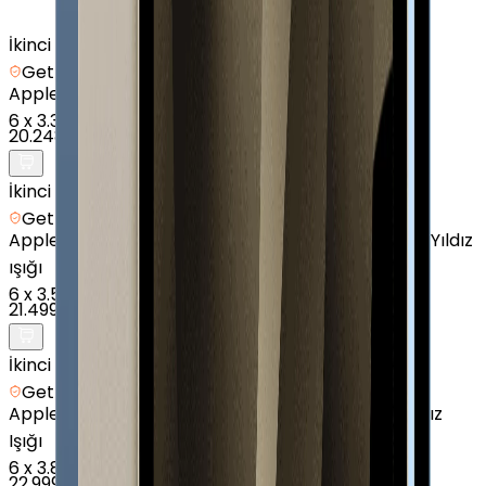
İkinci el
Getmobil Güvencesi
Apple
iPad 11" (A16) - 128 GB - 11 inç - GPS - Mavi
6
x
3.375 TL
20.248 TL
İkinci el
Getmobil Güvencesi
Apple
iPad mini (6. Nesil) - 64 GB - 8.3 İnç - GPS - Yıldız
ışığı
6
x
3.583 TL
21.499 TL
İkinci el
Getmobil Güvencesi
Apple
iPad Air (5. Nesil) - 64 GB - 10.9" - GPS - Yıldız
Işığı
6
x
3.833 TL
22.999 TL