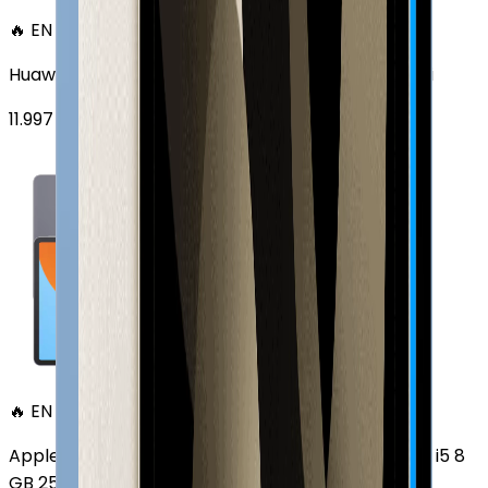
🔥 EN ÇOK SATAN
Huawei MatePad 11.5 128 GB 11.5 inç Wi-Fi Uzay Grisi
11.997
TL'den
başlayan fiyatlar
🔥 EN ÇOK SATAN
Apple MacBook Air 13" (13-inch, 2020) 1.1 GHz Core i5 8
GB 256 GB Altın