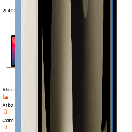
21.400
TL'den
başlayan fiyatlar
Aksesuar
Arka Koruma Kılıf
Cam Ekran Koruyucu