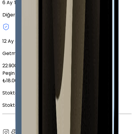
6
Ay Taksit Seçeneği
Diğer taksit seçeneklerini keşfedin.
12 Ay Garanti
Getmobil Garantisi
22.900
₺
Peşin Fiyatına
6
x
3.000,00
TL
₺
18.000
Stokta Yok
Stokta Yok