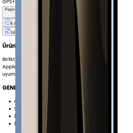
GPS
+
990 TL
Peşin Fiyatına
6
Taksit
x
3.000 TL
6 Ay
Taksit
12 Ay
Güvence
4 iş
gününde
14 gün
içinde iade
Ürün Fırsatları
Birlikte Al
En Çok Eşleştirilen
Apple iPad (10. Nesil) 256 GB 10.9" Cellular Sarı ile
uyumludur.
GENEL ÖZELLİKLER
Cihaz Tipi
:
Tablet
Seri
:
iPad (10.Nesil)
İşletim Sistemi
:
iPadOS
İşletim Sistemi Versiyonu
:
iPadOS 16