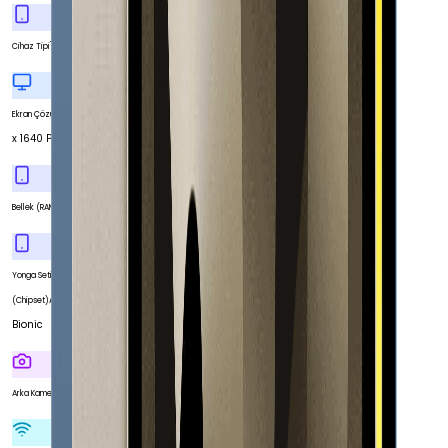
Tablet
Cihaz Tipi
2360
Ekran Çözünürlüğü
x 1640 Piksel
4 GB
Bellek (RAM)
Yonga Seti
Apple A14
(Chipset)
Bionic
Var
Arka Kamera