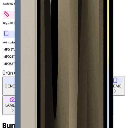
Var
Kablosuz (Wi-Fi)
248.6 mm
Boy
MPQ03TU/A
Ürün Kodları
MPQ13TU/A
MPQ23TU/A
MPQ33TU/A
Ürün Özellikleri
Tümünü Gör
GENEL ÖZELLİKLER
EKRAN
BELLEK & DEPOLAMA
İŞLEMCİ
KAMERA
BAĞLANTILAR
TASARIM
DOKÜMAN & DİĞER
Bunları da Beğenebilirsin