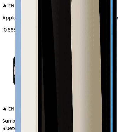
🔥 EN ÇOK SATAN
Apple Watch Series 6 Alüminyum 40mm GPS Altın
10.668
TL'den
başlayan fiyatlar
🔥 EN ÇOK SATAN
Samsung Galaxy Watch 7 Alüminyum 44 mm
Bluetooth Wi-Fi Yeşil