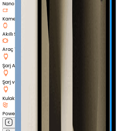
Nano Ekran Koruyucu
Kamera Cam Koruyucu
Akıllı Saat Aksesuarları
Araç Tutucu
Şarj Aleti
Şarj ve Data Kablosu
Kulak İçi Kulaklık
Powerbank