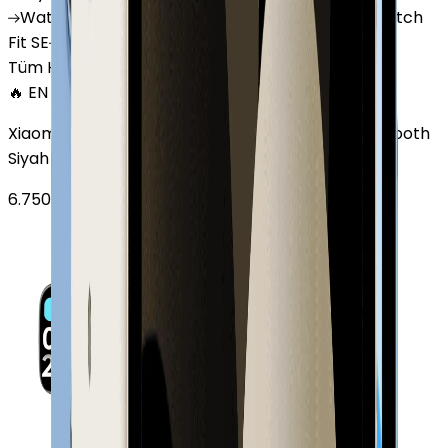
Watch
GT 4
Watch
GT 5
Watch
GT 5 Pro
Watch
Fit SE
Watch
Fit 3
Watch
GT3 Pro
Tüm Huawei Watch'lar
🔥 EN ÇOK SATAN
Xiaomi Redmi Watch 3 Active Plastik 47mm Bluetooth
Siyah
6.750
TL'den
başlayan fiyatlar