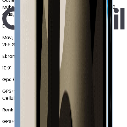
Outlet
Mükemmel
:
Ekranda leke yok, Pil sağlığı %85 - %100
arası, 2-3 hafif çizik
Depolama
Mavi, GPS
64 GB
+
4.997 TL
256 GB
Ekran Boyutu
10.9"
Gps / Cellular
GPS
+
990 TL
Cellular
Renk
GPS
+
990 TL