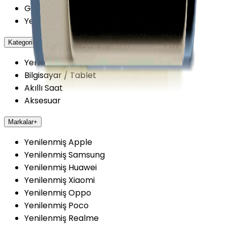
Getmobil Güvenilir Mi?
Yenilenmiş Cihazlarda Güvence
Kategoriler
+
Yenilenmiş Cep Telefonu
Bilgisayar / Tablet
Akıllı Saat
Aksesuar
Markalar
+
Yenilenmiş Apple
Yenilenmiş Samsung
Yenilenmiş Huawei
Yenilenmiş Xiaomi
Yenilenmiş Oppo
Yenilenmiş Poco
Yenilenmiş Realme