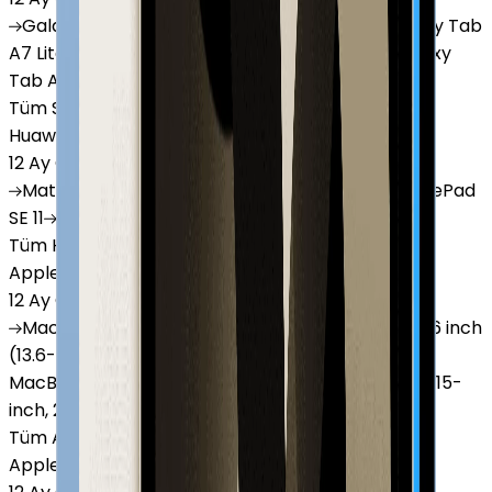
Galaxy
Tab S9 Plus
Galaxy
Tab S10 Ultra
Galaxy
Tab
A7 Lite
Galaxy
Tab A9
Galaxy
Tab A9 Plus
Galaxy
Tab A11
Tüm Samsung Tablet'ler
Huawei Tablet
12 Ay Garanti
•
6 Taksit
MatePad
Air
MatePad
11.5
MatePad
11.5"S
MatePad
SE 11
MatePad
12 X
Tüm Huawei Tablet'ler
Apple Macbook
12 Ay Garanti
•
12 Taksit
MacBook
Air 13" (13-inch, 2020)
MacBook
Air 13.6 inch
(13.6-inch, 2022)
MacBook
Air 13" (13-inch, 2019)
MacBook
Pro 16" (16-inch, 2019)
MacBook
Air 15" (15-
inch, 2024)
MacBook
Air 13"
Tüm Apple Macbook'lar
Apple Tablet