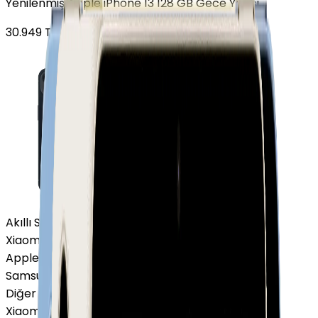
Yenilenmiş Apple iPhone 13 128 GB Gece Yarısı
30.949
TL'den
başlayan fiyatlar
Akıllı Saat ve Bileklik
Xiaomi Akıllı Saat
Apple Watch
Samsung Watch
Diğer Markalar
Xiaomi Akıllı Saat