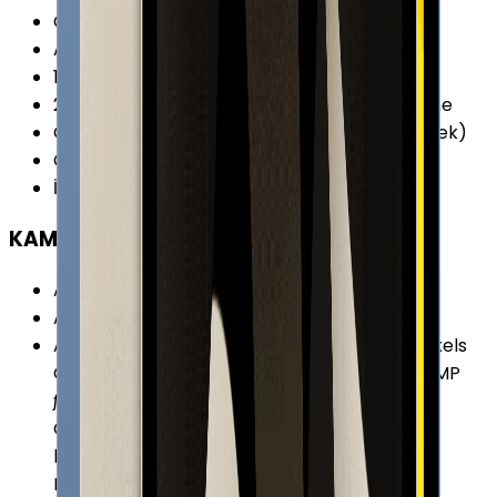
CPU Çekirdeği
:
6 Çekirdek
Ana İşlemci (CPU)
:
2x 3.0 GHz Firestorm
1. Yardımcı İşlemci
:
4x 1.8 GHz Icestorm
2. Yardımcı İşlemci
:
16 Çekirdekli Neural Engine
Grafik İşlemcisi (GPU)
:
Apple GPU (4-Çekirdek)
CPU Üretim Teknolojisi
:
5 nm
İşlemci Mimarisi
:
64-bit
KAMERA
Arka Kamera
:
Var
Arka Kamera Çözünürlüğü
:
12.0 MP
Arka Kamera Özellikleri
:
Akıllı HDR 3 Focus Pixels
Özelliğine Sahip Otomatik Netleme Geniş:12 MP
ƒ/1.8 Diyafram Konum Etiketleme Otomatik
Görüntü Stabilizasyonu Panorama (63 MP’ye
kadar) Seri Çekim Modu 4K Video Kaydı 5
Elementli Lens 5 Kata Kadar Dijital Zoom