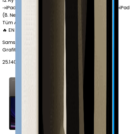
12 Ay Garanti
•
6 Taksit
iPad
(10. Nesil)
iPad
Air (6. Nesil)
iPad
(9. Nesil)
iPad
(8. Nesil)
iPad
Air (5. Nesil)
iPad
Air (2. Nesil)
Tüm Apple Tablet'ler
🔥 EN ÇOK SATAN
Samsung Galaxy Tab S9 Plus 256 GB 12.4 inç Wi-Fi
Grafit
25.140
TL'den
başlayan fiyatlar