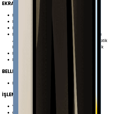
EKRAN
Ekran Çözünürlüğü
:
2360 x 1640 Piksel
Piksel Yoğunluğu
:
264 PPI
Ekran Teknolojisi
:
Retina Ekran (IPS)
Ekran Özellikleri
:
Parmak İzi Tutmaz Kaplama
Apple Pencil (1.Nesil) Desteği Çoklu Dokunmatik
Liquid Retina True Tone Ekran 500 Nit Parlaklık
Ekran / Gövde Oranı
:
%80.49
Ekran Alanı
:
359.2 cm²
BELLEK & DEPOLAMA
Bellek (RAM)
:
4 GB
İŞLEMCİ
Yonga Seti (Chipset)
:
Apple A14 Bionic
CPU Frekansı
:
3.0 GHz