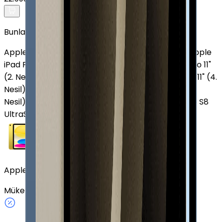
Bunlar da İlginizi Çekebilir
Apple iPad Air (2. Nesil)
Apple iPad mini (5. Nesil)
Apple
iPad Pro M5
Apple iPad mini (6. Nesil)
Apple iPad Pro 11"
(2. Nesil)
Apple iPad Air 13" (7. Nesil)
Apple iPad Pro 11" (4.
Nesil)
Apple iPad Air (3. Nesil)
Apple iPad Pro 13" (7.
Nesil)
Apple iPad Air (5. Nesil)
Samsung Galaxy Tab S8
Ultra
Samsung Galaxy Tab A7 2020
Apple iPad (10. Nesil) 256 GB 10.9" Cellular Sarı
Mükemmel
Sarı
256 GB
Cellular
10.9"