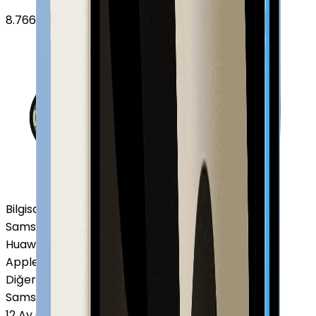
8.766
TL'den
başlayan fiyatlar
Bilgisayar / Tablet
Samsung Tablet
Huawei Tablet
Apple Macbook
Diğer Markalar
Samsung Tablet
12 Ay Garanti
•
6 Taksit