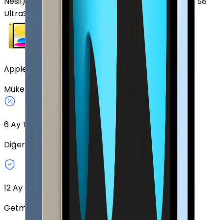
Nesil)
Apple iPad Air (5. Nesil)
Samsung Galaxy Tab S8
Ultra
Samsung Galaxy Tab A7 2020
Apple iPad (10. Nesil) 64 GB 10.9" GPS Sarı
Mükemmel
Sarı
64 GB
GPS
10.9"
6
Ay Taksit Seçeneği
Diğer taksit seçeneklerini keşfedin.
12 Ay Garanti
Getmobil Garantisi