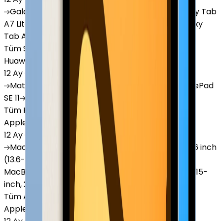
Galaxy
Tab S9 Plus
Galaxy
Tab S10 Ultra
Galaxy
Tab
A7 Lite
Galaxy
Tab A9
Galaxy
Tab A9 Plus
Galaxy
Tab A11
Tüm Samsung Tablet'ler
Huawei Tablet
12 Ay Garanti
•
6 Taksit
MatePad
Air
MatePad
11.5
MatePad
11.5"S
MatePad
SE 11
MatePad
12 X
Tüm Huawei Tablet'ler
Apple Macbook
12 Ay Garanti
•
12 Taksit
MacBook
Air 13" (13-inch, 2020)
MacBook
Air 13.6 inch
(13.6-inch, 2022)
MacBook
Air 13" (13-inch, 2019)
MacBook
Pro 16" (16-inch, 2019)
MacBook
Air 15" (15-
inch, 2024)
MacBook
Air 13"
Tüm Apple Macbook'lar
Apple Tablet