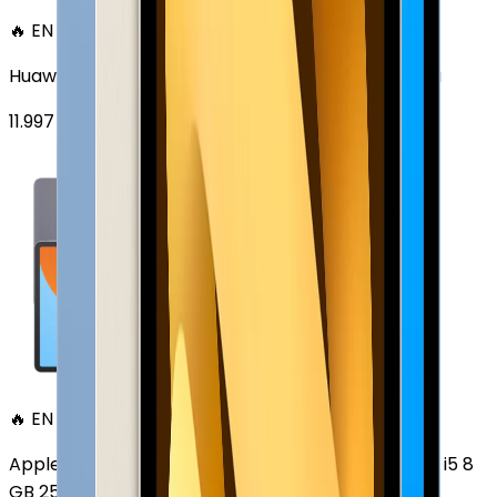
🔥 EN ÇOK SATAN
Huawei MatePad 11.5 128 GB 11.5 inç Wi-Fi Uzay Grisi
11.997
TL'den
başlayan fiyatlar
🔥 EN ÇOK SATAN
Apple MacBook Air 13" (13-inch, 2020) 1.1 GHz Core i5 8
GB 256 GB Altın