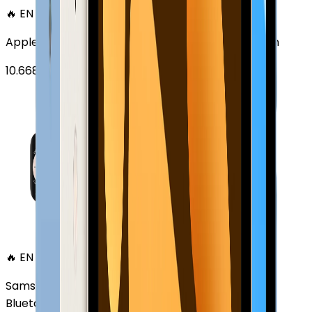
🔥 EN ÇOK SATAN
Apple Watch Series 6 Alüminyum 40mm GPS Altın
10.668
TL'den
başlayan fiyatlar
🔥 EN ÇOK SATAN
Samsung Galaxy Watch 7 Alüminyum 44 mm
Bluetooth Wi-Fi Yeşil