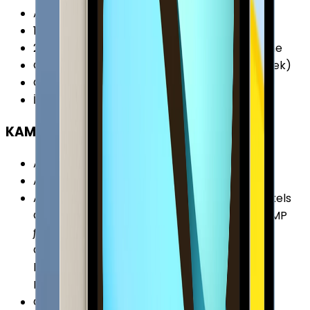
Ana İşlemci (CPU)
:
2x 3.0 GHz Firestorm
1. Yardımcı İşlemci
:
4x 1.8 GHz Icestorm
2. Yardımcı İşlemci
:
16 Çekirdekli Neural Engine
Grafik İşlemcisi (GPU)
:
Apple GPU (4-Çekirdek)
CPU Üretim Teknolojisi
:
5 nm
İşlemci Mimarisi
:
64-bit
KAMERA
Arka Kamera
:
Var
Arka Kamera Çözünürlüğü
:
12.0 MP
Arka Kamera Özellikleri
:
Akıllı HDR 3 Focus Pixels
Özelliğine Sahip Otomatik Netleme Geniş:12 MP
ƒ/1.8 Diyafram Konum Etiketleme Otomatik
Görüntü Stabilizasyonu Panorama (63 MP’ye
kadar) Seri Çekim Modu 4K Video Kaydı 5
Elementli Lens 5 Kata Kadar Dijital Zoom
Ön Kamera
:
Var