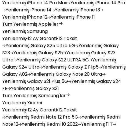
Yenilenmiş
iPhone 14 Pro Max
Yenilenmiş
iPhone 14 Pro
Yenilenmiş
iPhone 14
Yenilenmiş
iPhone 13
Yenilenmiş
iPhone 12
Yenilenmiş
iPhone 11
Tüm Yenilenmiş Apple'ler
Yenilenmiş Samsung
Yenilenmiş
•
12 Ay Garanti
•
12 Taksit
Yenilenmiş
Galaxy S25 Ultra 5G
Yenilenmiş
Galaxy
S23
Yenilenmiş
Galaxy S25
Yenilenmiş
Galaxy S23
Ultra
Yenilenmiş
Galaxy S22 ULTRA 5G
Yenilenmiş
Galaxy S24 Ultra
Yenilenmiş
Galaxy Z Flip5
Yenilenmiş
Galaxy A02
Yenilenmiş
Galaxy Note 20 Ultra
Yenilenmiş
Galaxy S21 Plus 5G
Yenilenmiş
Galaxy S24
FE
Yenilenmiş
Galaxy S21
Tüm Yenilenmiş Samsung'lar
Yenilenmiş Xiaomi
Yenilenmiş
•
12 Ay Garanti
•
12 Taksit
Yenilenmiş
Redmi Note 12 Pro 5G
Yenilenmiş
Redmi
Note 12
Yenilenmiş
Redmi 10 2022
Yenilenmiş
11 T