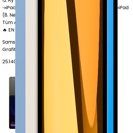
12 Ay Garanti
•
6 Taksit
iPad
(10. Nesil)
iPad
Air (6. Nesil)
iPad
(9. Nesil)
iPad
(8. Nesil)
iPad
Air (5. Nesil)
iPad
Air (2. Nesil)
Tüm Apple Tablet'ler
🔥 EN ÇOK SATAN
Samsung Galaxy Tab S9 Plus 256 GB 12.4 inç Wi-Fi
Grafit
25.140
TL'den
başlayan fiyatlar