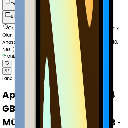
Yenilenmiş Telefon
Akıllı Saat ve Bileklik
Bilgisayar / Tablet
Aksesuar
Getmobil Güvencesi
Mağazalarımız
Satıcımız
Olun
Anasayfa
/
Bilgisayar / Tablet
/
Apple Tablet
/
iPad (10.
Nesil)
/
Mükemmel
İkinci el
Apple iPad (10. Nesil) 64
GB 10.9" GPS Sarı
Mükemmel · Sarı · 64 GB ·