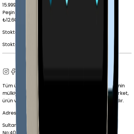
15.999
₺
Peşin Fiyatına
6
x
2.100,00
TL
₺
12.600
Stokta Yok
Stokta Yok
Tüm ürün adları, logolar ve markalar ilgili sahiplerinin
mülkiyetindedir. Bu web sitesinde kullanılan tüm şirket,
ürün ve hizmet adları yalnızca tanımlama amaçlıdır.
Adres
Sultan Selim Mahallesi, Lalegül Sokağı No:5, İç Kapı
No:40, 34415 Kağıthane/İstanbul