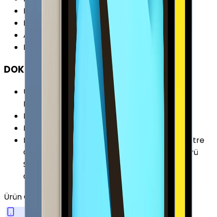
En
:
179.5 mm
Kalınlık
:
7 mm
Ağırlık
:
477 gr
Renk Seçenekleri
:
Gümüş Mavi Pembe Sarı
DOKÜMAN & DİĞER
Ürün Kodları
:
MPQ03TU/A MPQ13TU/A
MPQ23TU/A MPQ33TU/A
Pil Kapasitesi
:
7606 mAh
Pil Özellikleri
:
Lityum Polimer 28.6 Wh
Diğer Özellikler
:
İvme Ölçer Jiroskop Barometre
Çift Mikrofon Dijital Pusula Ortam Işığı Sensörü
Stereo Hoparlörler Touch ID (Parmak İzi
Okuyucu) USB Tip-C ile Şarj
Ürün Özellikleri
Tümünü Gör