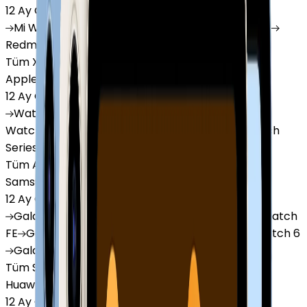
12 Ay Garanti
•
6 Taksit
Mi
Watch
Mi
Watch Lite
Redmi
Watch 3 Active
Redmi
Watch 5 Lite
Redmi
Watch 5 Active
Tüm Xiaomi Akıllı Saat'lar
Apple Watch
12 Ay Garanti
•
6 Taksit
Watch
Ultra
Watch
Series 10
Watch
Series 9
Watch
Series 8
Watch
Series 7
Watch
SE
Watch
Series 6
Watch
Series 5
Tüm Apple Watch'lar
Samsung Watch
12 Ay Garanti
•
6 Taksit
Galaxy
Watch 7
Galaxy
Watch Ultra
Galaxy
Watch
FE
Galaxy
Watch 4
Galaxy
Watch 5
Galaxy
Watch 6
Galaxy
Watch8
Tüm Samsung Watch'lar
Huawei Watch
12 Ay Garanti
•
6 Taksit