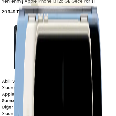
Yenilenmiş Apple iPhone 13 128 GB Gece Yarısı
30.949
TL'den
başlayan fiyatlar
Akıllı Saat ve Bileklik
Xiaomi Akıllı Saat
Apple Watch
Samsung Watch
Diğer Markalar
Xiaomi Akıllı Saat