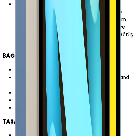
Ön Kamera Özellikleri
:
Akıllı HDR 3 Hızlı Çekim
Video Stabilizasyonu Lens Düzeltme Otomatik
Görüntü Stabilizasyonu Retina Flash Seri Çekim
Modu Sinematik video stabilizasyonu (1080p ve
720p) 12MP ƒ/2.4 Ultra Geniş Açı 122 Derece Görüş
Alanı 1080p HD Video Kaydı
BAĞLANTILAR
Kablosuz (Wi-Fi)
:
Var
Kablosuz Özellikleri
:
Wi-Fi 6 (802.11ax) Dual-Band
(5GHz) MIMO özellikli HT80
Bluetooth
:
Var
Bluetooth Versiyonu
:
5.2
Diğer Bağlantılar
:
iBeacon (Mikro Lokasyon)
TASARIM
Boy
:
248.6 mm