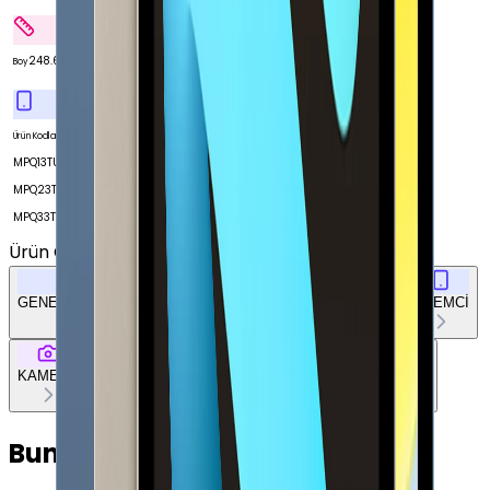
248.6 mm
Boy
MPQ03TU/A
Ürün Kodları
MPQ13TU/A
MPQ23TU/A
MPQ33TU/A
Ürün Özellikleri
Tümünü Gör
GENEL ÖZELLİKLER
EKRAN
BELLEK & DEPOLAMA
İŞLEMCİ
KAMERA
BAĞLANTILAR
TASARIM
DOKÜMAN & DİĞER
Bunları da Beğenebilirsin