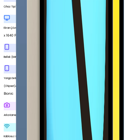
Tablet
Cihaz Tipi
2360
Ekran Çözünürlüğü
x 1640 Piksel
4 GB
Bellek (RAM)
Yonga Seti
Apple A14
(Chipset)
Bionic
Var
Arka Kamera
Var
Kablosuz (Wi-Fi)