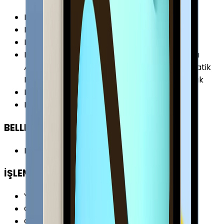
Ekran Çözünürlüğü
:
2360 x 1640 Piksel
Piksel Yoğunluğu
:
264 PPI
Ekran Teknolojisi
:
Retina Ekran (IPS)
Ekran Özellikleri
:
Parmak İzi Tutmaz Kaplama
Apple Pencil (1.Nesil) Desteği Çoklu Dokunmatik
Liquid Retina True Tone Ekran 500 Nit Parlaklık
Ekran / Gövde Oranı
:
%80.49
Ekran Alanı
:
359.2 cm²
BELLEK & DEPOLAMA
Bellek (RAM)
:
4 GB
İŞLEMCİ
Yonga Seti (Chipset)
:
Apple A14 Bionic
CPU Frekansı
:
3.0 GHz
CPU Çekirdeği
:
6 Çekirdek