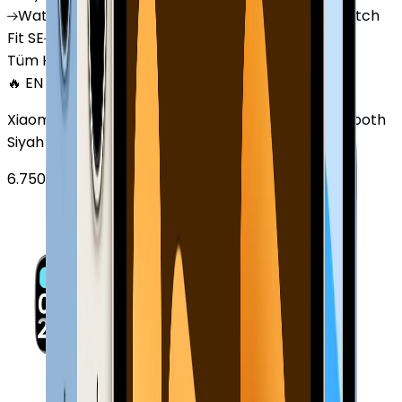
Watch
GT 4
Watch
GT 5
Watch
GT 5 Pro
Watch
Fit SE
Watch
Fit 3
Watch
GT3 Pro
Tüm Huawei Watch'lar
🔥 EN ÇOK SATAN
Xiaomi Redmi Watch 3 Active Plastik 47mm Bluetooth
Siyah
6.750
TL'den
başlayan fiyatlar