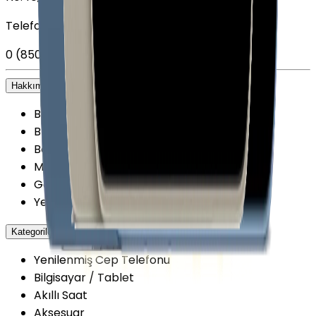
Telefon
0 (850) 303 79 79
Hakkımızda
+
Biz kimiz?
Blog
Belgelerimiz
Mağazalarımız
Getmobil Güvenilir Mi?
Yenilenmiş Cihazlarda Güvence
Kategoriler
+
Yenilenmiş Cep Telefonu
Bilgisayar / Tablet
Akıllı Saat
Aksesuar