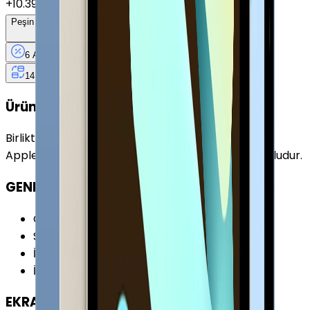
+
10.397 TL
Peşin Fiyatına
6
Taksit
x
2.100 TL
6 Ay
Taksit
12 Ay
Güvence
4 iş
gününde
14 gün
içinde iade
Ürün Fırsatları
Birlikte Al
En Çok Eşleştirilen
Apple iPad (10. Nesil) 64 GB 10.9" GPS Sarı ile uyumludur.
GENEL ÖZELLİKLER
Cihaz Tipi
:
Tablet
Seri
:
iPad (10.Nesil)
İşletim Sistemi
:
iPadOS
İşletim Sistemi Versiyonu
:
iPadOS 16
EKRAN