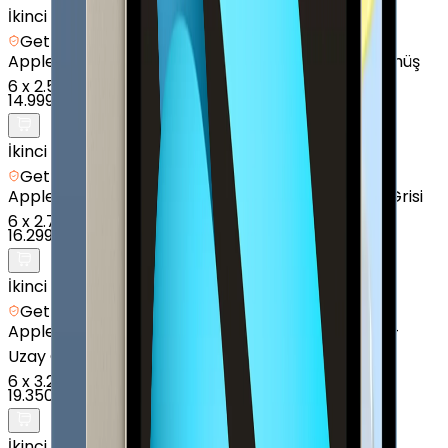
İkinci el
Getmobil Güvencesi
Apple
iPad (9. Nesil) - 64 GB - 10.2 İnç - GPS - Gümüş
6
x
2.500 TL
14.999 TL
İkinci el
Getmobil Güvencesi
Apple
iPad (8. Nesil) - 128 GB - 10.2" - GPS - Uzay Grisi
6
x
2.717 TL
16.299 TL
İkinci el
Getmobil Güvencesi
Apple
iPad Air (3. Nesil) - 256 GB - 10.9" - Cellular -
Uzay Grisi
6
x
3.225 TL
19.350 TL
İkinci el