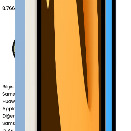
8.766
TL'den
başlayan fiyatlar
Bilgisayar / Tablet
Samsung Tablet
Huawei Tablet
Apple Macbook
Diğer Markalar
Samsung Tablet
12 Ay Garanti
•
6 Taksit