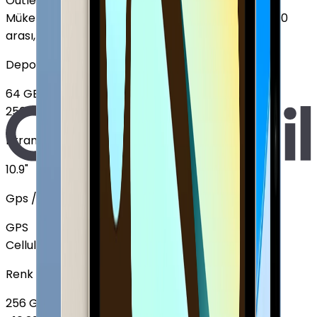
Outlet
Mükemmel
:
Ekranda leke yok, Pil sağlığı %85 - %100
arası, 2-3 hafif çizik
Depolama
64 GB
256 GB
+
6.390 TL
Ekran Boyutu
10.9"
Gps / Cellular
GPS
Cellular
Renk
256 GB
+
6.390 TL