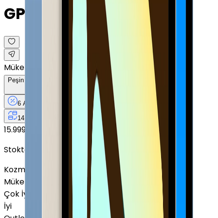
GPS · 10.9"
Mükemmel
Peşin Fiyatına
6
Taksit
x
2.100 TL
6 Ay
Taksit
12 Ay
Güvence
4 iş
gününde
14 gün
içinde iade
15.999 TL
12.600 TL
Peşin Fiyatına
6
taksit x
2.100 TL
Stokta Yok
Kozmetik Durumu
Nasıl Görünüyor?
Mükemmel
Çok İyi
İyi