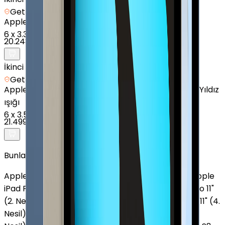
Getmobil Güvencesi
Apple
iPad 11" (A16) - 128 GB - 11 inç - GPS - Mavi
6
x
3.375 TL
20.248 TL
İkinci el
Getmobil Güvencesi
Apple
iPad mini (6. Nesil) - 64 GB - 8.3 İnç - GPS - Yıldız
ışığı
6
x
3.583 TL
21.499 TL
Bunlar da İlginizi Çekebilir
Apple iPad Air (2. Nesil)
Apple iPad mini (5. Nesil)
Apple
iPad Pro M5
Apple iPad mini (6. Nesil)
Apple iPad Pro 11"
(2. Nesil)
Apple iPad Air 13" (7. Nesil)
Apple iPad Pro 11" (4.
Nesil)
Apple iPad Air (3. Nesil)
Apple iPad Pro 13" (7.