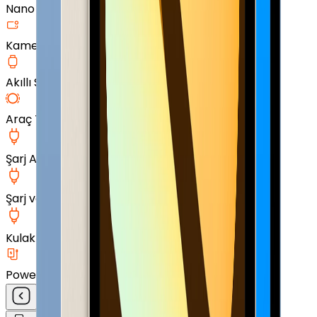
Nano Ekran Koruyucu
Kamera Cam Koruyucu
Akıllı Saat Aksesuarları
Araç Tutucu
Şarj Aleti
Şarj ve Data Kablosu
Kulak İçi Kulaklık
Powerbank