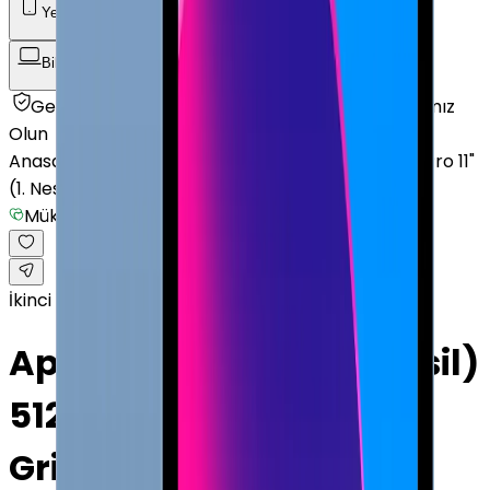
Yenilenmiş Telefon
Akıllı Saat ve Bileklik
Bilgisayar / Tablet
Aksesuar
Getmobil Güvencesi
Mağazalarımız
Satıcımız
Olun
Anasayfa
/
Bilgisayar / Tablet
/
Apple Tablet
/
iPad Pro 11"
(1. Nesil)
/
Mükemmel
İkinci el
Apple iPad Pro 11" (1. Nesil)
512 GB 11" Cellular Uzay
Grisi Mükemmel · Uzay