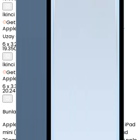
İkinci el
Getmobil Güvencesi
Apple
iPad Air (3. Nesil) - 256 GB - 10.9" - Cellular -
Uzay Grisi
6
x
3.225 TL
19.350 TL
İkinci el
Getmobil Güvencesi
Apple
iPad 11" (A16) - 128 GB - 11 inç - GPS - Mavi
6
x
3.375 TL
20.248 TL
Bunlar da İlginizi Çekebilir
Apple iPad Air (2. Nesil)
Apple iPad (10. Nesil)
Apple iPad
mini (5. Nesil)
Huawei MatePad 11.5
Xiaomi Redmi Pad