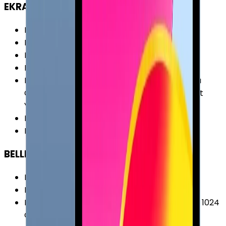
EKRAN
Ekran Boyutu
:
11.0 İnç
Ekran Çözünürlüğü
:
2388 x 1668 Piksel
Piksel Yoğunluğu
:
264 PPI
Ekran Teknolojisi
:
IPS (LCD)
Ekran Özellikleri
:
Parmak İzi Tutmaz Kaplama
Çoklu Dokunmatik ProMotion Yansımasız Mat
Yüzey
Ekran / Gövde Oranı
:
%82.78
Ekran Alanı
:
366.47 cm²
BELLEK & DEPOLAMA
Bellek (RAM)
:
4 GB
Hafıza Kartı Desteği
:
Yok
Depolama Seçenekleri
:
64 GB 256 GB 512 GB 1024
GB