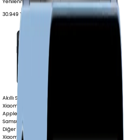
Yenilenmiş Apple iPhone 13 128 GB Gece Yarısı
30.949
TL'den
başlayan fiyatlar
Akıllı Saat ve Bileklik
Xiaomi Akıllı Saat
Apple Watch
Samsung Watch
Diğer Markalar
Xiaomi Akıllı Saat