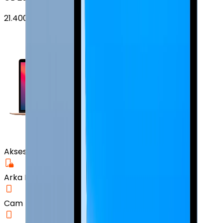
21.400
TL'den
başlayan fiyatlar
Aksesuar
Arka Koruma Kılıf
Cam Ekran Koruyucu