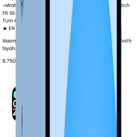
Watch
GT 4
Watch
GT 5
Watch
GT 5 Pro
Watch
Fit SE
Watch
Fit 3
Watch
GT3 Pro
Tüm Huawei Watch'lar
🔥 EN ÇOK SATAN
Xiaomi Redmi Watch 3 Active Plastik 47mm Bluetooth
Siyah
6.750
TL'den
başlayan fiyatlar