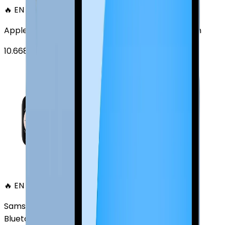
🔥 EN ÇOK SATAN
Apple Watch Series 6 Alüminyum 40mm GPS Altın
10.668
TL'den
başlayan fiyatlar
🔥 EN ÇOK SATAN
Samsung Galaxy Watch 7 Alüminyum 40 mm
Bluetooth Wi-Fi Yeşil