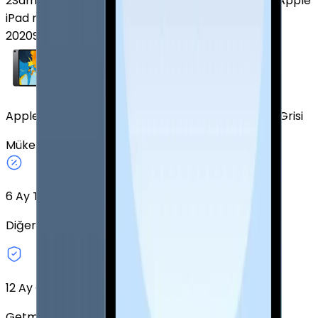
2
Samsung Galaxy Tab S8 Ultra
Apple iPad Pro M5
Apple
iPad mini (6. Nesil)
Samsung Galaxy Tab A7
2020
Samsung Galaxy Tab S10 FE Plus
Apple iPad Pro 11" (1. Nesil) 512 GB 11" Cellular Uzay Grisi
Mükemmel
Uzay Grisi
512 GB
Cellular
11"
6
Ay Taksit Seçeneği
Diğer taksit seçeneklerini keşfedin.
12 Ay Garanti
Getmobil Garantisi