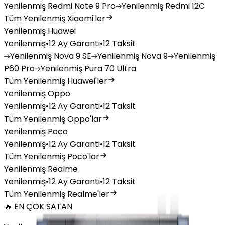
Yenilenmiş
Redmi Note 9 Pro
Yenilenmiş
Redmi 12C
Tüm Yenilenmiş Xiaomi'ler
Yenilenmiş Huawei
Yenilenmiş
•
12 Ay Garanti
•
12 Taksit
Yenilenmiş
Nova 9 SE
Yenilenmiş
Nova 9
Yenilenmiş
P60 Pro
Yenilenmiş
Pura 70 Ultra
Tüm Yenilenmiş Huawei'ler
Yenilenmiş Oppo
Yenilenmiş
•
12 Ay Garanti
•
12 Taksit
Tüm Yenilenmiş Oppo'lar
Yenilenmiş Poco
Yenilenmiş
•
12 Ay Garanti
•
12 Taksit
Tüm Yenilenmiş Poco'lar
Yenilenmiş Realme
Yenilenmiş
•
12 Ay Garanti
•
12 Taksit
Tüm Yenilenmiş Realme'ler
🔥 EN ÇOK SATAN