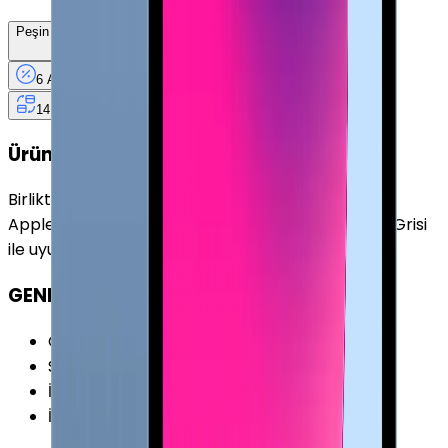
Peşin Fiyatına
6
Taksit
x
1.860 TL
6 Ay
Taksit
12 Ay
Güvence
4 iş
gününde
14 gün
içinde iade
Ürün Fırsatları
Birlikte Al
En Çok Eşleştirilen
Apple iPad Pro 11" (1. Nesil) 512 GB 11" Cellular Uzay Grisi
ile uyumludur.
GENEL ÖZELLİKLER
Cihaz Tipi
:
Tablet
Seri
:
iPad Pro 11 inç (1. Nesil)
İşletim Sistemi
:
iOS
İşletim Sistemi Versiyonu
:
iOS 12