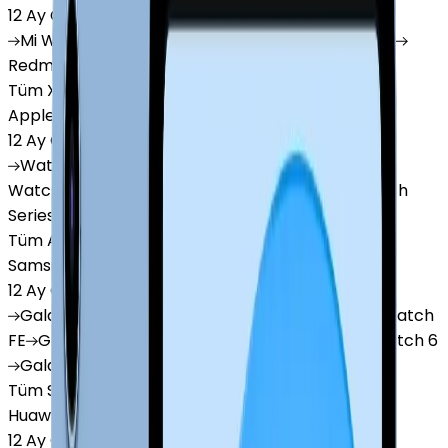
12 Ay Garanti
•
6 Taksit
Mi
Watch
Mi
Watch Lite
Redmi
Watch 3 Active
Redmi
Watch 5 Lite
Redmi
Watch 5 Active
Tüm Xiaomi Akıllı Saat'lar
Apple Watch
12 Ay Garanti
•
6 Taksit
Watch
Ultra
Watch
Series 10
Watch
Series 9
Watch
Series 8
Watch
Series 7
Watch
SE
Watch
Series 6
Watch
Series 5
Tüm Apple Watch'lar
Samsung Watch
12 Ay Garanti
•
6 Taksit
Galaxy
Watch 7
Galaxy
Watch Ultra
Galaxy
Watch
FE
Galaxy
Watch 4
Galaxy
Watch 5
Galaxy
Watch 6
Galaxy
Watch8
Tüm Samsung Watch'lar
Huawei Watch
12 Ay Garanti
•
6 Taksit