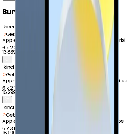
Bunları da Beğenebilirsin
İkinci el
Getmobil Güvencesi
Apple
iPad (9. Nesil) - 64 GB - 10.2" - GPS - Uzay Grisi
6
x
2.307 TL
13.839 TL
İkinci el
Getmobil Güvencesi
Apple
iPad (8. Nesil) - 128 GB - 10.2" - GPS - Uzay Grisi
6
x
2.717 TL
16.299 TL
İkinci el
Getmobil Güvencesi
Apple
iPad (10. Nesil) - 256 GB - 10.9" - GPS - Pembe
6
x
3.165 TL
18.990 TL