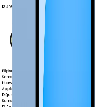
13.498
TL'den
başlayan fiyatlar
Bilgisayar / Tablet
Samsung Tablet
Huawei Tablet
Apple Macbook
Diğer Markalar
Samsung Tablet
12 Ay Garanti
•
6 Taksit