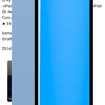
12 Ay Garanti
•
6 Taksit
iPad
(10. Nesil)
iPad
Air (6. Nesil)
iPad
(9. Nesil)
iPad
(8. Nesil)
iPad
Air (5. Nesil)
iPad
Air (2. Nesil)
Tüm Apple Tablet'ler
🔥 EN ÇOK SATAN
Samsung Galaxy Tab S9 Plus 256 GB 12.4 inç Wi-Fi
Grafit
25.140
TL'den
başlayan fiyatlar