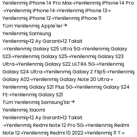
Yenilenmiş
iPhone 14 Pro Max
Yenilenmiş
iPhone 14 Pro
Yenilenmiş
iPhone 14
Yenilenmiş
iPhone 13
Yenilenmiş
iPhone 12
Yenilenmiş
iPhone 11
Tüm Yenilenmiş Apple'ler
Yenilenmiş Samsung
Yenilenmiş
•
12 Ay Garanti
•
12 Taksit
Yenilenmiş
Galaxy S25 Ultra 5G
Yenilenmiş
Galaxy
S23
Yenilenmiş
Galaxy S25
Yenilenmiş
Galaxy S23
Ultra
Yenilenmiş
Galaxy S22 ULTRA 5G
Yenilenmiş
Galaxy S24 Ultra
Yenilenmiş
Galaxy Z Flip5
Yenilenmiş
Galaxy A02
Yenilenmiş
Galaxy Note 20 Ultra
Yenilenmiş
Galaxy S21 Plus 5G
Yenilenmiş
Galaxy S24
FE
Yenilenmiş
Galaxy S21
Tüm Yenilenmiş Samsung'lar
Yenilenmiş Xiaomi
Yenilenmiş
•
12 Ay Garanti
•
12 Taksit
Yenilenmiş
Redmi Note 12 Pro 5G
Yenilenmiş
Redmi
Note 12
Yenilenmiş
Redmi 10 2022
Yenilenmiş
11 T