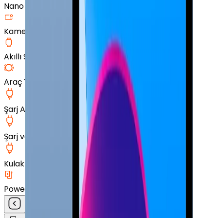
Nano Ekran Koruyucu
Kamera Cam Koruyucu
Akıllı Saat Aksesuarları
Araç Tutucu
Şarj Aleti
Şarj ve Data Kablosu
Kulak İçi Kulaklık
Powerbank