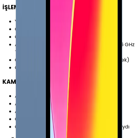
İŞLEMCİ
Yonga Seti (Chipset)
:
Apple A12X Bionic
CPU Frekansı
:
2.50 GHz
CPU Çekirdeği
:
8 Çekirdek
Ana İşlemci (CPU)
:
(4x 2.5 GHz Vortex + 4x 1.6 GHz
Tempest)
Grafik İşlemcisi (GPU)
:
Apple GPU (7-Çekirdek)
CPU Üretim Teknolojisi
:
7 nm
KAMERA
Arka Kamera
:
Var
Arka Kamera Çözünürlüğü
:
12.0 MP
Arka Kamera Özellikleri
:
2160p
Ön Kamera
:
Var
Ön Kamera Özellikleri
:
7.0 MP 1080p Video Kaydı