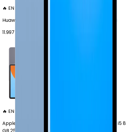
🔥 EN ÇOK SATAN
Huawei MatePad 11.5 128 GB 11.5 inç Wi-Fi Uzay Grisi
11.997
TL'den
başlayan fiyatlar
🔥 EN ÇOK SATAN
Apple MacBook Air 13" (13-inch, 2020) 1.1 GHz Core i5 8
GB 256 GB Altın