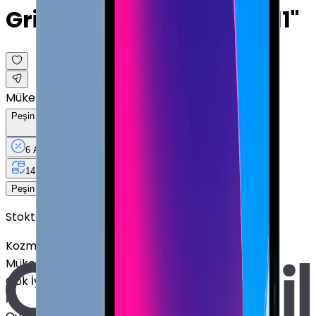
Grisi · 512 GB · Cellular · 11"
Mükemmel
Peşin Fiyatına
6
Taksit
x
1.860 TL
6 Ay
Taksit
12 Ay
Güvence
4 iş
gününde
14 gün
içinde iade
11.160 TL
Peşin Fiyatına
6
taksit x
1.860 TL
Stokta Yok
Kozmetik Durumu
Nasıl Görünüyor?
Mükemmel
Çok İyi
İyi