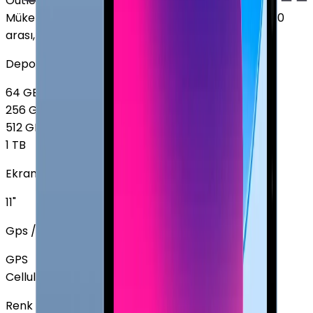
Outlet
Mükemmel
:
Ekranda leke yok, Pil sağlığı %85 - %100
arası, 2-3 hafif çizik
Depolama
64 GB
256 GB
512 GB
1 TB
Ekran Boyutu
11"
Gps / Cellular
GPS
Cellular
Renk