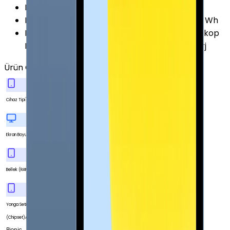
Pil Kapasitesi
:
9720 mAh
Pil Özellikleri
:
Lityum Polimer Yerleşik Pil 29.37 Wh
Diğer Özellikler
:
İvme Ölçer Işık Sensörü Jiroskop
Barometre Face ID Sensörü USB Tip-C ile Şarj
Ürün Özellikleri
Tümünü Gör
Tablet
Cihaz Tipi
11.0 İnç
Ekran Boyutu
4 GB
Bellek (RAM)
Yonga Seti
Apple A12X
(Chipset)
Bionic