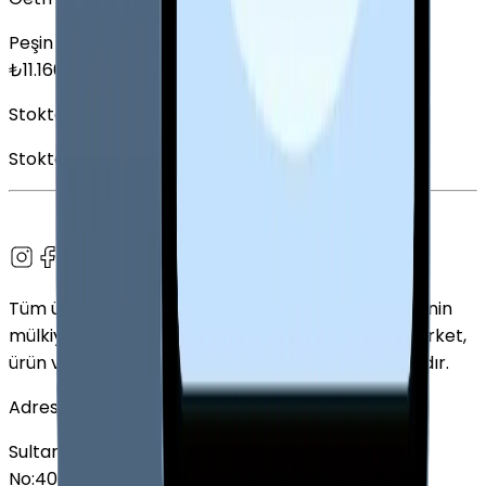
Peşin Fiyatına
6
x
1.860,00
TL
₺
11.160
Stokta Yok
Stokta Yok
Tüm ürün adları, logolar ve markalar ilgili sahiplerinin
mülkiyetindedir. Bu web sitesinde kullanılan tüm şirket,
ürün ve hizmet adları yalnızca tanımlama amaçlıdır.
Adres
Sultan Selim Mahallesi, Lalegül Sokağı No:5, İç Kapı
No:40, 34415 Kağıthane/İstanbul