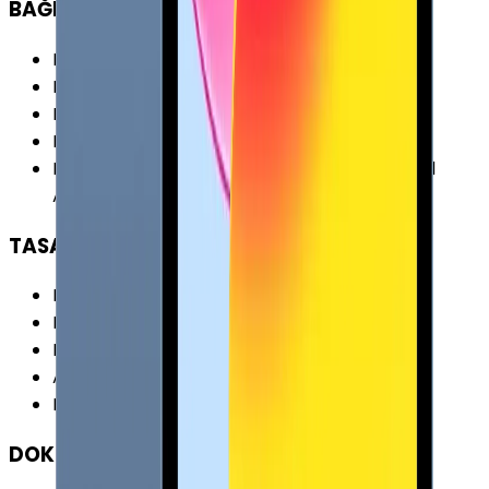
BAĞLANTILAR
Kablosuz (Wi-Fi)
:
Var
Kablosuz Özellikleri
:
Wi-Fi 5 (802.11ac)
Bluetooth
:
Var
Bluetooth Versiyonu
:
5.0
Diğer Bağlantılar
:
iBeacon (Mikro Lokasyon) 1
Adet USB 3.x
TASARIM
Boy
:
248 mm
En
:
178.5 mm
Kalınlık
:
5.9 mm
Ağırlık
:
468 gr
Renk Seçenekleri
:
Gri
DOKÜMAN & DİĞER