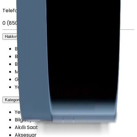
Telefon
0 (850) 303 79 79
Hakkımızda
+
Biz kimiz?
Blog
Belgelerimiz
Mağazalarımız
Getmobil Güvenilir Mi?
Yenilenmiş Cihazlarda Güvence
Kategoriler
+
Yenilenmiş Cep Telefonu
Bilgisayar / Tablet
Akıllı Saat
Aksesuar