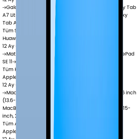
Galaxy
Tab S9 Plus
Galaxy
Tab S10 Ultra
Galaxy
Tab
A7 Lite
Galaxy
Tab A9
Galaxy
Tab A9 Plus
Galaxy
Tab A11
Tüm Samsung Tablet'ler
Huawei Tablet
12 Ay Garanti
•
6 Taksit
MatePad
Air
MatePad
11.5
MatePad
11.5"S
MatePad
SE 11
MatePad
12 X
Tüm Huawei Tablet'ler
Apple Macbook
12 Ay Garanti
•
12 Taksit
MacBook
Air 13" (13-inch, 2020)
MacBook
Air 13.6 inch
(13.6-inch, 2022)
MacBook
Air 13" (13-inch, 2019)
MacBook
Pro 16" (16-inch, 2019)
MacBook
Air 15" (15-
inch, 2024)
MacBook
Air 13"
Tüm Apple Macbook'lar
Apple Tablet