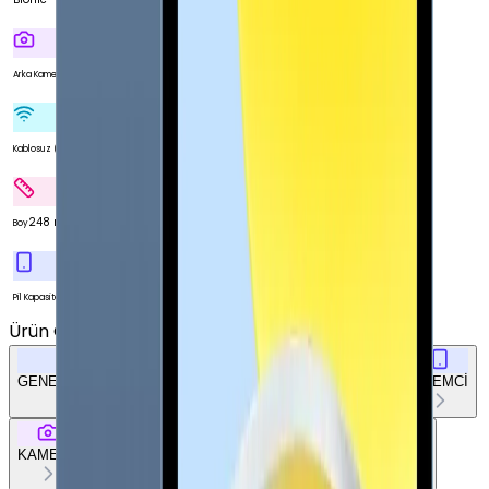
Var
Arka Kamera
Var
Kablosuz (Wi-Fi)
248 mm
Boy
9720 mAh
Pil Kapasitesi
Ürün Özellikleri
Tümünü Gör
GENEL ÖZELLİKLER
EKRAN
BELLEK & DEPOLAMA
İŞLEMCİ
KAMERA
BAĞLANTILAR
TASARIM
DOKÜMAN & DİĞER