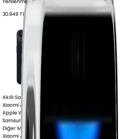
Yenilenmiş Apple iPhone 13 128 GB Gece Yarısı
30.949
TL'den
başlayan fiyatlar
Akıllı Saat ve Bileklik
Xiaomi Akıllı Saat
Apple Watch
Samsung Watch
Diğer Markalar
Xiaomi Akıllı Saat