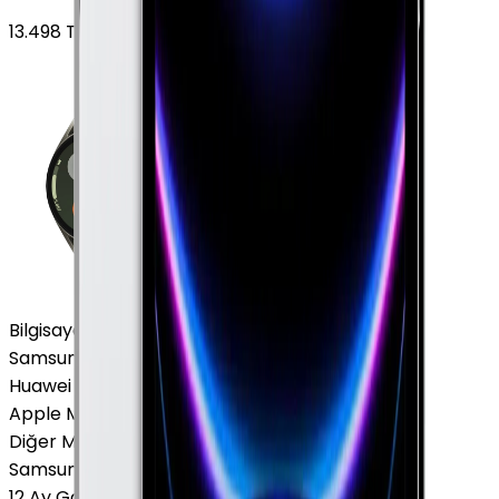
13.498
TL'den
başlayan fiyatlar
Bilgisayar / Tablet
Samsung Tablet
Huawei Tablet
Apple Macbook
Diğer Markalar
Samsung Tablet
12 Ay Garanti
•
6 Taksit