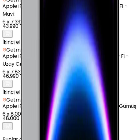
Apple
iPad Air 13" (7. Nesil) - 128 GB - 13 inç - Wi-Fi -
Mavi
6
x
7.332 TL
43.990 TL
İkinci el
Getmobil Güvencesi
Apple
iPad Air 13" (7. Nesil) - 256 GB - 13 inç - Wi-Fi -
Uzay Grisi
6
x
7.832 TL
46.990 TL
İkinci el
Getmobil Güvencesi
Apple
iPad Pro 11" (4. Nesil) - 128 GB - 11" - GPS - Gümüş
6
x
8.000 TL
48.000 TL
Bunlar da İlginizi Çekebilir