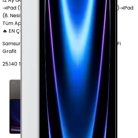
12 Ay Garanti
•
6 Taksit
iPad
(10. Nesil)
iPad
Air (6. Nesil)
iPad
(9. Nesil)
iPad
(8. Nesil)
iPad
Air (5. Nesil)
iPad
Air (2. Nesil)
Tüm Apple Tablet'ler
🔥 EN ÇOK SATAN
Samsung Galaxy Tab S9 Plus 256 GB 12.4 inç Wi-Fi
Grafit
25.140
TL'den
başlayan fiyatlar