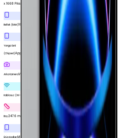
x 1668 Piksel
16 GB
Bellek (RAM)
Yonga Seti
Apple M1 Çip
(Chipset)
Var
Arka Kamera
Var
Kablosuz (Wi-Fi)
247.6 mm
Boy
MHR33TU/A
Ürün Kodları