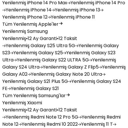
Yenilenmiş
iPhone 14 Pro Max
Yenilenmiş
iPhone 14 Pro
Yenilenmiş
iPhone 14
Yenilenmiş
iPhone 13
Yenilenmiş
iPhone 12
Yenilenmiş
iPhone 11
Tüm Yenilenmiş Apple'ler
Yenilenmiş Samsung
Yenilenmiş
•
12 Ay Garanti
•
12 Taksit
Yenilenmiş
Galaxy S25 Ultra 5G
Yenilenmiş
Galaxy
S23
Yenilenmiş
Galaxy S25
Yenilenmiş
Galaxy S23
Ultra
Yenilenmiş
Galaxy S22 ULTRA 5G
Yenilenmiş
Galaxy S24 Ultra
Yenilenmiş
Galaxy Z Flip5
Yenilenmiş
Galaxy A02
Yenilenmiş
Galaxy Note 20 Ultra
Yenilenmiş
Galaxy S21 Plus 5G
Yenilenmiş
Galaxy S24
FE
Yenilenmiş
Galaxy S21
Tüm Yenilenmiş Samsung'lar
Yenilenmiş Xiaomi
Yenilenmiş
•
12 Ay Garanti
•
12 Taksit
Yenilenmiş
Redmi Note 12 Pro 5G
Yenilenmiş
Redmi
Note 12
Yenilenmiş
Redmi 10 2022
Yenilenmiş
11 T