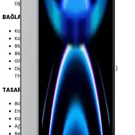
Dijital Zoom
BAĞLANTILAR
Kablosuz (Wi-Fi)
:
Var
Kablosuz Özellikleri
:
Wi-Fi 6 (802.11ax)
Bluetooth
:
Var
Bluetooth Versiyonu
:
5.0
GPS
:
Yok
Diğer Bağlantılar
:
iBeacon (Mikro Lokasyon)
Thunderbolt 4 (USB 4)
TASARIM
Boy
:
247.6 mm
En
:
178.5 mm
Kalınlık
:
5.9 mm
Ağırlık
:
466 gr
Renk Seçenekleri
:
Gri Gümüş