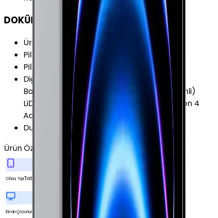
DOKÜMAN & DİĞER
Ürün Kodları
:
MHR33TU/A
Pil Kapasitesi
:
7538 mAh
Pil Özellikleri
:
Azami 10 Saat 28.65 Wh
Diğer Özellikler
:
İvme Ölçer Işık Sensörü
Barometre Dijital Pusula Jiroskop (Üç Eksenli)
LiDAR Scanner Stüdyo Kalitesinde 5 Mikrofon 4
Adet Hoparlör
Duyurulma Tarihi
:
2021, Nisan
Ürün Özellikleri
Tümünü Gör
Tablet
Cihaz Tipi
2388
Ekran Çözünürlüğü