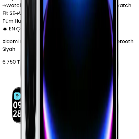
Watch
GT 4
Watch
GT 5
Watch
GT 5 Pro
Watch
Fit SE
Watch
Fit 3
Watch
GT3 Pro
Tüm Huawei Watch'lar
🔥 EN ÇOK SATAN
Xiaomi Redmi Watch 3 Active Plastik 47mm Bluetooth
Siyah
6.750
TL'den
başlayan fiyatlar