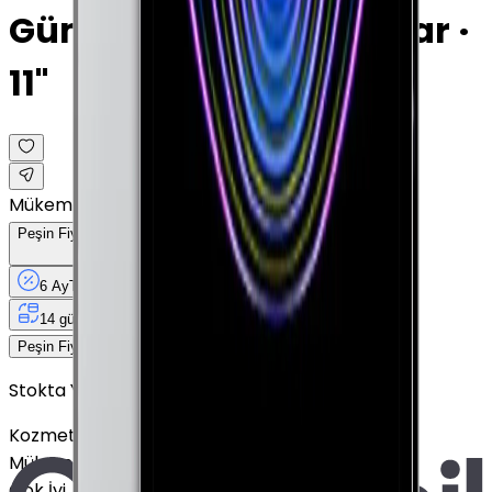
Gümüş · 512 GB · Cellular ·
11"
Mükemmel
Peşin Fiyatına
6
Taksit
x
6.400 TL
6 Ay
Taksit
12 Ay
Güvence
4 iş
gününde
14 gün
içinde iade
38.400 TL
Peşin Fiyatına
6
taksit x
6.400 TL
Stokta Yok
Kozmetik Durumu
Nasıl Görünüyor?
Mükemmel
Çok İyi