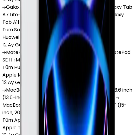
Galaxy
Tab S9 Plus
Galaxy
Tab S10 Ultra
Galaxy
Tab
A7 Lite
Galaxy
Tab A9
Galaxy
Tab A9 Plus
Galaxy
Tab A11
Tüm Samsung Tablet'ler
Huawei Tablet
12 Ay Garanti
•
6 Taksit
MatePad
Air
MatePad
11.5
MatePad
11.5"S
MatePad
SE 11
MatePad
12 X
Tüm Huawei Tablet'ler
Apple Macbook
12 Ay Garanti
•
12 Taksit
MacBook
Air 13" (13-inch, 2020)
MacBook
Air 13.6 inch
(13.6-inch, 2022)
MacBook
Air 13" (13-inch, 2019)
MacBook
Pro 16" (16-inch, 2019)
MacBook
Air 15" (15-
inch, 2024)
MacBook
Air 13"
Tüm Apple Macbook'lar
Apple Tablet