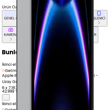
Ürün Özellikleri
Tümünü Gör
GENEL ÖZELLİKLER
EKRAN
BELLEK & DEPOLAMA
İŞLEMCİ
KAMERA
BAĞLANTILAR
TASARIM
DOKÜMAN & DİĞER
Bunları da Beğenebilirsin
İkinci el
Getmobil Güvencesi
Apple
iPad Air 11" (7. Nesil) - 128 GB - 11 inç - Wi-Fi -
Uzay Grisi
6
x
7.167 TL
42.999 TL
İkinci el
Getmobil Güvencesi