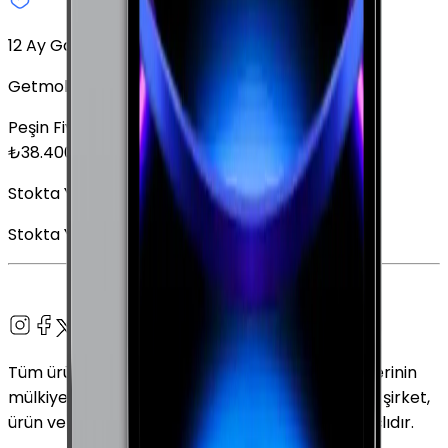
12 Ay Garanti
Getmobil Garantisi
Peşin Fiyatına
6
x
6.400,00
TL
₺
38.400
Stokta Yok
Stokta Yok
Tüm ürün adları, logolar ve markalar ilgili sahiplerinin
mülkiyetindedir. Bu web sitesinde kullanılan tüm şirket,
ürün ve hizmet adları yalnızca tanımlama amaçlıdır.