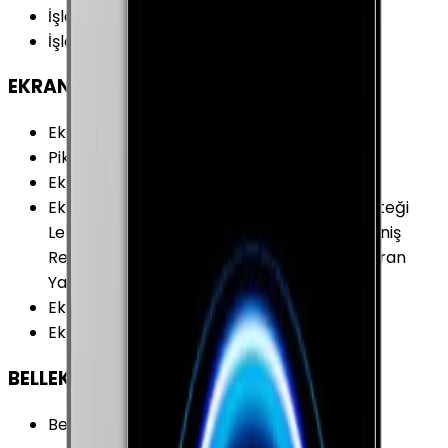
İşletim Sistemi
:
iPadOS
İşletim Sistemi Versiyonu
:
iPadOS 14
EKRAN
Ekran Çözünürlüğü
:
2388 x 1668 Piksel
Piksel Yoğunluğu
:
264 PPI
Ekran Teknolojisi
:
Retina Ekran (IPS)
Ekran Özellikleri
:
Apple Pencil (2.Nesil) Desteği
Leke Tutmaz Kaplama Liquid Retina P3 (Geniş
Renk Yelpazesi) ProMotion Tam Lamine Ekran
Yansımasız Mat Yüzey 600 Nit Parlaklık
Ekran / Gövde Oranı
:
%82.92
Ekran Alanı
:
366.47 cm²
BELLEK & DEPOLAMA
Bellek (RAM)
:
16 GB