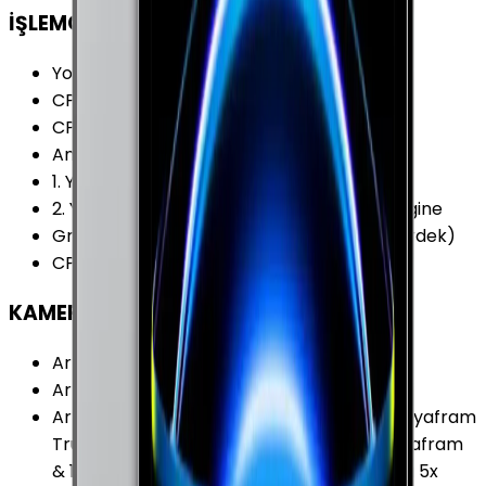
İŞLEMCİ
Yonga Seti (Chipset)
:
Apple M1 Çip
CPU Frekansı
:
3.20 GHz
CPU Çekirdeği
:
8 Çekirdek
Ana İşlemci (CPU)
:
4 x Icestorm 3.2 GHz
1. Yardımcı İşlemci
:
4 x Firestorm 2.0 GHz
2. Yardımcı İşlemci
:
16 Çekirdekli Neural Engine
Grafik İşlemcisi (GPU)
:
Apple GPU (8-Çekirdek)
CPU Üretim Teknolojisi
:
5 nm
KAMERA
Arka Kamera
:
Var
Arka Kamera Çözünürlüğü
:
12.0 MP
Arka Kamera Özellikleri
:
Geniş:12 MP ƒ/1.8 Diyafram
True Tone Flash Ultra Geniş:10 MP ƒ/2.4 Diyafram
& 125 Derece Görüş 2 x Optik Uzaklaştırma 5x