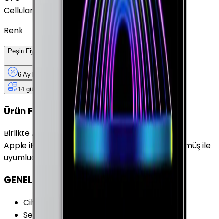
Cellular
Renk
Peşin Fiyatına
6
Taksit
x
6.400 TL
6 Ay
Taksit
12 Ay
Güvence
4 iş
gününde
14 gün
içinde iade
Ürün Fırsatları
Birlikte Al
En Çok Eşleştirilen
Apple iPad Pro 11" (3. Nesil) 512 GB 11" Cellular Gümüş ile
uyumludur.
GENEL ÖZELLİKLER
Cihaz Tipi
:
Tablet
Seri
:
iPad Pro 11" (3.Nesil)