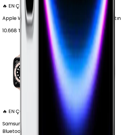
🔥 EN ÇOK SATAN
Apple Watch Series 6 Alüminyum 40mm GPS Altın
10.668
TL'den
başlayan fiyatlar
🔥 EN ÇOK SATAN
Samsung Galaxy Watch 7 Alüminyum 40 mm
Bluetooth Wi-Fi Yeşil