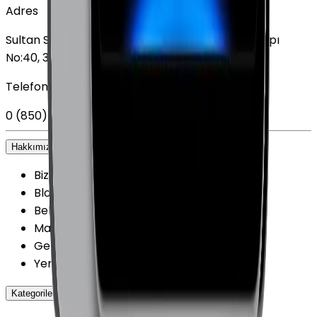
Adres
Sultan Selim Mahallesi, Lalegül Sokağı No:5, İç Kapı
No:40, 34415 Kağıthane/İstanbul
Telefon
0 (850) 303 79 79
Hakkımızda
+
Biz kimiz?
Blog
Belgelerimiz
Mağazalarımız
Getmobil Güvenilir Mi?
Yenilenmiş Cihazlarda Güvence
Kategoriler
+