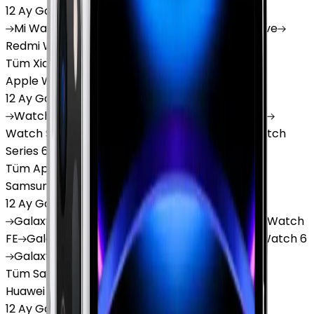
12 Ay Garanti
•
6 Taksit
Mi
Watch
Mi
Watch Lite
Redmi
Watch 3 Active
Redmi
Watch 5 Lite
Redmi
Watch 5 Active
Tüm Xiaomi Akıllı Saat'lar
Apple Watch
12 Ay Garanti
•
6 Taksit
Watch
Ultra
Watch
Series 10
Watch
Series 9
Watch
Series 8
Watch
Series 7
Watch
SE
Watch
Series 6
Watch
Series 5
Tüm Apple Watch'lar
Samsung Watch
12 Ay Garanti
•
6 Taksit
Galaxy
Watch 7
Galaxy
Watch Ultra
Galaxy
Watch
FE
Galaxy
Watch 4
Galaxy
Watch 5
Galaxy
Watch 6
Galaxy
Watch8
Tüm Samsung Watch'lar
Huawei Watch
12 Ay Garanti
•
6 Taksit