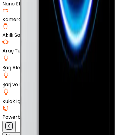
Nano Ekran Koruyucu
Kamera Cam Koruyucu
Akıllı Saat Aksesuarları
Araç Tutucu
Şarj Aleti
Şarj ve Data Kablosu
Kulak İçi Kulaklık
Powerbank