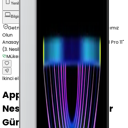
Yenilenmiş Telefon
Akıllı Saat ve Bileklik
Bilgisayar / Tablet
Aksesuar
Getmobil Güvencesi
Mağazalarımız
Satıcımız
Olun
Anasayfa
/
Bilgisayar / Tablet
/
Apple Tablet
/
iPad Pro 11"
(3. Nesil)
/
Mükemmel
İkinci el
Apple iPad Pro 11" (3.
Nesil) 512 GB 11" Cellular
Gümüş Mükemmel ·