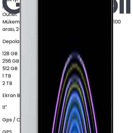
İyi
Outlet
Mükemmel
:
Ekranda leke yok, Pil sağlığı %85 - %100
arası, 2-3 hafif çizik
Depolama
128 GB
256 GB
512 GB
1 TB
2 TB
Ekran Boyutu
11"
Gps / Cellular
GPS