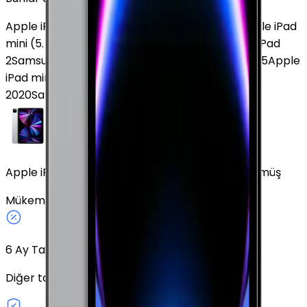
Apple iPad Air (2. Nesil)
Apple iPad (10. Nesil)
Apple iPad
mini (5. Nesil)
Huawei MatePad 11.5
Xiaomi Redmi Pad
2
Samsung Galaxy Tab S8 Ultra
Apple iPad Pro M5
Apple
iPad mini (6. Nesil)
Samsung Galaxy Tab A7
2020
Samsung Galaxy Tab S10 FE Plus
Apple iPad Pro 11" (3. Nesil) 512 GB 11" Cellular Gümüş
Mükemmel
Gümüş
512 GB
Cellular
11"
6
Ay Taksit Seçeneği
Diğer taksit seçeneklerini keşfedin.