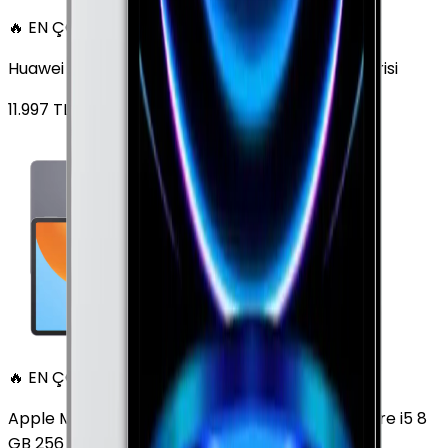
🔥 EN ÇOK SATAN
Huawei MatePad 11.5 128 GB 11.5 inç Wi-Fi Uzay Grisi
11.997
TL'den
başlayan fiyatlar
🔥 EN ÇOK SATAN
Apple MacBook Air 13" (13-inch, 2020) 1.1 GHz Core i5 8
GB 256 GB Altın