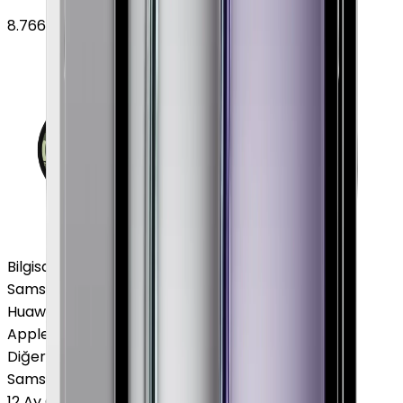
8.766
TL'den
başlayan fiyatlar
Bilgisayar / Tablet
Samsung Tablet
Huawei Tablet
Apple Macbook
Diğer Markalar
Samsung Tablet
12 Ay Garanti
•
6 Taksit