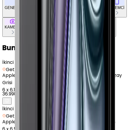
GENEL ÖZELLİKLER
EKRAN
BELLEK & DEPOLAMA
İŞLEMCİ
KAMERA
BAĞLANTILAR
TASARIM
DOKÜMAN & DİĞER
Bunları da Beğenebilirsin
İkinci el
Getmobil Güvencesi
Apple
iPad Air (6. Nesil) - 1 TB - 11 inç - Cellular - Uzay
Grisi
6
x
6.165 TL
36.990 TL
İkinci el
Getmobil Güvencesi
Apple
iPad 11" (A16) - 512 GB - 11 inç - GPS - Gümüş
6
x
6.500 TL