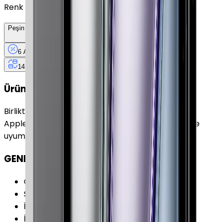
Renk
Peşin Fiyatına
6
Taksit
x
5.800 TL
6 Ay
Taksit
12 Ay
Güvence
4 iş
gününde
14 gün
içinde iade
Ürün Fırsatları
Birlikte Al
En Çok Eşleştirilen
Apple iPad Pro 11" (3. Nesil) 512 GB 11" GPS Gümüş ile
uyumludur.
GENEL ÖZELLİKLER
Cihaz Tipi
:
Tablet
Seri
:
iPad Pro 11" (3.Nesil)
İşletim Sistemi
:
iPadOS
İşletim Sistemi Versiyonu
:
iPadOS 14