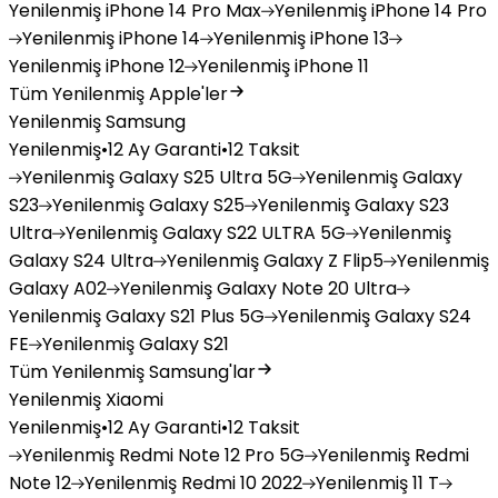
Yenilenmiş
iPhone 14 Pro Max
Yenilenmiş
iPhone 14 Pro
Yenilenmiş
iPhone 14
Yenilenmiş
iPhone 13
Yenilenmiş
iPhone 12
Yenilenmiş
iPhone 11
Tüm Yenilenmiş Apple'ler
Yenilenmiş Samsung
Yenilenmiş
•
12 Ay Garanti
•
12 Taksit
Yenilenmiş
Galaxy S25 Ultra 5G
Yenilenmiş
Galaxy
S23
Yenilenmiş
Galaxy S25
Yenilenmiş
Galaxy S23
Ultra
Yenilenmiş
Galaxy S22 ULTRA 5G
Yenilenmiş
Galaxy S24 Ultra
Yenilenmiş
Galaxy Z Flip5
Yenilenmiş
Galaxy A02
Yenilenmiş
Galaxy Note 20 Ultra
Yenilenmiş
Galaxy S21 Plus 5G
Yenilenmiş
Galaxy S24
FE
Yenilenmiş
Galaxy S21
Tüm Yenilenmiş Samsung'lar
Yenilenmiş Xiaomi
Yenilenmiş
•
12 Ay Garanti
•
12 Taksit
Yenilenmiş
Redmi Note 12 Pro 5G
Yenilenmiş
Redmi
Note 12
Yenilenmiş
Redmi 10 2022
Yenilenmiş
11 T