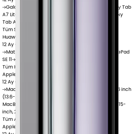
Galaxy
Tab S9 Plus
Galaxy
Tab S10 Ultra
Galaxy
Tab
A7 Lite
Galaxy
Tab A9
Galaxy
Tab A9 Plus
Galaxy
Tab A11
Tüm Samsung Tablet'ler
Huawei Tablet
12 Ay Garanti
•
6 Taksit
MatePad
Air
MatePad
11.5
MatePad
11.5"S
MatePad
SE 11
MatePad
12 X
Tüm Huawei Tablet'ler
Apple Macbook
12 Ay Garanti
•
12 Taksit
MacBook
Air 13" (13-inch, 2020)
MacBook
Air 13.6 inch
(13.6-inch, 2022)
MacBook
Air 13" (13-inch, 2019)
MacBook
Pro 16" (16-inch, 2019)
MacBook
Air 15" (15-
inch, 2024)
MacBook
Air 13"
Tüm Apple Macbook'lar
Apple Tablet