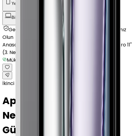
Yenilenmiş Telefon
Akıllı Saat ve Bileklik
Bilgisayar / Tablet
Aksesuar
Getmobil Güvencesi
Mağazalarımız
Satıcımız
Olun
Anasayfa
/
Bilgisayar / Tablet
/
Apple Tablet
/
iPad Pro 11"
(3. Nesil)
/
Mükemmel
İkinci el
Apple iPad Pro 11" (3.
Nesil) 512 GB 11" GPS
Gümüş Mükemmel ·