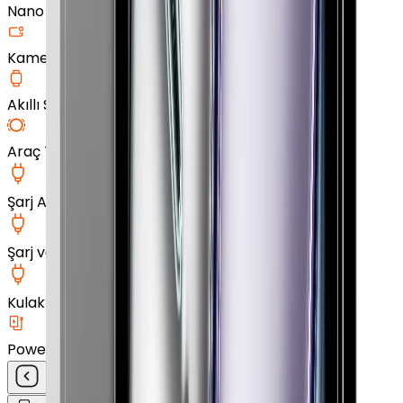
Nano Ekran Koruyucu
Kamera Cam Koruyucu
Akıllı Saat Aksesuarları
Araç Tutucu
Şarj Aleti
Şarj ve Data Kablosu
Kulak İçi Kulaklık
Powerbank