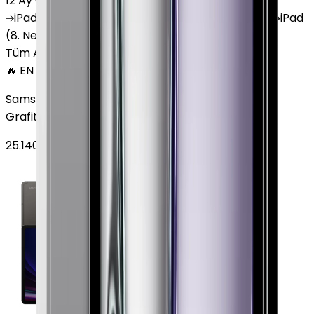
12 Ay Garanti
•
6 Taksit
iPad
(10. Nesil)
iPad
Air (6. Nesil)
iPad
(9. Nesil)
iPad
(8. Nesil)
iPad
Air (5. Nesil)
iPad
Air (2. Nesil)
Tüm Apple Tablet'ler
🔥 EN ÇOK SATAN
Samsung Galaxy Tab S9 Plus 256 GB 12.4 inç Wi-Fi
Grafit
25.140
TL'den
başlayan fiyatlar