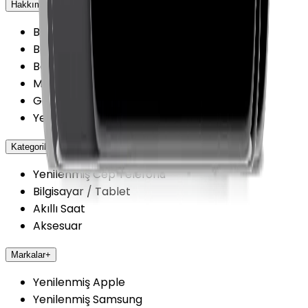
Hakkımızda
+
Biz kimiz?
Blog
Belgelerimiz
Mağazalarımız
Getmobil Güvenilir Mi?
Yenilenmiş Cihazlarda Güvence
Kategoriler
+
Yenilenmiş Cep Telefonu
Bilgisayar / Tablet
Akıllı Saat
Aksesuar
Markalar
+
Yenilenmiş Apple
Yenilenmiş Samsung