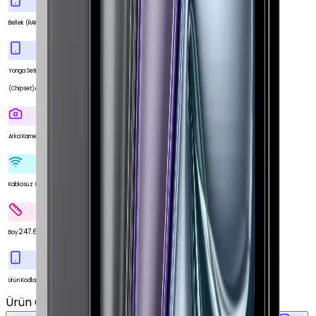
16 GB
Bellek (RAM)
Yonga Seti
Apple M1 Çip
(Chipset)
Var
Arka Kamera
Var
Kablosuz (Wi-Fi)
247.6 mm
Boy
MHR33TU/A
Ürün Kodları
Ürün Özellikleri
Tümünü Gör