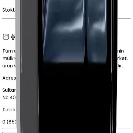
Stokta Yok
Tüm ürün adları, logolar ve markalar ilgili sahiplerinin
mülkiyetindedir. Bu web sitesinde kullanılan tüm şirket,
ürün ve hizmet adları yalnızca tanımlama amaçlıdır.
Adres
Sultan Selim Mahallesi, Lalegül Sokağı No:5, İç Kapı
No:40, 34415 Kağıthane/İstanbul
Telefon
0 (850) 303 79 79