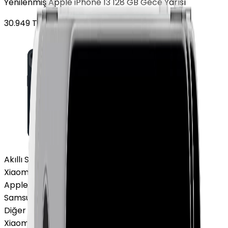
Yenilenmiş Apple iPhone 13 128 GB Gece Yarısı
30.949
TL'den
başlayan fiyatlar
Akıllı Saat ve Bileklik
Xiaomi Akıllı Saat
Apple Watch
Samsung Watch
Diğer Markalar
Xiaomi Akıllı Saat