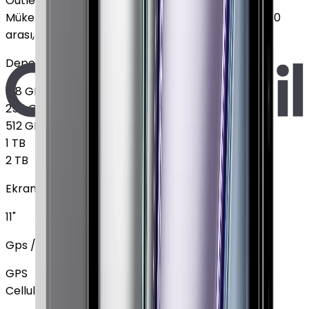
Outlet
Mükemmel
:
Ekranda leke yok, Pil sağlığı %85 - %100
arası, 2-3 hafif çizik
Depolama
128 GB
256 GB
512 GB
1 TB
2 TB
Ekran Boyutu
11"
Gps / Cellular
GPS
Cellular