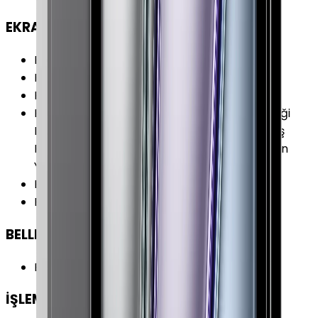
EKRAN
Ekran Çözünürlüğü
:
2388 x 1668 Piksel
Piksel Yoğunluğu
:
264 PPI
Ekran Teknolojisi
:
Retina Ekran (IPS)
Ekran Özellikleri
:
Apple Pencil (2.Nesil) Desteği
Leke Tutmaz Kaplama Liquid Retina P3 (Geniş
Renk Yelpazesi) ProMotion Tam Lamine Ekran
Yansımasız Mat Yüzey 600 Nit Parlaklık
Ekran / Gövde Oranı
:
%82.92
Ekran Alanı
:
366.47 cm²
BELLEK & DEPOLAMA
Bellek (RAM)
:
16 GB
İŞLEMCİ