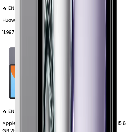
🔥 EN ÇOK SATAN
Huawei MatePad 11.5 128 GB 11.5 inç Wi-Fi Uzay Grisi
11.997
TL'den
başlayan fiyatlar
🔥 EN ÇOK SATAN
Apple MacBook Air 13" (13-inch, 2020) 1.1 GHz Core i5 8
GB 256 GB Altın