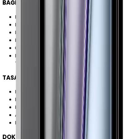
BAĞLANTILAR
Kablosuz (Wi-Fi)
:
Var
Kablosuz Özellikleri
:
Wi-Fi 6 (802.11ax)
Bluetooth
:
Var
Bluetooth Versiyonu
:
5.0
GPS
:
Yok
Diğer Bağlantılar
:
iBeacon (Mikro Lokasyon)
Thunderbolt 4 (USB 4)
TASARIM
Boy
:
247.6 mm
En
:
178.5 mm
Kalınlık
:
5.9 mm
Ağırlık
:
466 gr
Renk Seçenekleri
:
Gri Gümüş
DOKÜMAN & DİĞER