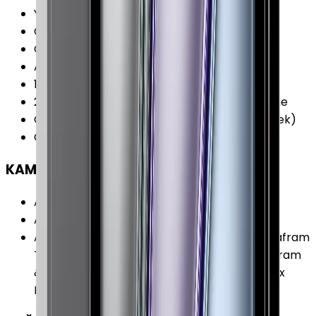
Yonga Seti (Chipset)
:
Apple M1 Çip
CPU Frekansı
:
3.20 GHz
CPU Çekirdeği
:
8 Çekirdek
Ana İşlemci (CPU)
:
4 x Icestorm 3.2 GHz
1. Yardımcı İşlemci
:
4 x Firestorm 2.0 GHz
2. Yardımcı İşlemci
:
16 Çekirdekli Neural Engine
Grafik İşlemcisi (GPU)
:
Apple GPU (8-Çekirdek)
CPU Üretim Teknolojisi
:
5 nm
KAMERA
Arka Kamera
:
Var
Arka Kamera Çözünürlüğü
:
12.0 MP
Arka Kamera Özellikleri
:
Geniş:12 MP ƒ/1.8 Diyafram
True Tone Flash Ultra Geniş:10 MP ƒ/2.4 Diyafram
& 125 Derece Görüş 2 x Optik Uzaklaştırma 5x
Dijital Zoom