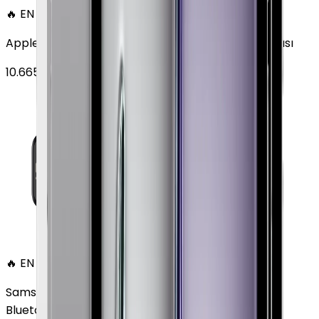
🔥 EN ÇOK SATAN
Apple Watch SE Alüminyum 44mm GPS Gece yarısı
10.665
TL'den
başlayan fiyatlar
🔥 EN ÇOK SATAN
Samsung Galaxy Watch 7 Alüminyum 44 mm
Bluetooth Wi-Fi Yeşil