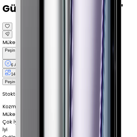
Gümüş · 512 GB · GPS · 11"
Mükemmel
Peşin Fiyatına
6
Taksit
x
5.800 TL
6 Ay
Taksit
12 Ay
Güvence
4 iş
gününde
14 gün
içinde iade
34.800 TL
Peşin Fiyatına
6
taksit x
5.800 TL
Stokta Yok
Kozmetik Durumu
Nasıl Görünüyor?
Mükemmel
Çok İyi
İyi