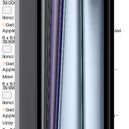
39.000 TL
İkinci el
Getmobil Güvencesi
Apple
iPad Air (6. Nesil) - 128 GB - 11 inç - Wi-Fi - Mavi
6
x
6.650 TL
39.899 TL
İkinci el
Getmobil Güvencesi
Apple
iPad Air 13" (7. Nesil) - 128 GB - 13 inç - Wi-Fi -
Mavi
6
x
6.665 TL
39.990 TL
İkinci el
Getmobil Güvencesi
Apple
iPad Air 13" (7. Nesil) - 256 GB - 13 inç - Wi-Fi -
Uzay Grisi