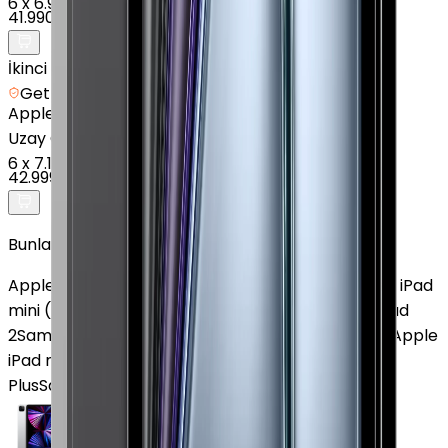
6
x
6.998 TL
41.990 TL
İkinci el
Getmobil Güvencesi
Apple
iPad Air 11" (7. Nesil) - 128 GB - 11 inç - Wi-Fi -
Uzay Grisi
6
x
7.167 TL
42.999 TL
Bunlar da İlginizi Çekebilir
Apple iPad Air (2. Nesil)
Apple iPad (10. Nesil)
Apple iPad
mini (5. Nesil)
Huawei MatePad 11.5
Xiaomi Redmi Pad
2
Samsung Galaxy Tab S8 Ultra
Apple iPad Pro M5
Apple
iPad mini (6. Nesil)
Samsung Galaxy Tab S10 FE
Plus
Samsung Galaxy Tab S4