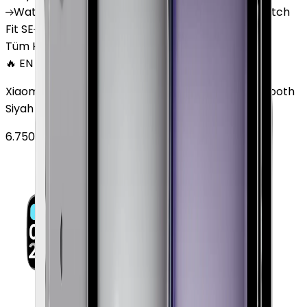
Watch
GT 4
Watch
GT 5
Watch
GT 5 Pro
Watch
Fit SE
Watch
Fit 3
Watch
GT3 Pro
Tüm Huawei Watch'lar
🔥 EN ÇOK SATAN
Xiaomi Redmi Watch 3 Active Plastik 47mm Bluetooth
Siyah
6.750
TL'den
başlayan fiyatlar