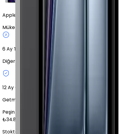
Apple iPad Pro 11" (3. Nesil) 512 GB 11" GPS Gümüş
Mükemmel
Gümüş
512 GB
GPS
11"
6
Ay Taksit Seçeneği
Diğer taksit seçeneklerini keşfedin.
12 Ay Garanti
Getmobil Garantisi
Peşin Fiyatına
6
x
5.800,00
TL
₺
34.800
Stokta Yok