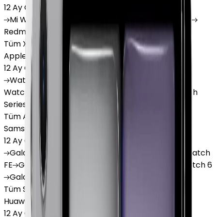
12 Ay Garanti
•
6 Taksit
Mi
Watch
Mi
Watch Lite
Redmi
Watch 3 Active
Redmi
Watch 5 Lite
Redmi
Watch 5 Active
Tüm Xiaomi Akıllı Saat'lar
Apple Watch
12 Ay Garanti
•
6 Taksit
Watch
Ultra
Watch
Series 10
Watch
Series 9
Watch
Series 8
Watch
Series 7
Watch
SE
Watch
Series 6
Watch
Series 5
Tüm Apple Watch'lar
Samsung Watch
12 Ay Garanti
•
6 Taksit
Galaxy
Watch 7
Galaxy
Watch Ultra
Galaxy
Watch
FE
Galaxy
Watch 4
Galaxy
Watch 5
Galaxy
Watch 6
Galaxy
Watch8
Tüm Samsung Watch'lar
Huawei Watch
12 Ay Garanti
•
6 Taksit