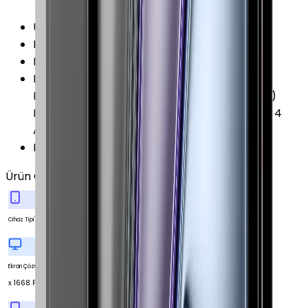
Ürün Kodları
:
MHR33TU/A
Pil Kapasitesi
:
7538 mAh
Pil Özellikleri
:
Azami 10 Saat 28.65 Wh
Diğer Özellikler
:
İvme Ölçer Işık Sensörü
Barometre Dijital Pusula Jiroskop (Üç Eksenli)
LiDAR Scanner Stüdyo Kalitesinde 5 Mikrofon 4
Adet Hoparlör
Duyurulma Tarihi
:
2021, Nisan
Ürün Özellikleri
Tümünü Gör
Tablet
Cihaz Tipi
2388
Ekran Çözünürlüğü
x 1668 Piksel