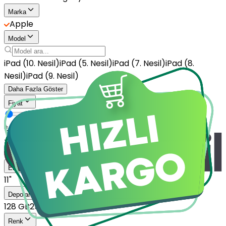
Marka
Apple
Model
iPad (10. Nesil)
iPad (5. Nesil)
iPad (7. Nesil)
iPad (8.
Nesil)
iPad (9. Nesil)
Daha Fazla Göster
Fiyat
₺
—
₺
Ekran Boyutu
11"
Depolama
128 GB
256 GB
512 GB
Renk