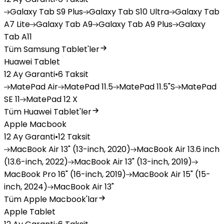
Galaxy
Tab S9 Plus
Galaxy
Tab S10 Ultra
Galaxy
Tab
A7 Lite
Galaxy
Tab A9
Galaxy
Tab A9 Plus
Galaxy
Tab A11
Tüm Samsung Tablet'ler
Huawei Tablet
12 Ay Garanti
•
6 Taksit
MatePad
Air
MatePad
11.5
MatePad
11.5"S
MatePad
SE 11
MatePad
12 X
Tüm Huawei Tablet'ler
Apple Macbook
12 Ay Garanti
•
12 Taksit
MacBook
Air 13" (13-inch, 2020)
MacBook
Air 13.6 inch
(13.6-inch, 2022)
MacBook
Air 13" (13-inch, 2019)
MacBook
Pro 16" (16-inch, 2019)
MacBook
Air 15" (15-
inch, 2024)
MacBook
Air 13"
Tüm Apple Macbook'lar
Apple Tablet