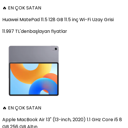
🔥 EN ÇOK SATAN
Huawei MatePad 11.5 128 GB 11.5 inç Wi-Fi Uzay Grisi
11.997
TL'den
başlayan fiyatlar
🔥 EN ÇOK SATAN
Apple MacBook Air 13" (13-inch, 2020) 1.1 GHz Core i5 8
GB 256 GB Altın