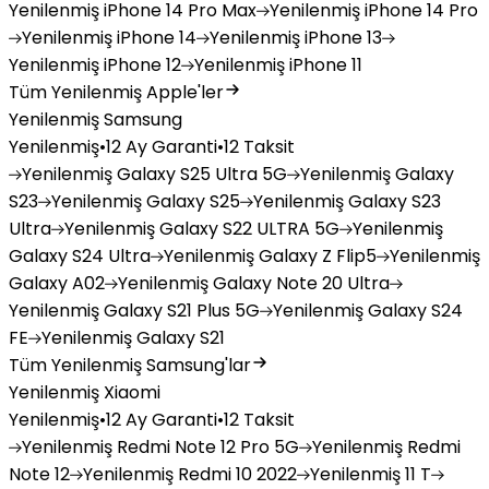
Yenilenmiş
iPhone 14 Pro Max
Yenilenmiş
iPhone 14 Pro
Yenilenmiş
iPhone 14
Yenilenmiş
iPhone 13
Yenilenmiş
iPhone 12
Yenilenmiş
iPhone 11
Tüm Yenilenmiş Apple'ler
Yenilenmiş Samsung
Yenilenmiş
•
12 Ay Garanti
•
12 Taksit
Yenilenmiş
Galaxy S25 Ultra 5G
Yenilenmiş
Galaxy
S23
Yenilenmiş
Galaxy S25
Yenilenmiş
Galaxy S23
Ultra
Yenilenmiş
Galaxy S22 ULTRA 5G
Yenilenmiş
Galaxy S24 Ultra
Yenilenmiş
Galaxy Z Flip5
Yenilenmiş
Galaxy A02
Yenilenmiş
Galaxy Note 20 Ultra
Yenilenmiş
Galaxy S21 Plus 5G
Yenilenmiş
Galaxy S24
FE
Yenilenmiş
Galaxy S21
Tüm Yenilenmiş Samsung'lar
Yenilenmiş Xiaomi
Yenilenmiş
•
12 Ay Garanti
•
12 Taksit
Yenilenmiş
Redmi Note 12 Pro 5G
Yenilenmiş
Redmi
Note 12
Yenilenmiş
Redmi 10 2022
Yenilenmiş
11 T