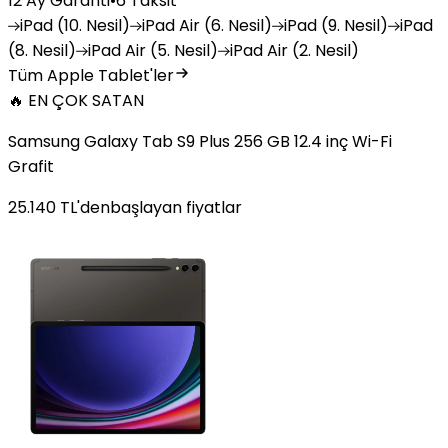
12 Ay Garanti
•
6 Taksit
iPad
(10. Nesil)
iPad
Air (6. Nesil)
iPad
(9. Nesil)
iPad
(8. Nesil)
iPad
Air (5. Nesil)
iPad
Air (2. Nesil)
Tüm Apple Tablet'ler
🔥 EN ÇOK SATAN
Samsung Galaxy Tab S9 Plus 256 GB 12.4 inç Wi-Fi
Grafit
25.140
TL'den
başlayan fiyatlar