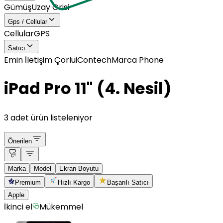
Gümüş
Uzay Grisi
Gps / Cellular
Cellular
GPS
Satıcı
Emin İletişim Çorlu
iContech
Marca Phone
iPad Pro 11" (4. Nesil)
3 adet ürün listeleniyor
Önerilen
Marka
Model
Ekran Boyutu
Premium
Hızlı Kargo
Başarılı Satıcı
Apple
İkinci el
Mükemmel