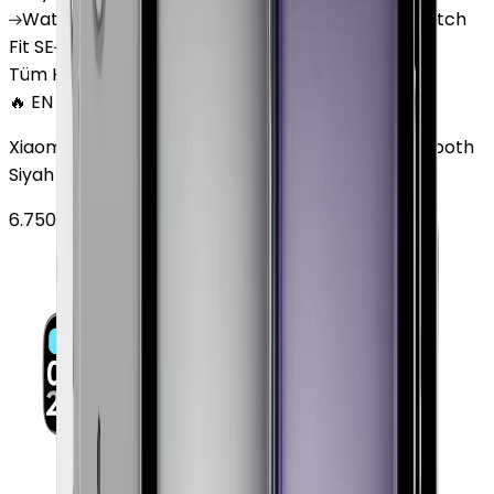
Watch
GT 4
Watch
GT 5
Watch
GT 5 Pro
Watch
Fit SE
Watch
Fit 3
Watch
GT3 Pro
Tüm Huawei Watch'lar
🔥 EN ÇOK SATAN
Xiaomi Redmi Watch 3 Active Plastik 47mm Bluetooth
Siyah
6.750
TL'den
başlayan fiyatlar