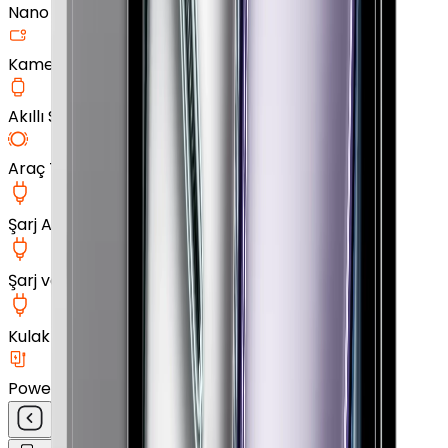
Nano Ekran Koruyucu
Kamera Cam Koruyucu
Akıllı Saat Aksesuarları
Araç Tutucu
Şarj Aleti
Şarj ve Data Kablosu
Kulak İçi Kulaklık
Powerbank