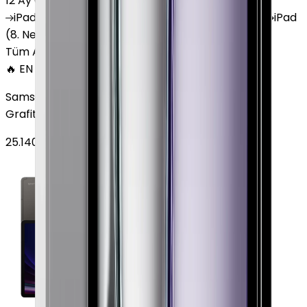
12 Ay Garanti
•
6 Taksit
iPad
(10. Nesil)
iPad
Air (6. Nesil)
iPad
(9. Nesil)
iPad
(8. Nesil)
iPad
Air (5. Nesil)
iPad
Air (2. Nesil)
Tüm Apple Tablet'ler
🔥 EN ÇOK SATAN
Samsung Galaxy Tab S9 Plus 256 GB 12.4 inç Wi-Fi
Grafit
25.140
TL'den
başlayan fiyatlar