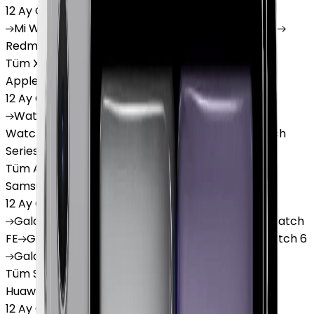
12 Ay Garanti
•
6 Taksit
Mi
Watch
Mi
Watch Lite
Redmi
Watch 3 Active
Redmi
Watch 5 Lite
Redmi
Watch 5 Active
Tüm Xiaomi Akıllı Saat'lar
Apple Watch
12 Ay Garanti
•
6 Taksit
Watch
Ultra
Watch
Series 10
Watch
Series 9
Watch
Series 8
Watch
Series 7
Watch
SE
Watch
Series 6
Watch
Series 5
Tüm Apple Watch'lar
Samsung Watch
12 Ay Garanti
•
6 Taksit
Galaxy
Watch 7
Galaxy
Watch Ultra
Galaxy
Watch
FE
Galaxy
Watch 4
Galaxy
Watch 5
Galaxy
Watch 6
Galaxy
Watch8
Tüm Samsung Watch'lar
Huawei Watch
12 Ay Garanti
•
6 Taksit