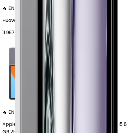
🔥 EN ÇOK SATAN
Huawei MatePad 11.5 128 GB 11.5 inç Wi-Fi Uzay Grisi
11.997
TL'den
başlayan fiyatlar
🔥 EN ÇOK SATAN
Apple MacBook Air 13" (13-inch, 2020) 1.1 GHz Core i5 8
GB 256 GB Altın