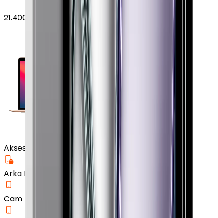
21.400
TL'den
başlayan fiyatlar
Aksesuar
Arka Koruma Kılıf
Cam Ekran Koruyucu