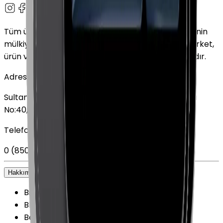
Tüm ürün adları, logolar ve markalar ilgili sahiplerinin
mülkiyetindedir. Bu web sitesinde kullanılan tüm şirket,
ürün ve hizmet adları yalnızca tanımlama amaçlıdır.
Adres
Sultan Selim Mahallesi, Lalegül Sokağı No:5, İç Kapı
No:40, 34415 Kağıthane/İstanbul
Telefon
0 (850) 303 79 79
Hakkımızda
+
Biz kimiz?
Blog
Belgelerimiz