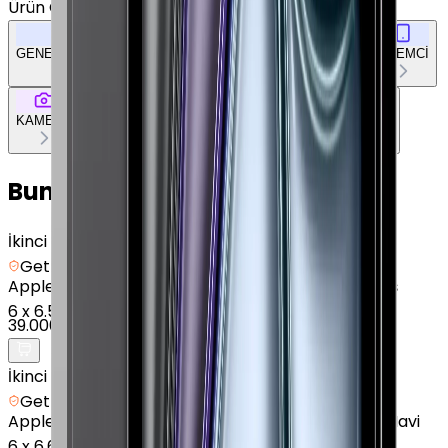
Ürün Özellikleri
Tümünü Gör
GENEL ÖZELLİKLER
EKRAN
BELLEK & DEPOLAMA
İŞLEMCİ
KAMERA
BAĞLANTILAR
TASARIM
DOKÜMAN & DİĞER
Bunları da Beğenebilirsin
İkinci el
Getmobil Güvencesi
Apple
iPad 11" (A16) - 512 GB - 11 inç - GPS - Gümüş
6
x
6.500 TL
39.000 TL
İkinci el
Getmobil Güvencesi
Apple
iPad Air (6. Nesil) - 128 GB - 11 inç - Wi-Fi - Mavi
6
x
6.650 TL