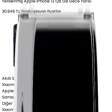
Yenilenmiş Apple iPhone 13 128 GB Gece Yarısı
30.949
TL'den
başlayan fiyatlar
Akıllı Saat ve Bileklik
Xiaomi Akıllı Saat
Apple Watch
Samsung Watch
Diğer Markalar
Xiaomi Akıllı Saat