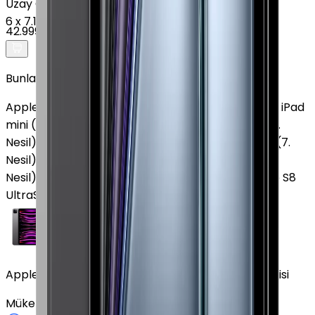
Uzay Grisi
6
x
7.167 TL
42.999 TL
Bunlar da İlginizi Çekebilir
Apple iPad Air (2. Nesil)
Apple iPad (10. Nesil)
Apple iPad
mini (5. Nesil)
Apple iPad Pro M5
Apple iPad mini (6.
Nesil)
Apple iPad Pro 11" (2. Nesil)
Apple iPad Air 13" (7.
Nesil)
Apple iPad Air (3. Nesil)
Apple iPad Pro 13" (7.
Nesil)
Apple iPad Air (5. Nesil)
Samsung Galaxy Tab S8
Ultra
Samsung Galaxy Tab S10 FE Plus
Apple iPad Pro 11" (4. Nesil) 1 TB 11" Cellular Uzay Grisi
Mükemmel
Uzay Grisi
1 TB
Cellular
11"