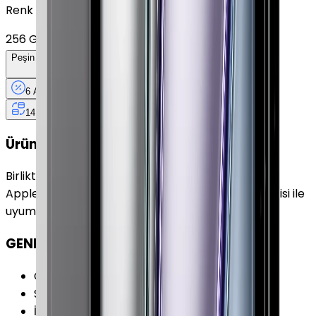
Renk
256 GB, GPS
+
33.900 TL
Peşin Fiyatına
6
Taksit
x
5.850 TL
6 Ay
Taksit
12 Ay
Güvence
4 iş
gününde
14 gün
içinde iade
Ürün Fırsatları
Birlikte Al
En Çok Eşleştirilen
Apple iPad Pro 11" (4. Nesil) 1 TB 11" Cellular Uzay Grisi ile
uyumludur.
GENEL ÖZELLİKLER
Cihaz Tipi
:
Tablet
Seri
:
iPad Pro 11" (4.Nesil)
İşletim Sistemi
:
iPadOS