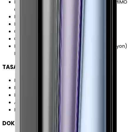
Kablosuz Özellikleri
:
Dual-Band (5GHz) 4x4 MIMO
özellikli Wi-Fi 6E (802.11ax)
Bluetooth
:
Var
Bluetooth Versiyonu
:
5.3
GPS
:
Var
GPS Özellikleri
:
GNSS GPS
Diğer Bağlantılar
:
eSIM iBeacon (Mikro Lokasyon)
Nano SIM Thunderbolt 4 (USB 4)
TASARIM
Boy
:
247.6 mm
En
:
178.5 mm
Kalınlık
:
5.9 mm
Ağırlık
:
468 gr
Renk Seçenekleri
:
Gri Gümüş
DOKÜMAN & DİĞER