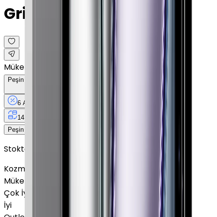
Grisi · 1 TB · Cellular · 11"
Mükemmel
Peşin Fiyatına
6
Taksit
x
5.850 TL
6 Ay
Taksit
12 Ay
Güvence
4 iş
gününde
14 gün
içinde iade
35.100 TL
Peşin Fiyatına
6
taksit x
5.850 TL
Stokta Yok
Kozmetik Durumu
Nasıl Görünüyor?
Mükemmel
Çok İyi
İyi