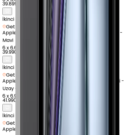
39.899 TL
İkinci el
Getmobil Güvencesi
Apple
iPad Air 13" (7. Nesil) - 128 GB - 13 inç - Wi-Fi -
Mavi
6
x
6.665 TL
39.990 TL
İkinci el
Getmobil Güvencesi
Apple
iPad Air 13" (7. Nesil) - 256 GB - 13 inç - Wi-Fi -
Uzay Grisi
6
x
6.998 TL
41.990 TL
İkinci el
Getmobil Güvencesi
Apple
iPad Air 11" (7. Nesil) - 128 GB - 11 inç - Wi-Fi -