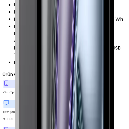
Ürün Kodları
:
MNYL3TU/A
Pil Kapasitesi
:
7538 mAh
Pil Özellikleri
:
Lityum Polimer Yerleşik Pil 28.65 Wh
Diğer Özellikler
:
İvme Ölçer Barometre Dijital
Pusula Face ID Sensörü FaceTime Görüntülü
Arama FaceTime Sesli Arama Jiroskop (Üç
Eksenli) LiDAR Scanner Ortam Işığı Sensörü USB
Tip-C ile Şarj 4 Adet Hoparlör
Duyurulma Tarihi
:
2022, Ekim
Ürün Özellikleri
Tümünü Gör
Tablet
Cihaz Tipi
2388
Ekran Çözünürlüğü
x 1668 Piksel