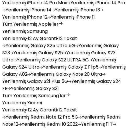
Yenilenmiş
iPhone 14 Pro Max
Yenilenmiş
iPhone 14 Pro
Yenilenmiş
iPhone 14
Yenilenmiş
iPhone 13
Yenilenmiş
iPhone 12
Yenilenmiş
iPhone 11
Tüm Yenilenmiş Apple'ler
Yenilenmiş Samsung
Yenilenmiş
•
12 Ay Garanti
•
12 Taksit
Yenilenmiş
Galaxy S25 Ultra 5G
Yenilenmiş
Galaxy
S23
Yenilenmiş
Galaxy S25
Yenilenmiş
Galaxy S23
Ultra
Yenilenmiş
Galaxy S22 ULTRA 5G
Yenilenmiş
Galaxy S24 Ultra
Yenilenmiş
Galaxy Z Flip5
Yenilenmiş
Galaxy A02
Yenilenmiş
Galaxy Note 20 Ultra
Yenilenmiş
Galaxy S21 Plus 5G
Yenilenmiş
Galaxy S24
FE
Yenilenmiş
Galaxy S21
Tüm Yenilenmiş Samsung'lar
Yenilenmiş Xiaomi
Yenilenmiş
•
12 Ay Garanti
•
12 Taksit
Yenilenmiş
Redmi Note 12 Pro 5G
Yenilenmiş
Redmi
Note 12
Yenilenmiş
Redmi 10 2022
Yenilenmiş
11 T