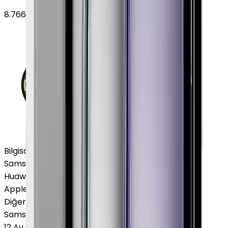
8.766
TL'den
başlayan fiyatlar
Bilgisayar / Tablet
Samsung Tablet
Huawei Tablet
Apple Macbook
Diğer Markalar
Samsung Tablet
12 Ay Garanti
•
6 Taksit