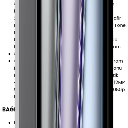
Otomatik Netleme Geniş:12 MP ƒ/1.8 Diyafram
Konum Etiketleme Otomatik Görüntü
Stabilizasyonu Panorama (63 MP’ye kadar) Safir
Kristal Mercek Kapağı Seri Çekim Modu True Tone
Flash Ultra Geniş:10 MP ƒ/2.4 Diyafram & 125
Derece Görüş 2 x Optik Uzaklaştırma 4K Video
Kaydı 5 Elementli Lens 5 Kata Kadar Dijital Zoom
Ön Kamera
:
Var
Ön Kamera Özellikleri
:
Akıllı HDR 4 f/2.4 Diyafram
Lens Düzeltme Otomatik Görüntü Stabilizasyonu
Portre Modu Retina Flash Seri Çekim Sinematik
video stabilizasyonu (1080p ve 720p) 12.0 MP 12MP
ƒ/2.4 Ultra Geniş Açı 122 Derece Görüş Alanı 1080p
HD Video Kaydı
BAĞLANTILAR
Kablosuz (Wi-Fi)
:
Var