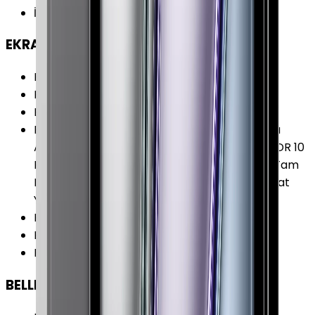
İşletim Sistemi Versiyonu
:
iPadOS 16
EKRAN
Ekran Çözünürlüğü
:
2388 x 1668 Piksel
Piksel Yoğunluğu
:
264 PPI
Ekran Teknolojisi
:
IPS (LCD)
Ekran Özellikleri
:
Parmak İzi Tutmaz Kaplama
Apple Pencil (2.Nesil) Desteği Dolby Vision HDR 10
HLG Liquid Retina P3 (Geniş Renk Yelpazesi) Tam
Lamine Ekran True Tone Ekran Yansımasız Mat
Yüzey 600 Nit Parlaklık (SDR)
Ekran Yenileme Hızı
:
120 Hz
Ekran / Gövde Oranı
:
%82.92
Ekran Alanı
:
366.47 cm²
BELLEK & DEPOLAMA