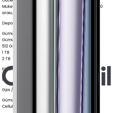
Outlet
Mükemmel
:
Ekranda leke yok, Pil sağlığı %85 - %100
arası, 2-3 hafif çizik
Depolama
Gümüş, GPS
128 GB
+
12.900 TL
Gümüş, GPS
256 GB
+
33.900 TL
512 GB
+
37.400 TL
1 TB
2 TB
Ekran Boyutu
11"
Gps / Cellular
Gümüş, 256 GB
GPS
+
33.900 TL
Cellular