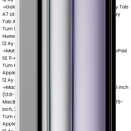
Galaxy
Tab S9 Plus
Galaxy
Tab S10 Ultra
Galaxy
Tab
A7 Lite
Galaxy
Tab A9
Galaxy
Tab A9 Plus
Galaxy
Tab A11
Tüm Samsung Tablet'ler
Huawei Tablet
12 Ay Garanti
•
6 Taksit
MatePad
Air
MatePad
11.5
MatePad
11.5"S
MatePad
SE 11
MatePad
12 X
Tüm Huawei Tablet'ler
Apple Macbook
12 Ay Garanti
•
12 Taksit
MacBook
Air 13" (13-inch, 2020)
MacBook
Air 13.6 inch
(13.6-inch, 2022)
MacBook
Air 13" (13-inch, 2019)
MacBook
Pro 16" (16-inch, 2019)
MacBook
Air 15" (15-
inch, 2024)
MacBook
Air 13"
Tüm Apple Macbook'lar
Apple Tablet