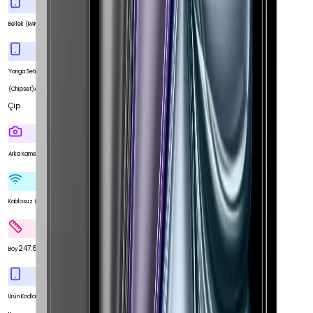
16 GB
Bellek (RAM)
Yonga Seti
Apple M2
(Chipset)
Çip
Var
Arka Kamera
Var
Kablosuz (Wi-Fi)
247.6 mm
Boy
MNYL3TU/A
Ürün Kodları