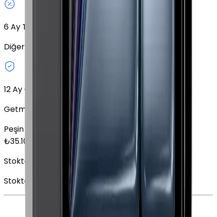
6
Ay Taksit Seçeneği
Diğer taksit seçeneklerini keşfedin.
12 Ay Garanti
Getmobil Garantisi
Peşin Fiyatına
6
x
5.850,00
TL
₺
35.100
Stokta Yok
Stokta Yok