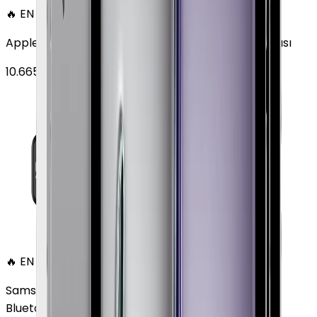
🔥 EN ÇOK SATAN
Apple Watch SE Alüminyum 44mm GPS Gece yarısı
10.665
TL'den
başlayan fiyatlar
🔥 EN ÇOK SATAN
Samsung Galaxy Watch 7 Alüminyum 44 mm
Bluetooth Wi-Fi Yeşil