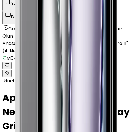
Yenilenmiş Telefon
Akıllı Saat ve Bileklik
Bilgisayar / Tablet
Aksesuar
Getmobil Güvencesi
Mağazalarımız
Satıcımız
Olun
Anasayfa
/
Bilgisayar / Tablet
/
Apple Tablet
/
iPad Pro 11"
(4. Nesil)
/
Mükemmel
İkinci el
Apple iPad Pro 11" (4.
Nesil) 1 TB 11" Cellular Uzay
Grisi Mükemmel · Uzay