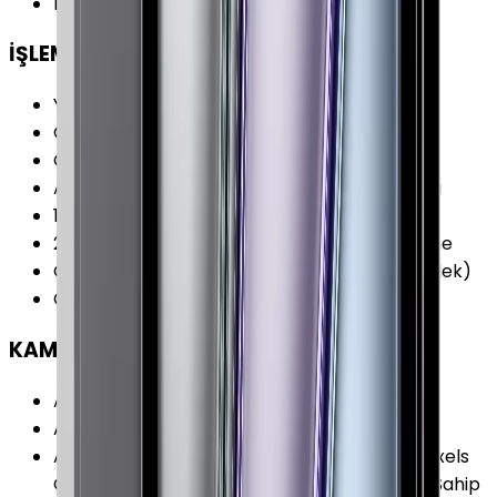
Bellek (RAM)
:
16 GB
İŞLEMCİ
Yonga Seti (Chipset)
:
Apple M2 Çip
CPU Frekansı
:
3.48 GHz
CPU Çekirdeği
:
8 Çekirdek
Ana İşlemci (CPU)
:
4 x Performans Çekirdeği
1. Yardımcı İşlemci
:
4 x Verimlilik Çekirdeği
2. Yardımcı İşlemci
:
16 Çekirdekli Neural Engine
Grafik İşlemcisi (GPU)
:
Apple GPU (10-Çekirdek)
CPU Üretim Teknolojisi
:
5 nm
KAMERA
Arka Kamera
:
Var
Arka Kamera Çözünürlüğü
:
12.0 MP
Arka Kamera Özellikleri
:
Akıllı HDR 4 Focus Pixels
Otomatik Odaklama Focus Pixels Özelliğine Sahip