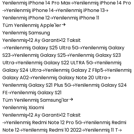
Yenilenmiş
iPhone 14 Pro Max
Yenilenmiş
iPhone 14 Pro
Yenilenmiş
iPhone 14
Yenilenmiş
iPhone 13
Yenilenmiş
iPhone 12
Yenilenmiş
iPhone 11
Tüm Yenilenmiş Apple'ler
Yenilenmiş Samsung
Yenilenmiş
•
12 Ay Garanti
•
12 Taksit
Yenilenmiş
Galaxy S25 Ultra 5G
Yenilenmiş
Galaxy
S23
Yenilenmiş
Galaxy S25
Yenilenmiş
Galaxy S23
Ultra
Yenilenmiş
Galaxy S22 ULTRA 5G
Yenilenmiş
Galaxy S24 Ultra
Yenilenmiş
Galaxy Z Flip5
Yenilenmiş
Galaxy A02
Yenilenmiş
Galaxy Note 20 Ultra
Yenilenmiş
Galaxy S21 Plus 5G
Yenilenmiş
Galaxy S24
FE
Yenilenmiş
Galaxy S21
Tüm Yenilenmiş Samsung'lar
Yenilenmiş Xiaomi
Yenilenmiş
•
12 Ay Garanti
•
12 Taksit
Yenilenmiş
Redmi Note 12 Pro 5G
Yenilenmiş
Redmi
Note 12
Yenilenmiş
Redmi 10 2022
Yenilenmiş
11 T