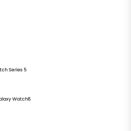
tch
Series 5
alaxy
Watch8