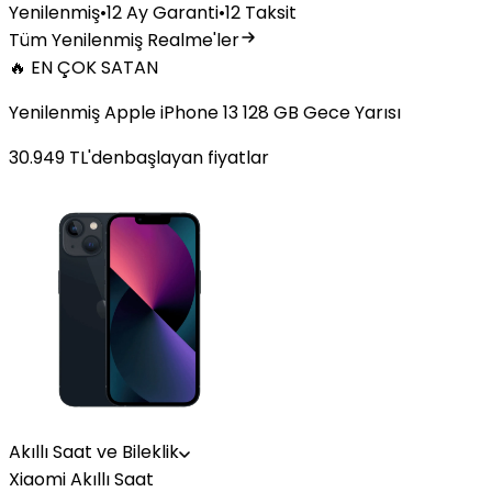
Yenilenmiş
•
12 Ay Garanti
•
12 Taksit
Tüm Yenilenmiş Realme'ler
🔥 EN ÇOK SATAN
Yenilenmiş Apple iPhone 13 128 GB Gece Yarısı
30.949
TL'den
başlayan fiyatlar
Akıllı Saat ve Bileklik
Xiaomi Akıllı Saat