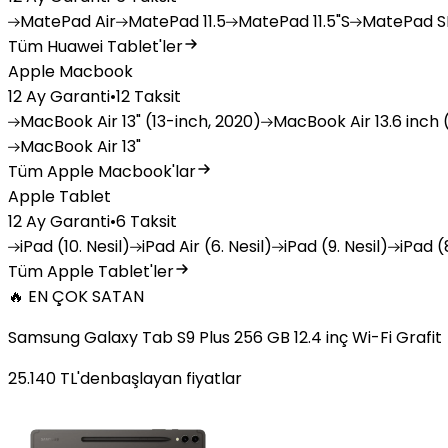
MatePad
Air
MatePad
11.5
MatePad
11.5"S
MatePad
SE
Tüm Huawei Tablet'ler
Apple Macbook
12 Ay Garanti
•
12 Taksit
MacBook
Air 13" (13-inch, 2020)
MacBook
Air 13.6 inch 
MacBook
Air 13"
Tüm Apple Macbook'lar
Apple Tablet
12 Ay Garanti
•
6 Taksit
iPad
(10. Nesil)
iPad
Air (6. Nesil)
iPad
(9. Nesil)
iPad
(8
Tüm Apple Tablet'ler
🔥 EN ÇOK SATAN
Samsung Galaxy Tab S9 Plus 256 GB 12.4 inç Wi-Fi Grafit
25.140
TL'den
başlayan fiyatlar