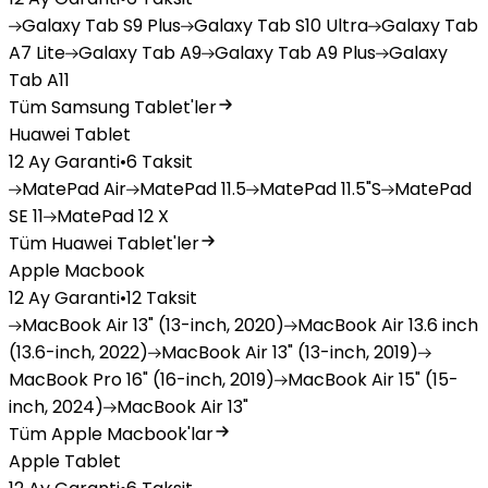
Galaxy
Tab S9 Plus
Galaxy
Tab S10 Ultra
Galaxy
Tab
A7 Lite
Galaxy
Tab A9
Galaxy
Tab A9 Plus
Galaxy
Tab A11
Tüm Samsung Tablet'ler
Huawei Tablet
12 Ay Garanti
•
6 Taksit
MatePad
Air
MatePad
11.5
MatePad
11.5"S
MatePad
SE 11
MatePad
12 X
Tüm Huawei Tablet'ler
Apple Macbook
12 Ay Garanti
•
12 Taksit
MacBook
Air 13" (13-inch, 2020)
MacBook
Air 13.6 inch
(13.6-inch, 2022)
MacBook
Air 13" (13-inch, 2019)
MacBook
Pro 16" (16-inch, 2019)
MacBook
Air 15" (15-
inch, 2024)
MacBook
Air 13"
Tüm Apple Macbook'lar
Apple Tablet