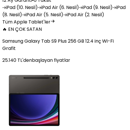
12 Ay Garanti
•
6 Taksit
iPad
(10. Nesil)
iPad
Air (6. Nesil)
iPad
(9. Nesil)
iPad
(8. Nesil)
iPad
Air (5. Nesil)
iPad
Air (2. Nesil)
Tüm Apple Tablet'ler
🔥 EN ÇOK SATAN
Samsung Galaxy Tab S9 Plus 256 GB 12.4 inç Wi-Fi
Grafit
25.140
TL'den
başlayan fiyatlar