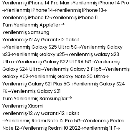
Yenilenmiş
iPhone 14 Pro Max
Yenilenmiş
iPhone 14 Pro
Yenilenmiş
iPhone 14
Yenilenmiş
iPhone 13
Yenilenmiş
iPhone 12
Yenilenmiş
iPhone 11
Tüm Yenilenmiş Apple'ler
Yenilenmiş Samsung
Yenilenmiş
•
12 Ay Garanti
•
12 Taksit
Yenilenmiş
Galaxy S25 Ultra 5G
Yenilenmiş
Galaxy
S23
Yenilenmiş
Galaxy S25
Yenilenmiş
Galaxy S23
Ultra
Yenilenmiş
Galaxy S22 ULTRA 5G
Yenilenmiş
Galaxy S24 Ultra
Yenilenmiş
Galaxy Z Flip5
Yenilenmiş
Galaxy A02
Yenilenmiş
Galaxy Note 20 Ultra
Yenilenmiş
Galaxy S21 Plus 5G
Yenilenmiş
Galaxy S24
FE
Yenilenmiş
Galaxy S21
Tüm Yenilenmiş Samsung'lar
Yenilenmiş Xiaomi
Yenilenmiş
•
12 Ay Garanti
•
12 Taksit
Yenilenmiş
Redmi Note 12 Pro 5G
Yenilenmiş
Redmi
Note 12
Yenilenmiş
Redmi 10 2022
Yenilenmiş
11 T