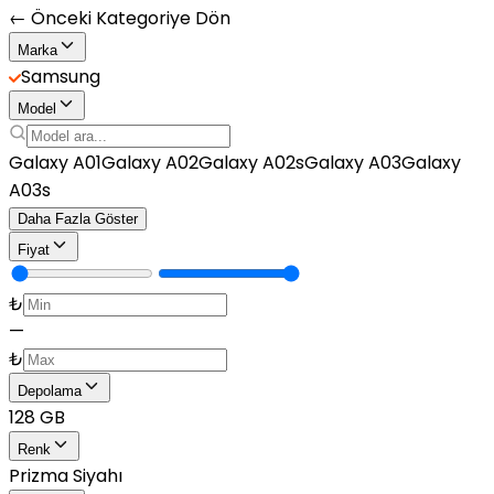
← Önceki Kategoriye Dön
Marka
Samsung
Model
Galaxy A01
Galaxy A02
Galaxy A02s
Galaxy A03
Galaxy
A03s
Daha Fazla Göster
Fiyat
₺
—
₺
Depolama
128 GB
Renk
Prizma Siyahı