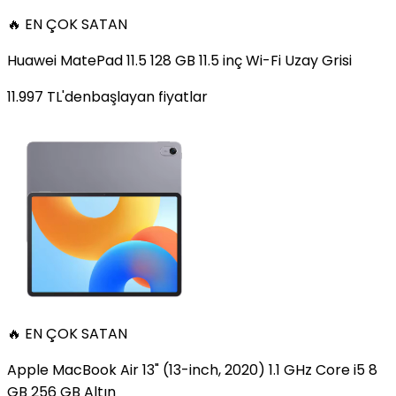
🔥 EN ÇOK SATAN
Huawei MatePad 11.5 128 GB 11.5 inç Wi-Fi Uzay Grisi
11.997
TL'den
başlayan fiyatlar
🔥 EN ÇOK SATAN
Apple MacBook Air 13" (13-inch, 2020) 1.1 GHz Core i5 8
GB 256 GB Altın