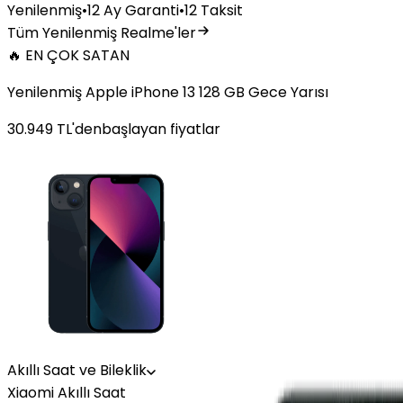
Yenilenmiş
•
12 Ay Garanti
•
12 Taksit
Tüm Yenilenmiş Realme'ler
🔥 EN ÇOK SATAN
Yenilenmiş Apple iPhone 13 128 GB Gece Yarısı
30.949
TL'den
başlayan fiyatlar
Akıllı Saat ve Bileklik
Xiaomi Akıllı Saat