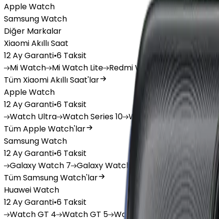
Apple Watch
Samsung Watch
Diğer Markalar
Xiaomi Akıllı Saat
12 Ay Garanti
•
6 Taksit
Mi
Watch
Mi
Watch Lite
Redmi
Watch 3 Active
Redm
Tüm Xiaomi Akıllı Saat'lar
Apple Watch
12 Ay Garanti
•
6 Taksit
Watch
Ultra
Watch
Series 10
Watch
Series 9
Watch
Tüm Apple Watch'lar
Samsung Watch
12 Ay Garanti
•
6 Taksit
Galaxy
Watch 7
Galaxy
Watch Ultra
Galaxy
Watch F
Tüm Samsung Watch'lar
Huawei Watch
12 Ay Garanti
•
6 Taksit
Watch
GT 4
Watch
GT 5
Watch
GT 5 Pro
Watch
Fit