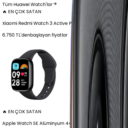
Tüm Huawei Watch'lar
🔥 EN ÇOK SATAN
Xiaomi Redmi Watch 3 Active Plastik 47mm Bluetooth S
6.750
TL'den
başlayan fiyatlar
🔥 EN ÇOK SATAN
Apple Watch SE Alüminyum 44mm GPS Gece yarısı