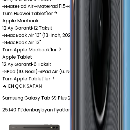
MatePad
Air
MatePad
11.5
MatePad
11.5"S
MatePad
SE
Tüm Huawei Tablet'ler
Apple Macbook
12 Ay Garanti
•
12 Taksit
MacBook
Air 13" (13-inch, 2020)
MacBook
Air 13.6 inch 
MacBook
Air 13"
Tüm Apple Macbook'lar
Apple Tablet
12 Ay Garanti
•
6 Taksit
iPad
(10. Nesil)
iPad
Air (6. Nesil)
iPad
(9. Nesil)
iPad
(8
Tüm Apple Tablet'ler
🔥 EN ÇOK SATAN
Samsung Galaxy Tab S9 Plus 256 GB 12.4 inç Wi-Fi Grafit
25.140
TL'den
başlayan fiyatlar