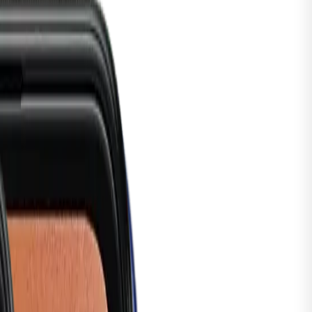
tch
Series 5
alaxy
Watch8