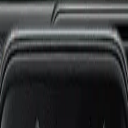
i
Watch 5 Lite
Redmi
Watch 5 Active
Series 8
Watch
Series 7
Watch
SE
Watch
Series 6
Wa
E
Galaxy
Watch 4
Galaxy
Watch 5
Galaxy
Watch 6
G
 SE
Watch
Fit 3
Watch
GT3 Pro