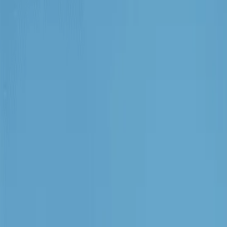
 11
MatePad
12 X
(13.6-inch, 2022)
MacBook
Air 13" (13-inch, 2019)
MacBoo
. Nesil)
iPad
Air (5. Nesil)
iPad
Air (2. Nesil)