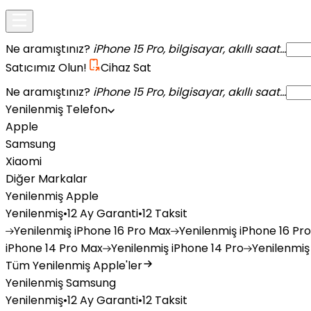
Ne aramıştınız?
iPhone 15 Pro, bilgisayar, akıllı saat...
Satıcımız Olun!
Cihaz Sat
Ne aramıştınız?
iPhone 15 Pro, bilgisayar, akıllı saat...
Yenilenmiş Telefon
Apple
Samsung
Xiaomi
Diğer Markalar
Yenilenmiş Apple
Yenilenmiş
•
12 Ay Garanti
•
12 Taksit
Yenilenmiş
iPhone 16 Pro Max
Yenilenmiş
iPhone 16 Pro
iPhone 14 Pro Max
Yenilenmiş
iPhone 14 Pro
Yenilenmiş
Tüm Yenilenmiş Apple'ler
Yenilenmiş Samsung
Yenilenmiş
•
12 Ay Garanti
•
12 Taksit