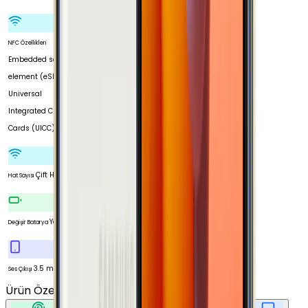
NFC Özellikleri
Embedded secure
element (eSE)
Universal
Integrated Circuit
Cards (UICC)
Çift Hat
Hat Sayısı
Yok
Değişir Batarya
3.5 mm
Ses Çıkışı
Ürün Özellikleri
Tümünü Gör