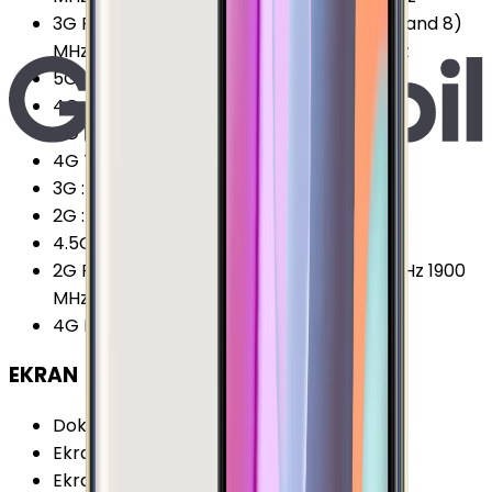
3G Frekansları
:
850 (band 5) MHz 900 (band 8)
MHz 1900 (band 2) MHz 2100 (band 1) MHz
5G
:
Yok
4G
:
Var
4G İndirme
:
150 Mbps
4G Teknolojisi
:
LTE (Cat.4)
3G
:
Var
2G
:
Var
4.5G Desteği
:
Var
2G Frekansları
:
850 MHz 900 MHz 1800 MHz 1900
MHz
4G Karşıya Yükleme
:
50 Mbps
EKRAN
Dokunmatik Türü
:
Kapasitif Ekran
Ekran Teknolojisi
:
Super AMOLED
Ekran Alanı
:
74.54 cm²