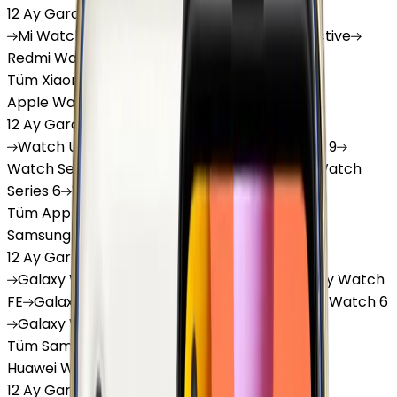
12 Ay Garanti
•
6 Taksit
Mi
Watch
Mi
Watch Lite
Redmi
Watch 3 Active
Redmi
Watch 5 Lite
Redmi
Watch 5 Active
Tüm Xiaomi Akıllı Saat'lar
Apple Watch
12 Ay Garanti
•
6 Taksit
Watch
Ultra
Watch
Series 10
Watch
Series 9
Watch
Series 8
Watch
Series 7
Watch
SE
Watch
Series 6
Watch
Series 5
Tüm Apple Watch'lar
Samsung Watch
12 Ay Garanti
•
6 Taksit
Galaxy
Watch 7
Galaxy
Watch Ultra
Galaxy
Watch
FE
Galaxy
Watch 4
Galaxy
Watch 5
Galaxy
Watch 6
Galaxy
Watch8
Tüm Samsung Watch'lar
Huawei Watch
12 Ay Garanti
•
6 Taksit