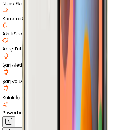
Nano Ekran Koruyucu
Kamera Cam Koruyucu
Akıllı Saat Aksesuarları
Araç Tutucu
Şarj Aleti
Şarj ve Data Kablosu
Kulak İçi Kulaklık
Powerbank