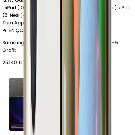
12 Ay Garanti
•
6 Taksit
iPad
(10. Nesil)
iPad
Air (6. Nesil)
iPad
(9. Nesil)
iPad
(8. Nesil)
iPad
Air (5. Nesil)
iPad
Air (2. Nesil)
Tüm Apple Tablet'ler
🔥 EN ÇOK SATAN
Samsung Galaxy Tab S9 Plus 256 GB 12.4 inç Wi-Fi
Grafit
25.140
TL'den
başlayan fiyatlar