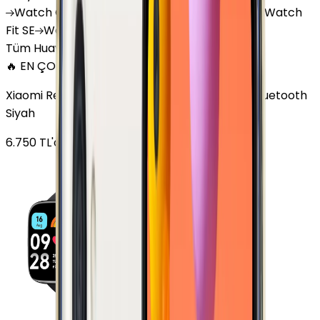
Watch
GT 4
Watch
GT 5
Watch
GT 5 Pro
Watch
Fit SE
Watch
Fit 3
Watch
GT3 Pro
Tüm Huawei Watch'lar
🔥 EN ÇOK SATAN
Xiaomi Redmi Watch 3 Active Plastik 47mm Bluetooth
Siyah
6.750
TL'den
başlayan fiyatlar