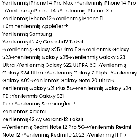
Yenilenmiş
iPhone 14 Pro Max
Yenilenmiş
iPhone 14 Pro
Yenilenmiş
iPhone 14
Yenilenmiş
iPhone 13
Yenilenmiş
iPhone 12
Yenilenmiş
iPhone 11
Tüm Yenilenmiş Apple'ler
Yenilenmiş Samsung
Yenilenmiş
•
12 Ay Garanti
•
12 Taksit
Yenilenmiş
Galaxy S25 Ultra 5G
Yenilenmiş
Galaxy
S23
Yenilenmiş
Galaxy S25
Yenilenmiş
Galaxy S23
Ultra
Yenilenmiş
Galaxy S22 ULTRA 5G
Yenilenmiş
Galaxy S24 Ultra
Yenilenmiş
Galaxy Z Flip5
Yenilenmiş
Galaxy A02
Yenilenmiş
Galaxy Note 20 Ultra
Yenilenmiş
Galaxy S21 Plus 5G
Yenilenmiş
Galaxy S24
FE
Yenilenmiş
Galaxy S21
Tüm Yenilenmiş Samsung'lar
Yenilenmiş Xiaomi
Yenilenmiş
•
12 Ay Garanti
•
12 Taksit
Yenilenmiş
Redmi Note 12 Pro 5G
Yenilenmiş
Redmi
Note 12
Yenilenmiş
Redmi 10 2022
Yenilenmiş
11 T