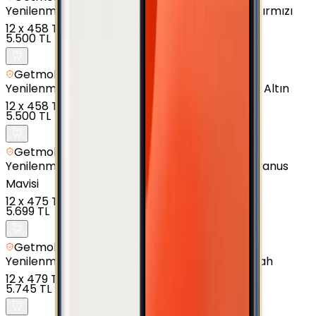
Yenilenmiş
Samsung Galaxy J6 Plus - 32 GB - Kırmızı
12
x
458 TL
5.500 TL
Getmobil Güvencesi
Yenilenmiş
Samsung Galaxy J7 Prime - 16 GB - Altın
12
x
458 TL
5.500 TL
Getmobil Güvencesi
Yenilenmiş
Samsung Galaxy M20 - 32 GB - Okyanus
Mavisi
12
x
475 TL
5.699 TL
Getmobil Güvencesi
Yenilenmiş
Samsung Galaxy A02s - 32 GB - Siyah
12
x
479 TL
5.745 TL