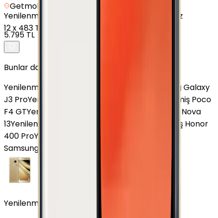
Getmobil Güvencesi
Yenilenmiş
Samsung Galaxy A11 - 32 GB - Beyaz
12
x
483 TL
5.795 TL
Bunlar da İlginizi Çekebilir
Yenilenmiş Poco X4 GT 5G
Yenilenmiş Samsung Galaxy
J3 Pro
Yenilenmiş Samsung Galaxy A33
Yenilenmiş Poco
F4 GT
Yenilenmiş Omix X600
Yenilenmiş Huawei Nova
13
Yenilenmiş Samsung Galaxy S25 FE
Yenilenmiş Honor
400 Pro
Yenilenmiş Apple iPhone XR
Yenilenmiş
Samsung Galaxy J7 Core
Yenilenmiş Samsung Galaxy C5 Altın 64 GB