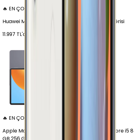
🔥 EN ÇOK SATAN
Huawei MatePad 11.5 128 GB 11.5 inç Wi-Fi Uzay Grisi
11.997
TL'den
başlayan fiyatlar
🔥 EN ÇOK SATAN
Apple MacBook Air 13" (13-inch, 2020) 1.1 GHz Core i5 8
GB 256 GB Altın