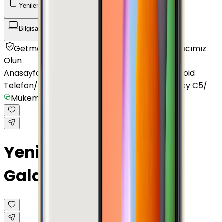
Yenilenmiş Telefon
Akıllı Saat ve Bileklik
Bilgisayar / Tablet
Aksesuar
Getmobil Güvencesi
Mağazalarımız
Satıcımız
Olun
Anasayfa
/
Yenilenmiş Telefon
/
Yenilenmiş Android
Telefon
/
Yenilenmiş Samsung
/
Yenilenmiş Galaxy C5
/
Mükemmel
Yenilenmiş Samsung
Galaxy C5 Altın 64 GB