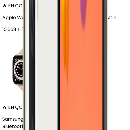
🔥 EN ÇOK SATAN
Apple Watch Series 6 Alüminyum 40mm GPS Altın
10.668
TL'den
başlayan fiyatlar
🔥 EN ÇOK SATAN
Samsung Galaxy Watch 7 Alüminyum 40 mm
Bluetooth Wi-Fi Yeşil