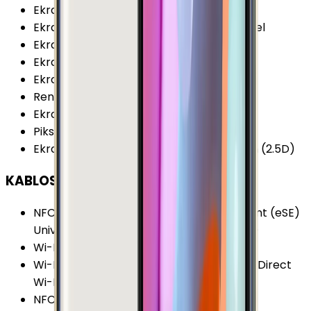
Ekran / Gövde Oranı
:
70.96 %
Ekran Çözünürlüğü
:
1080x1920 (FHD) Piksel
Ekran Çözünürlüğü Standardı
:
FHD
Ekran Yenileme Hızı
:
60 Hz
Ekran Oranı (Aspect Ratio)
:
16:9
Renk Sayısı
:
16 Milyon
Ekran Boyutu
:
5.2 İnç
Piksel Yoğunluğu
:
424 PPI
Ekran Özellikleri
:
Multi Touch Eğimli Ekran (2.5D)
KABLOSUZ BAĞLANTILAR
NFC Özellikleri
:
Embedded secure element (eSE)
Universal Integrated Circuit Cards (UICC)
Wi-Fi Kanalları
:
Wi-Fi 4 (802.11 a/b/g/n)
Wi-Fi Özellikleri
:
Dual-Band (5GHz) Wi-Fi Direct
Wi-Fi Hotspot
NFC
:
Var