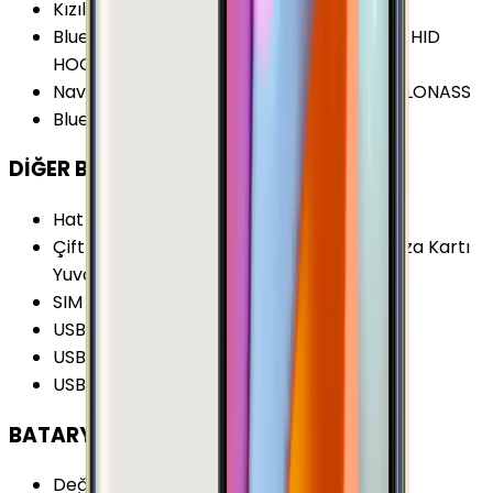
Kızılötesi
:
Yok
Bluetooth Özellikleri
:
A2DP AVRCP DI HFP HID
HOGP HSP MAP OPP PAN PBAP
Navigasyon Özellikleri
:
GPS A-GPS BDS GLONASS
Bluetooth Versiyonu
:
4.2
DİĞER BAĞLANTILAR
Hat Sayısı
:
Çift Hat
Çift Hat Özelliği
:
Dual Standby 2. SIM Hafıza Kartı
Yuvasında
SIM
:
Nano-SIM (4FF)
USB Özellikleri
:
USB On-the-go (OTG)
USB Bağlantı Tipi
:
Micro-USB
USB Versiyonu
:
2.0
BATARYA
Değişir Batarya
:
Yok