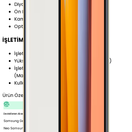
Diyafram Açıklığı
:
F1.9
Ön Kamera Diyafram Açıklığı
:
F1.9
Kamera Çözünürlüğü
:
16 MP
Optik Görüntü Sabitleyici (OIS)
:
Yok
İŞLETİM SİSTEMİ
İşletim Sistemi
:
Android
Yükseltilebilir Versiyon
:
Android 8.0 (Oreo)
İşletim Sistemi Versiyonu
:
Android 6.0.1
(Marshmallow)
Kullanıcı Arayüzü
:
TouchWiz
Ürün Özellikleri
Tümünü Gör
Desteklenen Aksesuarlar
Samsung Gear 2
Neo Samsung Gear