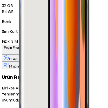
32 GB
64 GB
Renk
Sim Kart Seçimi
Fiziki SIM
Peşin Fiyatına
12
Taksit
x
214,67 TL
12 Ay
Taksit
12 Ay
Güvence
4 iş
gününde
14 gün
içinde iade
Yenilenmiş
Cihaz Nedir?
Ürün Fırsatları
Birlikte Al
En Çok Eşleştirilen
Yenilenmiş Samsung Galaxy C5 Altın 64 GB ile
uyumludur.