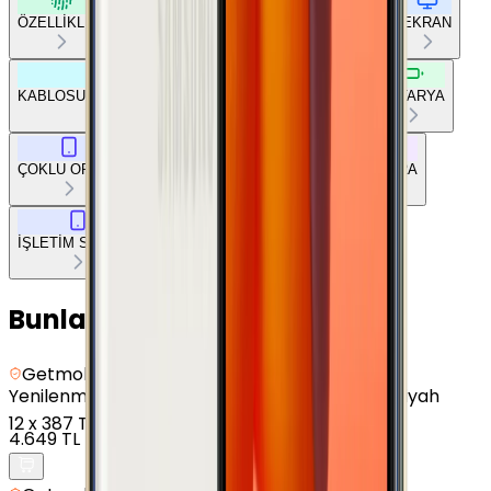
ÖZELLİKLER
TEMEL BİLGİLER
AĞ BAĞLANTILARI
EKRAN
KABLOSUZ BAĞLANTILAR
DİĞER BAĞLANTILAR
BATARYA
ÇOKLU ORTAM
TEMEL DONANIM
TASARIM
KAMERA
İŞLETİM SİSTEMİ
Bunları da Beğenebilirsin
Getmobil Güvencesi
Yenilenmiş
Samsung Galaxy J4 Plus - 16 GB - Siyah
12
x
387 TL
4.649 TL