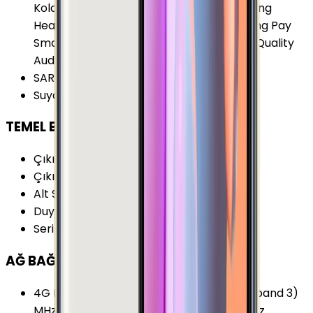
Kolay Arayüz (Easy Mode) S Voice Samsung
Health (S Health) Samsung KNOX Samsung Pay
Smart Manager Smart Switch Ultra High Quality
Audio (UHQA) Ultra Power Saving Mode
SAR Değeri 10g (Vücut)
:
1.07 W/kg
Suya Dayanıklılık
:
Yok
TEMEL BİLGİLER
Çıkış Yılı
:
2016
Çıkış Tarihi
:
2016, Eylül
Alt Seri
:
Samsung Galaxy C5
Duyurulma Tarihi
:
2016, Mayıs
Seri
:
Samsung Galaxy C
AĞ BAĞLANTILARI
4G Frekansları
:
900 (band 8) MHz 1800 (band 3)
MHz 2100 (band 1) MHz 2600 (band 7) MHz