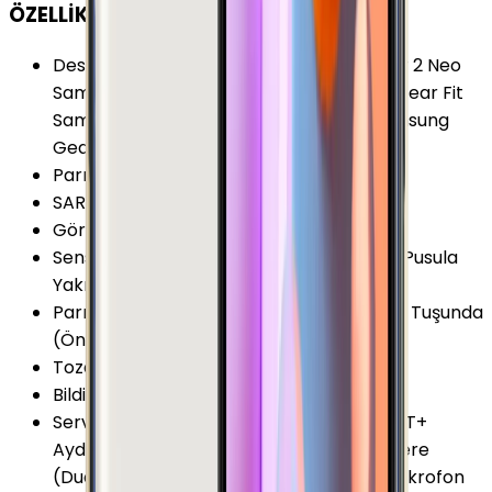
ÖZELLİKLER
Desteklenen Aksesuarlar
:
Samsung Gear 2 Neo
Samsung Gear Circle Desteği Samsung Gear Fit
Samsung Gear Fit 2 Samsung Gear S Samsung
Gear S2
Parmak izi Okuyucu
:
Var
SAR Değeri 10g (Baş)
:
0.453 W/kg
Görüntülü Konuşma (Uygulama)
:
Var
Sensörler
:
RGB Işık Sensörü Hall Sensörü Pusula
Yakınlık Sensörü İvmeölçer
Parmak izi Okuyucu Özellikleri
:
Ana Ekran Tuşunda
(Ön)
Toza Dayanıklılık
:
Yok
Bildirim Işığı (LED)
:
Var
Servis ve Uygulamalar
:
Android Beam ANT+
Aydınlatmalı Kapasitif Tuşlar Çoklu Pencere
(Dual/Multi Window) Gürültü Önleyici 2 Mikrofon