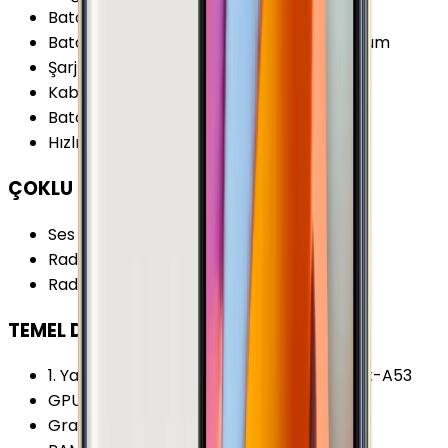
Batarya Teknolojisi
:
Lithium Ion (Li-Ion)
Batarya Özellikleri
:
90 Dakikada Tam dolum
Şarj
:
Micro-USB
Kablosuz Şarj
:
Yok
Batarya Kapasitesi (Tipik)
:
2600 mAh
Hızlı Şarj
:
Var
ÇOKLU ORTAM
Ses Çıkışı
:
3.5 mm
Radyo Özellikleri
:
RDS
Radyo
:
Var
TEMEL DONANIM
1. Yardımcı İşlemci
:
4x 1.2 GHz ARM Cortex-A53
GPU Frekansı
:
550 MHz
Grafik İşlemcisi (GPU)
:
Adreno 405