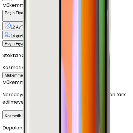
Mükemmel
Peşin Fiyatına
12
Taksit
x
214,67 TL
12 Ay
Taksit
12 Ay
Güvence
4 iş
gününde
14 gün
içinde iade
Yenilenmiş
Cihaz Nedir?
2.576 TL
Peşin Fiyatına
12
taksit x
214,67 TL
Stokta Yok
Kozmetik Durumu
Nasıl Görünüyor?
Mükemmel
Çok İyi
İyi
Outlet
Mükemmel
Neredeyse sıfır ayarında görünüm. Kullanım izleri fark
edilmeyecek seviyededir.
Detayını Gör
Kozmetik Seçeneklerini Karşılaştır
Depolama