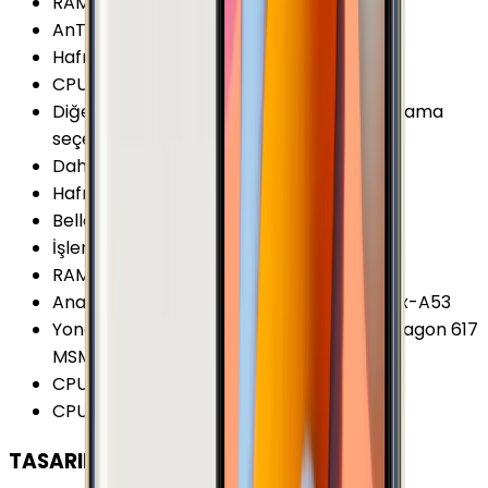
RAM Frekansı (Maks.)
:
933 MHz
AnTuTu Puanı (v6)
:
45.000 Puan
Hafıza Kartı Maks. Kapasitesi
:
128 GB
CPU Üretim Teknolojisi
:
28 nm
Diğer Hafıza Seçenekleri
:
32/64GB Depolama
seçeneği var
Dahili Depolama
:
32 GB
Hafıza Kartı Desteği
:
Var
Bellek (RAM)
:
4 GB
İşlemci Mimarisi
:
64-bit
RAM Tipi
:
LPDDR3
Ana İşlemci (CPU)
:
4x 1.5 GHz ARM Cortex-A53
Yonga Seti (Chipset)
:
Qualcomm Snapdragon 617
MSM8952
CPU Çekirdeği
:
8 Çekirdek
CPU Frekansı
:
1.5 GHz
TASARIM