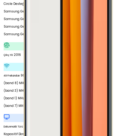
Circle Desteği
Samsung Gear Fit
Samsung Gear Fit 2
Samsung Gear S
Samsung Gear S2
2016
Çıkış Yılı
900
4G Frekansları
(band 8) MHz 1800
(band 3) MHz 2100
(band 1) MHz 2600
(band 7) MHz
Dokunmatik Türü
Kapasitif Ekran