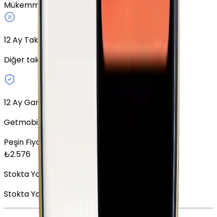
Mükemmel
64 GB
Altın
Fiziki SIM
12
Ay Taksit Seçeneği
Diğer taksit seçeneklerini keşfedin.
12 Ay Garanti
Getmobil Garantisi
Peşin Fiyatına
12
x
214,67
TL
₺
2.576
Stokta Yok
Stokta Yok