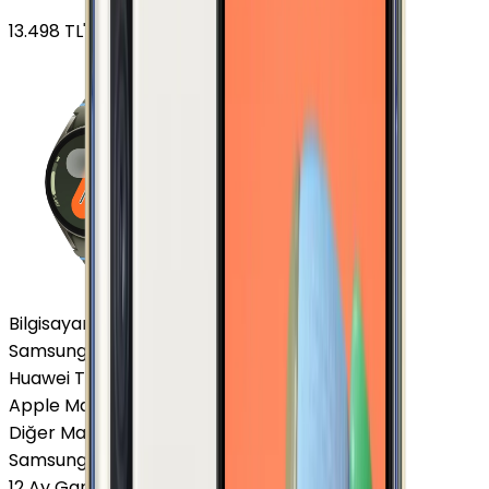
13.498
TL'den
başlayan fiyatlar
Bilgisayar / Tablet
Samsung Tablet
Huawei Tablet
Apple Macbook
Diğer Markalar
Samsung Tablet
12 Ay Garanti
•
6 Taksit