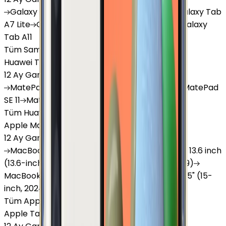
Galaxy
Tab S9 Plus
Galaxy
Tab S10 Ultra
Galaxy
Tab
A7 Lite
Galaxy
Tab A9
Galaxy
Tab A9 Plus
Galaxy
Tab A11
Tüm Samsung Tablet'ler
Huawei Tablet
12 Ay Garanti
•
6 Taksit
MatePad
Air
MatePad
11.5
MatePad
11.5"S
MatePad
SE 11
MatePad
12 X
Tüm Huawei Tablet'ler
Apple Macbook
12 Ay Garanti
•
12 Taksit
MacBook
Air 13" (13-inch, 2020)
MacBook
Air 13.6 inch
(13.6-inch, 2022)
MacBook
Air 13" (13-inch, 2019)
MacBook
Pro 16" (16-inch, 2019)
MacBook
Air 15" (15-
inch, 2024)
MacBook
Air 13"
Tüm Apple Macbook'lar
Apple Tablet