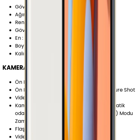
Gövde Malzemesi (Kapak)
:
Metal
Ağırlık
:
143 Gram
Renk Seçenekleri
:
Altın Beyaz Gri Pembe
Gövde Malzemesi (Çerçeve)
:
Metal
En
:
72 mm
Boy
:
145.9 mm
Kalınlık
:
6.7 mm
KAMERA
Ön Kamera Çözünürlüğü
:
8 MP
Ön Kamera Özellikleri
:
Sesle Komut Gesture Shot
Video Kayıt Çözünürlüğü
:
1080p (Full HD)
Kamera Özellikleri
:
HDR Panorama Otomatik
odaklama Yüz Algılama Seri Çekim (Burst) Modu
Zamanlayıcı
Flaş
:
Çift Tonlu 2 LED
Video FPS Değeri
:
30 fps