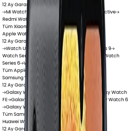
12 Ay Garanti
•
6 Taksit
Mi
Watch
Mi
Watch Lite
Redmi
Watch 3 Active
Redmi
Watch 5 Lite
Redmi
Watch 5 Active
Tüm Xiaomi Akıllı Saat'lar
Apple Watch
12 Ay Garanti
•
6 Taksit
Watch
Ultra
Watch
Series 10
Watch
Series 9
Watch
Series 8
Watch
Series 7
Watch
SE
Watch
Series 6
Watch
Series 5
Tüm Apple Watch'lar
Samsung Watch
12 Ay Garanti
•
6 Taksit
Galaxy
Watch 7
Galaxy
Watch Ultra
Galaxy
Watch
FE
Galaxy
Watch 4
Galaxy
Watch 5
Galaxy
Watch 6
Galaxy
Watch8
Tüm Samsung Watch'lar
Huawei Watch
12 Ay Garanti
•
6 Taksit