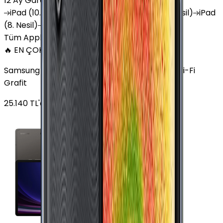
12 Ay Garanti
•
6 Taksit
iPad
(10. Nesil)
iPad
Air (6. Nesil)
iPad
(9. Nesil)
iPad
(8. Nesil)
iPad
Air (5. Nesil)
iPad
Air (2. Nesil)
Tüm Apple Tablet'ler
🔥 EN ÇOK SATAN
Samsung Galaxy Tab S9 Plus 256 GB 12.4 inç Wi-Fi
Grafit
25.140
TL'den
başlayan fiyatlar