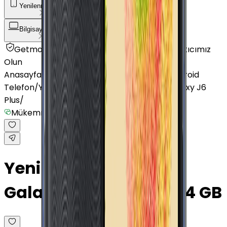
Yenilenmiş Telefon
Akıllı Saat ve Bileklik
Bilgisayar / Tablet
Aksesuar
Getmobil Güvencesi
Mağazalarımız
Satıcımız
Olun
Anasayfa
/
Yenilenmiş Telefon
/
Yenilenmiş Android
Telefon
/
Yenilenmiş Samsung
/
Yenilenmiş Galaxy J6
Plus
/
Mükemmel
Yenilenmiş Samsung
Galaxy J6 Plus Mavi 64 GB