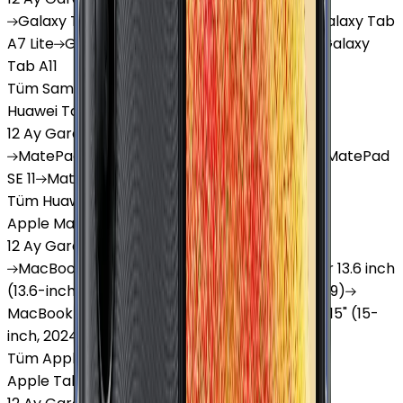
Galaxy
Tab S9 Plus
Galaxy
Tab S10 Ultra
Galaxy
Tab
A7 Lite
Galaxy
Tab A9
Galaxy
Tab A9 Plus
Galaxy
Tab A11
Tüm Samsung Tablet'ler
Huawei Tablet
12 Ay Garanti
•
6 Taksit
MatePad
Air
MatePad
11.5
MatePad
11.5"S
MatePad
SE 11
MatePad
12 X
Tüm Huawei Tablet'ler
Apple Macbook
12 Ay Garanti
•
12 Taksit
MacBook
Air 13" (13-inch, 2020)
MacBook
Air 13.6 inch
(13.6-inch, 2022)
MacBook
Air 13" (13-inch, 2019)
MacBook
Pro 16" (16-inch, 2019)
MacBook
Air 15" (15-
inch, 2024)
MacBook
Air 13"
Tüm Apple Macbook'lar
Apple Tablet