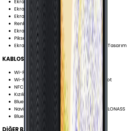
Ekran Çözünürlüğü Standardı
:
HD+
Ekran Yenileme Hızı
:
60 Hz
Ekran Oranı (Aspect Ratio)
:
18.5:9
Renk Sayısı
:
16 Milyon
Ekran Boyutu
:
6.0 İnç
Piksel Yoğunluğu
:
274 PPI
Ekran Özellikleri
:
Multi Touch Çerçevesiz Tasarım
KABLOSUZ BAĞLANTILAR
Wi-Fi Kanalları
:
Wi-Fi 4 (802.11 b/g/n)
Wi-Fi Özellikleri
:
Wi-Fi Direct Wi-Fi Hotspot
NFC
:
Yok
Kızılötesi
:
Yok
Bluetooth Özellikleri
:
LE
Navigasyon Özellikleri
:
GPS A-GPS BDS GLONASS
Bluetooth Versiyonu
:
4.2
DİĞER BAĞLANTILAR