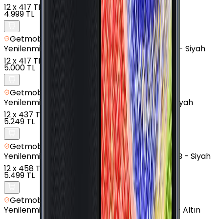
12
x
417 TL
4.999 TL
Getmobil Güvencesi
Yenilenmiş
Samsung Galaxy A7 (2016) - 16 GB - Siyah
12
x
417 TL
5.000 TL
Getmobil Güvencesi
Yenilenmiş
Samsung Galaxy J3 Pro - 16 GB - Siyah
12
x
437 TL
5.249 TL
Getmobil Güvencesi
Yenilenmiş
Samsung Galaxy J7 Prime 2 - 32 GB - Siyah
12
x
458 TL
5.499 TL
Getmobil Güvencesi
Yenilenmiş
Samsung Galaxy J7 Prime - 16 GB - Altın