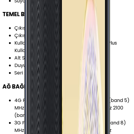
Suya Dayanıklılık
:
Yok
TEMEL BİLGİLER
Çıkış Yılı
:
2018
Çıkış Tarihi
:
2018, Ekim
Kullanım Kılavuzu
:
Samsung Galaxy J6+ Plus
Kullanım Kılavuzu
Alt Seri
:
Samsung Galaxy J6
Duyurulma Tarihi
:
2018, Eylül
Seri
:
Samsung Galaxy J
AĞ BAĞLANTILARI
4G Frekansları
:
800 (band 20) MHz 850 (band 5)
MHz 900 (band 8) MHz 1800 (band 3) MHz 2100
(band 1) MHz 2600 (band 7) MHz
3G Frekansları
:
850 (band 5) MHz 900 (band 8)
MHz 1900 (band 2) MHz 2100 (band 1) MHz