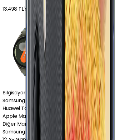
13.498
TL'den
başlayan fiyatlar
Bilgisayar / Tablet
Samsung Tablet
Huawei Tablet
Apple Macbook
Diğer Markalar
Samsung Tablet
12 Ay Garanti
•
6 Taksit