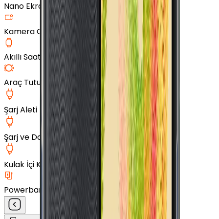
Nano Ekran Koruyucu
Kamera Cam Koruyucu
Akıllı Saat Aksesuarları
Araç Tutucu
Şarj Aleti
Şarj ve Data Kablosu
Kulak İçi Kulaklık
Powerbank