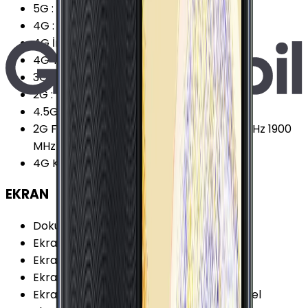
5G
:
Yok
4G
:
Var
4G İndirme
:
150 Mbps
4G Teknolojisi
:
LTE (Cat.4)
3G
:
Var
2G
:
Var
4.5G Desteği
:
Var
2G Frekansları
:
850 MHz 900 MHz 1800 MHz 1900
MHz
4G Karşıya Yükleme
:
50 Mbps
EKRAN
Dokunmatik Türü
:
Kapasitif Ekran
Ekran Teknolojisi
:
TFT LCD
Ekran Alanı
:
91.37 cm²
Ekran / Gövde Oranı
:
73.61 %
Ekran Çözünürlüğü
:
720x1480 (HD+) Piksel