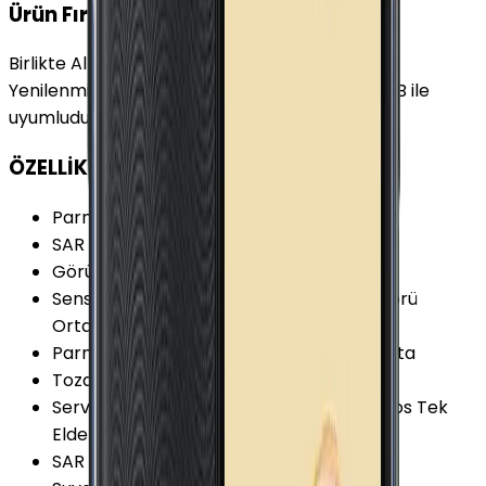
Ürün Fırsatları
Birlikte Al
En Çok Eşleştirilen
Yenilenmiş Samsung Galaxy J6 Plus Mavi 64 GB ile
uyumludur.
ÖZELLİKLER
Parmak izi Okuyucu
:
Var
SAR Değeri 10g (Baş)
:
0.308 W/kg
Görüntülü Konuşma (Uygulama)
:
Var
Sensörler
:
Jiroskop Pusula Yakınlık Sensörü
Ortam Işığı Sensörü İvmeölçer
Parmak izi Okuyucu Özellikleri
:
Yan Tarafta
Toza Dayanıklılık
:
Yok
Servis ve Uygulamalar
:
ANT+ Dolby Atmos Tek
Elde Kullanım Modu Yüz Tanımlama
SAR Değeri 10g (Vücut)
:
1.334 W/kg