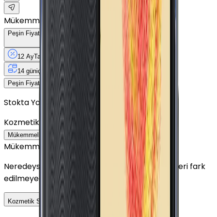
Mükemmel
Peşin Fiyatına
12
Taksit
x
211,17 TL
12 Ay
Taksit
12 Ay
Güvence
4 iş
gününde
14 gün
içinde iade
Yenilenmiş
Cihaz Nedir?
2.534 TL
Peşin Fiyatına
12
taksit x
211,17 TL
Stokta Yok
Kozmetik Durumu
Nasıl Görünüyor?
Mükemmel
Çok İyi
İyi
Outlet
Mükemmel
Neredeyse sıfır ayarında görünüm. Kullanım izleri fark
edilmeyecek seviyededir.
Detayını Gör
Kozmetik Seçeneklerini Karşılaştır