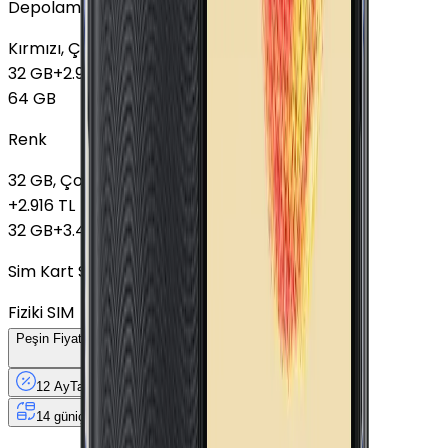
Depolama
Kırmızı, Çok İyi
32 GB
+
2.916 TL
64 GB
Renk
32 GB, Çok İyi
+
2.916 TL
32 GB
+
3.416 TL
Sim Kart Seçimi
Fiziki SIM
Peşin Fiyatına
12
Taksit
x
211,17 TL
12 Ay
Taksit
12 Ay
Güvence
4 iş
gününde
14 gün
içinde iade
Yenilenmiş
Cihaz Nedir?