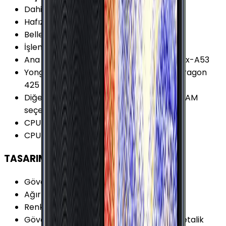
Dahili Depolama
:
32 GB
Hafıza Kartı Desteği
:
Var
Bellek (RAM)
:
3 GB
İşlemci Mimarisi
:
64-bit
Ana İşlemci (CPU)
:
4x 1.4 GHz ARM Cortex-A53
Yonga Seti (Chipset)
:
Qualcomm Snapdragon
425 MSM8917
Diğer Bellek (RAM) Seçenekleri
:
3/4GB RAM
seçeneği var
CPU Çekirdeği
:
4 Çekirdek
CPU Frekansı
:
1.4 GHz
TASARIM
Gövde Malzemesi (Kapak)
:
Cam
Ağırlık
:
178 Gram
Renk Seçenekleri
:
Gri Kırmızı Mavi Siyah
Gövde Malzemesi (Çerçeve)
:
Plastik (Metalik