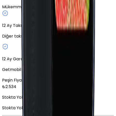
Mükemmel
64 GB
Mavi
Fiziki SIM
12
Ay Taksit Seçeneği
Diğer taksit seçeneklerini keşfedin.
12 Ay Garanti
Getmobil Garantisi
Peşin Fiyatına
12
x
211,17
TL
₺
2.534
Stokta Yok
Stokta Yok