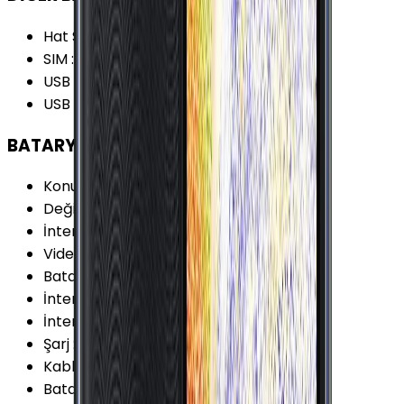
Hat Sayısı
:
Tek Hat
SIM
:
Nano-SIM (4FF)
USB Bağlantı Tipi
:
Micro-USB
USB Versiyonu
:
2.0
BATARYA
Konuşma Süresi (3G)
:
23 Saat
Değişir Batarya
:
Yok
İnternet Kullanımı (WiFi)
:
16 Saat
Video Oynatma
:
15 Saat
Batarya Teknolojisi
:
Lithium Ion (Li-Ion)
İnternet Kullanımı (3G)
:
13 Saat
İnternet Kullanımı (4G)
:
16 Saat
Şarj
:
Micro-USB
Kablosuz Şarj
:
Yok
Batarya Kapasitesi (Tipik)
:
3300 mAh