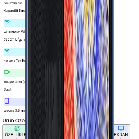
Dokunmatik Türü
Kapasitif Ekran
Wi-Fi 4
Wi-Fi Kanalları
(802.11 b/g/n)
Tek Hat
Hat Sayısı
23
Konuşma Süresi (3G)
Saat
3.5 mm
Ses Çıkışı
Ürün Özellikleri
Tümünü Gör
ÖZELLİKLER
TEMEL BİLGİLER
AĞ BAĞLANTILARI
EKRAN