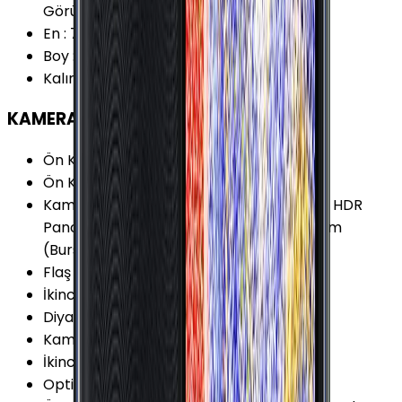
Görünümlü)
En
:
76.9 mm
Boy
:
161.4 mm
Kalınlık
:
7.9 mm
KAMERA
Ön Kamera Çözünürlüğü
:
8 MP
Ön Kamera Video Çözünürlüğü
:
1080p
Kamera Özellikleri
:
Portre Modu (Bokeh) HDR
Panorama Otomatik odaklama Seri Çekim
(Burst) Modu Zamanlayıcı
Flaş
:
LED
İkinci Arka Kamera Diyafram
:
F2.2
Diyafram Açıklığı
:
F1.9
Kamera Çözünürlüğü
:
13 MP
İkinci Arka Kamera Çözünürlüğü
:
5 MP
Optik Görüntü Sabitleyici (OIS)
:
Yok