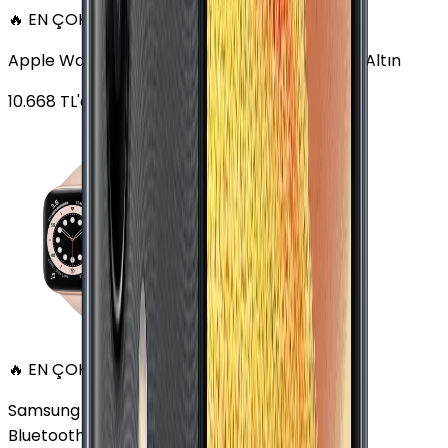
🔥 EN ÇOK SATAN
Apple Watch Series 6 Alüminyum 40mm GPS Altın
10.668
TL'den
başlayan fiyatlar
🔥 EN ÇOK SATAN
Samsung Galaxy Watch 7 Alüminyum 40 mm
Bluetooth Wi-Fi Yeşil