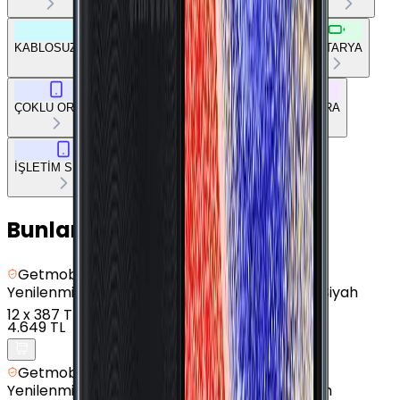
KABLOSUZ BAĞLANTILAR
DİĞER BAĞLANTILAR
BATARYA
ÇOKLU ORTAM
TEMEL DONANIM
TASARIM
KAMERA
İŞLETİM SİSTEMİ
Bunları da Beğenebilirsin
Getmobil Güvencesi
Yenilenmiş
Samsung Galaxy J4 Plus - 16 GB - Siyah
12
x
387 TL
4.649 TL
Getmobil Güvencesi
Yenilenmiş
Samsung Galaxy A01 - 16 GB - Siyah