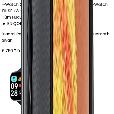
Watch
GT 4
Watch
GT 5
Watch
GT 5 Pro
Watch
Fit SE
Watch
Fit 3
Watch
GT3 Pro
Tüm Huawei Watch'lar
🔥 EN ÇOK SATAN
Xiaomi Redmi Watch 3 Active Plastik 47mm Bluetooth
Siyah
6.750
TL'den
başlayan fiyatlar