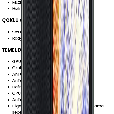
Müzik Oynatma
:
91 Saat
Hızlı Şarj
:
Yok
ÇOKLU ORTAM
Ses Çıkışı
:
3.5 mm
Radyo
:
Var
TEMEL DONANIM
GPU Frekansı
:
500 MHz
Grafik İşlemcisi (GPU)
:
Adreno 308
AnTuTu Puanı (v7)
:
42.200 Puan
AnTuTu Puanı (v9)
:
67.200 Puan
Hafıza Kartı Maks. Kapasitesi
:
512 GB
CPU Üretim Teknolojisi
:
28 nm
AnTuTu Puanı (v8)
:
43.700 Puan
Diğer Hafıza Seçenekleri
:
32/64GB Depolama
seçeneği var