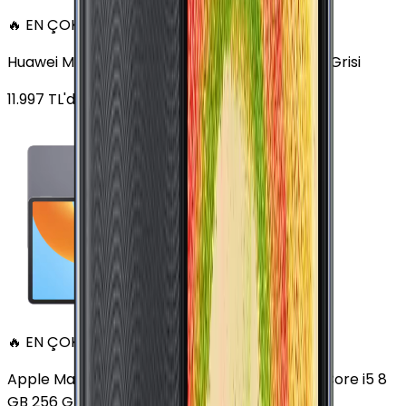
🔥 EN ÇOK SATAN
Huawei MatePad 11.5 128 GB 11.5 inç Wi-Fi Uzay Grisi
11.997
TL'den
başlayan fiyatlar
🔥 EN ÇOK SATAN
Apple MacBook Air 13" (13-inch, 2020) 1.1 GHz Core i5 8
GB 256 GB Altın