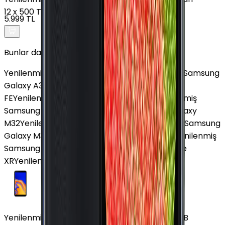
12
x
500 TL
5.999 TL
Bunlar da İlginizi Çekebilir
Yenilenmiş Samsung Galaxy J3 Pro
Yenilenmiş Samsung
Galaxy A33
Yenilenmiş Samsung Galaxy S25
FE
Yenilenmiş Samsung Galaxy J7 Core
Yenilenmiş
Samsung Galaxy M52
Yenilenmiş Samsung Galaxy
M32
Yenilenmiş Samsung Galaxy J5
Yenilenmiş Samsung
Galaxy M31s
Yenilenmiş Samsung Galaxy A12
Yenilenmiş
Samsung Galaxy A30S
Yenilenmiş Apple iPhone
XR
Yenilenmiş Apple iPhone 16 Plus
Yenilenmiş Samsung Galaxy J6 Plus Mavi 64 GB