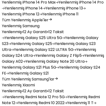
Yenilenmiş
iPhone 14 Pro Max
Yenilenmiş
iPhone 14 Pro
Yenilenmiş
iPhone 14
Yenilenmiş
iPhone 13
Yenilenmiş
iPhone 12
Yenilenmiş
iPhone 11
Tüm Yenilenmiş Apple'ler
Yenilenmiş Samsung
Yenilenmiş
•
12 Ay Garanti
•
12 Taksit
Yenilenmiş
Galaxy S25 Ultra 5G
Yenilenmiş
Galaxy
S23
Yenilenmiş
Galaxy S25
Yenilenmiş
Galaxy S23
Ultra
Yenilenmiş
Galaxy S22 ULTRA 5G
Yenilenmiş
Galaxy S24 Ultra
Yenilenmiş
Galaxy Z Flip5
Yenilenmiş
Galaxy A02
Yenilenmiş
Galaxy Note 20 Ultra
Yenilenmiş
Galaxy S21 Plus 5G
Yenilenmiş
Galaxy S24
FE
Yenilenmiş
Galaxy S21
Tüm Yenilenmiş Samsung'lar
Yenilenmiş Xiaomi
Yenilenmiş
•
12 Ay Garanti
•
12 Taksit
Yenilenmiş
Redmi Note 12 Pro 5G
Yenilenmiş
Redmi
Note 12
Yenilenmiş
Redmi 10 2022
Yenilenmiş
11 T