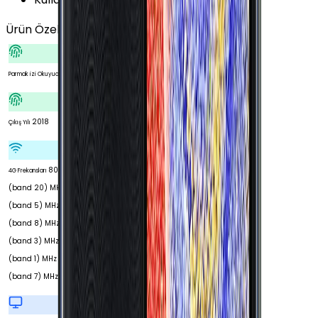
Ürün Özellikleri
Tümünü Gör
Var
Parmak izi Okuyucu
2018
Çıkış Yılı
800
4G Frekansları
(band 20) MHz 850
(band 5) MHz 900
(band 8) MHz 1800
(band 3) MHz 2100
(band 1) MHz 2600
(band 7) MHz