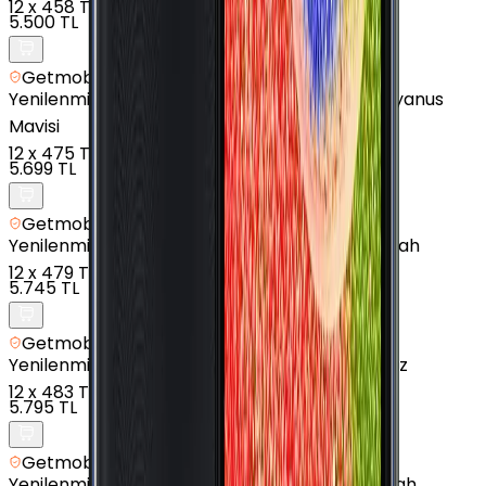
12
x
458 TL
5.500 TL
Getmobil Güvencesi
Yenilenmiş
Samsung Galaxy M20 - 32 GB - Okyanus
Mavisi
12
x
475 TL
5.699 TL
Getmobil Güvencesi
Yenilenmiş
Samsung Galaxy A02s - 32 GB - Siyah
12
x
479 TL
5.745 TL
Getmobil Güvencesi
Yenilenmiş
Samsung Galaxy A11 - 32 GB - Beyaz
12
x
483 TL
5.795 TL
Getmobil Güvencesi
Yenilenmiş
Samsung Galaxy A04 - 64 GB - Siyah