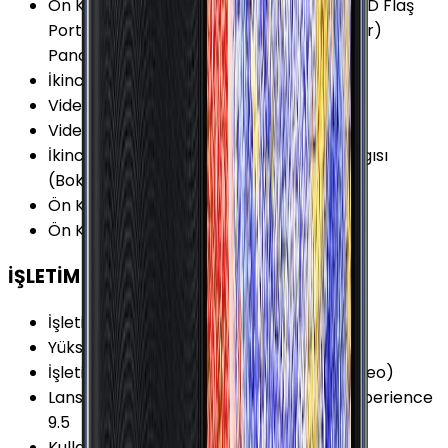
Ön Kamera Özellikleri
:
Ön Kamera için LED Flaş
Portre Modu HDR Zamanlayıcı (self-timer)
Panorama Selfi
İkinci Arka Kamera
:
Var
Video Kayıt Çözünürlüğü
:
1080p (Full HD)
Video FPS Değeri
:
30 fps
İkinci Arka Kamera Özellikleri
:
Derinlik Algısı
(Bokeh)
Ön Kamera Diyafram Açıklığı
:
F1.9
Ön Kamera FPS Değeri
:
30 fps
İŞLETİM SİSTEMİ
İşletim Sistemi
:
Android
Yükseltilebilir Versiyon
:
Android 10 (Q)
İşletim Sistemi Versiyonu
:
Android 8.1 (Oreo)
Lansman Arayüz Versiyonu
:
Samsung Experience
9.5
Kullanıcı Arayüzü
:
Samsung Experience