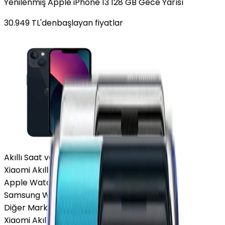
Yenilenmiş Apple iPhone 13 128 GB Gece Yarısı
30.949
TL'den
başlayan fiyatlar
Akıllı Saat ve Bileklik
Xiaomi Akıllı Saat
Apple Watch
Samsung Watch
Diğer Markalar
Xiaomi Akıllı Saat