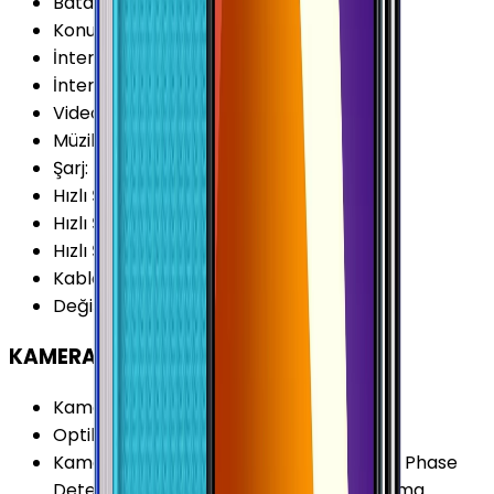
Batarya Kapasitesi (Tipik)
:
5000 mAh
Konuşma Süresi (4G)
:
52 Saat
İnternet Kullanımı (WiFi)
:
20 Saat
İnternet Kullanımı (4G)
:
20 Saat
Video Oynatma
:
19 Saat
Müzik Oynatma
:
90 Saat
Şarj
:
USB Type-C
Hızlı Şarj
:
Var
Hızlı Şarj Gücü (Maks.)
:
15 W
Hızlı Şarj Özellikleri
:
Hızlı Şarj (15W)
Kablosuz Şarj
:
Yok
Değişir Batarya
:
Yok
KAMERA
Kamera Çözünürlüğü
:
50 MP
Optik Görüntü Sabitleyici (OIS)
:
Yok
Kamera Özellikleri
:
Portre Modu (Bokeh) Phase
Detect Auto-Focus (PDAF) HDR Panorama