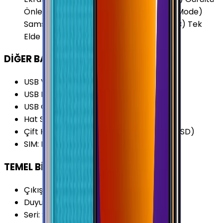
Önleyici 2 Mikrofon Karanlık Mod (Dark Mode)
Samsung KNOX Sanal RAM Artırma (4GB) Tek
Elde Kullanım Modu Yüz Tanımlama
DİĞER BAĞLANTILAR
USB Versiyonu
:
2.0
USB Bağlantı Tipi
:
USB Type-C
USB Özellikleri
:
USB On-the-go (OTG)
Hat Sayısı
:
Çift Hat
Çift Hat Özelliği
:
3 Slot (SIM1+SIM2+MicroSD)
SIM
:
Nano-SIM (4FF)
TEMEL BİLGİLER
Çıkış Yılı
:
2022
Duyurulma Tarihi
:
2022, Mayıs
Seri
:
Samsung Galaxy M