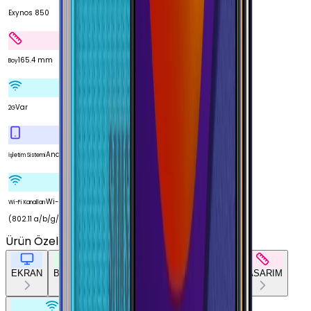
Exynos 850
165.4 mm
Boy
Var
2G
Android
İşletim Sistemi
Wi-Fi 5
Wi-Fi Kanalları
(802.11 a/b/g/n/ac)
Ürün Özellikleri
Tümünü Gör
EKRAN
BATARYA
KAMERA
TEMEL DONANIM
TASARIM