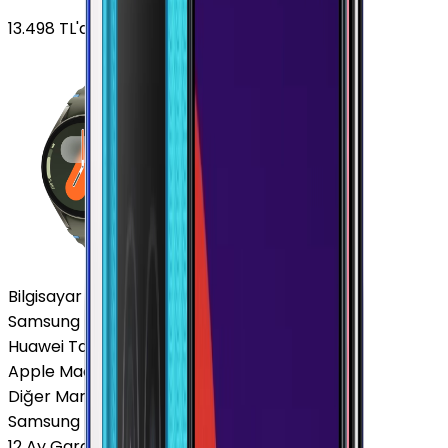
13.498
TL'den
başlayan fiyatlar
Bilgisayar / Tablet
Samsung Tablet
Huawei Tablet
Apple Macbook
Diğer Markalar
Samsung Tablet
12 Ay Garanti
•
6 Taksit