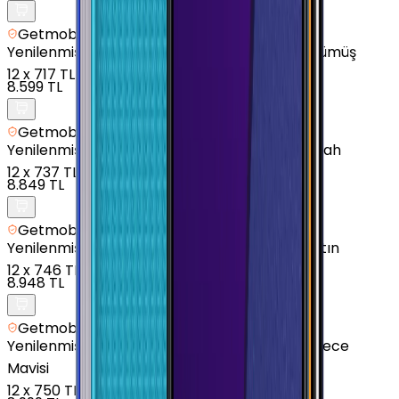
Getmobil Güvencesi
Yenilenmiş
Samsung Galaxy A05 - 128 GB - Gümüş
12
x
717 TL
8.599 TL
Getmobil Güvencesi
Yenilenmiş
Samsung Galaxy A05 - 64 GB - Siyah
12
x
737 TL
8.849 TL
Getmobil Güvencesi
Yenilenmiş
Samsung Galaxy A06 - 128 GB - Altın
12
x
746 TL
8.948 TL
Getmobil Güvencesi
Yenilenmiş
Samsung Galaxy M40 - 128 GB - Gece
Mavisi
12
x
750 TL