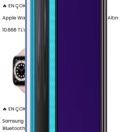
🔥 EN ÇOK SATAN
Apple Watch Series 6 Alüminyum 40mm GPS Altın
10.668
TL'den
başlayan fiyatlar
🔥 EN ÇOK SATAN
Samsung Galaxy Watch 7 Alüminyum 40 mm
Bluetooth Wi-Fi Yeşil