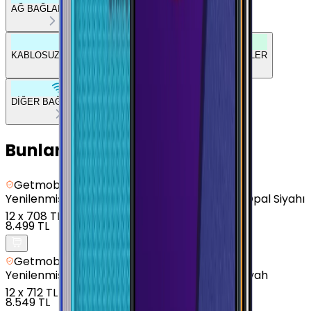
AĞ BAĞLANTILARI
İŞLETİM SİSTEMİ
KABLOSUZ BAĞLANTILAR
ÇOKLU ORTAM
ÖZELLİKLER
DİĞER BAĞLANTILAR
TEMEL BİLGİLER
Bunları da Beğenebilirsin
Getmobil Güvencesi
Yenilenmiş
Samsung Galaxy M30s - 64 GB - Opal Siyahı
12
x
708 TL
8.499 TL
Getmobil Güvencesi
Yenilenmiş
Samsung Galaxy A70 - 128 GB - Siyah
12
x
712 TL
8.549 TL