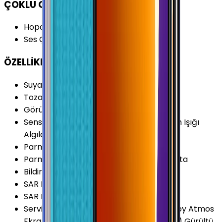
ÇOKLU ORTAM
Hoparlör Özellikleri
:
Mono
Ses Çıkışı
:
3.5 mm
ÖZELLİKLER
Suya Dayanıklılık
:
Yok
Toza Dayanıklılık
:
Yok
Görüntülü Konuşma (Uygulama)
:
Var
Sensörler
:
İvmeölçer Pusula Sanal Ortam Işığı
Algılama Sanal Yakınlık Sensörü
Parmak izi Okuyucu
:
Var
Parmak izi Okuyucu Özellikleri
:
Yan Tarafta
Bildirim Işığı (LED)
:
Yok
SAR Değeri 10g (Baş)
:
0.447 W/kg
SAR Değeri 10g (Vücut)
:
1.36 W/kg
Servis ve Uygulamalar
:
Çocuk Modu Dolby Atmos
Ekrana Çift Dokunarak Açma (KnockON) Gürültü