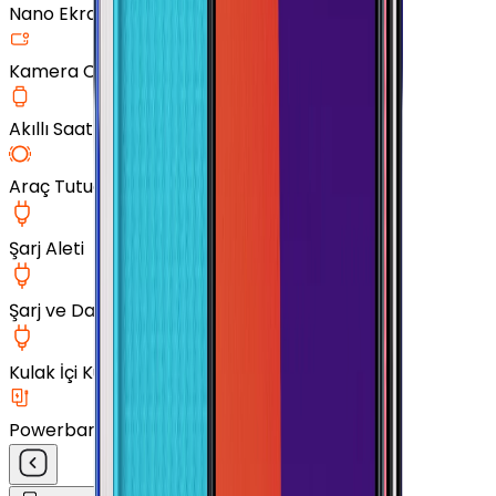
Nano Ekran Koruyucu
Kamera Cam Koruyucu
Akıllı Saat Aksesuarları
Araç Tutucu
Şarj Aleti
Şarj ve Data Kablosu
Kulak İçi Kulaklık
Powerbank