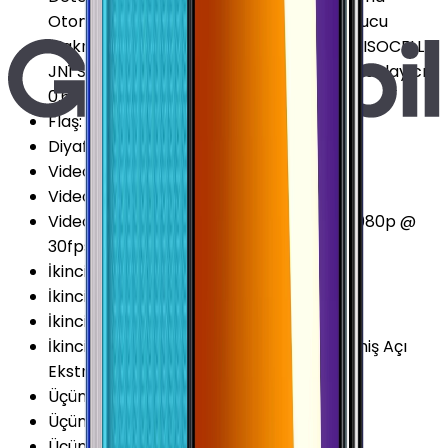
Otomatik Odaklama Dahili QR Kod Okuyucu
Makro (Macro) Çekim (4 cm) Samsung ISOCELL
JN1 Sensör Seri Çekim (Burst) Modu Zamanlayıcı
0.64μm (1.28μm) Piksel
Flaş
:
LED
Diyafram Açıklığı
:
F1.8
Video Kayıt Çözünürlüğü
:
1080p (Full HD)
Video FPS Değeri
:
30 fps
Video Kayıt Seçenekleri
:
720p @ 30fps 1080p @
30fps
İkinci Arka Kamera
:
Var
İkinci Arka Kamera Çözünürlüğü
:
5 MP
İkinci Arka Kamera Diyafram
:
F2.2
İkinci Arka Kamera Özellikleri
:
Ekstra Geniş Açı
Ekstra Geniş Açı (123°)
Üçüncü Arka Kamera
:
Var
Üçüncü Arka Kamera Çözünürlüğü
:
2 MP
Üçüncü Arka Kamera Diyafram
:
F2.4