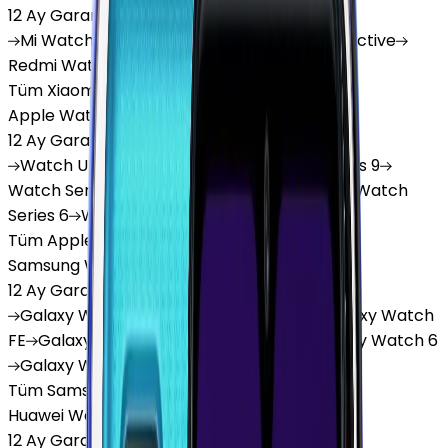
12 Ay Garanti
•
6 Taksit
Mi
Watch
Mi
Watch Lite
Redmi
Watch 3 Active
Redmi
Watch 5 Lite
Redmi
Watch 5 Active
Tüm Xiaomi Akıllı Saat'lar
Apple Watch
12 Ay Garanti
•
6 Taksit
Watch
Ultra
Watch
Series 10
Watch
Series 9
Watch
Series 8
Watch
Series 7
Watch
SE
Watch
Series 6
Watch
Series 5
Tüm Apple Watch'lar
Samsung Watch
12 Ay Garanti
•
6 Taksit
Galaxy
Watch 7
Galaxy
Watch Ultra
Galaxy
Watch
FE
Galaxy
Watch 4
Galaxy
Watch 5
Galaxy
Watch 6
Galaxy
Watch8
Tüm Samsung Watch'lar
Huawei Watch
12 Ay Garanti
•
6 Taksit