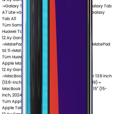
Galaxy
Tab S9 Plus
Galaxy
Tab S10 Ultra
Galaxy
Tab
A7 Lite
Galaxy
Tab A9
Galaxy
Tab A9 Plus
Galaxy
Tab A11
Tüm Samsung Tablet'ler
Huawei Tablet
12 Ay Garanti
•
6 Taksit
MatePad
Air
MatePad
11.5
MatePad
11.5"S
MatePad
SE 11
MatePad
12 X
Tüm Huawei Tablet'ler
Apple Macbook
12 Ay Garanti
•
12 Taksit
MacBook
Air 13" (13-inch, 2020)
MacBook
Air 13.6 inch
(13.6-inch, 2022)
MacBook
Air 13" (13-inch, 2019)
MacBook
Pro 16" (16-inch, 2019)
MacBook
Air 15" (15-
inch, 2024)
MacBook
Air 13"
Tüm Apple Macbook'lar
Apple Tablet