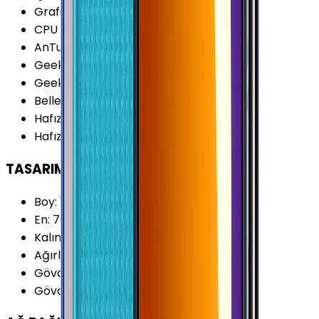
Grafik İşlemcisi (GPU)
:
Mali-G52 MP1
CPU Üretim Teknolojisi
:
8 nm
AnTuTu Puanı (v9)
:
133.700 Puan
Geekbench 5 (Single-core)
:
155 Puan
Geekbench 5 (Multi-core)
:
585 Puan
Bellek (RAM)
:
4 GB
Hafıza Kartı Desteği
:
Var
Hafıza Kartı Maks. Kapasitesi
:
1 TB
TASARIM
Boy
:
165.4 mm
En
:
76.9 mm
Kalınlık
:
8.4 mm
Ağırlık
:
192 Gram
Gövde Malzemesi (Kapak)
:
Plastik
Gövde Malzemesi (Çerçeve)
:
Plastik