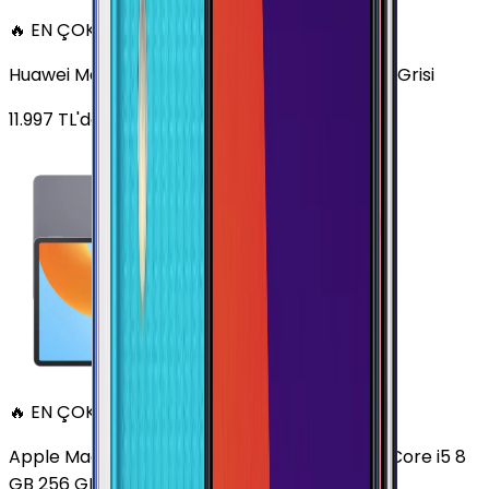
🔥 EN ÇOK SATAN
Huawei MatePad 11.5 128 GB 11.5 inç Wi-Fi Uzay Grisi
11.997
TL'den
başlayan fiyatlar
🔥 EN ÇOK SATAN
Apple MacBook Air 13" (13-inch, 2020) 1.1 GHz Core i5 8
GB 256 GB Altın