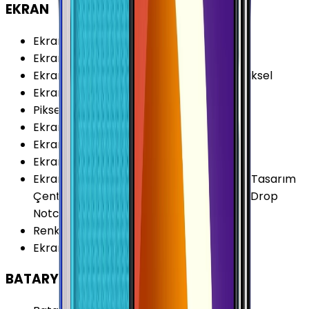
EKRAN
Ekran Boyutu
:
6.6 İnç
Ekran Teknolojisi
:
PLS
Ekran Çözünürlüğü
:
1080x2408 (FHD+) Piksel
Ekran Çözünürlüğü Standardı
:
FHD+
Piksel Yoğunluğu
:
400 PPI
Ekran Yenileme Hızı
:
60 Hz
Ekran Oranı (Aspect Ratio)
:
20:9
Ekran Alanı
:
104.34 cm²
Ekran Özellikleri
:
Multi Touch Çerçevesiz Tasarım
Çentikli (Notch) Damla Çentikli (Water-Drop
Notch)
Renk Sayısı
:
16 Milyon
Ekran / Gövde Oranı
:
82.03 %
BATARYA