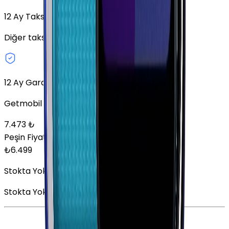
12
Ay Taksit Seçeneği
Diğer taksit seçeneklerini keşfedin.
12 Ay Garanti
Getmobil Garantisi
7.473
₺
Peşin Fiyatına
12
x
541,58
TL
₺
6.499
Stokta Yok
Stokta Yok