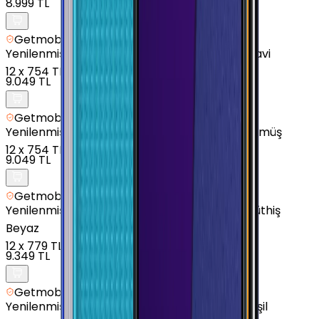
8.999 TL
Getmobil Güvencesi
Yenilenmiş
Samsung Galaxy A21s - 64 GB - Mavi
12
x
754 TL
9.049 TL
Getmobil Güvencesi
Yenilenmiş
Samsung Galaxy A14 - 128 GB - Gümüş
12
x
754 TL
9.049 TL
Getmobil Güvencesi
Yenilenmiş
Samsung Galaxy A32 - 128 GB - Müthiş
Beyaz
12
x
779 TL
9.349 TL
Getmobil Güvencesi
Yenilenmiş
Samsung Galaxy M12 - 128 GB - Yeşil