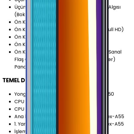
Üçüncü Arka Kamera Özellikleri
:
Derinlik Algısı
(Bokeh)
Ön Kamera Çözünürlüğü
:
8 MP
Ön Kamera Video Çözünürlüğü
:
1080p (Full HD)
Ön Kamera FPS Değeri
:
30 fps
Ön Kamera Diyafram Açıklığı
:
F2.2
Ön Kamera Özellikleri
:
Portre Modu HDR Sanal
Flaş Gesture Shot Zamanlayıcı (self-timer)
Panorama Selfi
TEMEL DONANIM
Yonga Seti (Chipset)
:
Samsung Exynos 850
CPU Frekansı
:
2.0 GHz
CPU Çekirdeği
:
8 Çekirdek
Ana İşlemci (CPU)
:
4x 2.0 GHz ARM Cortex-A55
1. Yardımcı İşlemci
:
4x 2.0 GHz ARM Cortex-A55
İşlemci Mimarisi
:
64-bit