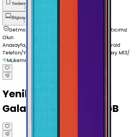
Yenilenmiş Telefon
Akıllı Saat ve Bileklik
Bilgisayar / Tablet
Aksesuar
Getmobil Güvencesi
Mağazalarımız
Satıcımız
Olun
Anasayfa
/
Yenilenmiş Telefon
/
Yenilenmiş Android
Telefon
/
Yenilenmiş Samsung
/
Yenilenmiş Galaxy M13
/
Mükemmel
Yenilenmiş Samsung
Galaxy M13 Yeşil 128 GB