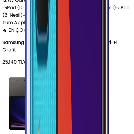
12 Ay Garanti
•
6 Taksit
iPad
(10. Nesil)
iPad
Air (6. Nesil)
iPad
(9. Nesil)
iPad
(8. Nesil)
iPad
Air (5. Nesil)
iPad
Air (2. Nesil)
Tüm Apple Tablet'ler
🔥 EN ÇOK SATAN
Samsung Galaxy Tab S9 Plus 256 GB 12.4 inç Wi-Fi
Grafit
25.140
TL'den
başlayan fiyatlar