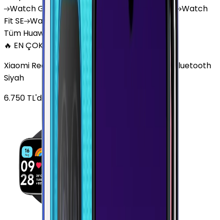
Watch
GT 4
Watch
GT 5
Watch
GT 5 Pro
Watch
Fit SE
Watch
Fit 3
Watch
GT3 Pro
Tüm Huawei Watch'lar
🔥 EN ÇOK SATAN
Xiaomi Redmi Watch 3 Active Plastik 47mm Bluetooth
Siyah
6.750
TL'den
başlayan fiyatlar