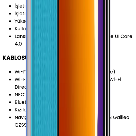
İşletim Sistemi
:
Android
İşletim Sistemi Versiyonu
:
Android 12 (S)
Yükseltilebilir Versiyon
:
Android 14 (U)
Kullanıcı Arayüzü
:
Samsung One UI Core
Lansman Arayüz Versiyonu
:
Samsung One UI Core
4.0
KABLOSUZ BAĞLANTILAR
Wi-Fi Kanalları
:
Wi-Fi 5 (802.11 a/b/g/n/ac)
Wi-Fi Özellikleri
:
VoWiFi (Wi-Fi Araması) Wi-Fi
Direct Wi-Fi Hotspot
NFC
:
Yok
Bluetooth Versiyonu
:
5.0
Kızılötesi
:
Yok
Navigasyon Özellikleri
:
GPS BDS GLONASS Galileo
QZSS