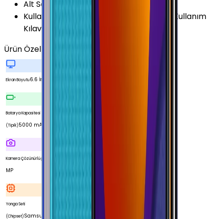
Alt Seri
:
Samsung Galaxy M13
Kullanım Kılavuzu
:
Samsung Galaxy M13 Kullanım
Kılavuzu
Ürün Özellikleri
Tümünü Gör
6.6 İnç
Ekran Boyutu
Batarya Kapasitesi
5000 mAh
(Tipik)
50
Kamera Çözünürlüğü
MP
Yonga Seti
Samsung
(Chipset)