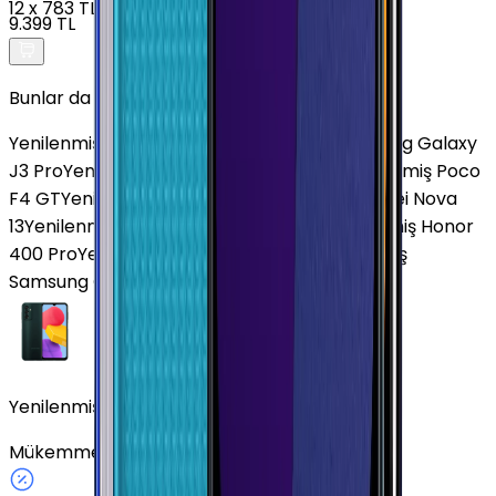
12
x
783 TL
9.399 TL
Bunlar da İlginizi Çekebilir
Yenilenmiş Poco X4 GT 5G
Yenilenmiş Samsung Galaxy
J3 Pro
Yenilenmiş Samsung Galaxy A33
Yenilenmiş Poco
F4 GT
Yenilenmiş Omix X600
Yenilenmiş Huawei Nova
13
Yenilenmiş Samsung Galaxy S25 FE
Yenilenmiş Honor
400 Pro
Yenilenmiş Apple iPhone XR
Yenilenmiş
Samsung Galaxy J7 Core
Yenilenmiş Samsung Galaxy M13 Yeşil 128 GB
Mükemmel
128 GB
Yeşil
Fiziki SIM