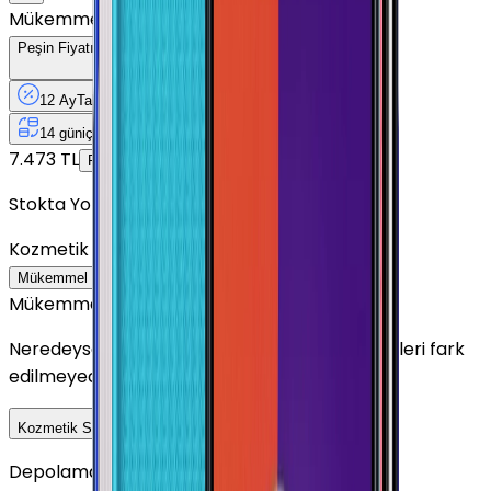
Mükemmel
Peşin Fiyatına
12
Taksit
x
541,58 TL
12 Ay
Taksit
12 Ay
Güvence
4 iş
gününde
14 gün
içinde iade
Yenilenmiş
Cihaz Nedir?
7.473 TL
6.499 TL
Peşin Fiyatına
12
taksit x
541,58 TL
Stokta Yok
Kozmetik Durumu
Nasıl Görünüyor?
Mükemmel
Çok İyi
İyi
Outlet
Mükemmel
Neredeyse sıfır ayarında görünüm. Kullanım izleri fark
edilmeyecek seviyededir.
Detayını Gör
Kozmetik Seçeneklerini Karşılaştır
Depolama