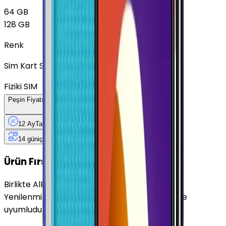
64 GB
128 GB
Renk
Sim Kart Seçimi
Fiziki SIM
Peşin Fiyatına
12
Taksit
x
541,58 TL
12 Ay
Taksit
12 Ay
Güvence
4 iş
gününde
14 gün
içinde iade
Yenilenmiş
Cihaz Nedir?
Ürün Fırsatları
Birlikte Al
En Çok Eşleştirilen
Yenilenmiş Samsung Galaxy M13 Yeşil 128 GB ile
uyumludur.