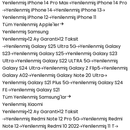
Yenilenmiş
iPhone 14 Pro Max
Yenilenmiş
iPhone 14 Pro
Yenilenmiş
iPhone 14
Yenilenmiş
iPhone 13
Yenilenmiş
iPhone 12
Yenilenmiş
iPhone 11
Tüm Yenilenmiş Apple'ler
Yenilenmiş Samsung
Yenilenmiş
•
12 Ay Garanti
•
12 Taksit
Yenilenmiş
Galaxy S25 Ultra 5G
Yenilenmiş
Galaxy
S23
Yenilenmiş
Galaxy S25
Yenilenmiş
Galaxy S23
Ultra
Yenilenmiş
Galaxy S22 ULTRA 5G
Yenilenmiş
Galaxy S24 Ultra
Yenilenmiş
Galaxy Z Flip5
Yenilenmiş
Galaxy A02
Yenilenmiş
Galaxy Note 20 Ultra
Yenilenmiş
Galaxy S21 Plus 5G
Yenilenmiş
Galaxy S24
FE
Yenilenmiş
Galaxy S21
Tüm Yenilenmiş Samsung'lar
Yenilenmiş Xiaomi
Yenilenmiş
•
12 Ay Garanti
•
12 Taksit
Yenilenmiş
Redmi Note 12 Pro 5G
Yenilenmiş
Redmi
Note 12
Yenilenmiş
Redmi 10 2022
Yenilenmiş
11 T