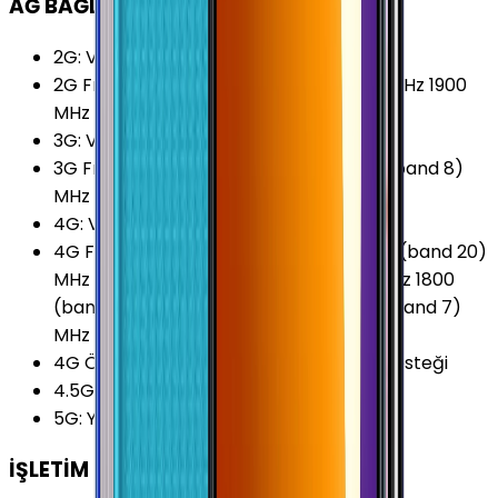
AĞ BAĞLANTILARI
2G
:
Var
2G Frekansları
:
850 MHz 900 MHz 1800 MHz 1900
MHz
3G
:
Var
3G Frekansları
:
850 (band 5) MHz 900 (band 8)
MHz 2100 (band 1) MHz
4G
:
Var
4G Frekansları
:
700 (band 28) MHz 800 (band 20)
MHz 850 (band 5) MHz 900 (band 8) MHz 1800
(band 3) MHz 2100 (band 1) MHz 2600 (band 7)
MHz
4G Özellikleri
:
VoLTE (Voice over LTE) Desteği
4.5G Desteği
:
Var
5G
:
Yok
İŞLETİM SİSTEMİ