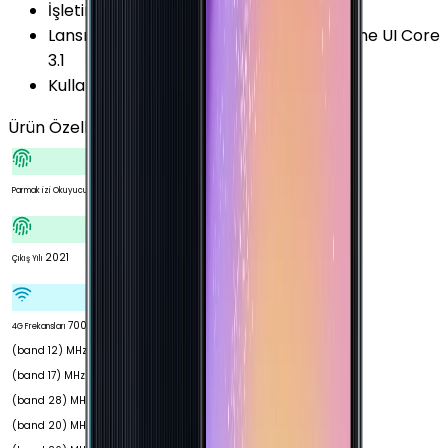
İşletim Sistemi Versiyonu
:
Android 11 (R)
Lansman Arayüz Versiyonu
:
Samsung One UI Core
3.1
Kullanıcı Arayüzü
:
Samsung One UI Core
Ürün Özellikleri
Tümünü Gör
Var
Parmak izi Okuyucu
2021
Çıkış Yılı
700
4G Frekansları
(band 12) MHz 700
(band 17) MHz 700
(band 28) MHz 800
(band 20) MHz 850