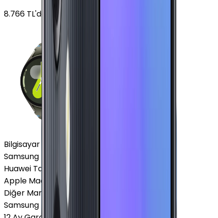
8.766
TL'den
başlayan fiyatlar
Bilgisayar / Tablet
Samsung Tablet
Huawei Tablet
Apple Macbook
Diğer Markalar
Samsung Tablet
12 Ay Garanti
•
6 Taksit