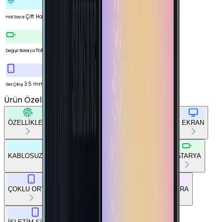
Çift Hat
Hat Sayısı
Yok
Değişir Batarya
3.5 mm
Ses Çıkışı
Ürün Özellikleri
Tümünü Gör
ÖZELLİKLER
TEMEL BİLGİLER
AĞ BAĞLANTILARI
EKRAN
KABLOSUZ BAĞLANTILAR
DİĞER BAĞLANTILAR
BATARYA
ÇOKLU ORTAM
TEMEL DONANIM
TASARIM
KAMERA