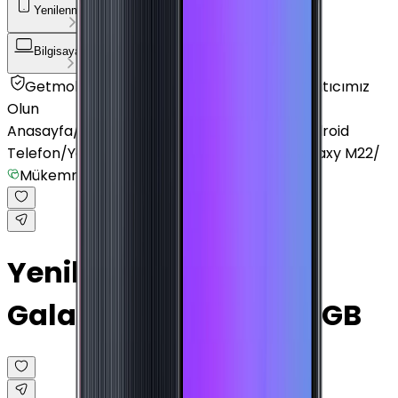
Yenilenmiş Telefon
Akıllı Saat ve Bileklik
Bilgisayar / Tablet
Aksesuar
Getmobil Güvencesi
Mağazalarımız
Satıcımız
Olun
Anasayfa
/
Yenilenmiş Telefon
/
Yenilenmiş Android
Telefon
/
Yenilenmiş Samsung
/
Yenilenmiş Galaxy M22
/
Mükemmel
Yenilenmiş Samsung
Galaxy M22 Siyah 128 GB