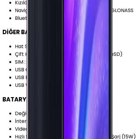
Kızılötesi
:
Yok
Navigasyon Özellikleri
:
GPS BDS Galileo GLONASS
Bluetooth Versiyonu
:
5.0
DİĞER BAĞLANTILAR
Hat Sayısı
:
Çift Hat
Çift Hat Özelliği
:
3 Slot (SIM1+SIM2+MicroSD)
SIM
:
Nano-SIM (4FF)
USB Özellikleri
:
USB On-the-go (OTG)
USB Bağlantı Tipi
:
USB Type-C
USB Versiyonu
:
2.0
BATARYA
Değişir Batarya
:
Yok
İnternet Kullanımı (WiFi)
:
25 Saat
Video Oynatma
:
30 Saat
Hızlı Şarj Özellikleri
:
Hızlı Şarj (25W) Hızlı Şarj (15W)