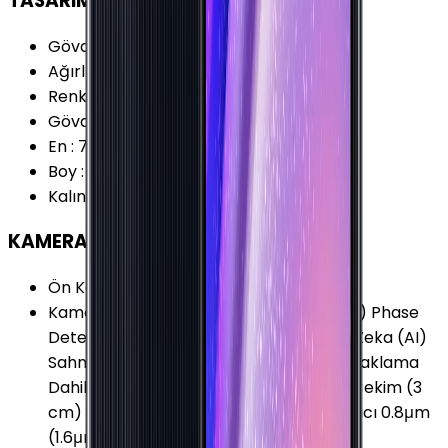
TASARIM
Gövde Malzemesi (Kapak)
:
Plastik
Ağırlık
:
186 Gram
Renk Seçenekleri
:
Beyaz Mavi Siyah
Gövde Malzemesi (Çerçeve)
:
Plastik
En
:
74 mm
Boy
:
159.9 mm
Kalınlık
:
8.4 mm
KAMERA
Ön Kamera Çözünürlüğü
:
13 MP
Kamera Özellikleri
:
Portre Modu (Bokeh) Phase
Detect Auto-Focus (PDAF) HDR Yapay Zeka (AI)
Sahne Algılama Panorama Otomatik odaklama
Dahili QR Kod Okuyucu Makro (Macro) Çekim (3
cm) Seri Çekim (Burst) Modu Zamanlayıcı 0.8μm
(1.6μm) Piksel