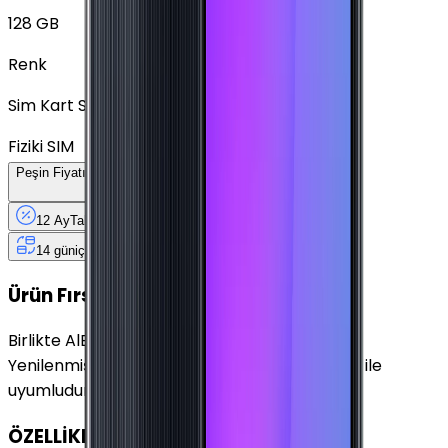
128 GB
Renk
Sim Kart Seçimi
Fiziki SIM
Peşin Fiyatına
12
Taksit
x
474,92 TL
12 Ay
Taksit
12 Ay
Güvence
4 iş
gününde
14 gün
içinde iade
Yenilenmiş
Cihaz Nedir?
Ürün Fırsatları
Birlikte Al
En Çok Eşleştirilen
Yenilenmiş Samsung Galaxy M22 Siyah 128 GB ile
uyumludur.
ÖZELLİKLER