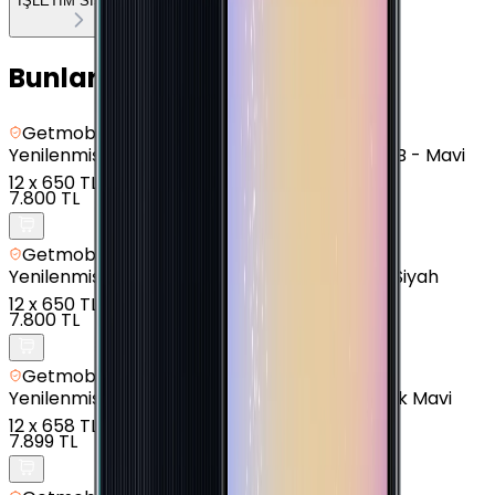
İŞLETİM SİSTEMİ
Bunları da Beğenebilirsin
Getmobil Güvencesi
Yenilenmiş
Samsung Galaxy A7 (2018) - 64 GB - Mavi
12
x
650 TL
7.800 TL
Getmobil Güvencesi
Yenilenmiş
Samsung Galaxy A04e - 128 GB - Siyah
12
x
650 TL
7.800 TL
Getmobil Güvencesi
Yenilenmiş
Samsung Galaxy A13 - 64 GB - Açık Mavi
12
x
658 TL
7.899 TL