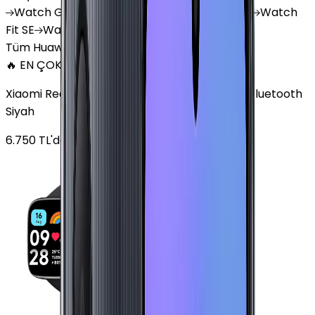
Watch
GT 4
Watch
GT 5
Watch
GT 5 Pro
Watch
Fit SE
Watch
Fit 3
Watch
GT3 Pro
Tüm Huawei Watch'lar
🔥 EN ÇOK SATAN
Xiaomi Redmi Watch 3 Active Plastik 47mm Bluetooth
Siyah
6.750
TL'den
başlayan fiyatlar