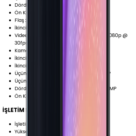
Dördüncü Arka Kamera
:
Var
Ön Kamera Video Çözünürlüğü
:
1080p
Flaş
:
LED
İkinci Arka Kamera Diyafram
:
F2.2
Video Kayıt Seçenekleri
:
720p @ 30fps 1080p @
30fps
Kamera Çözünürlüğü
:
48 MP
İkinci Arka Kamera Çözünürlüğü
:
8 MP
İkinci Arka Kamera
:
Var
Üçüncü Arka Kamera Çözünürlüğü
:
2 MP
Üçüncü Arka Kamera Diyafram
:
F2.4
Dördüncü Arka Kamera Çözünürlüğü
:
2 MP
Ön Kamera FPS Değeri
:
30 fps
İŞLETİM SİSTEMİ
İşletim Sistemi
:
Android
Yükseltilebilir Versiyon
:
Android 13 (T)