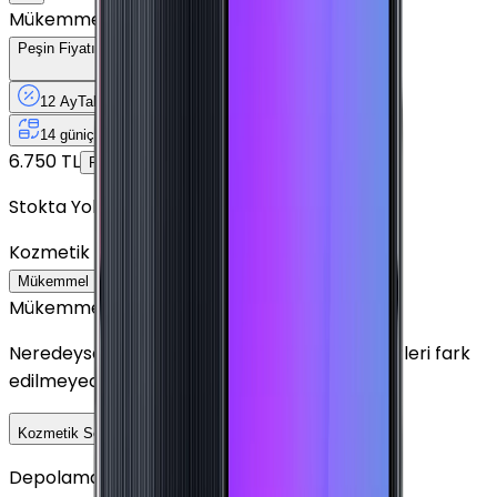
Mükemmel
Peşin Fiyatına
12
Taksit
x
474,92 TL
12 Ay
Taksit
12 Ay
Güvence
4 iş
gününde
14 gün
içinde iade
Yenilenmiş
Cihaz Nedir?
6.750 TL
5.699 TL
Peşin Fiyatına
12
taksit x
474,92 TL
Stokta Yok
Kozmetik Durumu
Nasıl Görünüyor?
Mükemmel
Çok İyi
İyi
Outlet
Mükemmel
Neredeyse sıfır ayarında görünüm. Kullanım izleri fark
edilmeyecek seviyededir.
Detayını Gör
Kozmetik Seçeneklerini Karşılaştır
Depolama