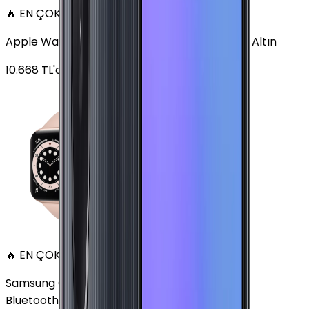
🔥 EN ÇOK SATAN
Apple Watch Series 6 Alüminyum 40mm GPS Altın
10.668
TL'den
başlayan fiyatlar
🔥 EN ÇOK SATAN
Samsung Galaxy Watch 7 Alüminyum 44 mm
Bluetooth Wi-Fi Yeşil