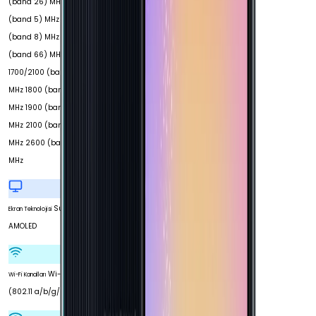
(band 26) MHz 850
(band 5) MHz 900
(band 8) MHz 1700
(band 66) MHz
1700/2100 (band 4)
MHz 1800 (band 3)
MHz 1900 (band 2)
MHz 2100 (band 1)
MHz 2600 (band 7)
MHz
Super
Ekran Teknolojisi
AMOLED
Wi-Fi 5
Wi-Fi Kanalları
(802.11 a/b/g/n/ac)