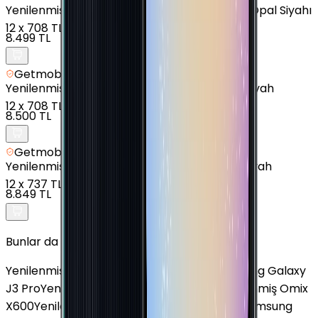
Yenilenmiş
Samsung Galaxy M30s - 64 GB - Opal Siyahı
12
x
708 TL
8.499 TL
Getmobil Güvencesi
Yenilenmiş
Samsung Galaxy A70 - 128 GB - Siyah
12
x
708 TL
8.500 TL
Getmobil Güvencesi
Yenilenmiş
Samsung Galaxy A05 - 64 GB - Siyah
12
x
737 TL
8.849 TL
Bunlar da İlginizi Çekebilir
Yenilenmiş Poco X4 GT 5G
Yenilenmiş Samsung Galaxy
J3 Pro
Yenilenmiş Samsung Galaxy A33
Yenilenmiş Omix
X600
Yenilenmiş Huawei Nova 13
Yenilenmiş Samsung