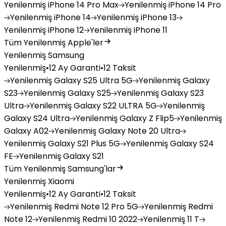
Yenilenmiş
iPhone 14 Pro Max
Yenilenmiş
iPhone 14 Pro
Yenilenmiş
iPhone 14
Yenilenmiş
iPhone 13
Yenilenmiş
iPhone 12
Yenilenmiş
iPhone 11
Tüm Yenilenmiş Apple'ler
Yenilenmiş Samsung
Yenilenmiş
•
12 Ay Garanti
•
12 Taksit
Yenilenmiş
Galaxy S25 Ultra 5G
Yenilenmiş
Galaxy
S23
Yenilenmiş
Galaxy S25
Yenilenmiş
Galaxy S23
Ultra
Yenilenmiş
Galaxy S22 ULTRA 5G
Yenilenmiş
Galaxy S24 Ultra
Yenilenmiş
Galaxy Z Flip5
Yenilenmiş
Galaxy A02
Yenilenmiş
Galaxy Note 20 Ultra
Yenilenmiş
Galaxy S21 Plus 5G
Yenilenmiş
Galaxy S24
FE
Yenilenmiş
Galaxy S21
Tüm Yenilenmiş Samsung'lar
Yenilenmiş Xiaomi
Yenilenmiş
•
12 Ay Garanti
•
12 Taksit
Yenilenmiş
Redmi Note 12 Pro 5G
Yenilenmiş
Redmi
Note 12
Yenilenmiş
Redmi 10 2022
Yenilenmiş
11 T