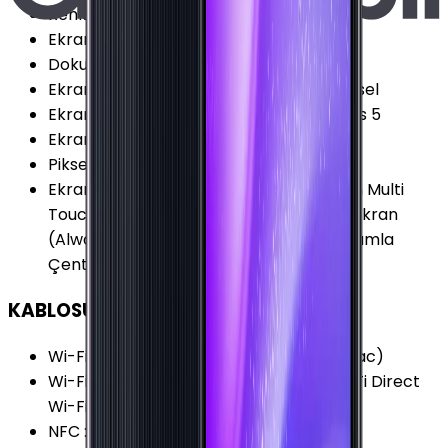
Renk Sayısı
:
16 Milyon
Ekran Boyutu
:
6.4 İnç
Dokunmatik Türü
:
Kapasitif Ekran
Ekran Çözünürlüğü
:
720x1600 (HD+) Piksel
Ekran Dayanıklılığı
:
Corning Gorilla Glass 5
Ekran Yenileme Hızı
:
90 Hz
Piksel Yoğunluğu
:
274 PPI
Ekran Özellikleri
:
Çizilmeye Dirençli Cam Multi
Touch Çerçevesiz Tasarım Sürekli Açık Ekran
(Always-on Display) Çentikli (Notch) Damla
Çentikli (Water-Drop Notch)
KABLOSUZ BAĞLANTILAR
Wi-Fi Kanalları
:
Wi-Fi 5 (802.11 a/b/g/n/ac)
Wi-Fi Özellikleri
:
Dual-Band (5GHz) Wi-Fi Direct
Wi-Fi Hotspot VoWiFi (Voice over Wi-Fi)
NFC
:
Var