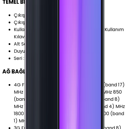
TEMEL BİLGİLER
Çıkış Yılı
:
2021
Çıkış Tarihi
:
2021, Ekim
Kullanım Kılavuzu
:
Samsung Galaxy M22 Kullanım
Kılavuzu
Alt Seri
:
Samsung Galaxy M22
Duyurulma Tarihi
:
2021, Eylül
Seri
:
Samsung Galaxy M
AĞ BAĞLANTILARI
4G Frekansları
:
700 (band 12) MHz 700 (band 17)
MHz 700 (band 28) MHz 800 (band 20) MHz 850
(band 26) MHz 850 (band 5) MHz 900 (band 8)
MHz 1700 (band 66) MHz 1700/2100 (band 4) MHz
1800 (band 3) MHz 1900 (band 2) MHz 2100 (band
1) MHz 2600 (band 7) MHz
3G Frekansları
:
850 (band 5) MHz 900 (band 8)