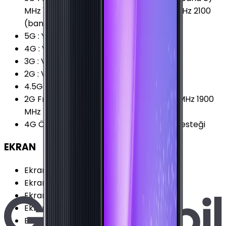
MHz 1700 (band 4) MHz 1900 (band 2) MHz 2100
(band 1) MHz
5G
:
Yok
4G
:
Var
3G
:
Var
2G
:
Var
4.5G Desteği
:
Var
2G Frekansları
:
850 MHz 900 MHz 1800 MHz 1900
MHz
4G Özellikleri
:
VoLTE (Voice over LTE) Desteği
EKRAN
Ekran Teknolojisi
:
Super AMOLED
Ekran Alanı
:
97.99 cm²
Ekran / Gövde Oranı
:
82.81 %
Ekran Çözünürlüğü Standardı
:
HD+
Ekran Oranı (Aspect Ratio)
:
20:9