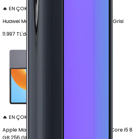
🔥 EN ÇOK SATAN
Huawei MatePad 11.5 128 GB 11.5 inç Wi-Fi Uzay Grisi
11.997
TL'den
başlayan fiyatlar
🔥 EN ÇOK SATAN
Apple MacBook Air 13" (13-inch, 2020) 1.1 GHz Core i5 8
GB 256 GB Altın