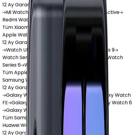
12 Ay Garanti
•
6 Taksit
Mi
Watch
Mi
Watch Lite
Redmi
Watch 3 Active
Redmi
Watch 5 Lite
Redmi
Watch 5 Active
Tüm Xiaomi Akıllı Saat'lar
Apple Watch
12 Ay Garanti
•
6 Taksit
Watch
Ultra
Watch
Series 10
Watch
Series 9
Watch
Series 8
Watch
Series 7
Watch
SE
Watch
Series 6
Watch
Series 5
Tüm Apple Watch'lar
Samsung Watch
12 Ay Garanti
•
6 Taksit
Galaxy
Watch 7
Galaxy
Watch Ultra
Galaxy
Watch
FE
Galaxy
Watch 4
Galaxy
Watch 5
Galaxy
Watch 6
Galaxy
Watch8
Tüm Samsung Watch'lar
Huawei Watch
12 Ay Garanti
•
6 Taksit