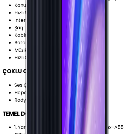
Konuşma Süresi (4G)
:
38 Saat
Hızlı Şarj Gücü (Maks.)
:
25 W
İnternet Kullanımı (4G)
:
25 Saat
Şarj
:
USB Type-C
Kablosuz Şarj
:
Yok
Batarya Kapasitesi (Tipik)
:
5000 mAh
Müzik Oynatma
:
106 Saat
Hızlı Şarj
:
Var
ÇOKLU ORTAM
Ses Çıkışı
:
3.5 mm
Hoparlör Özellikleri
:
Mono
Radyo
:
Var
TEMEL DONANIM
1. Yardımcı İşlemci
:
6x 1.8 GHz ARM Cortex-A55