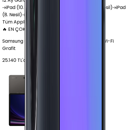
12 Ay Garanti
•
6 Taksit
iPad
(10. Nesil)
iPad
Air (6. Nesil)
iPad
(9. Nesil)
iPad
(8. Nesil)
iPad
Air (5. Nesil)
iPad
Air (2. Nesil)
Tüm Apple Tablet'ler
🔥 EN ÇOK SATAN
Samsung Galaxy Tab S9 Plus 256 GB 12.4 inç Wi-Fi
Grafit
25.140
TL'den
başlayan fiyatlar