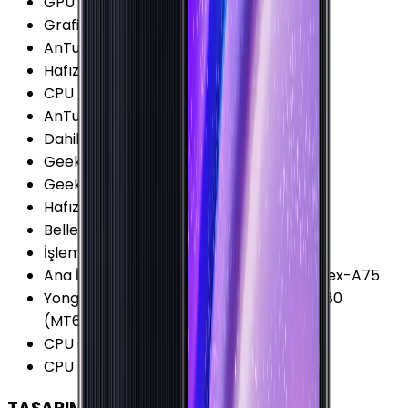
GPU Frekansı
:
950 MHz
Grafik İşlemcisi (GPU)
:
Mali-G52 MC2
AnTuTu Puanı (v9)
:
230.100 Puan
Hafıza Kartı Maks. Kapasitesi
:
1 TB
CPU Üretim Teknolojisi
:
12 nm
AnTuTu Puanı (v8)
:
184.100 Puan
Dahili Depolama
:
128 GB
Geekbench 5 (Single-core)
:
375 Puan
Geekbench 5 (Multi-core)
:
1.360 Puan
Hafıza Kartı Desteği
:
Var
Bellek (RAM)
:
4 GB
İşlemci Mimarisi
:
64-bit
Ana İşlemci (CPU)
:
2x 2.0 GHz ARM Cortex-A75
Yonga Seti (Chipset)
:
MediaTek Helio G80
(MT6769V)
CPU Çekirdeği
:
8 Çekirdek
CPU Frekansı
:
2.0 GHz