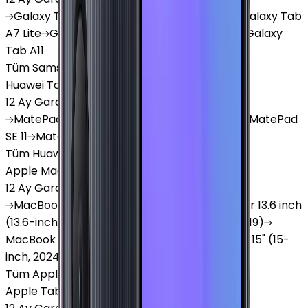
Galaxy
Tab S9 Plus
Galaxy
Tab S10 Ultra
Galaxy
Tab
A7 Lite
Galaxy
Tab A9
Galaxy
Tab A9 Plus
Galaxy
Tab A11
Tüm Samsung Tablet'ler
Huawei Tablet
12 Ay Garanti
•
6 Taksit
MatePad
Air
MatePad
11.5
MatePad
11.5"S
MatePad
SE 11
MatePad
12 X
Tüm Huawei Tablet'ler
Apple Macbook
12 Ay Garanti
•
12 Taksit
MacBook
Air 13" (13-inch, 2020)
MacBook
Air 13.6 inch
(13.6-inch, 2022)
MacBook
Air 13" (13-inch, 2019)
MacBook
Pro 16" (16-inch, 2019)
MacBook
Air 15" (15-
inch, 2024)
MacBook
Air 13"
Tüm Apple Macbook'lar
Apple Tablet