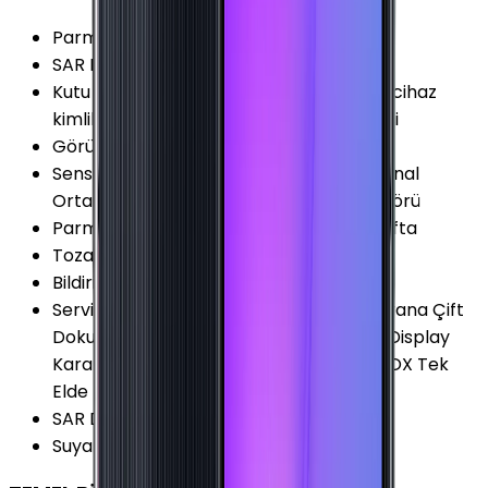
Parmak izi Okuyucu
:
Var
SAR Değeri 10g (Baş)
:
0.620 W/kg
Kutu İçeriği
:
Garanti Belgesi, Hologram (cihaz
kimlik belgesi), Şarj kablosu ve Sim İğnesi
Görüntülü Konuşma (Uygulama)
:
Var
Sensörler
:
Jiroskop Pusula İvmeölçer Sanal
Ortam Işığı Algılama Sanal Yakınlık Sensörü
Parmak izi Okuyucu Özellikleri
:
Yan Tarafta
Toza Dayanıklılık
:
Yok
Bildirim Işığı (LED)
:
Yok
Servis ve Uygulamalar
:
Dolby Atmos Ekrana Çift
Dokunarak Açma (KnockON) Infinity-U Display
Karanlık Mod (Dark Mode) Samsung KNOX Tek
Elde Kullanım Modu Yüz Tanımlama
SAR Değeri 10g (Vücut)
:
1.24 W/kg
Suya Dayanıklılık
:
Yok