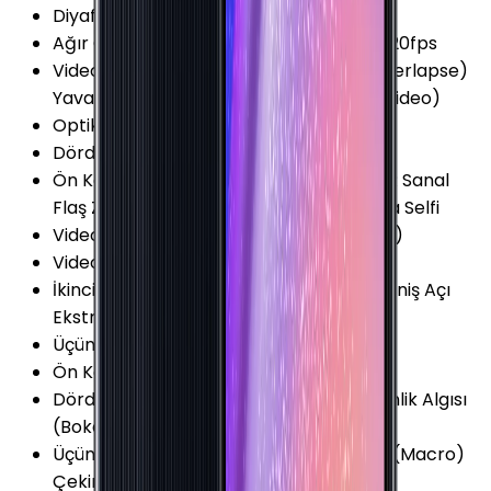
Diyafram Açıklığı
:
F2.0
Ağır Çekim Kayıt Seçenekleri
:
720p @ 120fps
Video Kayıt Özellikleri
:
Time-lapse (Hyperlapse)
Yavaş Çekim Video Kayıt (Slow motion video)
Optik Görüntü Sabitleyici (OIS)
:
Yok
Dördüncü Arka Kamera Diyafram
:
F2.4
Ön Kamera Özellikleri
:
Portre Modu HDR Sanal
Flaş Zamanlayıcı (self-timer) Panorama Selfi
Video Kayıt Çözünürlüğü
:
1080p (Full HD)
Video FPS Değeri
:
30 fps
İkinci Arka Kamera Özellikleri
:
Ekstra Geniş Açı
Ekstra Geniş Açı (123°)
Üçüncü Arka Kamera
:
Var
Ön Kamera Diyafram Açıklığı
:
F2.2
Dördüncü Arka Kamera Özellikleri
:
Derinlik Algısı
(Bokeh)
Üçüncü Arka Kamera Özellikleri
:
Makro (Macro)
Çekim