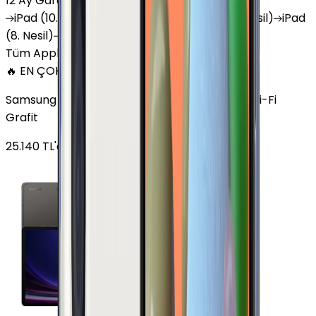
12 Ay Garanti
•
6 Taksit
iPad
(10. Nesil)
iPad
Air (6. Nesil)
iPad
(9. Nesil)
iPad
(8. Nesil)
iPad
Air (5. Nesil)
iPad
Air (2. Nesil)
Tüm Apple Tablet'ler
🔥 EN ÇOK SATAN
Samsung Galaxy Tab S9 Plus 256 GB 12.4 inç Wi-Fi
Grafit
25.140
TL'den
başlayan fiyatlar