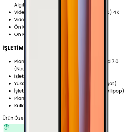
Algılama 22mm 120° Açılı
Video Kayıt Çözünürlüğü
:
2160p (Ultra HD) 4K
Video FPS Değeri
:
30 fps
Ön Kamera Diyafram Açıklığı
:
F1.9
Ön Kamera FPS Değeri
:
30 fps
İŞLETİM SİSTEMİ
Planlanan Yükseltilebilir Versiyon
:
Android 7.0
(Nougat)
İşletim Sistemi
:
Android
Yükseltilebilir Versiyon
:
Android 7.0 (Nougat)
İşletim Sistemi Versiyonu
:
Android 5.1.1 (Lollipop)
Planlanan Yükseltme Tarihi
:
2017/03/17
Kullanıcı Arayüzü
:
TouchWiz
Ürün Özellikleri
Tümünü Gör