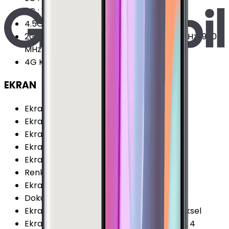
2G
:
Var
4.5G Desteği
:
Var
2G Frekansları
:
850 MHz 900 MHz 1800 MHz 1900
MHz
4G Karşıya Yükleme
:
50 Mbps
EKRAN
Ekran Teknolojisi
:
Super AMOLED
Ekran Alanı
:
89.57 cm²
Ekran / Gövde Oranı
:
76.83 %
Ekran Çözünürlüğü Standardı
:
QHD
Ekran Oranı (Aspect Ratio)
:
16:9
Renk Sayısı
:
16 Milyon
Ekran Boyutu
:
5.7 İnç
Dokunmatik Türü
:
Kapasitif Ekran
Ekran Çözünürlüğü
:
1440x2560 (QHD) Piksel
Ekran Dayanıklılığı
:
Corning Gorilla Glass 4