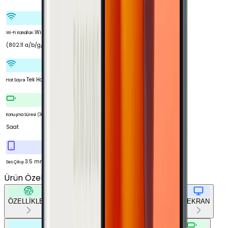
Wi-Fi 5
Wi-Fi Kanalları
(802.11 a/b/g/n/ac)
Tek Hat
Hat Sayısı
22
Konuşma Süresi (3G)
Saat
3.5 mm
Ses Çıkışı
Ürün Özellikleri
Tümünü Gör
ÖZELLİKLER
TEMEL BİLGİLER
AĞ BAĞLANTILARI
EKRAN