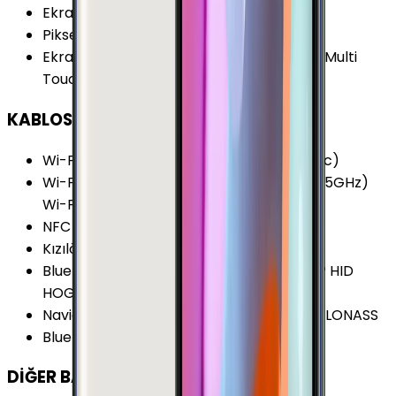
Ekran Yenileme Hızı
:
60 Hz
Piksel Yoğunluğu
:
518 PPI
Ekran Özellikleri
:
Çizilmeye Dirençli Cam Multi
Touch
KABLOSUZ BAĞLANTILAR
Wi-Fi Kanalları
:
Wi-Fi 5 (802.11 a/b/g/n/ac)
Wi-Fi Özellikleri
:
HT80 MIMO Dual-Band (5GHz)
Wi-Fi Direct Wi-Fi Hotspot
NFC
:
Var
Kızılötesi
:
Yok
Bluetooth Özellikleri
:
A2DP AVRCP DI HFP HID
HOGP HSP LE MAP OPP PAN PBAP SAP
Navigasyon Özellikleri
:
GPS A-GPS BDS GLONASS
Bluetooth Versiyonu
:
4.2
DİĞER BAĞLANTILAR