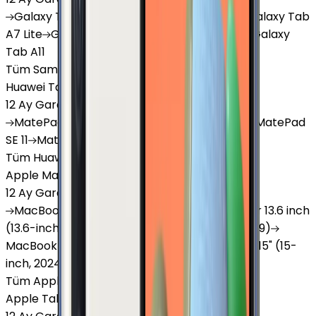
Galaxy
Tab S9 Plus
Galaxy
Tab S10 Ultra
Galaxy
Tab
A7 Lite
Galaxy
Tab A9
Galaxy
Tab A9 Plus
Galaxy
Tab A11
Tüm Samsung Tablet'ler
Huawei Tablet
12 Ay Garanti
•
6 Taksit
MatePad
Air
MatePad
11.5
MatePad
11.5"S
MatePad
SE 11
MatePad
12 X
Tüm Huawei Tablet'ler
Apple Macbook
12 Ay Garanti
•
12 Taksit
MacBook
Air 13" (13-inch, 2020)
MacBook
Air 13.6 inch
(13.6-inch, 2022)
MacBook
Air 13" (13-inch, 2019)
MacBook
Pro 16" (16-inch, 2019)
MacBook
Air 15" (15-
inch, 2024)
MacBook
Air 13"
Tüm Apple Macbook'lar
Apple Tablet