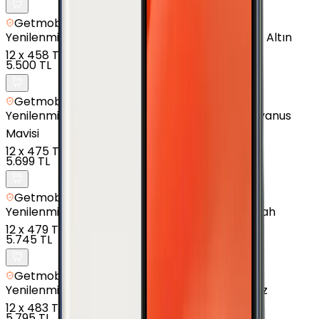
Getmobil Güvencesi
Yenilenmiş
Samsung Galaxy J7 Prime - 16 GB - Altın
12
x
458 TL
5.500 TL
Getmobil Güvencesi
Yenilenmiş
Samsung Galaxy M20 - 32 GB - Okyanus
Mavisi
12
x
475 TL
5.699 TL
Getmobil Güvencesi
Yenilenmiş
Samsung Galaxy A02s - 32 GB - Siyah
12
x
479 TL
5.745 TL
Getmobil Güvencesi
Yenilenmiş
Samsung Galaxy A11 - 32 GB - Beyaz
12
x
483 TL
5.795 TL