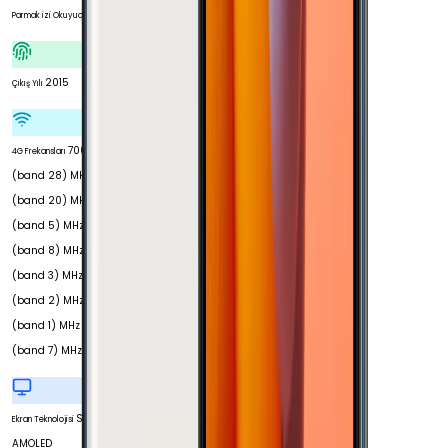
Var
Parmak izi Okuyucu
2015
Çıkış Yılı
700
4G Frekansları
(band 28) MHz 800
(band 20) MHz 850
(band 5) MHz 900
(band 8) MHz 1800
(band 3) MHz 1900
(band 2) MHz 2100
(band 1) MHz 2600
(band 7) MHz
Super
Ekran Teknolojisi
AMOLED