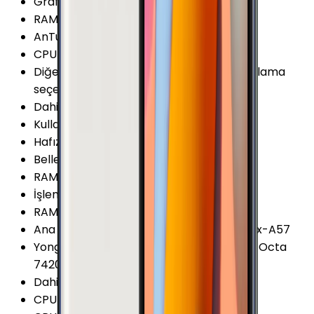
Grafik İşlemcisi (GPU)
:
Mali-T760 MP8
RAM Frekansı (Maks.)
:
1552 MHz
AnTuTu Puanı (v6)
:
76.400 Puan
CPU Üretim Teknolojisi
:
14 nm
Diğer Hafıza Seçenekleri
:
32/64GB Depolama
seçeneği var
Dahili Depolama
:
32 GB
Kullanılabilir Boş Hafıza
:
24.6 GB
Hafıza Kartı Desteği
:
Yok
Bellek (RAM)
:
4 GB
RAM Kanalları
:
Çift Kanal
İşlemci Mimarisi
:
64-bit
RAM Tipi
:
LPDDR4
Ana İşlemci (CPU)
:
4x 2.1 GHz ARM Cortex-A57
Yonga Seti (Chipset)
:
Samsung Exynos 7 Octa
7420
Dahili Depolama Biçimi
:
UFS 2.0
CPU Çekirdeği
:
8 Çekirdek