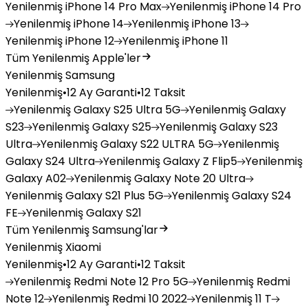
Yenilenmiş
iPhone 14 Pro Max
Yenilenmiş
iPhone 14 Pro
Yenilenmiş
iPhone 14
Yenilenmiş
iPhone 13
Yenilenmiş
iPhone 12
Yenilenmiş
iPhone 11
Tüm Yenilenmiş Apple'ler
Yenilenmiş Samsung
Yenilenmiş
•
12 Ay Garanti
•
12 Taksit
Yenilenmiş
Galaxy S25 Ultra 5G
Yenilenmiş
Galaxy
S23
Yenilenmiş
Galaxy S25
Yenilenmiş
Galaxy S23
Ultra
Yenilenmiş
Galaxy S22 ULTRA 5G
Yenilenmiş
Galaxy S24 Ultra
Yenilenmiş
Galaxy Z Flip5
Yenilenmiş
Galaxy A02
Yenilenmiş
Galaxy Note 20 Ultra
Yenilenmiş
Galaxy S21 Plus 5G
Yenilenmiş
Galaxy S24
FE
Yenilenmiş
Galaxy S21
Tüm Yenilenmiş Samsung'lar
Yenilenmiş Xiaomi
Yenilenmiş
•
12 Ay Garanti
•
12 Taksit
Yenilenmiş
Redmi Note 12 Pro 5G
Yenilenmiş
Redmi
Note 12
Yenilenmiş
Redmi 10 2022
Yenilenmiş
11 T