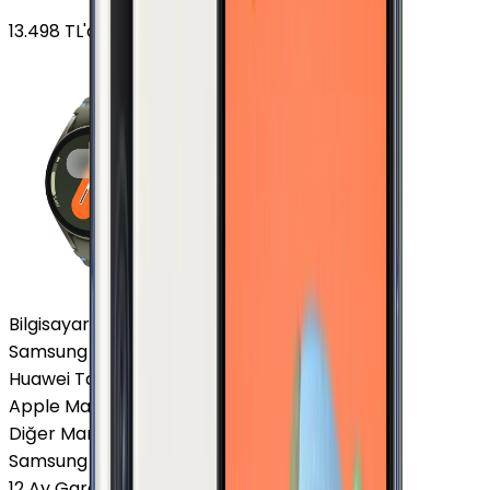
13.498
TL'den
başlayan fiyatlar
Bilgisayar / Tablet
Samsung Tablet
Huawei Tablet
Apple Macbook
Diğer Markalar
Samsung Tablet
12 Ay Garanti
•
6 Taksit