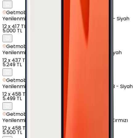
Getmobil Güvencesi
Yenilenmiş
Samsung Galaxy A7 (2016) - 16 GB - Siyah
12
x
417 TL
5.000 TL
Getmobil Güvencesi
Yenilenmiş
Samsung Galaxy J3 Pro - 16 GB - Siyah
12
x
437 TL
5.249 TL
Getmobil Güvencesi
Yenilenmiş
Samsung Galaxy J7 Prime 2 - 32 GB - Siyah
12
x
458 TL
5.499 TL
Getmobil Güvencesi
Yenilenmiş
Samsung Galaxy J6 Plus - 32 GB - Kırmızı
12
x
458 TL
5.500 TL