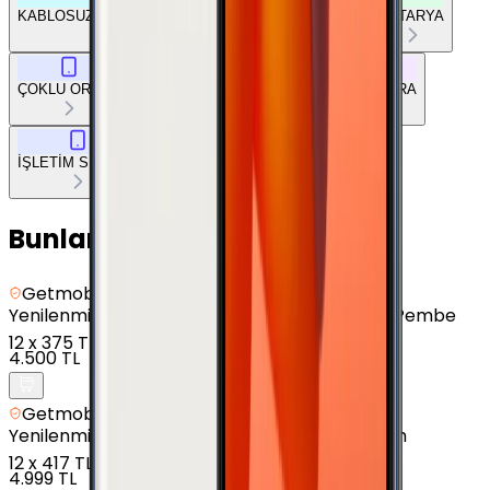
KABLOSUZ BAĞLANTILAR
DİĞER BAĞLANTILAR
BATARYA
ÇOKLU ORTAM
TEMEL DONANIM
TASARIM
KAMERA
İŞLETİM SİSTEMİ
Bunları da Beğenebilirsin
Getmobil Güvencesi
Yenilenmiş
Samsung Galaxy J4 Plus - 16 GB - Pembe
12
x
375 TL
4.500 TL
Getmobil Güvencesi
Yenilenmiş
Samsung Galaxy A01 - 16 GB - Siyah
12
x
417 TL
4.999 TL