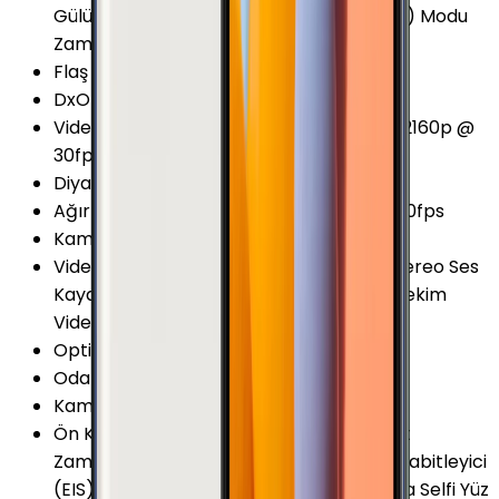
Gülümseme yakalama Seri Çekim (Burst) Modu
Zamanlayıcı 1.12μm Piksel
Flaş
:
LED
DxOMark Eski (v1)
:
86 Puan
Video Kayıt Seçenekleri
:
1080p @ 60fps 2160p @
30fps
Diyafram Açıklığı
:
F1.9
Ağır Çekim Kayıt Seçenekleri
:
720p @ 120fps
Kamera Çözünürlüğü
:
16 MP
Video Kayıt Özellikleri
:
Dual Kayıt HDR Stereo Ses
Kaydı Time-lapse (Hyperlapse) Yavaş Çekim
Video Kayıt (Slow motion video)
Optik Görüntü Sabitleyici (OIS)
:
Var
Odak Uzaklığı
:
28 mm
Kamera Sensör Boyutu
:
1/2.6 İnç
Ön Kamera Özellikleri
:
HDR Gesture Shot
Zamanlayıcı (self-timer) Dijital görüntü sabitleyici
(EIS) Dual video call Geniş Açılı Panorama Selfi Yüz