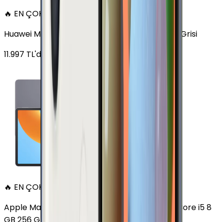
🔥 EN ÇOK SATAN
Huawei MatePad 11.5 128 GB 11.5 inç Wi-Fi Uzay Grisi
11.997
TL'den
başlayan fiyatlar
🔥 EN ÇOK SATAN
Apple MacBook Air 13" (13-inch, 2020) 1.1 GHz Core i5 8
GB 256 GB Altın