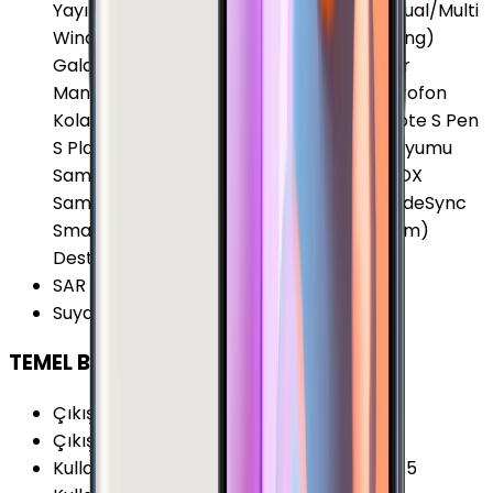
Yayın (Live Broadcast) Çoklu Pencere (Dual/Multi
Window) Ekran Yansıtma (Screen Mirroring)
Galaxy Gear Uyumu Gear Fit Uyumu Gear
Manager Gizli Mod Gürültü Önleyici 2 Mikrofon
Kolay Arayüz (Easy Mode) MirrorLink S Note S Pen
S Planner S Voice Samsung Gear Circle Uyumu
Samsung Health (S Health) Samsung KNOX
Samsung Pay Samsung Quick Connect SideSync
Smart Manager Stylus (Dokunmatik Kalem)
Desteği Ultra Power Saving Mode
SAR Değeri 10g (Vücut)
:
0.581 W/kg
Suya Dayanıklılık
:
Yok
TEMEL BİLGİLER
Çıkış Yılı
:
2015
Çıkış Tarihi
:
2015, Ağustos
Kullanım Kılavuzu
:
Samsung Galaxy Note 5