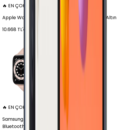
🔥 EN ÇOK SATAN
Apple Watch Series 6 Alüminyum 40mm GPS Altın
10.668
TL'den
başlayan fiyatlar
🔥 EN ÇOK SATAN
Samsung Galaxy Watch 7 Alüminyum 40 mm
Bluetooth Wi-Fi Yeşil