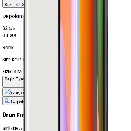
Kozmetik Seçeneklerini Karşılaştır
Depolama
32 GB
64 GB
Renk
Sim Kart Seçimi
Fiziki SIM
Peşin Fiyatına
12
Taksit
x
188,25 TL
12 Ay
Taksit
12 Ay
Güvence
4 iş
gününde
14 gün
içinde iade
Yenilenmiş
Cihaz Nedir?
Ürün Fırsatları
Birlikte Al
En Çok Eşleştirilen