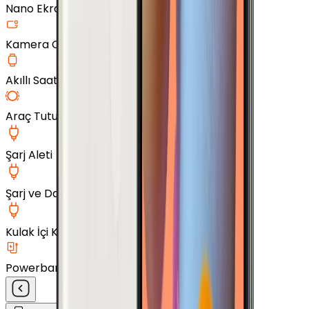
Nano Ekran Koruyucu
Kamera Cam Koruyucu
Akıllı Saat Aksesuarları
Araç Tutucu
Şarj Aleti
Şarj ve Data Kablosu
Kulak İçi Kulaklık
Powerbank