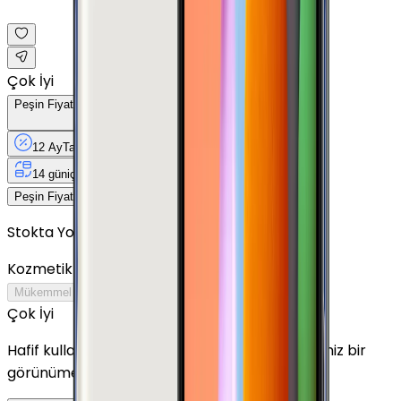
Çok İyi
Peşin Fiyatına
12
Taksit
x
188,25 TL
12 Ay
Taksit
12 Ay
Güvence
4 iş
gününde
14 gün
içinde iade
Yenilenmiş
Cihaz Nedir?
2.259 TL
Peşin Fiyatına
12
taksit x
188,25 TL
Stokta Yok
Kozmetik Durumu
Nasıl Görünüyor?
Mükemmel
Çok İyi
İyi
Outlet
Çok İyi
Hafif kullanım izleri bulunabilir ancak cihaz temiz bir
görünüme sahiptir.
Detayını Gör