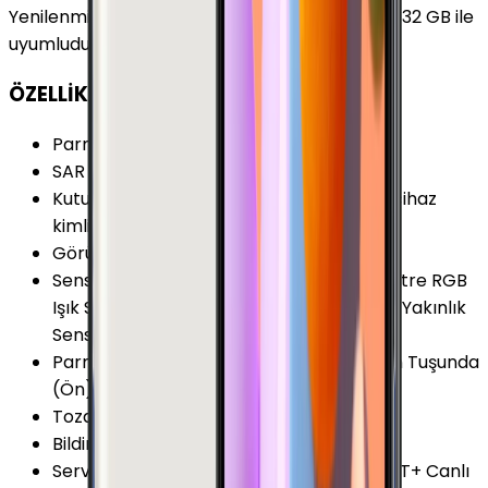
Yenilenmiş Samsung Galaxy Note 5 Siyah Safir 32 GB ile
uyumludur.
ÖZELLİKLER
Parmak izi Okuyucu
:
Var
SAR Değeri 10g (Baş)
:
0.448 W/kg
Kutu İçeriği
:
Garanti Belgesi, Hologram (cihaz
kimlik belgesi), Şarj kablosu ve Sim İğnesi
Görüntülü Konuşma (Uygulama)
:
Var
Sensörler
:
Kalp Atış Hızı Sensörü Barometre RGB
Işık Sensörü Jiroskop Hall Sensörü Pusula Yakınlık
Sensörü İvmeölçer
Parmak izi Okuyucu Özellikleri
:
Ana Ekran Tuşunda
(Ön)
Toza Dayanıklılık
:
Yok
Bildirim Işığı (LED)
:
Var
Servis ve Uygulamalar
:
Air Command ANT+ Canlı