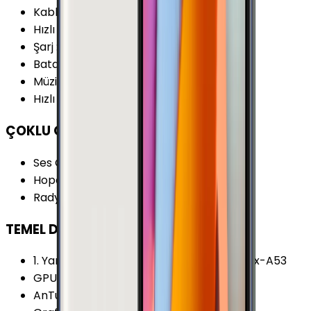
Kablosuz Şarj
:
Var
Hızlı Şarj Gücü (Maks.)
:
15 W
Şarj
:
Micro-USB
Batarya Kapasitesi (Tipik)
:
3000 mAh
Müzik Oynatma
:
64 Saat
Hızlı Şarj
:
Var
ÇOKLU ORTAM
Ses Çıkışı
:
3.5 mm
Hoparlör Özellikleri
:
1.2 Watt
Radyo
:
Yok
TEMEL DONANIM
1. Yardımcı İşlemci
:
4x 1.5 GHz ARM Cortex-A53
GPU Frekansı
:
700 MHz
AnTuTu Puanı (v5)
:
68.300 Puan