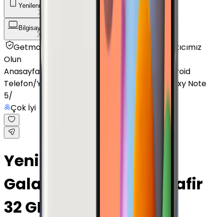
Yenilenmiş Telefon
Akıllı Saat ve Bileklik
Bilgisayar / Tablet
Aksesuar
Getmobil Güvencesi
Mağazalarımız
Satıcımız
Olun
Anasayfa
/
Yenilenmiş Telefon
/
Yenilenmiş Android
Telefon
/
Yenilenmiş Samsung
/
Yenilenmiş Galaxy Note
5
/
Çok İyi
Yenilenmiş Samsung
Galaxy Note 5 Siyah Safir
32 GB