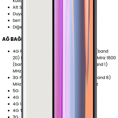
Kullanım Kılavuzu
Alt Seri
:
Samsung Galaxy Note 5
Duyurulma Tarihi
:
2015, Ağustos
Seri
:
Samsung Galaxy Note
Diğer Adları
:
Samsung Galaxy Note5
AĞ BAĞLANTILARI
4G Frekansları
:
700 (band 28) MHz 800 (band
20) MHz 850 (band 5) MHz 900 (band 8) MHz 1800
(band 3) MHz 1900 (band 2) MHz 2100 (band 1)
MHz 2600 (band 7) MHz
3G Frekansları
:
850 (band 5) MHz 900 (band 8)
MHz 1900 (band 2) MHz 2100 (band 1) MHz
5G
:
Yok
4G
:
Var
4G İndirme
:
300 Mbps
4G Teknolojisi
:
LTE (Cat.6)
3G
:
Var