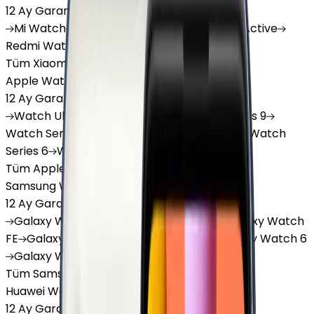
12 Ay Garanti
•
6 Taksit
Mi
Watch
Mi
Watch Lite
Redmi
Watch 3 Active
Redmi
Watch 5 Lite
Redmi
Watch 5 Active
Tüm Xiaomi Akıllı Saat'lar
Apple Watch
12 Ay Garanti
•
6 Taksit
Watch
Ultra
Watch
Series 10
Watch
Series 9
Watch
Series 8
Watch
Series 7
Watch
SE
Watch
Series 6
Watch
Series 5
Tüm Apple Watch'lar
Samsung Watch
12 Ay Garanti
•
6 Taksit
Galaxy
Watch 7
Galaxy
Watch Ultra
Galaxy
Watch
FE
Galaxy
Watch 4
Galaxy
Watch 5
Galaxy
Watch 6
Galaxy
Watch8
Tüm Samsung Watch'lar
Huawei Watch
12 Ay Garanti
•
6 Taksit