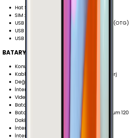
Hat Sayısı
:
Tek Hat
SIM
:
Nano-SIM (4FF)
USB Özellikleri
:
USB Host USB On-the-go (OTG)
USB Bağlantı Tipi
:
Micro-USB
USB Versiyonu
:
2.0
BATARYA
Konuşma Süresi (3G)
:
22 Saat
Kablosuz Şarj Özellikleri
:
Kablosuz Hızlı Şarj
Değişir Batarya
:
Yok
İnternet Kullanımı (WiFi)
:
13 Saat
Video Oynatma
:
15 Saat
Batarya Teknolojisi
:
Lithium Ion (Li-Ion)
Batarya Özellikleri
:
90 Dakikada Tam dolum 120
Dakikada Kablosuz Tam Dolum
İnternet Kullanımı (3G)
:
10 Saat
İnternet Kullanımı (4G)
:
11 Saat