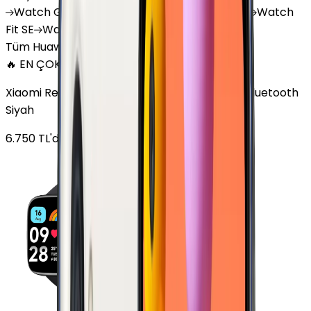
Watch
GT 4
Watch
GT 5
Watch
GT 5 Pro
Watch
Fit SE
Watch
Fit 3
Watch
GT3 Pro
Tüm Huawei Watch'lar
🔥 EN ÇOK SATAN
Xiaomi Redmi Watch 3 Active Plastik 47mm Bluetooth
Siyah
6.750
TL'den
başlayan fiyatlar