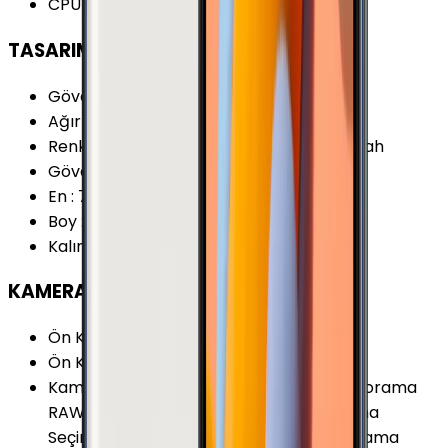
CPU Frekansı
:
2.1 GHz
TASARIM
Gövde Malzemesi (Kapak)
:
Cam
Ağırlık
:
171 Gram
Renk Seçenekleri
:
Altın Beyaz Gümüş Siyah
Gövde Malzemesi (Çerçeve)
:
Metal
En
:
76.1 mm
Boy
:
153.2 mm
Kalınlık
:
7.6 mm
KAMERA
Ön Kamera Çözünürlüğü
:
5 MP
Ön Kamera Video Çözünürlüğü
:
1440p
Kamera Özellikleri
:
HDR Odak Takibi Panorama
RAW Kayıt Yapabilme Otomatik odaklama
Seçimsel Odaklama Sesli komut Yüz Algılama