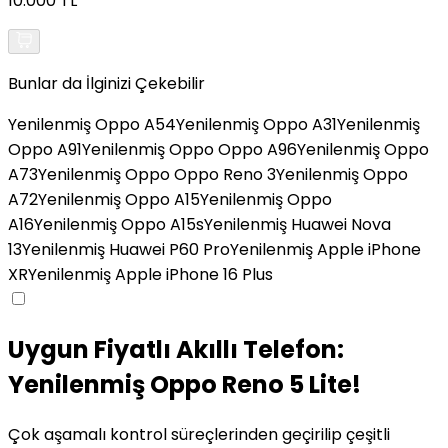
10.000 TL
Bunlar da İlginizi Çekebilir
Yenilenmiş Oppo A54
Yenilenmiş Oppo A31
Yenilenmiş
Oppo A91
Yenilenmiş Oppo Oppo A96
Yenilenmiş Oppo
A73
Yenilenmiş Oppo Oppo Reno 3
Yenilenmiş Oppo
A72
Yenilenmiş Oppo A15
Yenilenmiş Oppo
A16
Yenilenmiş Oppo A15s
Yenilenmiş Huawei Nova
13
Yenilenmiş Huawei P60 Pro
Yenilenmiş Apple iPhone
XR
Yenilenmiş Apple iPhone 16 Plus
Uygun Fiyatlı Akıllı Telefon:
Yenilenmiş Oppo Reno 5 Lite!
Çok aşamalı kontrol süreçlerinden geçirilip çeşitli