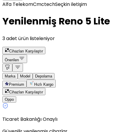
Alfa Telekom
Cmctech
Seçkin iletişim
Yenilenmiş Reno 5 Lite
3 adet ürün listeleniyor
Cihazları Karşılaştır
Önerilen
Marka
Model
Depolama
Premium
Hızlı Kargo
Cihazları Karşılaştır
Oppo
Ticaret Bakanlığı Onaylı
Güvenilir yenilenmiş cihazlar