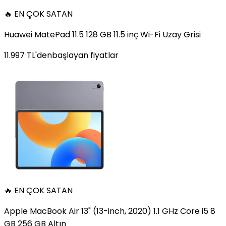
🔥 EN ÇOK SATAN
Huawei MatePad 11.5 128 GB 11.5 inç Wi-Fi Uzay Grisi
11.997
TL'den
başlayan fiyatlar
🔥 EN ÇOK SATAN
Apple MacBook Air 13" (13-inch, 2020) 1.1 GHz Core i5 8
GB 256 GB Altın