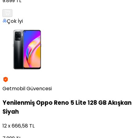
9.899 TL
Çok İyi
Getmobil Güvencesi
Yenilenmiş
Oppo Reno 5 Lite 128 GB Akışkan
Siyah
12 x 666,58 TL