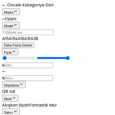
← Önceki Kategoriye Dön
Marka
Oppo
Model
A15
A15s
A16
A31
A38
Daha Fazla Göster
Fiyat
₺
—
₺
Depolama
128 GB
Renk
Akışkan Siyah
Fantastik Mor
Satıcı