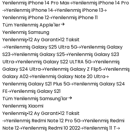
Yenilenmiş
iPhone 14 Pro Max
Yenilenmiş
iPhone 14 Pro
Yenilenmiş
iPhone 14
Yenilenmiş
iPhone 13
Yenilenmiş
iPhone 12
Yenilenmiş
iPhone 11
Tüm Yenilenmiş Apple'ler
Yenilenmiş Samsung
Yenilenmiş
•
12 Ay Garanti
•
12 Taksit
Yenilenmiş
Galaxy S25 Ultra 5G
Yenilenmiş
Galaxy
S23
Yenilenmiş
Galaxy S25
Yenilenmiş
Galaxy S23
Ultra
Yenilenmiş
Galaxy S22 ULTRA 5G
Yenilenmiş
Galaxy S24 Ultra
Yenilenmiş
Galaxy Z Flip5
Yenilenmiş
Galaxy A02
Yenilenmiş
Galaxy Note 20 Ultra
Yenilenmiş
Galaxy S21 Plus 5G
Yenilenmiş
Galaxy S24
FE
Yenilenmiş
Galaxy S21
Tüm Yenilenmiş Samsung'lar
Yenilenmiş Xiaomi
Yenilenmiş
•
12 Ay Garanti
•
12 Taksit
Yenilenmiş
Redmi Note 12 Pro 5G
Yenilenmiş
Redmi
Note 12
Yenilenmiş
Redmi 10 2022
Yenilenmiş
11 T