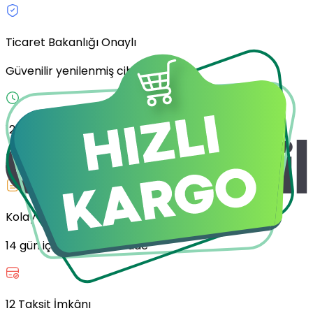
Ticaret Bakanlığı Onaylı
Güvenilir yenilenmiş cihazlar
12 Ay Garanti
Tüm cihazlarda geçerli
Kolay İade
14 gün içinde koşulsuz iade
12 Taksit İmkânı