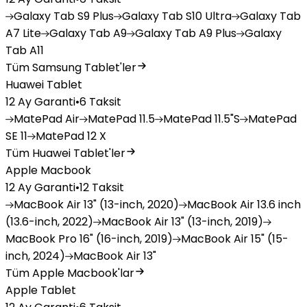
Galaxy
Tab S9 Plus
Galaxy
Tab S10 Ultra
Galaxy
Tab
A7 Lite
Galaxy
Tab A9
Galaxy
Tab A9 Plus
Galaxy
Tab A11
Tüm Samsung Tablet'ler
Huawei Tablet
12 Ay Garanti
•
6 Taksit
MatePad
Air
MatePad
11.5
MatePad
11.5"S
MatePad
SE 11
MatePad
12 X
Tüm Huawei Tablet'ler
Apple Macbook
12 Ay Garanti
•
12 Taksit
MacBook
Air 13" (13-inch, 2020)
MacBook
Air 13.6 inch
(13.6-inch, 2022)
MacBook
Air 13" (13-inch, 2019)
MacBook
Pro 16" (16-inch, 2019)
MacBook
Air 15" (15-
inch, 2024)
MacBook
Air 13"
Tüm Apple Macbook'lar
Apple Tablet