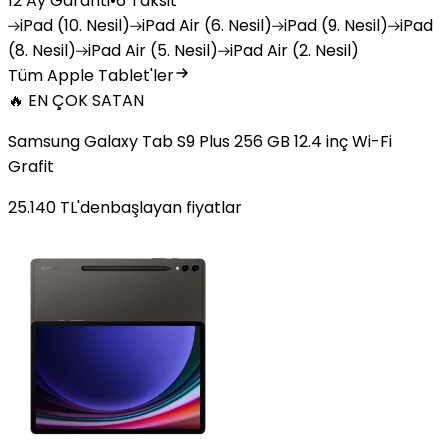
12 Ay Garanti
•
6 Taksit
iPad
(10. Nesil)
iPad
Air (6. Nesil)
iPad
(9. Nesil)
iPad
(8. Nesil)
iPad
Air (5. Nesil)
iPad
Air (2. Nesil)
Tüm Apple Tablet'ler
🔥 EN ÇOK SATAN
Samsung Galaxy Tab S9 Plus 256 GB 12.4 inç Wi-Fi
Grafit
25.140
TL'den
başlayan fiyatlar