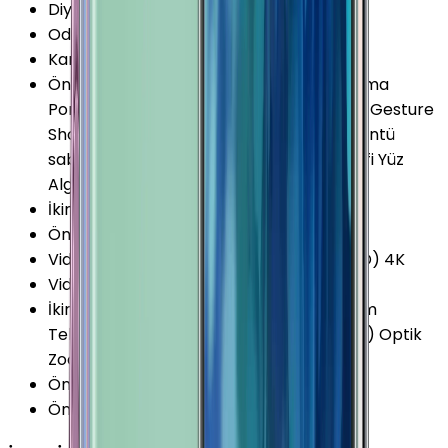
Diyafram Açıklığı (Maks)
:
F2.4
Odak Uzaklığı
:
26 mm
Kamera Sensör Boyutu
:
1/2.55 İnç
Ön Kamera Özellikleri
:
Otomatik Odaklama
Portre Modu HDR Sanal Flaş Sesle Komut Gesture
Shot Zamanlayıcı (self-timer) Dijital görüntü
sabitleyici (EIS) Geniş Açılı Panorama Selfi Yüz
Algılama 1.22μm Piksel 80° Açılı
İkinci Arka Kamera
:
Var
Ön Kamera Sensör Boyutu
:
1/3.6 İnç
Video Kayıt Çözünürlüğü
:
2160p (Ultra HD) 4K
Video FPS Değeri
:
60 fps
İkinci Arka Kamera Özellikleri
:
Optik Zoom
Telephoto Optik Görüntü Sabitleme (OIS) Optik
Zoom (2x) 1.0 µm Piksel 1/3.4 45° Açılı
Ön Kamera Diyafram Açıklığı
:
F1.7
Ön Kamera FPS Değeri
:
30 fps