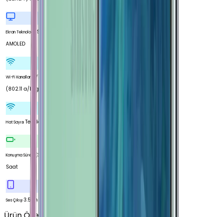
Super
Ekran Teknolojisi
AMOLED
Wi-Fi 5
Wi-Fi Kanalları
(802.11 a/b/g/n/ac)
Tek Hat
Hat Sayısı
29
Konuşma Süresi (3G)
Saat
3.5 mm
Ses Çıkışı
Ürün Özellikleri
Tümünü Gör