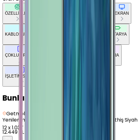
ÖZELLİKLER
TEMEL BİLGİLER
AĞ BAĞLANTILARI
EKRAN
KABLOSUZ BAĞLANTILAR
DİĞER BAĞLANTILAR
BATARYA
ÇOKLU ORTAM
TEMEL DONANIM
TASARIM
KAMERA
İŞLETİM SİSTEMİ
Bunları da Beğenebilirsin
Getmobil Güvencesi
Yenilenmiş
Samsung Galaxy A72 - 128 GB - Müthiş Siyah
12
x
1.037 TL
12.449 TL