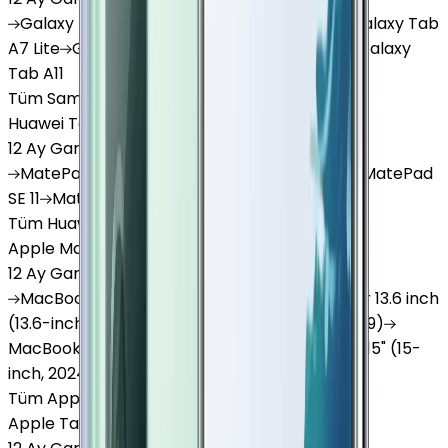
Galaxy
Tab S9 Plus
Galaxy
Tab S10 Ultra
Galaxy
Tab
A7 Lite
Galaxy
Tab A9
Galaxy
Tab A9 Plus
Galaxy
Tab A11
Tüm Samsung Tablet'ler
Huawei Tablet
12 Ay Garanti
•
6 Taksit
MatePad
Air
MatePad
11.5
MatePad
11.5"S
MatePad
SE 11
MatePad
12 X
Tüm Huawei Tablet'ler
Apple Macbook
12 Ay Garanti
•
12 Taksit
MacBook
Air 13" (13-inch, 2020)
MacBook
Air 13.6 inch
(13.6-inch, 2022)
MacBook
Air 13" (13-inch, 2019)
MacBook
Pro 16" (16-inch, 2019)
MacBook
Air 15" (15-
inch, 2024)
MacBook
Air 13"
Tüm Apple Macbook'lar
Apple Tablet