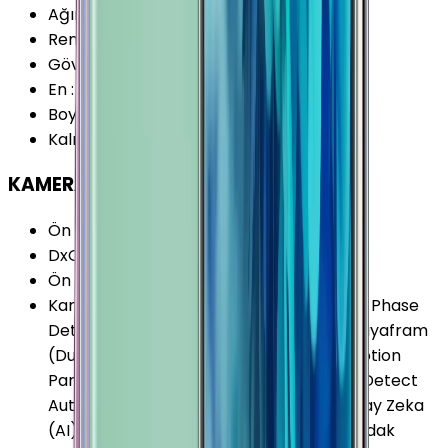
Ağırlık
:
201 Gram
Renk Seçenekleri
:
Bakır Mavi Mor Siyah
Gövde Malzemesi (Çerçeve)
:
Metal
En
:
76.4 mm
Boy
:
161.9 mm
Kalınlık
:
8.8 mm
KAMERA
Ön Kamera Çözünürlüğü
:
8 MP
DxOMark 2017 (v2)
:
103 Puan
Ön Kamera Video Çözünürlüğü
:
1440p
Kamera Özellikleri
:
Portre Modu (Bokeh) Phase
Detect Auto-Focus (PDAF) Çift Aralıklı Diyafram
(Dual Aperture) Haraketli Panorama (Motion
Panorama) Depth of Field (DOF) Phase Detect
Auto-Focus - PDAF (Dual Pixel) HDR Yapay Zeka
(AI) Sahne Algılama Dual Pixel Kamera Odak