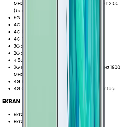
MHz 1700 (band 4) MHz 1900 (band 2) MHz 2100
(band 1) MHz
5G
:
Yok
4G
:
Var
4G İndirme
:
1200 Mbps
4G Teknolojisi
:
LTE (Cat.18)
3G
:
Var
2G
:
Var
4.5G Desteği
:
Var
2G Frekansları
:
850 MHz 900 MHz 1800 MHz 1900
MHz
4G Karşıya Yükleme
:
200 Mbps
4G Özellikleri
:
VoLTE (Voice over LTE) Desteği
EKRAN
Ekran Teknolojisi
:
Super AMOLED
Ekran Alanı
:
103.95 cm²