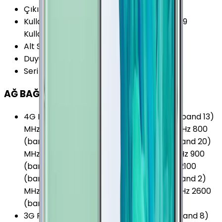
Çıkış Yılı
:
2018
Kullanım Kılavuzu
:
Samsung Galaxy Note 9
Kullanım Kılavuzu
Alt Seri
:
Samsung Galaxy Note 9
Duyurulma Tarihi
:
2018, Ağustos
Seri
:
Samsung Galaxy Note
AĞ BAĞLANTILARI
4G Frekansları
:
700 (band 12) MHz 700 (band 13)
MHz 700 (band 17) MHz 700 (band 28) MHz 800
(band 18) MHz 800 (band 19) MHz 800 (band 20)
MHz 850 (band 26) MHz 850 (band 5) MHz 900
(band 8) MHz 1700 (band 66) MHz 1700/2100
(band 4) MHz 1800 (band 3) MHz 1900 (band 2)
MHz 1900 (band 25) MHz 2100 (band 1) MHz 2600
(band 7) MHz
3G Frekansları
:
850 (band 5) MHz 900 (band 8)