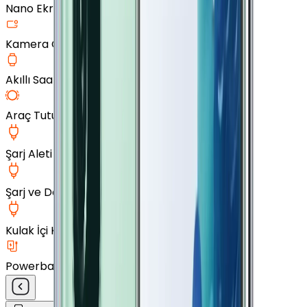
Nano Ekran Koruyucu
Kamera Cam Koruyucu
Akıllı Saat Aksesuarları
Araç Tutucu
Şarj Aleti
Şarj ve Data Kablosu
Kulak İçi Kulaklık
Powerbank