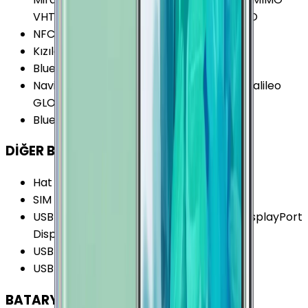
VHT80 VoWiFi (Voice over Wi-Fi) 2X MIMO
NFC
:
Var
Kızılötesi
:
Yok
Bluetooth Özellikleri
:
LE
Navigasyon Özellikleri
:
GPS A-GPS BDS Galileo
GLONASS
Bluetooth Versiyonu
:
5.0
DİĞER BAĞLANTILAR
Hat Sayısı
:
Tek Hat
SIM
:
Nano-SIM (4FF)
USB Özellikleri
:
USB On-the-go (OTG) DisplayPort
DisplayPort (4K@60fps)
USB Bağlantı Tipi
:
USB Type-C
USB Versiyonu
:
USB 3.2 Gen 1 (USB 3.0)
BATARYA