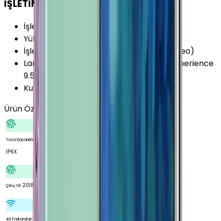
İŞLETİM SİSTEMİ
İşletim Sistemi
:
Android
Yükseltilebilir Versiyon
:
Android 10 (Q)
İşletim Sistemi Versiyonu
:
Android 8.1 (Oreo)
Lansman Arayüz Versiyonu
:
Samsung Experience
9.5
Kullanıcı Arayüzü
:
Samsung Experience
Ürün Özellikleri
Tümünü Gör
Toza Dayanıklılık Seviyesi
IP6X
2018
Çıkış Yılı
700
4G Frekansları