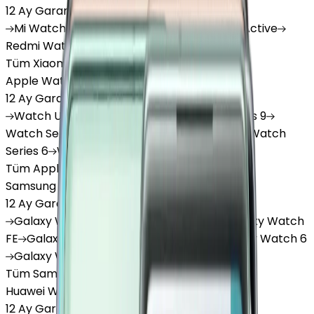
12 Ay Garanti
•
6 Taksit
Mi
Watch
Mi
Watch Lite
Redmi
Watch 3 Active
Redmi
Watch 5 Lite
Redmi
Watch 5 Active
Tüm Xiaomi Akıllı Saat'lar
Apple Watch
12 Ay Garanti
•
6 Taksit
Watch
Ultra
Watch
Series 10
Watch
Series 9
Watch
Series 8
Watch
Series 7
Watch
SE
Watch
Series 6
Watch
Series 5
Tüm Apple Watch'lar
Samsung Watch
12 Ay Garanti
•
6 Taksit
Galaxy
Watch 7
Galaxy
Watch Ultra
Galaxy
Watch
FE
Galaxy
Watch 4
Galaxy
Watch 5
Galaxy
Watch 6
Galaxy
Watch8
Tüm Samsung Watch'lar
Huawei Watch
12 Ay Garanti
•
6 Taksit