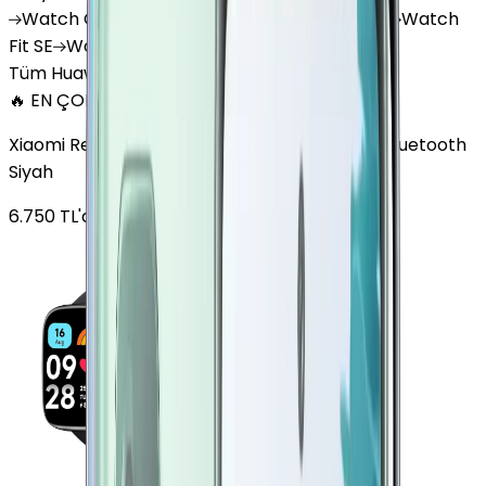
Watch
GT 4
Watch
GT 5
Watch
GT 5 Pro
Watch
Fit SE
Watch
Fit 3
Watch
GT3 Pro
Tüm Huawei Watch'lar
🔥 EN ÇOK SATAN
Xiaomi Redmi Watch 3 Active Plastik 47mm Bluetooth
Siyah
6.750
TL'den
başlayan fiyatlar