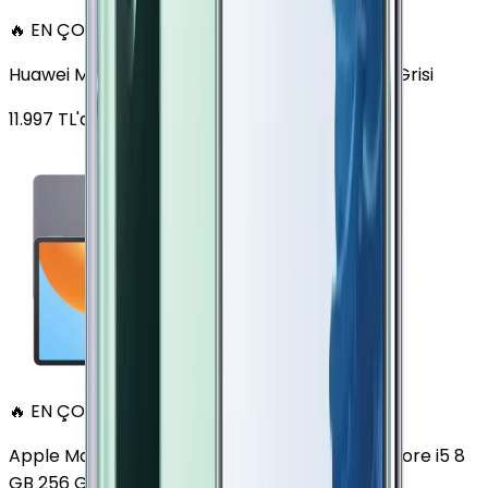
🔥 EN ÇOK SATAN
Huawei MatePad 11.5 128 GB 11.5 inç Wi-Fi Uzay Grisi
11.997
TL'den
başlayan fiyatlar
🔥 EN ÇOK SATAN
Apple MacBook Air 13" (13-inch, 2020) 1.1 GHz Core i5 8
GB 256 GB Altın