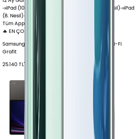
12 Ay Garanti
•
6 Taksit
iPad
(10. Nesil)
iPad
Air (6. Nesil)
iPad
(9. Nesil)
iPad
(8. Nesil)
iPad
Air (5. Nesil)
iPad
Air (2. Nesil)
Tüm Apple Tablet'ler
🔥 EN ÇOK SATAN
Samsung Galaxy Tab S9 Plus 256 GB 12.4 inç Wi-Fi
Grafit
25.140
TL'den
başlayan fiyatlar