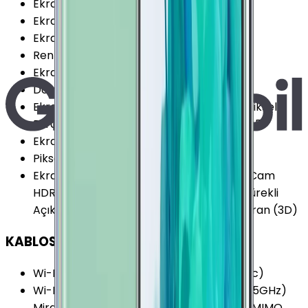
Ekran / Gövde Oranı
:
84.04 %
Ekran Çözünürlüğü Standardı
:
QHD+
Ekran Oranı (Aspect Ratio)
:
18.5:9
Renk Sayısı
:
16 Milyon
Ekran Boyutu
:
6.4 İnç
Dokunmatik Türü
:
Kapasitif Ekran
Ekran Çözünürlüğü
:
1440x2960 (QHD+) Piksel
Ekran Dayanıklılığı
:
Corning Gorilla Glass 5
Ekran Yenileme Hızı
:
60 Hz
Piksel Yoğunluğu
:
516 PPI
Ekran Özellikleri
:
HDR Çizilmeye Dirençli Cam
HDR10 Multi Touch Çerçevesiz Tasarım Sürekli
Açık Ekran (Always-on Display) Eğimli Ekran (3D)
KABLOSUZ BAĞLANTILAR
Wi-Fi Kanalları
:
Wi-Fi 5 (802.11 a/b/g/n/ac)
Wi-Fi Özellikleri
:
HT80 MIMO Dual-Band (5GHz)
MiraCast Wi-Fi Direct Wi-Fi Hotspot MU-MIMO