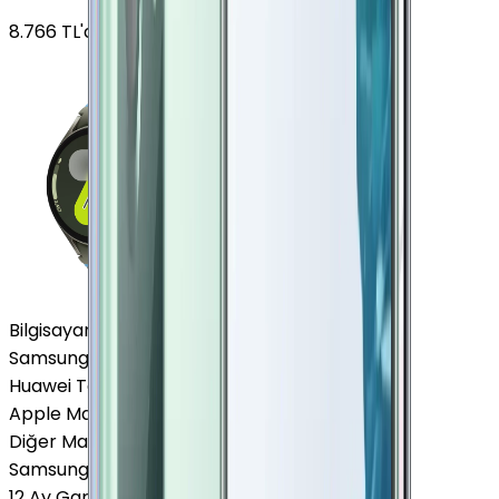
8.766
TL'den
başlayan fiyatlar
Bilgisayar / Tablet
Samsung Tablet
Huawei Tablet
Apple Macbook
Diğer Markalar
Samsung Tablet
12 Ay Garanti
•
6 Taksit