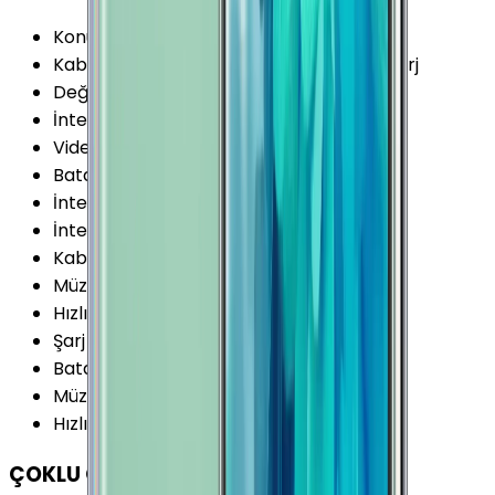
Konuşma Süresi (3G)
:
29 Saat
Kablosuz Şarj Özellikleri
:
Kablosuz Hızlı Şarj
Değişir Batarya
:
Yok
İnternet Kullanımı (WiFi)
:
17 Saat
Video Oynatma
:
20 Saat
Batarya Teknolojisi
:
Lithium Ion (Li-Ion)
İnternet Kullanımı (3G)
:
14 Saat
İnternet Kullanımı (4G)
:
16 Saat
Kablosuz Şarj
:
Var
Müzik Oynatma Notu
:
AOD Kapalı
Hızlı Şarj Gücü (Maks.)
:
15 W
Şarj
:
USB Type-C
Batarya Kapasitesi (Tipik)
:
4000 mAh
Müzik Oynatma
:
95 Saat
Hızlı Şarj
:
Var
ÇOKLU ORTAM