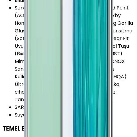
Bildirim Işığı (LED)
:
Var
Servis ve Uygulamalar
:
Acoustic Overload Point
(AOP) Mikrofon ANT+ Apps edge Bixby Bixby
Home Bixby Reminder Bixby Vision Corning Gorilla
Glass 5 Arka Kapak Dolby Atmos Ekran Yansıtma
(Screen Mirroring) Galaxy Gear Uyumu Gear Fit
Uyumu Gear Manager Google Cast Kısayol Tuşu
(Bixby) Magnetic Secure Transmission (MST)
MirrorLink S Pen Samsung DeX Samsung KNOX
Sanal Ekran Tuşları Smart Switch Tek Elde
Kullanım Modu Ultra High Quality Audio (UHQA)
Ultra Power Saving Mode USB OTG ile Başka
cihazları Şarj Edebilme Yüz Tanımlama Yüz
Tanımlama (Iris)
SAR Değeri 10g (Vücut)
:
1.509 W/kg
Suya Dayanıklılık
:
Var
TEMEL BİLGİLER