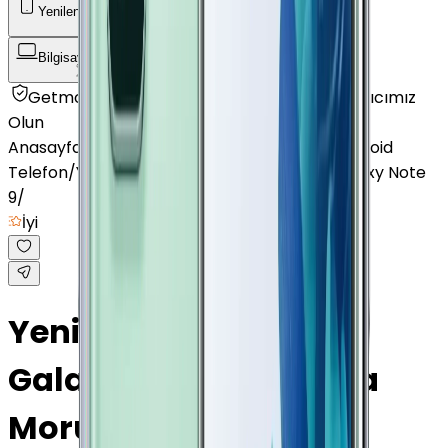
Yenilenmiş Telefon
Akıllı Saat ve Bileklik
Bilgisayar / Tablet
Aksesuar
Getmobil Güvencesi
Mağazalarımız
Satıcımız
Olun
Anasayfa
/
Yenilenmiş Telefon
/
Yenilenmiş Android
Telefon
/
Yenilenmiş Samsung
/
Yenilenmiş Galaxy Note
9
/
İyi
Yenilenmiş Samsung
Galaxy Note 9 Lavanta
Moru 512 GB