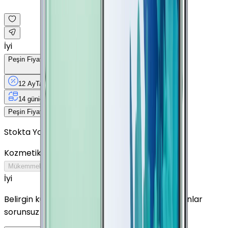
İyi
Peşin Fiyatına
12
Taksit
x
856,25 TL
12 Ay
Taksit
12 Ay
Güvence
4 iş
gününde
14 gün
içinde iade
Yenilenmiş
Cihaz Nedir?
10.275 TL
Peşin Fiyatına
12
taksit x
856,25 TL
Stokta Yok
Kozmetik Durumu
Nasıl Görünüyor?
Mükemmel
Çok İyi
İyi
Outlet
İyi
Belirgin kullanım izleri görülebilir. Tüm fonksiyonlar
sorunsuz çalışır.
Detayını Gör