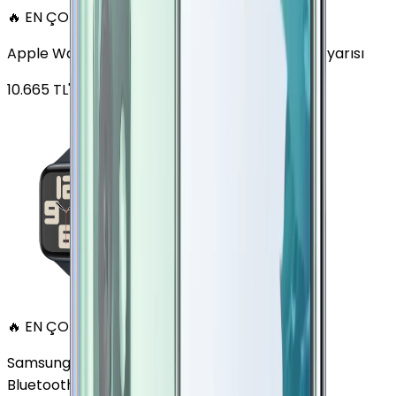
🔥 EN ÇOK SATAN
Apple Watch SE Alüminyum 44mm GPS Gece yarısı
10.665
TL'den
başlayan fiyatlar
🔥 EN ÇOK SATAN
Samsung Galaxy Watch 7 Alüminyum 44 mm
Bluetooth Wi-Fi Yeşil