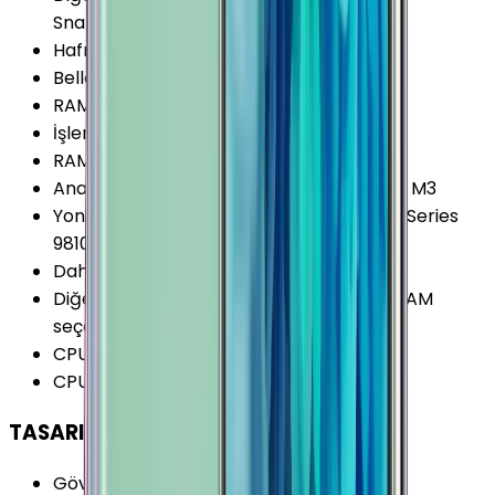
Snapdragon 845 (SDM845)
Hafıza Kartı Desteği
:
Var
Bellek (RAM)
:
8 GB
RAM Kanalları
:
Çift Kanal
İşlemci Mimarisi
:
64-bit
RAM Tipi
:
LPDDR4X
Ana İşlemci (CPU)
:
4x 2.7 GHz Mongoose M3
Yonga Seti (Chipset)
:
Samsung Exynos 9 Series
9810
Dahili Depolama Biçimi
:
UFS 2.1
Diğer Bellek (RAM) Seçenekleri
:
6/8GB RAM
seçeneği var
CPU Çekirdeği
:
8 Çekirdek
CPU Frekansı
:
2.7 GHz
TASARIM
Gövde Malzemesi (Kapak)
:
Cam