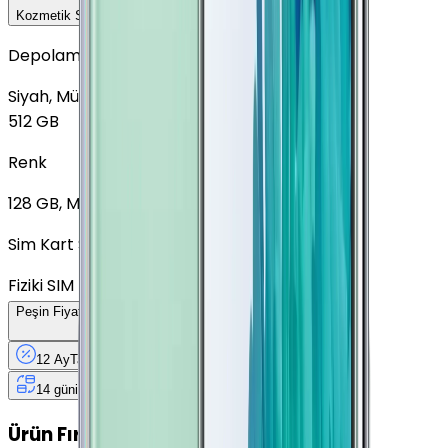
Kozmetik Seçeneklerini Karşılaştır
Depolama
Siyah, Mükemmel
128 GB
+
924 TL
512 GB
Renk
128 GB, Mükemmel
+
924 TL
Sim Kart Seçimi
Fiziki SIM
Peşin Fiyatına
12
Taksit
x
856,25 TL
12 Ay
Taksit
12 Ay
Güvence
4 iş
gününde
14 gün
içinde iade
Yenilenmiş
Cihaz Nedir?
Ürün Fırsatları