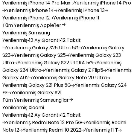
Yenilenmiş
iPhone 14 Pro Max
Yenilenmiş
iPhone 14 Pro
Yenilenmiş
iPhone 14
Yenilenmiş
iPhone 13
Yenilenmiş
iPhone 12
Yenilenmiş
iPhone 11
Tüm Yenilenmiş Apple'ler
Yenilenmiş Samsung
Yenilenmiş
•
12 Ay Garanti
•
12 Taksit
Yenilenmiş
Galaxy S25 Ultra 5G
Yenilenmiş
Galaxy
S23
Yenilenmiş
Galaxy S25
Yenilenmiş
Galaxy S23
Ultra
Yenilenmiş
Galaxy S22 ULTRA 5G
Yenilenmiş
Galaxy S24 Ultra
Yenilenmiş
Galaxy Z Flip5
Yenilenmiş
Galaxy A02
Yenilenmiş
Galaxy Note 20 Ultra
Yenilenmiş
Galaxy S21 Plus 5G
Yenilenmiş
Galaxy S24
FE
Yenilenmiş
Galaxy S21
Tüm Yenilenmiş Samsung'lar
Yenilenmiş Xiaomi
Yenilenmiş
•
12 Ay Garanti
•
12 Taksit
Yenilenmiş
Redmi Note 12 Pro 5G
Yenilenmiş
Redmi
Note 12
Yenilenmiş
Redmi 10 2022
Yenilenmiş
11 T