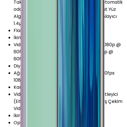
Takibi Panorama RAW Kayıt Yapabilme Otomatik
odaklama Seçimsel Odaklama Sesli komut Yüz
Algılama Seri Çekim (Burst) Modu Zamanlayıcı
1.4µm Piksel 77° Açılı
Flaş
:
LED
İkinci Arka Kamera Diyafram
:
F2.4
Video Kayıt Seçenekleri
:
1080p @ 30fps 1080p @
60fps 1440p @ 30fps 2160p @ 30fps 2160p @
60fps
Diyafram Açıklığı
:
F1.5
Ağır Çekim Kayıt Seçenekleri
:
720p @ 960fps
1080p @ 240fps
Kamera Çözünürlüğü
:
12 MP
Video Kayıt Özellikleri
:
Dijital görüntü sabitleyici
(EIS) HDR Time-lapse (Hyperlapse) Yavaş Çekim
Video Kayıt (Slow motion video)
İkinci Arka Kamera Çözünürlüğü
:
12 MP
Optik Görüntü Sabitleyici (OIS)
:
Var