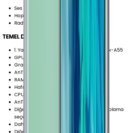
Ses Çıkışı
:
3.5 mm
Hoparlör Özellikleri
:
Stereo Çift Hoparlör
Radyo
:
Yok
TEMEL DONANIM
1. Yardımcı İşlemci
:
4x 1.7 GHz ARM Cortex-A55
GPU Frekansı
:
572 MHz
Grafik İşlemcisi (GPU)
:
Mali-G72 MP18
AnTuTu Puanı (v7)
:
248.800 Puan
RAM Frekansı (Maks.)
:
1794 MHz
Hafıza Kartı Maks. Kapasitesi
:
512 GB
CPU Üretim Teknolojisi
:
10 nm
AnTuTu Puanı (v8)
:
349.200 Puan
Diğer Hafıza Seçenekleri
:
128/512GB Depolama
seçeneği var
Dahili Depolama
:
512 GB
Diğer Chipset Seçenekleri
:
Qualcomm