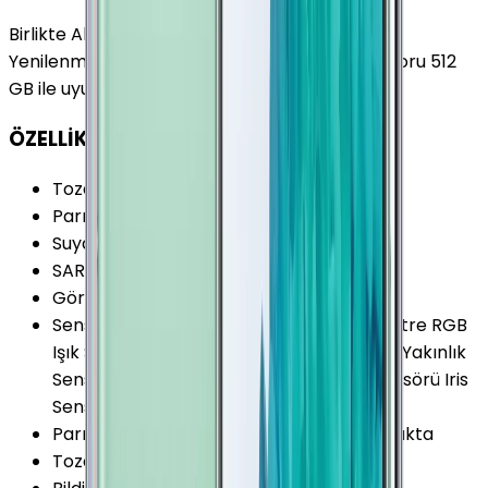
Birlikte Al
En Çok Eşleştirilen
Yenilenmiş Samsung Galaxy Note 9 Lavanta Moru 512
GB ile uyumludur.
ÖZELLİKLER
Toza Dayanıklılık Seviyesi
:
IP6X
Parmak izi Okuyucu
:
Var
Suya Dayanıklılık Seviyesi
:
IPX8
SAR Değeri 10g (Baş)
:
0.381 W/kg
Görüntülü Konuşma (Uygulama)
:
Var
Sensörler
:
Kalp Atış Hızı Sensörü Barometre RGB
Işık Sensörü Jiroskop Hall Sensörü Pusula Yakınlık
Sensörü İvmeölçer Basınç (Pressure) Sensörü Iris
Sensörü
Parmak izi Okuyucu Özellikleri
:
Arka Kapakta
Toza Dayanıklılık
:
Var