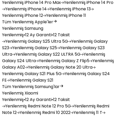
Yenilenmiş
iPhone 14 Pro Max
Yenilenmiş
iPhone 14 Pro
Yenilenmiş
iPhone 14
Yenilenmiş
iPhone 13
Yenilenmiş
iPhone 12
Yenilenmiş
iPhone 11
Tüm Yenilenmiş Apple'ler
Yenilenmiş Samsung
Yenilenmiş
•
12 Ay Garanti
•
12 Taksit
Yenilenmiş
Galaxy S25 Ultra 5G
Yenilenmiş
Galaxy
S23
Yenilenmiş
Galaxy S25
Yenilenmiş
Galaxy S23
Ultra
Yenilenmiş
Galaxy S22 ULTRA 5G
Yenilenmiş
Galaxy S24 Ultra
Yenilenmiş
Galaxy Z Flip5
Yenilenmiş
Galaxy A02
Yenilenmiş
Galaxy Note 20 Ultra
Yenilenmiş
Galaxy S21 Plus 5G
Yenilenmiş
Galaxy S24
FE
Yenilenmiş
Galaxy S21
Tüm Yenilenmiş Samsung'lar
Yenilenmiş Xiaomi
Yenilenmiş
•
12 Ay Garanti
•
12 Taksit
Yenilenmiş
Redmi Note 12 Pro 5G
Yenilenmiş
Redmi
Note 12
Yenilenmiş
Redmi 10 2022
Yenilenmiş
11 T