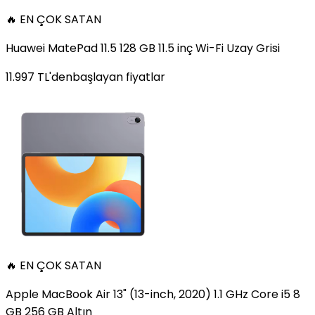
🔥 EN ÇOK SATAN
Huawei MatePad 11.5 128 GB 11.5 inç Wi-Fi Uzay Grisi
11.997
TL'den
başlayan fiyatlar
🔥 EN ÇOK SATAN
Apple MacBook Air 13" (13-inch, 2020) 1.1 GHz Core i5 8
GB 256 GB Altın