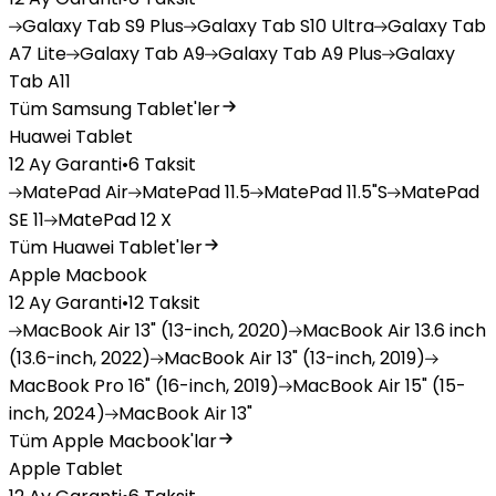
Galaxy
Tab S9 Plus
Galaxy
Tab S10 Ultra
Galaxy
Tab
A7 Lite
Galaxy
Tab A9
Galaxy
Tab A9 Plus
Galaxy
Tab A11
Tüm Samsung Tablet'ler
Huawei Tablet
12 Ay Garanti
•
6 Taksit
MatePad
Air
MatePad
11.5
MatePad
11.5"S
MatePad
SE 11
MatePad
12 X
Tüm Huawei Tablet'ler
Apple Macbook
12 Ay Garanti
•
12 Taksit
MacBook
Air 13" (13-inch, 2020)
MacBook
Air 13.6 inch
(13.6-inch, 2022)
MacBook
Air 13" (13-inch, 2019)
MacBook
Pro 16" (16-inch, 2019)
MacBook
Air 15" (15-
inch, 2024)
MacBook
Air 13"
Tüm Apple Macbook'lar
Apple Tablet