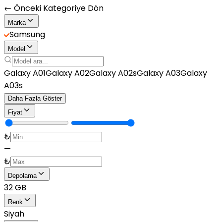
← Önceki Kategoriye Dön
Marka
Samsung
Model
Galaxy A01
Galaxy A02
Galaxy A02s
Galaxy A03
Galaxy
A03s
Daha Fazla Göster
Fiyat
₺
—
₺
Depolama
32 GB
Renk
Siyah