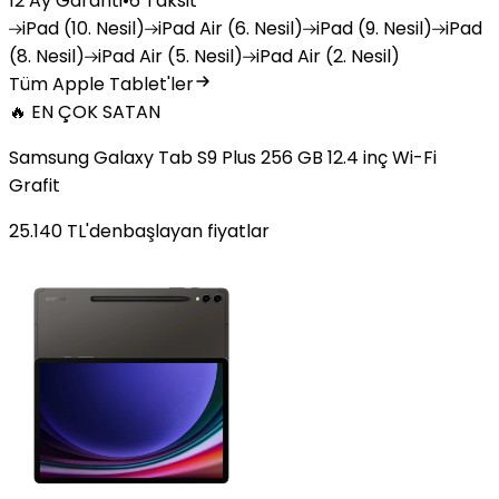
12 Ay Garanti
•
6 Taksit
iPad
(10. Nesil)
iPad
Air (6. Nesil)
iPad
(9. Nesil)
iPad
(8. Nesil)
iPad
Air (5. Nesil)
iPad
Air (2. Nesil)
Tüm Apple Tablet'ler
🔥 EN ÇOK SATAN
Samsung Galaxy Tab S9 Plus 256 GB 12.4 inç Wi-Fi
Grafit
25.140
TL'den
başlayan fiyatlar