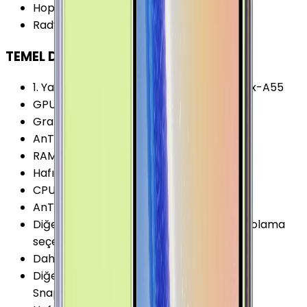
Hoparlör Özellikleri
:
Stereo Çift Hoparlör
Radyo
:
Yok
TEMEL DONANIM
1. Yardımcı İşlemci
:
4x 1.7 GHz ARM Cortex-A55
GPU Frekansı
:
572 MHz
Grafik İşlemcisi (GPU)
:
Mali-G72 MP18
AnTuTu Puanı (v7)
:
248.800 Puan
RAM Frekansı (Maks.)
:
1794 MHz
Hafıza Kartı Maks. Kapasitesi
:
512 GB
CPU Üretim Teknolojisi
:
10 nm
AnTuTu Puanı (v8)
:
349.200 Puan
Diğer Hafıza Seçenekleri
:
128/512GB Depolama
seçeneği var
Dahili Depolama
:
512 GB
Diğer Chipset Seçenekleri
:
Qualcomm
Snapdragon 845 (SDM845)