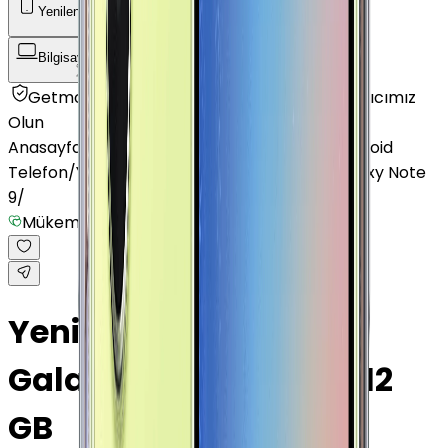
Yenilenmiş Telefon
Akıllı Saat ve Bileklik
Bilgisayar / Tablet
Aksesuar
Getmobil Güvencesi
Mağazalarımız
Satıcımız
Olun
Anasayfa
/
Yenilenmiş Telefon
/
Yenilenmiş Android
Telefon
/
Yenilenmiş Samsung
/
Yenilenmiş Galaxy Note
9
/
Mükemmel
Yenilenmiş Samsung
Galaxy Note 9 Siyah 512
GB