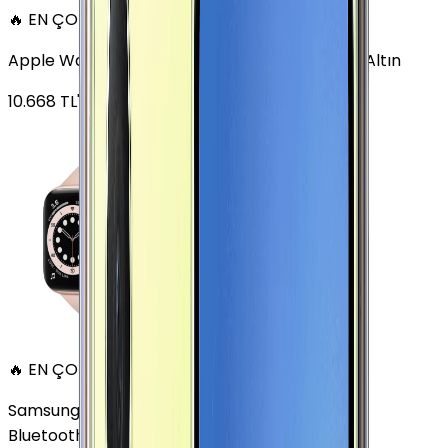
🔥 EN ÇOK SATAN
Apple Watch Series 6 Alüminyum 40mm GPS Altın
10.668
TL'den
başlayan fiyatlar
🔥 EN ÇOK SATAN
Samsung Galaxy Watch 7 Alüminyum 44 mm
Bluetooth Wi-Fi Yeşil