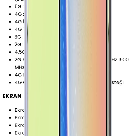
5G
:
Yok
4G
:
Var
4G İndirme
:
1200 Mbps
4G Teknolojisi
:
LTE (Cat.18)
3G
:
Var
2G
:
Var
4.5G Desteği
:
Var
2G Frekansları
:
850 MHz 900 MHz 1800 MHz 1900
MHz
4G Karşıya Yükleme
:
200 Mbps
4G Özellikleri
:
VoLTE (Voice over LTE) Desteği
EKRAN
Ekran Teknolojisi
:
Super AMOLED
Ekran Alanı
:
103.95 cm²
Ekran / Gövde Oranı
:
84.04 %
Ekran Çözünürlüğü Standardı
:
QHD+