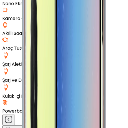
Nano Ekran Koruyucu
Kamera Cam Koruyucu
Akıllı Saat Aksesuarları
Araç Tutucu
Şarj Aleti
Şarj ve Data Kablosu
Kulak İçi Kulaklık
Powerbank