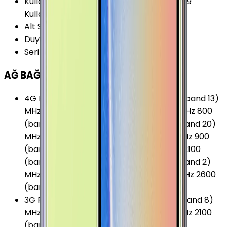
Kullanım Kılavuzu
:
Samsung Galaxy Note 9
Kullanım Kılavuzu
Alt Seri
:
Samsung Galaxy Note 9
Duyurulma Tarihi
:
2018, Ağustos
Seri
:
Samsung Galaxy Note
AĞ BAĞLANTILARI
4G Frekansları
:
700 (band 12) MHz 700 (band 13)
MHz 700 (band 17) MHz 700 (band 28) MHz 800
(band 18) MHz 800 (band 19) MHz 800 (band 20)
MHz 850 (band 26) MHz 850 (band 5) MHz 900
(band 8) MHz 1700 (band 66) MHz 1700/2100
(band 4) MHz 1800 (band 3) MHz 1900 (band 2)
MHz 1900 (band 25) MHz 2100 (band 1) MHz 2600
(band 7) MHz
3G Frekansları
:
850 (band 5) MHz 900 (band 8)
MHz 1700 (band 4) MHz 1900 (band 2) MHz 2100
(band 1) MHz