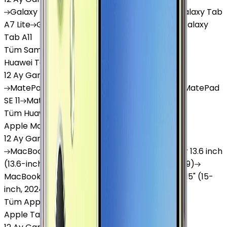
Galaxy
Tab S9 Plus
Galaxy
Tab S10 Ultra
Galaxy
Tab
A7 Lite
Galaxy
Tab A9
Galaxy
Tab A9 Plus
Galaxy
Tab A11
Tüm Samsung Tablet'ler
Huawei Tablet
12 Ay Garanti
•
6 Taksit
MatePad
Air
MatePad
11.5
MatePad
11.5"S
MatePad
SE 11
MatePad
12 X
Tüm Huawei Tablet'ler
Apple Macbook
12 Ay Garanti
•
12 Taksit
MacBook
Air 13" (13-inch, 2020)
MacBook
Air 13.6 inch
(13.6-inch, 2022)
MacBook
Air 13" (13-inch, 2019)
MacBook
Pro 16" (16-inch, 2019)
MacBook
Air 15" (15-
inch, 2024)
MacBook
Air 13"
Tüm Apple Macbook'lar
Apple Tablet