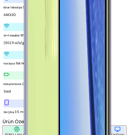
Super
Ekran Teknolojisi
AMOLED
Wi-Fi 5
Wi-Fi Kanalları
(802.11 a/b/g/n/ac)
Tek Hat
Hat Sayısı
29
Konuşma Süresi (3G)
Saat
3.5 mm
Ses Çıkışı
Ürün Özellikleri
Tümünü Gör