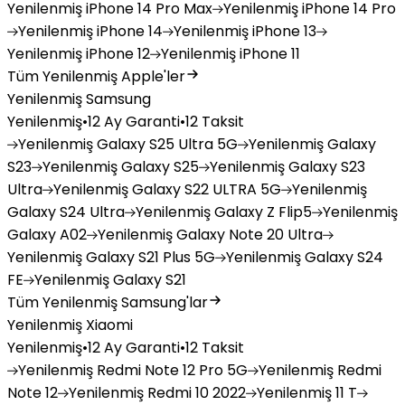
Yenilenmiş
iPhone 14 Pro Max
Yenilenmiş
iPhone 14 Pro
Yenilenmiş
iPhone 14
Yenilenmiş
iPhone 13
Yenilenmiş
iPhone 12
Yenilenmiş
iPhone 11
Tüm Yenilenmiş Apple'ler
Yenilenmiş Samsung
Yenilenmiş
•
12 Ay Garanti
•
12 Taksit
Yenilenmiş
Galaxy S25 Ultra 5G
Yenilenmiş
Galaxy
S23
Yenilenmiş
Galaxy S25
Yenilenmiş
Galaxy S23
Ultra
Yenilenmiş
Galaxy S22 ULTRA 5G
Yenilenmiş
Galaxy S24 Ultra
Yenilenmiş
Galaxy Z Flip5
Yenilenmiş
Galaxy A02
Yenilenmiş
Galaxy Note 20 Ultra
Yenilenmiş
Galaxy S21 Plus 5G
Yenilenmiş
Galaxy S24
FE
Yenilenmiş
Galaxy S21
Tüm Yenilenmiş Samsung'lar
Yenilenmiş Xiaomi
Yenilenmiş
•
12 Ay Garanti
•
12 Taksit
Yenilenmiş
Redmi Note 12 Pro 5G
Yenilenmiş
Redmi
Note 12
Yenilenmiş
Redmi 10 2022
Yenilenmiş
11 T