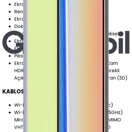
Ekran Oranı (Aspect Ratio)
:
18.5:9
Renk Sayısı
:
16 Milyon
Ekran Boyutu
:
6.4 İnç
Dokunmatik Türü
:
Kapasitif Ekran
Ekran Çözünürlüğü
:
1440x2960 (QHD+) Piksel
Ekran Dayanıklılığı
:
Corning Gorilla Glass 5
Ekran Yenileme Hızı
:
60 Hz
Piksel Yoğunluğu
:
516 PPI
Ekran Özellikleri
:
HDR Çizilmeye Dirençli Cam
HDR10 Multi Touch Çerçevesiz Tasarım Sürekli
Açık Ekran (Always-on Display) Eğimli Ekran (3D)
KABLOSUZ BAĞLANTILAR
Wi-Fi Kanalları
:
Wi-Fi 5 (802.11 a/b/g/n/ac)
Wi-Fi Özellikleri
:
HT80 MIMO Dual-Band (5GHz)
MiraCast Wi-Fi Direct Wi-Fi Hotspot MU-MIMO
VHT80 VoWiFi (Voice over Wi-Fi) 2X MIMO