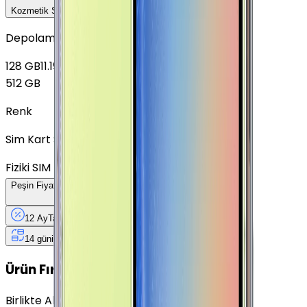
Kozmetik Seçeneklerini Karşılaştır
Depolama
128 GB
11.199 TL
512 GB
Renk
Sim Kart Seçimi
Fiziki SIM
Peşin Fiyatına
12
Taksit
x
1.007,58 TL
12 Ay
Taksit
12 Ay
Güvence
4 iş
gününde
14 gün
içinde iade
Yenilenmiş
Cihaz Nedir?
Ürün Fırsatları
Birlikte Al
En Çok Eşleştirilen