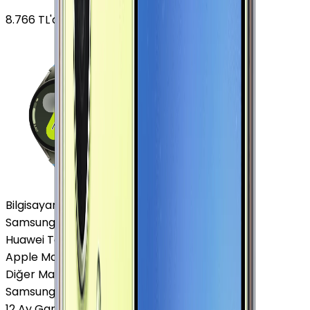
8.766
TL'den
başlayan fiyatlar
Bilgisayar / Tablet
Samsung Tablet
Huawei Tablet
Apple Macbook
Diğer Markalar
Samsung Tablet
12 Ay Garanti
•
6 Taksit