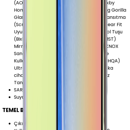
(AOP) Mikrofon ANT+ Apps edge Bixby Bixby
Home Bixby Reminder Bixby Vision Corning Gorilla
Glass 5 Arka Kapak Dolby Atmos Ekran Yansıtma
(Screen Mirroring) Galaxy Gear Uyumu Gear Fit
Uyumu Gear Manager Google Cast Kısayol Tuşu
(Bixby) Magnetic Secure Transmission (MST)
MirrorLink S Pen Samsung DeX Samsung KNOX
Sanal Ekran Tuşları Smart Switch Tek Elde
Kullanım Modu Ultra High Quality Audio (UHQA)
Ultra Power Saving Mode USB OTG ile Başka
cihazları Şarj Edebilme Yüz Tanımlama Yüz
Tanımlama (Iris)
SAR Değeri 10g (Vücut)
:
1.509 W/kg
Suya Dayanıklılık
:
Var
TEMEL BİLGİLER
Çıkış Yılı
:
2018