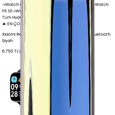
Watch
GT 4
Watch
GT 5
Watch
GT 5 Pro
Watch
Fit SE
Watch
Fit 3
Watch
GT3 Pro
Tüm Huawei Watch'lar
🔥 EN ÇOK SATAN
Xiaomi Redmi Watch 3 Active Plastik 47mm Bluetooth
Siyah
6.750
TL'den
başlayan fiyatlar