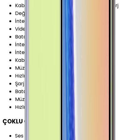
Kablosuz Şarj Özellikleri
:
Kablosuz Hızlı Şarj
Değişir Batarya
:
Yok
İnternet Kullanımı (WiFi)
:
17 Saat
Video Oynatma
:
20 Saat
Batarya Teknolojisi
:
Lithium Ion (Li-Ion)
İnternet Kullanımı (3G)
:
14 Saat
İnternet Kullanımı (4G)
:
16 Saat
Kablosuz Şarj
:
Var
Müzik Oynatma Notu
:
AOD Kapalı
Hızlı Şarj Gücü (Maks.)
:
15 W
Şarj
:
USB Type-C
Batarya Kapasitesi (Tipik)
:
4000 mAh
Müzik Oynatma
:
95 Saat
Hızlı Şarj
:
Var
ÇOKLU ORTAM
Ses Çıkışı
:
3.5 mm