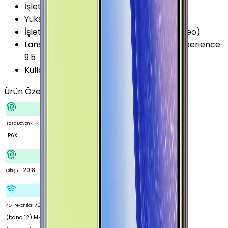
İşletim Sistemi
:
Android
Yükseltilebilir Versiyon
:
Android 10 (Q)
İşletim Sistemi Versiyonu
:
Android 8.1 (Oreo)
Lansman Arayüz Versiyonu
:
Samsung Experience
9.5
Kullanıcı Arayüzü
:
Samsung Experience
Ürün Özellikleri
Tümünü Gör
Toza Dayanıklılık Seviyesi
IP6X
2018
Çıkış Yılı
700
4G Frekansları
(band 12) MHz 700