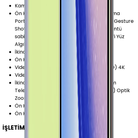
Kamera Sensör Boyutu
:
1/2.55 İnç
Ön Kamera Özellikleri
:
Otomatik Odaklama
Portre Modu HDR Sanal Flaş Sesle Komut Gesture
Shot Zamanlayıcı (self-timer) Dijital görüntü
sabitleyici (EIS) Geniş Açılı Panorama Selfi Yüz
Algılama 1.22μm Piksel 80° Açılı
İkinci Arka Kamera
:
Var
Ön Kamera Sensör Boyutu
:
1/3.6 İnç
Video Kayıt Çözünürlüğü
:
2160p (Ultra HD) 4K
Video FPS Değeri
:
60 fps
İkinci Arka Kamera Özellikleri
:
Optik Zoom
Telephoto Optik Görüntü Sabitleme (OIS) Optik
Zoom (2x) 1.0 µm Piksel 1/3.4 45° Açılı
Ön Kamera Diyafram Açıklığı
:
F1.7
Ön Kamera FPS Değeri
:
30 fps
İŞLETİM SİSTEMİ