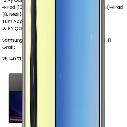
12 Ay Garanti
•
6 Taksit
iPad
(10. Nesil)
iPad
Air (6. Nesil)
iPad
(9. Nesil)
iPad
(8. Nesil)
iPad
Air (5. Nesil)
iPad
Air (2. Nesil)
Tüm Apple Tablet'ler
🔥 EN ÇOK SATAN
Samsung Galaxy Tab S9 Plus 256 GB 12.4 inç Wi-Fi
Grafit
25.140
TL'den
başlayan fiyatlar