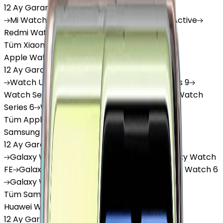
12 Ay Garanti
•
6 Taksit
Mi
Watch
Mi
Watch Lite
Redmi
Watch 3 Active
Redmi
Watch 5 Lite
Redmi
Watch 5 Active
Tüm Xiaomi Akıllı Saat'lar
Apple Watch
12 Ay Garanti
•
6 Taksit
Watch
Ultra
Watch
Series 10
Watch
Series 9
Watch
Series 8
Watch
Series 7
Watch
SE
Watch
Series 6
Watch
Series 5
Tüm Apple Watch'lar
Samsung Watch
12 Ay Garanti
•
6 Taksit
Galaxy
Watch 7
Galaxy
Watch Ultra
Galaxy
Watch
FE
Galaxy
Watch 4
Galaxy
Watch 5
Galaxy
Watch 6
Galaxy
Watch8
Tüm Samsung Watch'lar
Huawei Watch
12 Ay Garanti
•
6 Taksit