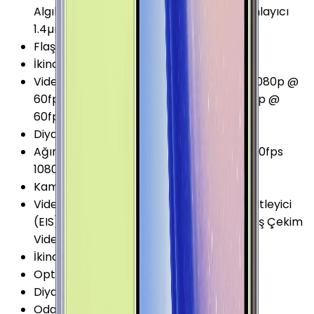
Algılama Seri Çekim (Burst) Modu Zamanlayıcı
1.4µm Piksel 77° Açılı
Flaş
:
LED
İkinci Arka Kamera Diyafram
:
F2.4
Video Kayıt Seçenekleri
:
1080p @ 30fps 1080p @
60fps 1440p @ 30fps 2160p @ 30fps 2160p @
60fps
Diyafram Açıklığı
:
F1.5
Ağır Çekim Kayıt Seçenekleri
:
720p @ 960fps
1080p @ 240fps
Kamera Çözünürlüğü
:
12 MP
Video Kayıt Özellikleri
:
Dijital görüntü sabitleyici
(EIS) HDR Time-lapse (Hyperlapse) Yavaş Çekim
Video Kayıt (Slow motion video)
İkinci Arka Kamera Çözünürlüğü
:
12 MP
Optik Görüntü Sabitleyici (OIS)
:
Var
Diyafram Açıklığı (Maks)
:
F2.4
Odak Uzaklığı
:
26 mm