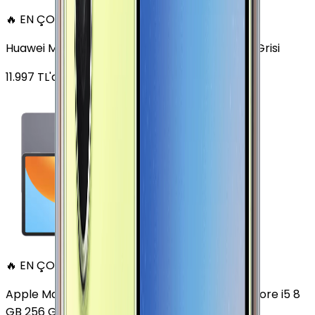
🔥 EN ÇOK SATAN
Huawei MatePad 11.5 128 GB 11.5 inç Wi-Fi Uzay Grisi
11.997
TL'den
başlayan fiyatlar
🔥 EN ÇOK SATAN
Apple MacBook Air 13" (13-inch, 2020) 1.1 GHz Core i5 8
GB 256 GB Altın