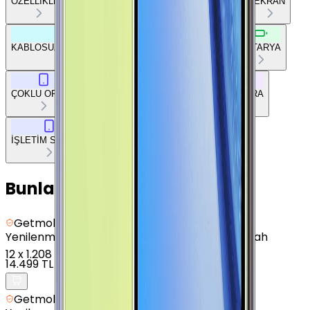
ÖZELLİKLER
TEMEL BİLGİLER
AĞ BAĞLANTILARI
EKRAN
KABLOSUZ BAĞLANTILAR
DİĞER BAĞLANTILAR
BATARYA
ÇOKLU ORTAM
TEMEL DONANIM
TASARIM
KAMERA
İŞLETİM SİSTEMİ
Bunları da Beğenebilirsin
Getmobil Güvencesi
Yenilenmiş
Samsung Galaxy A54 - 128 GB - Siyah
12
x
1.208 TL
14.499 TL
Getmobil Güvencesi