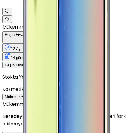
Mükemmel
Peşin Fiyatına
12
Taksit
x
1.007,58 TL
12 Ay
Taksit
12 Ay
Güvence
4 iş
gününde
14 gün
içinde iade
Yenilenmiş
Cihaz Nedir?
12.091 TL
Peşin Fiyatına
12
taksit x
1.007,58 TL
Stokta Yok
Kozmetik Durumu
Nasıl Görünüyor?
Mükemmel
Çok İyi
İyi
Outlet
Mükemmel
Neredeyse sıfır ayarında görünüm. Kullanım izleri fark
edilmeyecek seviyededir.
Detayını Gör