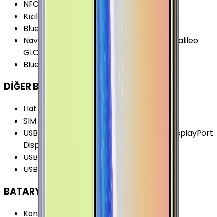
NFC
:
Var
Kızılötesi
:
Yok
Bluetooth Özellikleri
:
LE
Navigasyon Özellikleri
:
GPS A-GPS BDS Galileo
GLONASS
Bluetooth Versiyonu
:
5.0
DİĞER BAĞLANTILAR
Hat Sayısı
:
Tek Hat
SIM
:
Nano-SIM (4FF)
USB Özellikleri
:
USB On-the-go (OTG) DisplayPort
DisplayPort (4K@60fps)
USB Bağlantı Tipi
:
USB Type-C
USB Versiyonu
:
USB 3.2 Gen 1 (USB 3.0)
BATARYA
Konuşma Süresi (3G)
:
29 Saat