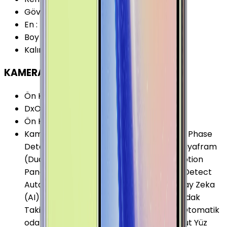
Gövde Malzemesi (Çerçeve)
:
Metal
En
:
76.4 mm
Boy
:
161.9 mm
Kalınlık
:
8.8 mm
KAMERA
Ön Kamera Çözünürlüğü
:
8 MP
DxOMark 2017 (v2)
:
103 Puan
Ön Kamera Video Çözünürlüğü
:
1440p
Kamera Özellikleri
:
Portre Modu (Bokeh) Phase
Detect Auto-Focus (PDAF) Çift Aralıklı Diyafram
(Dual Aperture) Haraketli Panorama (Motion
Panorama) Depth of Field (DOF) Phase Detect
Auto-Focus - PDAF (Dual Pixel) HDR Yapay Zeka
(AI) Sahne Algılama Dual Pixel Kamera Odak
Takibi Panorama RAW Kayıt Yapabilme Otomatik
odaklama Seçimsel Odaklama Sesli komut Yüz