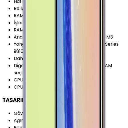
Hafıza Kartı Desteği
:
Var
Bellek (RAM)
:
8 GB
RAM Kanalları
:
Çift Kanal
İşlemci Mimarisi
:
64-bit
RAM Tipi
:
LPDDR4X
Ana İşlemci (CPU)
:
4x 2.7 GHz Mongoose M3
Yonga Seti (Chipset)
:
Samsung Exynos 9 Series
9810
Dahili Depolama Biçimi
:
UFS 2.1
Diğer Bellek (RAM) Seçenekleri
:
6/8GB RAM
seçeneği var
CPU Çekirdeği
:
8 Çekirdek
CPU Frekansı
:
2.7 GHz
TASARIM
Gövde Malzemesi (Kapak)
:
Cam
Ağırlık
:
201 Gram
Renk Seçenekleri
:
Bakır Mavi Mor Siyah