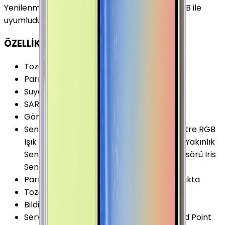
Yenilenmiş Samsung Galaxy Note 9 Siyah 512 GB ile
uyumludur.
ÖZELLİKLER
Toza Dayanıklılık Seviyesi
:
IP6X
Parmak izi Okuyucu
:
Var
Suya Dayanıklılık Seviyesi
:
IPX8
SAR Değeri 10g (Baş)
:
0.381 W/kg
Görüntülü Konuşma (Uygulama)
:
Var
Sensörler
:
Kalp Atış Hızı Sensörü Barometre RGB
Işık Sensörü Jiroskop Hall Sensörü Pusula Yakınlık
Sensörü İvmeölçer Basınç (Pressure) Sensörü Iris
Sensörü
Parmak izi Okuyucu Özellikleri
:
Arka Kapakta
Toza Dayanıklılık
:
Var
Bildirim Işığı (LED)
:
Var
Servis ve Uygulamalar
:
Acoustic Overload Point