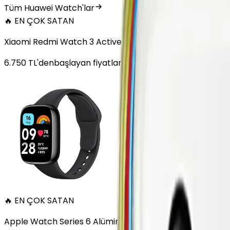
Tüm Huawei Watch'lar
🔥 EN ÇOK SATAN
Xiaomi Redmi Watch 3 Active Plastik 47mm Bluetooth S
6.750
TL'den
başlayan fiyatlar
🔥 EN ÇOK SATAN
Apple Watch Series 6 Alüminyum 40mm GPS Altın