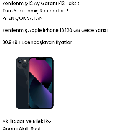
Yenilenmiş
•
12 Ay Garanti
•
12 Taksit
Tüm Yenilenmiş Realme'ler
🔥 EN ÇOK SATAN
Yenilenmiş Apple iPhone 13 128 GB Gece Yarısı
30.949
TL'den
başlayan fiyatlar
Akıllı Saat ve Bileklik
Xiaomi Akıllı Saat