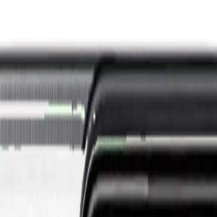
i
Watch 5 Lite
Redmi
Watch 5 Active
Series 8
Watch
Series 7
Watch
SE
Watch
Series 6
Wa
E
Galaxy
Watch 4
Galaxy
Watch 5
Galaxy
Watch 6
G
 SE
Watch
Fit 3
Watch
GT3 Pro