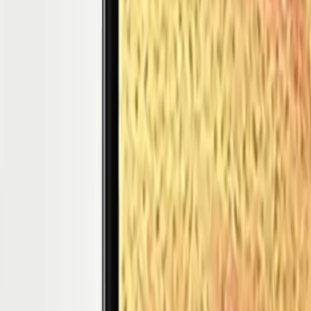
7 Lite
Galaxy
Tab A9
Galaxy
Tab A9 Plus
Galaxy
Tab A