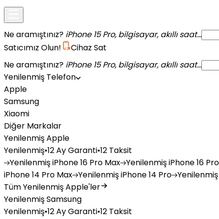
Ne aramıştınız?
iPhone 15 Pro, bilgisayar, akıllı saat...
Satıcımız Olun!
Cihaz Sat
Ne aramıştınız?
iPhone 15 Pro, bilgisayar, akıllı saat...
Yenilenmiş Telefon
Apple
Samsung
Xiaomi
Diğer Markalar
Yenilenmiş Apple
Yenilenmiş
•
12 Ay Garanti
•
12 Taksit
Yenilenmiş
iPhone 16 Pro Max
Yenilenmiş
iPhone 16 Pro
iPhone 14 Pro Max
Yenilenmiş
iPhone 14 Pro
Yenilenmiş
Tüm Yenilenmiş Apple'ler
Yenilenmiş Samsung
Yenilenmiş
•
12 Ay Garanti
•
12 Taksit