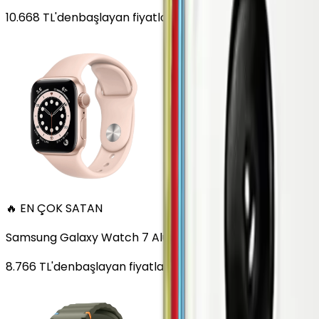
10.668
TL'den
başlayan fiyatlar
🔥 EN ÇOK SATAN
Samsung Galaxy Watch 7 Alüminyum 44 mm Bluetooth Wi
8.766
TL'den
başlayan fiyatlar