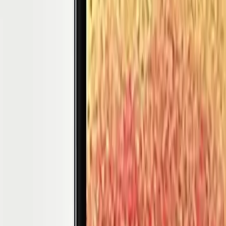
 11
MatePad
12 X
(13.6-inch, 2022)
MacBook
Air 13" (13-inch, 2019)
MacBoo
. Nesil)
iPad
Air (5. Nesil)
iPad
Air (2. Nesil)