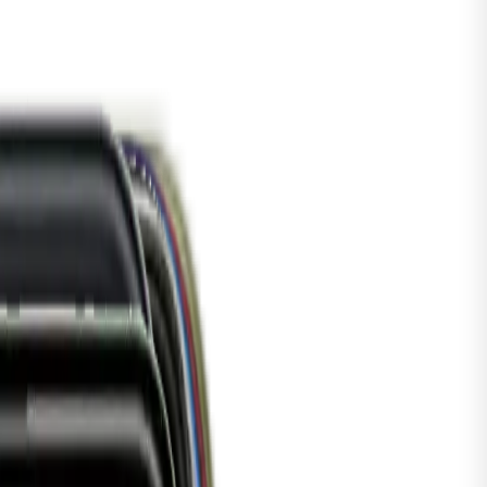
tch
Series 5
alaxy
Watch8