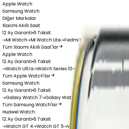
Apple Watch
Samsung Watch
Diğer Markalar
Xiaomi Akıllı Saat
12 Ay Garanti
•
6 Taksit
Mi
Watch
Mi
Watch Lite
Redmi
Watch 3 Active
Redm
Tüm Xiaomi Akıllı Saat'lar
Apple Watch
12 Ay Garanti
•
6 Taksit
Watch
Ultra
Watch
Series 10
Watch
Series 9
Watch
Tüm Apple Watch'lar
Samsung Watch
12 Ay Garanti
•
6 Taksit
Galaxy
Watch 7
Galaxy
Watch Ultra
Galaxy
Watch F
Tüm Samsung Watch'lar
Huawei Watch
12 Ay Garanti
•
6 Taksit
Watch
GT 4
Watch
GT 5
Watch
GT 5 Pro
Watch
Fit