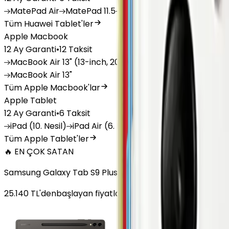
MatePad
Air
MatePad
11.5
MatePad
11.5"S
MatePad
SE
Tüm Huawei Tablet'ler
Apple Macbook
12 Ay Garanti
•
12 Taksit
MacBook
Air 13" (13-inch, 2020)
MacBook
Air 13.6 inch 
MacBook
Air 13"
Tüm Apple Macbook'lar
Apple Tablet
12 Ay Garanti
•
6 Taksit
iPad
(10. Nesil)
iPad
Air (6. Nesil)
iPad
(9. Nesil)
iPad
(8
Tüm Apple Tablet'ler
🔥 EN ÇOK SATAN
Samsung Galaxy Tab S9 Plus 256 GB 12.4 inç Wi-Fi Grafit
25.140
TL'den
başlayan fiyatlar