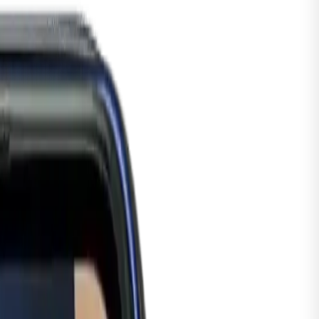
tch
Series 5
alaxy
Watch8