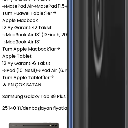
MatePad
Air
MatePad
11.5
MatePad
11.5"S
MatePad
SE
Tüm Huawei Tablet'ler
Apple Macbook
12 Ay Garanti
•
12 Taksit
MacBook
Air 13" (13-inch, 2020)
MacBook
Air 13.6 inch 
MacBook
Air 13"
Tüm Apple Macbook'lar
Apple Tablet
12 Ay Garanti
•
6 Taksit
iPad
(10. Nesil)
iPad
Air (6. Nesil)
iPad
(9. Nesil)
iPad
(8
Tüm Apple Tablet'ler
🔥 EN ÇOK SATAN
Samsung Galaxy Tab S9 Plus 256 GB 12.4 inç Wi-Fi Grafit
25.140
TL'den
başlayan fiyatlar