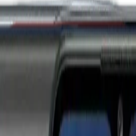
i
Watch 5 Lite
Redmi
Watch 5 Active
Series 8
Watch
Series 7
Watch
SE
Watch
Series 6
Wa
E
Galaxy
Watch 4
Galaxy
Watch 5
Galaxy
Watch 6
G
 SE
Watch
Fit 3
Watch
GT3 Pro