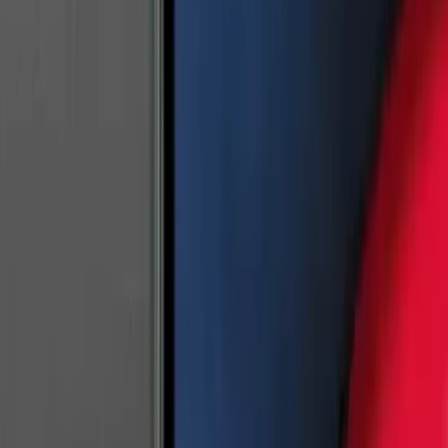
 11
MatePad
12 X
(13.6-inch, 2022)
MacBook
Air 13" (13-inch, 2019)
MacBoo
. Nesil)
iPad
Air (5. Nesil)
iPad
Air (2. Nesil)