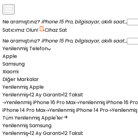
Ne aramıştınız?
iPhone 15 Pro, bilgisayar, akıllı saat...
Satıcımız Olun!
Cihaz Sat
Ne aramıştınız?
iPhone 15 Pro, bilgisayar, akıllı saat...
Yenilenmiş Telefon
Apple
Samsung
Xiaomi
Diğer Markalar
Yenilenmiş Apple
Yenilenmiş
•
12 Ay Garanti
•
12 Taksit
Yenilenmiş
iPhone 16 Pro Max
Yenilenmiş
iPhone 16 Pro
iPhone 14 Pro Max
Yenilenmiş
iPhone 14 Pro
Yenilenmiş
Tüm Yenilenmiş Apple'ler
Yenilenmiş Samsung
Yenilenmiş
•
12 Ay Garanti
•
12 Taksit