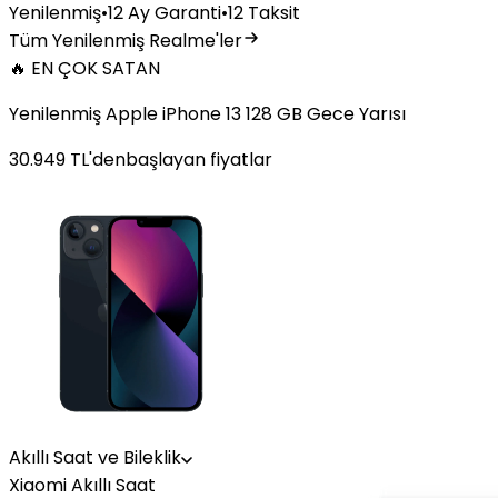
Yenilenmiş
•
12 Ay Garanti
•
12 Taksit
Tüm Yenilenmiş Realme'ler
🔥 EN ÇOK SATAN
Yenilenmiş Apple iPhone 13 128 GB Gece Yarısı
30.949
TL'den
başlayan fiyatlar
Akıllı Saat ve Bileklik
Xiaomi Akıllı Saat