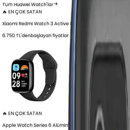
Tüm Huawei Watch'lar
🔥 EN ÇOK SATAN
Xiaomi Redmi Watch 3 Active Plastik 47mm Bluetooth S
6.750
TL'den
başlayan fiyatlar
🔥 EN ÇOK SATAN
Apple Watch Series 6 Alüminyum 40mm GPS Altın