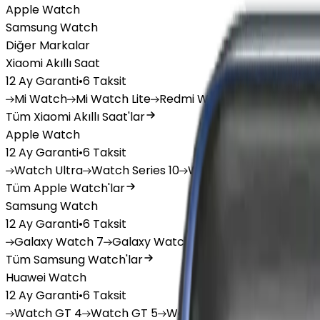
Apple Watch
Samsung Watch
Diğer Markalar
Xiaomi Akıllı Saat
12 Ay Garanti
•
6 Taksit
Mi
Watch
Mi
Watch Lite
Redmi
Watch 3 Active
Redm
Tüm Xiaomi Akıllı Saat'lar
Apple Watch
12 Ay Garanti
•
6 Taksit
Watch
Ultra
Watch
Series 10
Watch
Series 9
Watch
Tüm Apple Watch'lar
Samsung Watch
12 Ay Garanti
•
6 Taksit
Galaxy
Watch 7
Galaxy
Watch Ultra
Galaxy
Watch F
Tüm Samsung Watch'lar
Huawei Watch
12 Ay Garanti
•
6 Taksit
Watch
GT 4
Watch
GT 5
Watch
GT 5 Pro
Watch
Fit