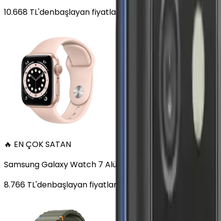
10.668
TL'den
başlayan fiyatlar
🔥 EN ÇOK SATAN
Samsung Galaxy Watch 7 Alüminyum 44 mm Bluetooth Wi
8.766
TL'den
başlayan fiyatlar