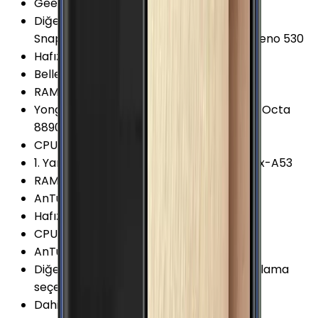
Geekbench 5 (Single-core)
:
385 Puan
Diğer Chipset Seçenekleri
:
Qualcomm
Snapdragon 820 MSM8996 (2.2 GHz) Adreno 530
Hafıza Kartı Desteği
:
Var
Bellek (RAM)
:
4 GB
RAM Tipi
:
LPDDR4
Yonga Seti (Chipset)
:
Samsung Exynos 8 Octa
8890
CPU Frekansı
:
2.3 GHz
1. Yardımcı İşlemci
:
4x 1.6 Ghz ARM Cortex-A53
RAM Frekansı (Maks.)
:
1794 MHz
AnTuTu Puanı (v6)
:
129.000 Puan
Hafıza Kartı Maks. Kapasitesi
:
200 GB
CPU Üretim Teknolojisi
:
14 nm
AnTuTu Puanı (v8)
:
193.700 Puan
Diğer Hafıza Seçenekleri
:
32/64GB Depolama
seçeneği var
Dahili Depolama
:
32 GB