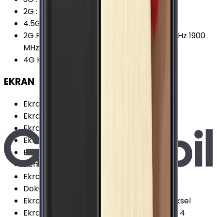
2G
:
Var
4.5G Desteği
:
Var
2G Frekansları
:
850 MHz 900 MHz 1800 MHz 1900
MHz
4G Karşıya Yükleme
:
50 Mbps
EKRAN
Ekran Teknolojisi
:
Super AMOLED
Ekran Alanı
:
71.7 cm²
Ekran / Gövde Oranı
:
72.35 %
Ekran Çözünürlüğü Standardı
:
QHD
Ekran Oranı (Aspect Ratio)
:
16:9
Renk Sayısı
:
16 Milyon
Ekran Boyutu
:
5.1 İnç
Dokunmatik Türü
:
Kapasitif Ekran
Ekran Çözünürlüğü
:
1440x2560 (QHD) Piksel
Ekran Dayanıklılığı
:
Corning Gorilla Glass 4