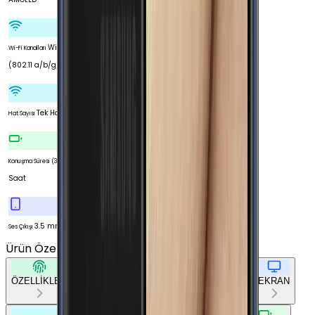
Wi-Fi 5
Wi-Fi Kanalları
(802.11 a/b/g/n/ac)
Tek Hat
Hat Sayısı
22
Konuşma Süresi (3G)
Saat
3.5 mm
Ses Çıkışı
Ürün Özellikleri
Tümünü Gör
ÖZELLİKLER
TEMEL BİLGİLER
AĞ BAĞLANTILARI
EKRAN