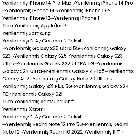
Yenilenmiş
iPhone 14 Pro Max
Yenilenmiş
iPhone 14 Pro
Yenilenmiş
iPhone 14
Yenilenmiş
iPhone 13
Yenilenmiş
iPhone 12
Yenilenmiş
iPhone 11
Tüm Yenilenmiş Apple'ler
Yenilenmiş Samsung
Yenilenmiş
•
12 Ay Garanti
•
12 Taksit
Yenilenmiş
Galaxy S25 Ultra 5G
Yenilenmiş
Galaxy
S23
Yenilenmiş
Galaxy S25
Yenilenmiş
Galaxy S23
Ultra
Yenilenmiş
Galaxy S22 ULTRA 5G
Yenilenmiş
Galaxy S24 Ultra
Yenilenmiş
Galaxy Z Flip5
Yenilenmiş
Galaxy A02
Yenilenmiş
Galaxy Note 20 Ultra
Yenilenmiş
Galaxy S21 Plus 5G
Yenilenmiş
Galaxy S24
FE
Yenilenmiş
Galaxy S21
Tüm Yenilenmiş Samsung'lar
Yenilenmiş Xiaomi
Yenilenmiş
•
12 Ay Garanti
•
12 Taksit
Yenilenmiş
Redmi Note 12 Pro 5G
Yenilenmiş
Redmi
Note 12
Yenilenmiş
Redmi 10 2022
Yenilenmiş
11 T