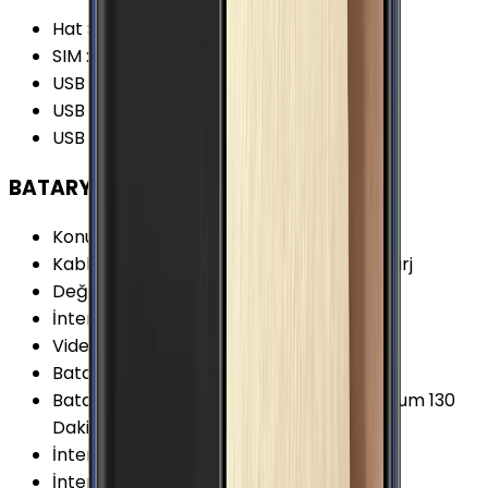
Hat Sayısı
:
Tek Hat
SIM
:
Nano-SIM (4FF)
USB Özellikleri
:
USB On-the-go (OTG)
USB Bağlantı Tipi
:
Micro-USB
USB Versiyonu
:
2.0
BATARYA
Konuşma Süresi (3G)
:
22 Saat
Kablosuz Şarj Özellikleri
:
Kablosuz Hızlı Şarj
Değişir Batarya
:
Yok
İnternet Kullanımı (WiFi)
:
15 Saat
Video Oynatma
:
15 Saat
Batarya Teknolojisi
:
Lithium Ion (Li-Ion)
Batarya Özellikleri
:
90 Dakikada Tam dolum 130
Dakikada Kablosuz Tam Dolum
İnternet Kullanımı (3G)
:
11 Saat
İnternet Kullanımı (4G)
:
13 Saat