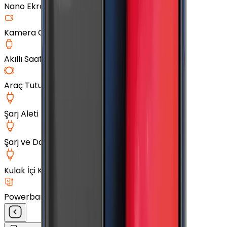
Nano Ekran Koruyucu
Kamera Cam Koruyucu
Akıllı Saat Aksesuarları
Araç Tutucu
Şarj Aleti
Şarj ve Data Kablosu
Kulak İçi Kulaklık
Powerbank