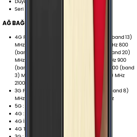
Duyurulma Tarihi
:
2016, Şubat
Seri
:
Samsung Galaxy S
AĞ BAĞLANTILARI
4G Frekansları
:
700 (band 12) MHz 700 (band 13)
MHz 700 (band 17) MHz 700 (band 28) MHz 800
(band 18) MHz 800 (band 19) MHz 800 (band 20)
MHz 850 (band 26) MHz 850 (band 5) MHz 900
(band 8) MHz 1700/2100 (band 4) MHz 1800 (band
3) MHz 1900 (band 2) MHz 1900 (band 25) MHz
2100 (band 1) MHz 2600 (band 7) MHz
3G Frekansları
:
850 (band 5) MHz 900 (band 8)
MHz 1900 (band 2) MHz 2100 (band 1) MHz
5G
:
Yok
4G
:
Var
4G İndirme
:
450 Mbps
4G Teknolojisi
:
LTE (Cat.9)
3G
:
Var