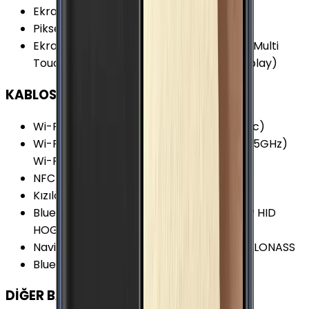
Ekran Yenileme Hızı
:
60 Hz
Piksel Yoğunluğu
:
577 PPI
Ekran Özellikleri
:
Çizilmeye Dirençli Cam Multi
Touch Sürekli Açık Ekran (Always-on Display)
KABLOSUZ BAĞLANTILAR
Wi-Fi Kanalları
:
Wi-Fi 5 (802.11 a/b/g/n/ac)
Wi-Fi Özellikleri
:
HT80 MIMO Dual-Band (5GHz)
Wi-Fi Direct Wi-Fi Hotspot MU-MIMO
NFC
:
Var
Kızılötesi
:
Yok
Bluetooth Özellikleri
:
A2DP AVRCP DI HFP HID
HOGP HSP LE MAP OPP PAN PBAP SAP
Navigasyon Özellikleri
:
GPS A-GPS BDS GLONASS
Bluetooth Versiyonu
:
4.2
DİĞER BAĞLANTILAR