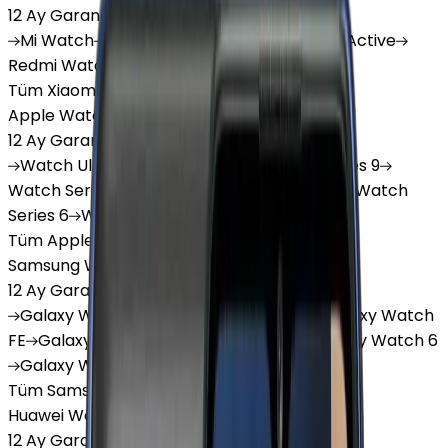
12 Ay Garanti
•
6 Taksit
Mi
Watch
Mi
Watch Lite
Redmi
Watch 3 Active
Redmi
Watch 5 Lite
Redmi
Watch 5 Active
Tüm Xiaomi Akıllı Saat'lar
Apple Watch
12 Ay Garanti
•
6 Taksit
Watch
Ultra
Watch
Series 10
Watch
Series 9
Watch
Series 8
Watch
Series 7
Watch
SE
Watch
Series 6
Watch
Series 5
Tüm Apple Watch'lar
Samsung Watch
12 Ay Garanti
•
6 Taksit
Galaxy
Watch 7
Galaxy
Watch Ultra
Galaxy
Watch
FE
Galaxy
Watch 4
Galaxy
Watch 5
Galaxy
Watch 6
Galaxy
Watch8
Tüm Samsung Watch'lar
Huawei Watch
12 Ay Garanti
•
6 Taksit