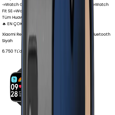
Watch
GT 4
Watch
GT 5
Watch
GT 5 Pro
Watch
Fit SE
Watch
Fit 3
Watch
GT3 Pro
Tüm Huawei Watch'lar
🔥 EN ÇOK SATAN
Xiaomi Redmi Watch 3 Active Plastik 47mm Bluetooth
Siyah
6.750
TL'den
başlayan fiyatlar