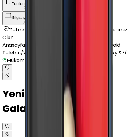
Yenilenmiş Telefon
Akıllı Saat ve Bileklik
Bilgisayar / Tablet
Aksesuar
Getmobil Güvencesi
Mağazalarımız
Satıcımız
Olun
Anasayfa
/
Yenilenmiş Telefon
/
Yenilenmiş Android
Telefon
/
Yenilenmiş Samsung
/
Yenilenmiş Galaxy S7
/
Mükemmel
Yenilenmiş Samsung
Galaxy S7 Altın 32 GB