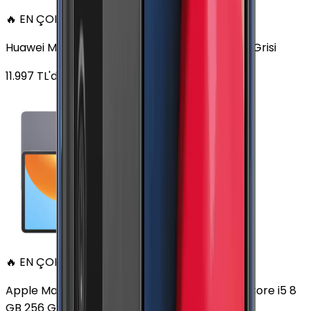
🔥 EN ÇOK SATAN
Huawei MatePad 11.5 128 GB 11.5 inç Wi-Fi Uzay Grisi
11.997
TL'den
başlayan fiyatlar
🔥 EN ÇOK SATAN
Apple MacBook Air 13" (13-inch, 2020) 1.1 GHz Core i5 8
GB 256 GB Altın