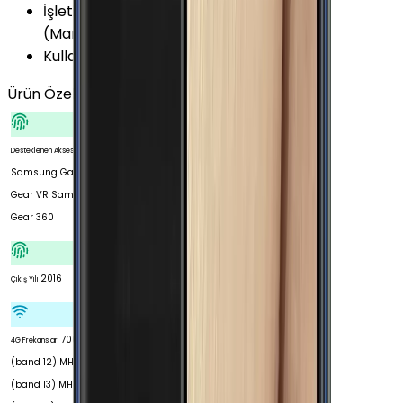
İşletim Sistemi Versiyonu
:
Android 6.0.1
(Marshmallow)
Kullanıcı Arayüzü
:
TouchWiz
Ürün Özellikleri
Tümünü Gör
Desteklenen Aksesuarlar
Samsung Galaxy
Gear VR Samsung
Gear 360
2016
Çıkış Yılı
700
4G Frekansları
(band 12) MHz 700
(band 13) MHz 700