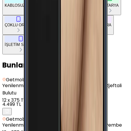
KABLOSUZ BAĞLANTILAR
DİĞER BAĞLANTILAR
BATARYA
ÇOKLU ORTAM
TEMEL DONANIM
TASARIM
KAMERA
İŞLETİM SİSTEMİ
Bunları da Beğenebilirsin
Getmobil Güvencesi
Yenilenmiş
Samsung Galaxy A5 2017 - 32 GB - Şeftali
Bulutu
12
x
375 TL
4.499 TL
Getmobil Güvencesi
Yenilenmiş
Samsung Galaxy J4 Plus - 16 GB - Pembe