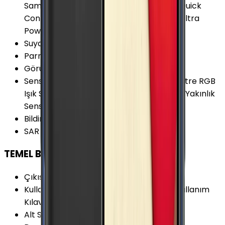
Samsung KNOX Samsung Pay Samsung Quick
Connect Smart Manager Smart Switch Ultra
Power Saving Mode
Suya Dayanıklılık
:
Var
Parmak izi Okuyucu
:
Var
Görüntülü Konuşma (Uygulama)
:
Var
Sensörler
:
Kalp Atış Hızı Sensörü Barometre RGB
Işık Sensörü Jiroskop Hall Sensörü Pusula Yakınlık
Sensörü İvmeölçer
Bildirim Işığı (LED)
:
Var
SAR Değeri 10g (Vücut)
:
1.480 W/kg
TEMEL BİLGİLER
Çıkış Yılı
:
2016
Kullanım Kılavuzu
:
Samsung Galaxy S7 Kullanım
Kılavuzu
Alt Seri
:
Samsung Galaxy S7