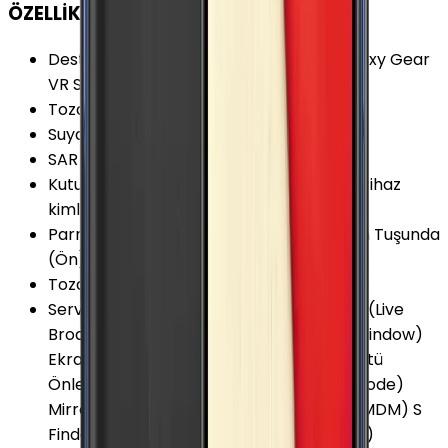
ÖZELLİKLER
Desteklenen Aksesuarlar
:
Samsung Galaxy Gear
VR Samsung Gear 360
Toza Dayanıklılık Seviyesi
:
IP6X
Suya Dayanıklılık Seviyesi
:
IPX8
SAR Değeri 10g (Baş)
:
0.406 W/kg
Kutu İçeriği
:
Garanti Belgesi, Hologram (cihaz
kimlik belgesi), Şarj kablosu ve Sim İğnesi
Parmak izi Okuyucu Özellikleri
:
Ana Ekran Tuşunda
(Ön)
Toza Dayanıklılık
:
Var
Servis ve Uygulamalar
:
ANT+ Canlı Yayın (Live
Broadcast) Çoklu Pencere (Dual/Multi Window)
Ekran Yansıtma (Screen Mirroring) Gürültü
Önleyici 2 Mikrofon Kolay Arayüz (Easy Mode)
MirrorLink Mobile Device Management (MDM) S
Finder S Voice Samsung Health (S Health)