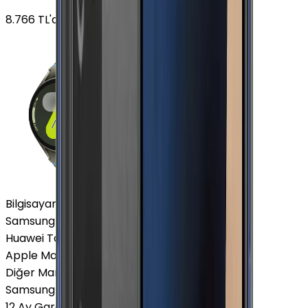
8.766
TL'den
başlayan fiyatlar
Bilgisayar / Tablet
Samsung Tablet
Huawei Tablet
Apple Macbook
Diğer Markalar
Samsung Tablet
12 Ay Garanti
•
6 Taksit