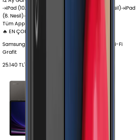
12 Ay Garanti
•
6 Taksit
iPad
(10. Nesil)
iPad
Air (6. Nesil)
iPad
(9. Nesil)
iPad
(8. Nesil)
iPad
Air (5. Nesil)
iPad
Air (2. Nesil)
Tüm Apple Tablet'ler
🔥 EN ÇOK SATAN
Samsung Galaxy Tab S9 Plus 256 GB 12.4 inç Wi-Fi
Grafit
25.140
TL'den
başlayan fiyatlar