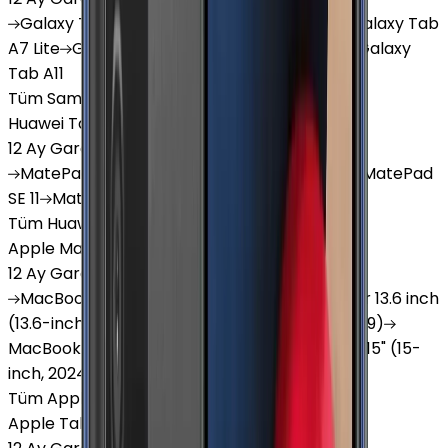
Galaxy
Tab S9 Plus
Galaxy
Tab S10 Ultra
Galaxy
Tab
A7 Lite
Galaxy
Tab A9
Galaxy
Tab A9 Plus
Galaxy
Tab A11
Tüm Samsung Tablet'ler
Huawei Tablet
12 Ay Garanti
•
6 Taksit
MatePad
Air
MatePad
11.5
MatePad
11.5"S
MatePad
SE 11
MatePad
12 X
Tüm Huawei Tablet'ler
Apple Macbook
12 Ay Garanti
•
12 Taksit
MacBook
Air 13" (13-inch, 2020)
MacBook
Air 13.6 inch
(13.6-inch, 2022)
MacBook
Air 13" (13-inch, 2019)
MacBook
Pro 16" (16-inch, 2019)
MacBook
Air 15" (15-
inch, 2024)
MacBook
Air 13"
Tüm Apple Macbook'lar
Apple Tablet