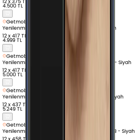
12
x
375 TL
4.500 TL
Getmobil Güvencesi
Yenilenmiş
Samsung Galaxy A01 - 16 GB - Siyah
12
x
417 TL
4.999 TL
Getmobil Güvencesi
Yenilenmiş
Samsung Galaxy A7 (2016) - 16 GB - Siyah
12
x
417 TL
5.000 TL
Getmobil Güvencesi
Yenilenmiş
Samsung Galaxy J3 Pro - 16 GB - Siyah
12
x
437 TL
5.249 TL
Getmobil Güvencesi
Yenilenmiş
Samsung Galaxy J7 Prime 2 - 32 GB - Siyah
12
x
458 TL