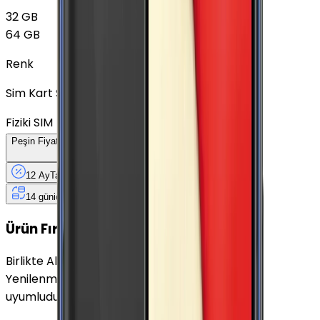
32 GB
64 GB
Renk
Sim Kart Seçimi
Fiziki SIM
Peşin Fiyatına
12
Taksit
x
146,08 TL
12 Ay
Taksit
12 Ay
Güvence
4 iş
gününde
14 gün
içinde iade
Yenilenmiş
Cihaz Nedir?
Ürün Fırsatları
Birlikte Al
En Çok Eşleştirilen
Yenilenmiş Samsung Galaxy S7 Altın 32 GB ile
uyumludur.