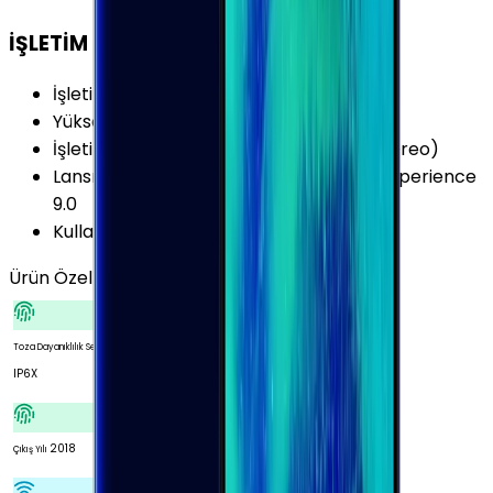
İŞLETİM SİSTEMİ
İşletim Sistemi
:
Android
Yükseltilebilir Versiyon
:
Android 10 (Q)
İşletim Sistemi Versiyonu
:
Android 8.0 (Oreo)
Lansman Arayüz Versiyonu
:
Samsung Experience
9.0
Kullanıcı Arayüzü
:
Samsung Experience
Ürün Özellikleri
Tümünü Gör
Toza Dayanıklılık Seviyesi
IP6X
2018
Çıkış Yılı