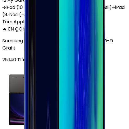
12 Ay Garanti
•
6 Taksit
iPad
(10. Nesil)
iPad
Air (6. Nesil)
iPad
(9. Nesil)
iPad
(8. Nesil)
iPad
Air (5. Nesil)
iPad
Air (2. Nesil)
Tüm Apple Tablet'ler
🔥 EN ÇOK SATAN
Samsung Galaxy Tab S9 Plus 256 GB 12.4 inç Wi-Fi
Grafit
25.140
TL'den
başlayan fiyatlar