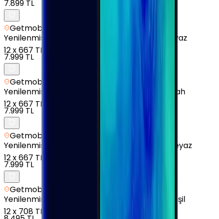
7.899 TL
Getmobil Güvencesi
Yenilenmiş
Samsung Galaxy A12 - 64 GB - Beyaz
12
x
667 TL
7.999 TL
Getmobil Güvencesi
Yenilenmiş
Samsung Galaxy A14 - 64 GB - Siyah
12
x
667 TL
7.999 TL
Getmobil Güvencesi
Yenilenmiş
Samsung Galaxy A04 - 128 GB - Beyaz
12
x
667 TL
7.999 TL
Getmobil Güvencesi
Yenilenmiş
Samsung Galaxy A05 - 128 GB - Yeşil
12
x
708 TL
8.495 TL