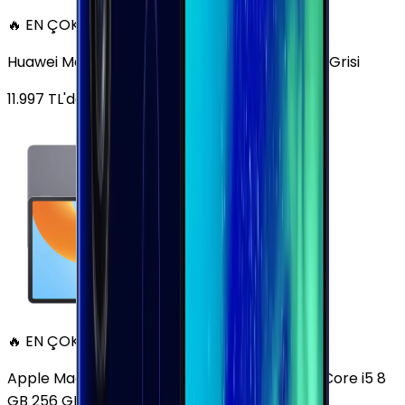
🔥 EN ÇOK SATAN
Huawei MatePad 11.5 128 GB 11.5 inç Wi-Fi Uzay Grisi
11.997
TL'den
başlayan fiyatlar
🔥 EN ÇOK SATAN
Apple MacBook Air 13" (13-inch, 2020) 1.1 GHz Core i5 8
GB 256 GB Altın