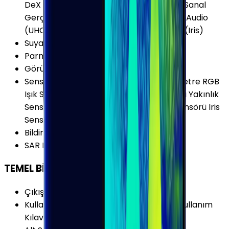
DeX Samsung KNOX Sanal Ekran Tuşları Sanal
Gerçeklik (VR) Uyumu Ultra High Quality Audio
(UHQA) Yüz Tanımlama Yüz Tanımlama (Iris)
Suya Dayanıklılık
:
Var
Parmak izi Okuyucu
:
Var
Görüntülü Konuşma (Uygulama)
:
Var
Sensörler
:
Kalp Atış Hızı Sensörü Barometre RGB
Işık Sensörü Jiroskop Hall Sensörü Pusula Yakınlık
Sensörü İvmeölçer Basınç (Pressure) Sensörü Iris
Sensörü
Bildirim Işığı (LED)
:
Var
SAR Değeri 10g (Vücut)
:
1.180 W/kg
TEMEL BİLGİLER
Çıkış Yılı
:
2018
Kullanım Kılavuzu
:
Samsung Galaxy S9 Kullanım
Kılavuzu