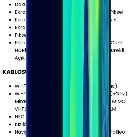
Dokunmatik Türü
:
Kapasitif Ekran
Ekran Çözünürlüğü
:
1440x2960 (QHD+) Piksel
Ekran Dayanıklılığı
:
Corning Gorilla Glass 5
Ekran Yenileme Hızı
:
60 Hz
Piksel Yoğunluğu
:
570 PPI
Ekran Özellikleri
:
HDR Çizilmeye Dirençli Cam
HDR10 Multi Touch Çerçevesiz Tasarım Sürekli
Açık Ekran (Always-on Display)
KABLOSUZ BAĞLANTILAR
Wi-Fi Kanalları
:
Wi-Fi 5 (802.11 a/b/g/n/ac)
Wi-Fi Özellikleri
:
HT80 MIMO Dual-Band (5GHz)
MiraCast Wi-Fi Direct Wi-Fi Hotspot MU-MIMO
VHT80 VoWiFi (Voice over Wi-Fi) 1024QAM
NFC
:
Var
Kızılötesi
:
Yok
Navigasyon Özellikleri
:
GPS A-GPS BDS Galileo