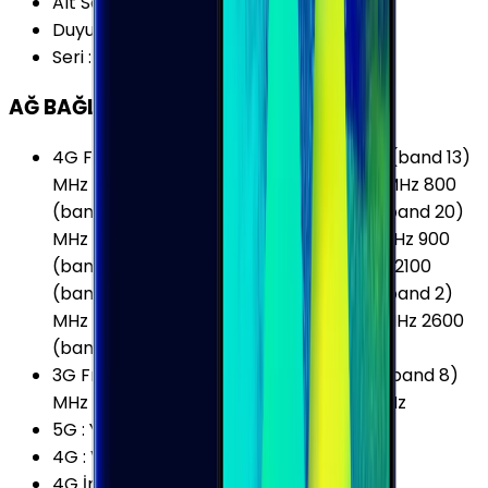
Alt Seri
:
Samsung Galaxy S9
Duyurulma Tarihi
:
2018, Şubat
Seri
:
Samsung Galaxy S
AĞ BAĞLANTILARI
4G Frekansları
:
700 (band 12) MHz 700 (band 13)
MHz 700 (band 17) MHz 700 (band 28) MHz 800
(band 18) MHz 800 (band 19) MHz 800 (band 20)
MHz 850 (band 26) MHz 850 (band 5) MHz 900
(band 8) MHz 1700 (band 66) MHz 1700/2100
(band 4) MHz 1800 (band 3) MHz 1900 (band 2)
MHz 1900 (band 25) MHz 2100 (band 1) MHz 2600
(band 7) MHz
3G Frekansları
:
850 (band 5) MHz 900 (band 8)
MHz 1900 (band 2) MHz 2100 (band 1) MHz
5G
:
Yok
4G
:
Var
4G İndirme
:
1200 Mbps