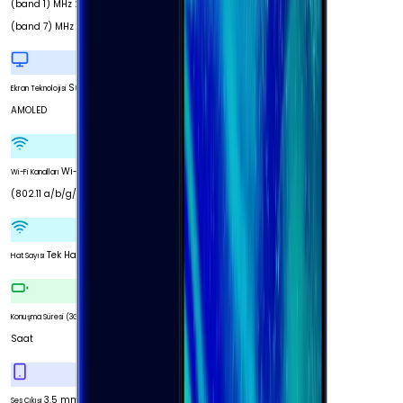
(band 1) MHz 2600
(band 7) MHz
Super
Ekran Teknolojisi
AMOLED
Wi-Fi 5
Wi-Fi Kanalları
(802.11 a/b/g/n/ac)
Tek Hat
Hat Sayısı
22
Konuşma Süresi (3G)
Saat
3.5 mm
Ses Çıkışı