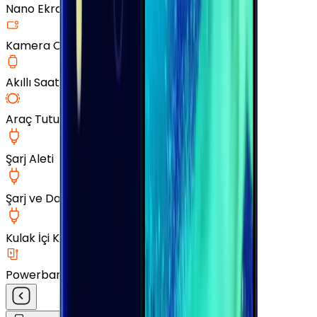
Nano Ekran Koruyucu
Kamera Cam Koruyucu
Akıllı Saat Aksesuarları
Araç Tutucu
Şarj Aleti
Şarj ve Data Kablosu
Kulak İçi Kulaklık
Powerbank