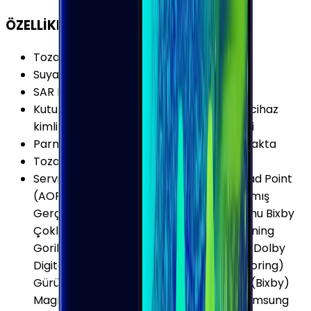
ÖZELLİKLER
Toza Dayanıklılık Seviyesi
:
IP6X
Suya Dayanıklılık Seviyesi
:
IPX8
SAR Değeri 10g (Baş)
:
0.362 W/kg
Kutu İçeriği
:
Garanti Belgesi, Hologram (cihaz
kimlik belgesi), Şarj kablosu ve Sim İğnesi
Parmak izi Okuyucu Özellikleri
:
Arka Kapakta
Toza Dayanıklılık
:
Var
Servis ve Uygulamalar
:
Acoustic Overload Point
(AOP) Mikrofon ANT+ Apps edge Arttırılmış
Gerçeklik (Augmented Reality-AR) Uyumu Bixby
Çoklu Pencere (Dual/Multi Window) Corning
Gorilla Glass 5 Arka Kapak Dolby Atmos Dolby
Digital Plus Ekran Yansıtma (Screen Mirroring)
Gürültü Önleyici 2 Mikrofon Kısayol Tuşu (Bixby)
Magnetic Secure Transmission (MST) Samsung