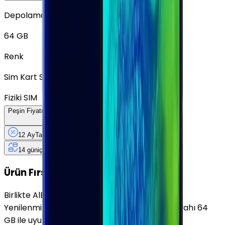
Depolama
64 GB
Renk
Sim Kart Seçimi
Fiziki SIM
Peşin Fiyatına
12
Taksit
x
491,58 TL
12 Ay
Taksit
12 Ay
Güvence
4 iş
gününde
14 gün
içinde iade
Yenilenmiş
Cihaz Nedir?
Ürün Fırsatları
Birlikte Al
En Çok Eşleştirilen
Yenilenmiş Samsung Galaxy S9 Gece Yarısı Siyahı 64
GB ile uyumludur.