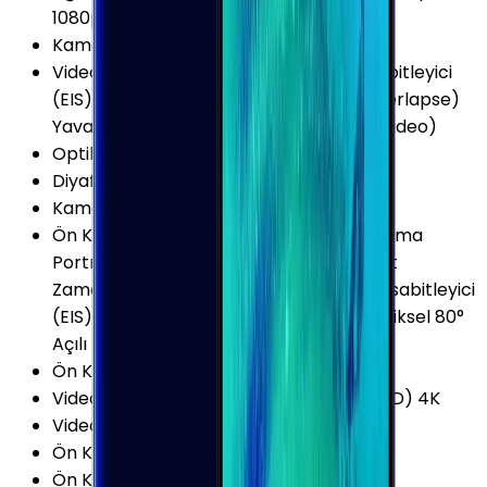
1080p @ 240fps
Kamera Çözünürlüğü
:
12 MP
Video Kayıt Özellikleri
:
Dijital görüntü sabitleyici
(EIS) HDR Odak Takibi Time-lapse (Hyperlapse)
Yavaş Çekim Video Kayıt (Slow motion video)
Optik Görüntü Sabitleyici (OIS)
:
Var
Diyafram Açıklığı (Maks)
:
F2.4
Kamera Sensör Boyutu
:
1/2.55 İnç
Ön Kamera Özellikleri
:
Otomatik Odaklama
Portre Modu HDR Sanal Flaş Sesle Komut
Zamanlayıcı (self-timer) Dijital görüntü sabitleyici
(EIS) Geniş Açılı Panorama Selfi 1.22μm Piksel 80°
Açılı
Ön Kamera Sensör Boyutu
:
1/3.6 İnç
Video Kayıt Çözünürlüğü
:
2160p (Ultra HD) 4K
Video FPS Değeri
:
60 fps
Ön Kamera Diyafram Açıklığı
:
F1.7
Ön Kamera FPS Değeri
:
30 fps