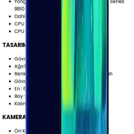
Yonga Seti (Chipset)
:
Samsung Exynos 9 Series
9810
Dahili Depolama Biçimi
:
UFS 2.1
CPU Çekirdeği
:
8 Çekirdek
CPU Frekansı
:
2.7 GHz
TASARIM
Gövde Malzemesi (Kapak)
:
Cam
Ağırlık
:
163 Gram
Renk Seçenekleri
:
Altın Gri Mavi Mor Siyah
Gövde Malzemesi (Çerçeve)
:
Metal
En
:
68.7 mm
Boy
:
147.7 mm
Kalınlık
:
8.5 mm
KAMERA
Ön Kamera Çözünürlüğü
:
8 MP