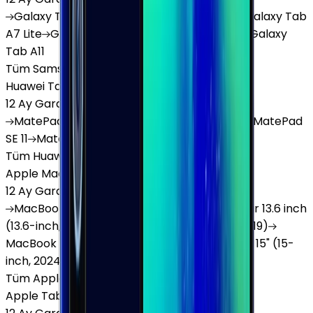
Galaxy
Tab S9 Plus
Galaxy
Tab S10 Ultra
Galaxy
Tab
A7 Lite
Galaxy
Tab A9
Galaxy
Tab A9 Plus
Galaxy
Tab A11
Tüm Samsung Tablet'ler
Huawei Tablet
12 Ay Garanti
•
6 Taksit
MatePad
Air
MatePad
11.5
MatePad
11.5"S
MatePad
SE 11
MatePad
12 X
Tüm Huawei Tablet'ler
Apple Macbook
12 Ay Garanti
•
12 Taksit
MacBook
Air 13" (13-inch, 2020)
MacBook
Air 13.6 inch
(13.6-inch, 2022)
MacBook
Air 13" (13-inch, 2019)
MacBook
Pro 16" (16-inch, 2019)
MacBook
Air 15" (15-
inch, 2024)
MacBook
Air 13"
Tüm Apple Macbook'lar
Apple Tablet