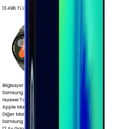
13.498
TL'den
başlayan fiyatlar
Bilgisayar / Tablet
Samsung Tablet
Huawei Tablet
Apple Macbook
Diğer Markalar
Samsung Tablet
12 Ay Garanti
•
6 Taksit