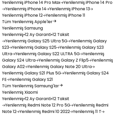
Yenilenmiş
iPhone 14 Pro Max
Yenilenmiş
iPhone 14 Pro
Yenilenmiş
iPhone 14
Yenilenmiş
iPhone 13
Yenilenmiş
iPhone 12
Yenilenmiş
iPhone 11
Tüm Yenilenmiş Apple'ler
Yenilenmiş Samsung
Yenilenmiş
•
12 Ay Garanti
•
12 Taksit
Yenilenmiş
Galaxy S25 Ultra 5G
Yenilenmiş
Galaxy
S23
Yenilenmiş
Galaxy S25
Yenilenmiş
Galaxy S23
Ultra
Yenilenmiş
Galaxy S22 ULTRA 5G
Yenilenmiş
Galaxy S24 Ultra
Yenilenmiş
Galaxy Z Flip5
Yenilenmiş
Galaxy A02
Yenilenmiş
Galaxy Note 20 Ultra
Yenilenmiş
Galaxy S21 Plus 5G
Yenilenmiş
Galaxy S24
FE
Yenilenmiş
Galaxy S21
Tüm Yenilenmiş Samsung'lar
Yenilenmiş Xiaomi
Yenilenmiş
•
12 Ay Garanti
•
12 Taksit
Yenilenmiş
Redmi Note 12 Pro 5G
Yenilenmiş
Redmi
Note 12
Yenilenmiş
Redmi 10 2022
Yenilenmiş
11 T