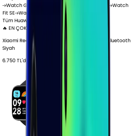
Watch
GT 4
Watch
GT 5
Watch
GT 5 Pro
Watch
Fit SE
Watch
Fit 3
Watch
GT3 Pro
Tüm Huawei Watch'lar
🔥 EN ÇOK SATAN
Xiaomi Redmi Watch 3 Active Plastik 47mm Bluetooth
Siyah
6.750
TL'den
başlayan fiyatlar