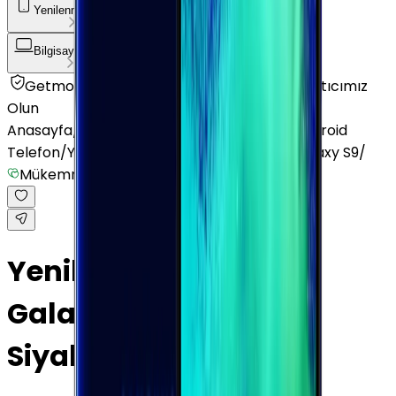
Yenilenmiş Telefon
Akıllı Saat ve Bileklik
Bilgisayar / Tablet
Aksesuar
Getmobil Güvencesi
Mağazalarımız
Satıcımız
Olun
Anasayfa
/
Yenilenmiş Telefon
/
Yenilenmiş Android
Telefon
/
Yenilenmiş Samsung
/
Yenilenmiş Galaxy S9
/
Mükemmel
Yenilenmiş Samsung
Galaxy S9 Gece Yarısı
Siyahı 64 GB