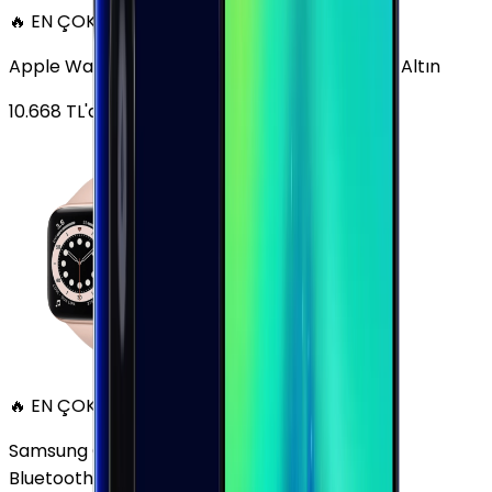
🔥 EN ÇOK SATAN
Apple Watch Series 6 Alüminyum 40mm GPS Altın
10.668
TL'den
başlayan fiyatlar
🔥 EN ÇOK SATAN
Samsung Galaxy Watch 7 Alüminyum 40 mm
Bluetooth Wi-Fi Yeşil