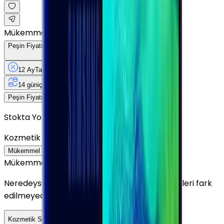
Mükemmel
Peşin Fiyatına
12
Taksit
x
491,58 TL
12 Ay
Taksit
12 Ay
Güvence
4 iş
gününde
14 gün
içinde iade
Yenilenmiş
Cihaz Nedir?
5.899 TL
Peşin Fiyatına
12
taksit x
491,58 TL
Stokta Yok
Kozmetik Durumu
Nasıl Görünüyor?
Mükemmel
Çok İyi
İyi
Outlet
Mükemmel
Neredeyse sıfır ayarında görünüm. Kullanım izleri fark
edilmeyecek seviyededir.
Detayını Gör
Kozmetik Seçeneklerini Karşılaştır