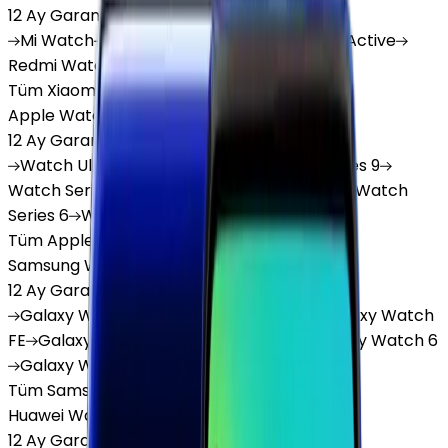
12 Ay Garanti
•
6 Taksit
Mi
Watch
Mi
Watch Lite
Redmi
Watch 3 Active
Redmi
Watch 5 Lite
Redmi
Watch 5 Active
Tüm Xiaomi Akıllı Saat'lar
Apple Watch
12 Ay Garanti
•
6 Taksit
Watch
Ultra
Watch
Series 10
Watch
Series 9
Watch
Series 8
Watch
Series 7
Watch
SE
Watch
Series 6
Watch
Series 5
Tüm Apple Watch'lar
Samsung Watch
12 Ay Garanti
•
6 Taksit
Galaxy
Watch 7
Galaxy
Watch Ultra
Galaxy
Watch
FE
Galaxy
Watch 4
Galaxy
Watch 5
Galaxy
Watch 6
Galaxy
Watch8
Tüm Samsung Watch'lar
Huawei Watch
12 Ay Garanti
•
6 Taksit