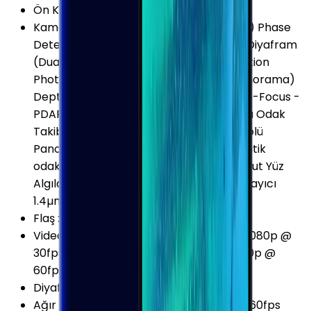
Ön Kamera Video Çözünürlüğü
:
1440p
Kamera Özellikleri
:
Portre Modu (Bokeh) Phase
Detect Auto-Focus (PDAF) Çift Aralıklı Diyafram
(Dual Aperture) Hareketli Fotoğraf (Motion
Photo) Haraketli Panorama (Motion Panorama)
Depth of Field (DOF) Phase Detect Auto-Focus -
PDAF (Dual Pixel) HDR Dual Pixel Kamera Odak
Takibi Perde Hızı (Shutter Speed) Kontrolü
Panorama RAW Kayıt Yapabilme Otomatik
odaklama Seçimsel Odaklama Sesli komut Yüz
Algılama Gülümseme yakalama Zamanlayıcı
1.4µm Piksel 77° Açılı
Flaş
:
LED
Video Kayıt Seçenekleri
:
720p @ 30fps 1080p @
30fps 1080p @ 60fps 2160p @ 30fps 2160p @
60fps
Diyafram Açıklığı
:
F1.5
Ağır Çekim Kayıt Seçenekleri
:
720p @ 960fps