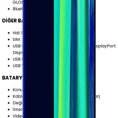
GLONASS
Bluetooth Versiyonu
:
5.0
DİĞER BAĞLANTILAR
Hat Sayısı
:
Tek Hat
SIM
:
Nano-SIM (4FF)
USB Özellikleri
:
USB On-the-go (OTG) DisplayPort
DisplayPort (4K@60fps)
USB Bağlantı Tipi
:
USB Type-C
USB Versiyonu
:
USB 3.2 Gen 1 (USB 3.0)
BATARYA
Konuşma Süresi (3G)
:
22 Saat
Kablosuz Şarj Özellikleri
:
Kablosuz Hızlı Şarj
Değişir Batarya
:
Yok
İnternet Kullanımı (WiFi)
:
14 Saat
Video Oynatma
:
16 Saat