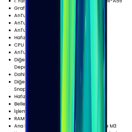
1. Yardımcı İşlemci
:
4x 1.7 GHz ARM Cortex-A55
Grafik İşlemcisi (GPU)
:
Mali-G72 MP18
AnTuTu Puanı (v7)
:
249.900 Puan
AnTuTu Puanı (v6)
:
219.800 Puan
AnTuTu Puanı (v9)
:
359.300 Puan
Hafıza Kartı Maks. Kapasitesi
:
400 GB
CPU Üretim Teknolojisi
:
10 nm
AnTuTu Puanı (v8)
:
286.200 Puan
Diğer Hafıza Seçenekleri
:
64/128/256GB
Depolama seçeneği var
Dahili Depolama
:
64 GB
Diğer Chipset Seçenekleri
:
Qualcomm
Snapdragon 845 (SDM845)
Hafıza Kartı Desteği
:
Var
Bellek (RAM)
:
4 GB
İşlemci Mimarisi
:
64-bit
RAM Tipi
:
LPDDR4X
Ana İşlemci (CPU)
:
4x 2.7 GHz Mongoose M3