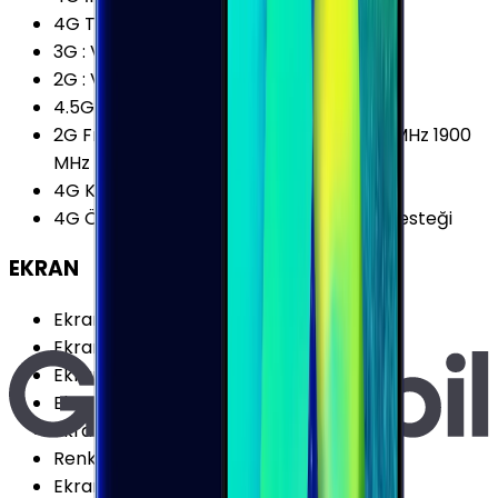
4G Teknolojisi
:
LTE (Cat.18)
3G
:
Var
2G
:
Var
4.5G Desteği
:
Var
2G Frekansları
:
850 MHz 900 MHz 1800 MHz 1900
MHz
4G Karşıya Yükleme
:
150 Mbps
4G Özellikleri
:
VoLTE (Voice over LTE) Desteği
EKRAN
Ekran Teknolojisi
:
Super AMOLED
Ekran Alanı
:
85.38 cm²
Ekran / Gövde Oranı
:
84.14 %
Ekran Çözünürlüğü Standardı
:
QHD+
Ekran Oranı (Aspect Ratio)
:
18.5:9
Renk Sayısı
:
16 Milyon
Ekran Boyutu
:
5.8 İnç