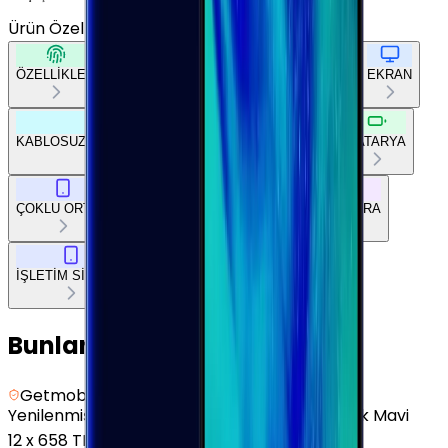
Ürün Özellikleri
Tümünü Gör
ÖZELLİKLER
TEMEL BİLGİLER
AĞ BAĞLANTILARI
EKRAN
KABLOSUZ BAĞLANTILAR
DİĞER BAĞLANTILAR
BATARYA
ÇOKLU ORTAM
TEMEL DONANIM
TASARIM
KAMERA
İŞLETİM SİSTEMİ
Bunları da Beğenebilirsin
Getmobil Güvencesi
Yenilenmiş
Samsung Galaxy A13 - 64 GB - Açık Mavi
12
x
658 TL