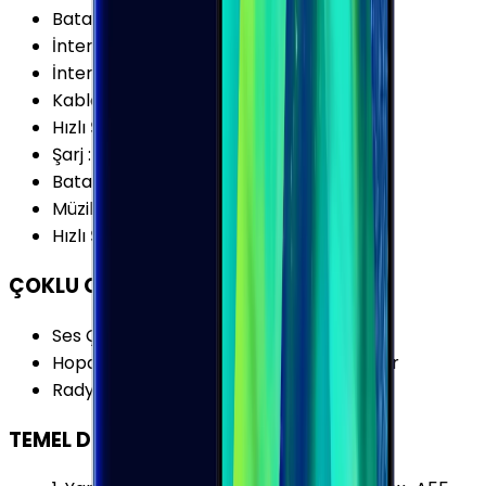
Batarya Teknolojisi
:
Lithium Ion (Li-Ion)
İnternet Kullanımı (3G)
:
11 Saat
İnternet Kullanımı (4G)
:
12 Saat
Kablosuz Şarj
:
Var
Hızlı Şarj Gücü (Maks.)
:
15 W
Şarj
:
USB Type-C
Batarya Kapasitesi (Tipik)
:
3000 mAh
Müzik Oynatma
:
80 Saat
Hızlı Şarj
:
Var
ÇOKLU ORTAM
Ses Çıkışı
:
3.5 mm
Hoparlör Özellikleri
:
Stereo Çift Hoparlör
Radyo
:
Yok
TEMEL DONANIM