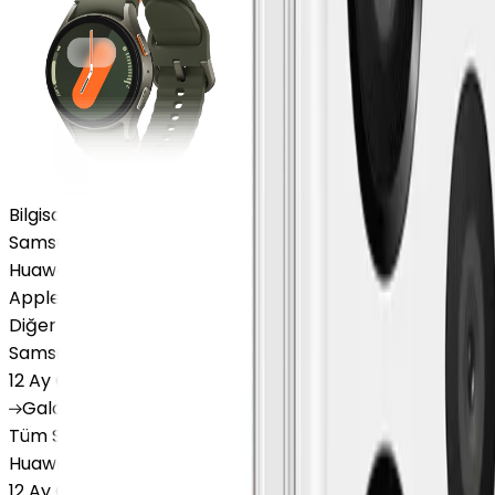
Bilgisayar / Tablet
Samsung Tablet
Huawei Tablet
Apple Macbook
Diğer Markalar
Samsung Tablet
12 Ay Garanti
•
6 Taksit
Galaxy
Tab S9 Plus
Galaxy
Tab S10 Ultra
Galaxy
Tab A
Tüm Samsung Tablet'ler
Huawei Tablet
12 Ay Garanti
•
6 Taksit