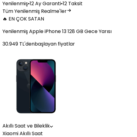
Yenilenmiş
•
12 Ay Garanti
•
12 Taksit
Tüm Yenilenmiş Realme'ler
🔥 EN ÇOK SATAN
Yenilenmiş Apple iPhone 13 128 GB Gece Yarısı
30.949
TL'den
başlayan fiyatlar
Akıllı Saat ve Bileklik
Xiaomi Akıllı Saat