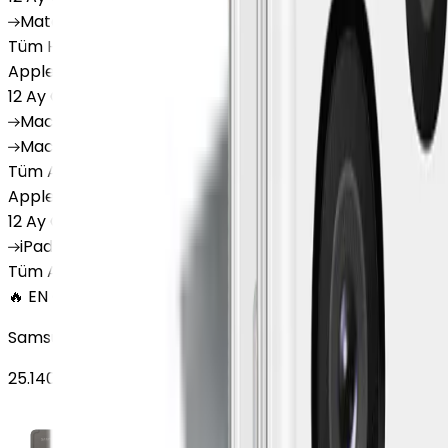
MatePad
Air
MatePad
11.5
MatePad
11.5"S
MatePad
SE
Tüm Huawei Tablet'ler
Apple Macbook
12 Ay Garanti
•
12 Taksit
MacBook
Air 13" (13-inch, 2020)
MacBook
Air 13.6 inch 
MacBook
Air 13"
Tüm Apple Macbook'lar
Apple Tablet
12 Ay Garanti
•
6 Taksit
iPad
(10. Nesil)
iPad
Air (6. Nesil)
iPad
(9. Nesil)
iPad
(8
Tüm Apple Tablet'ler
🔥 EN ÇOK SATAN
Samsung Galaxy Tab S9 Plus 256 GB 12.4 inç Wi-Fi Grafit
25.140
TL'den
başlayan fiyatlar