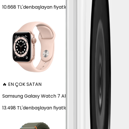
10.668
TL'den
başlayan fiyatlar
🔥 EN ÇOK SATAN
Samsung Galaxy Watch 7 Alüminyum 40 mm Bluetooth Wi
13.498
TL'den
başlayan fiyatlar