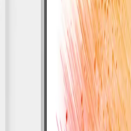
 11
MatePad
12 X
(13.6-inch, 2022)
MacBook
Air 13" (13-inch, 2019)
MacBoo
. Nesil)
iPad
Air (5. Nesil)
iPad
Air (2. Nesil)