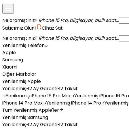
Ne aramıştınız?
iPhone 15 Pro, bilgisayar, akıllı saat...
Satıcımız Olun!
Cihaz Sat
Ne aramıştınız?
iPhone 15 Pro, bilgisayar, akıllı saat...
Yenilenmiş Telefon
Apple
Samsung
Xiaomi
Diğer Markalar
Yenilenmiş Apple
Yenilenmiş
•
12 Ay Garanti
•
12 Taksit
Yenilenmiş
iPhone 16 Pro Max
Yenilenmiş
iPhone 16 Pro
iPhone 14 Pro Max
Yenilenmiş
iPhone 14 Pro
Yenilenmiş
Tüm Yenilenmiş Apple'ler
Yenilenmiş Samsung
Yenilenmiş
•
12 Ay Garanti
•
12 Taksit