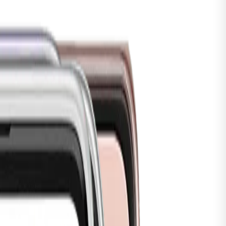
tch
Series 5
alaxy
Watch8