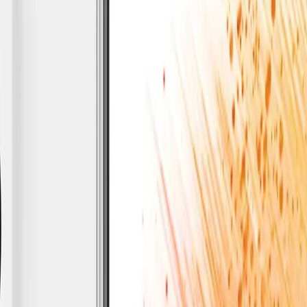
7 Lite
Galaxy
Tab A9
Galaxy
Tab A9 Plus
Galaxy
Tab A