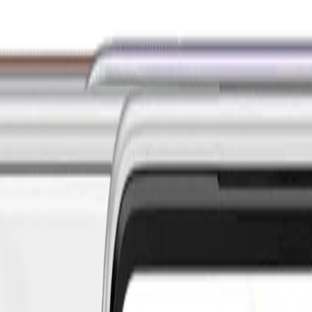
i
Watch 5 Lite
Redmi
Watch 5 Active
Series 8
Watch
Series 7
Watch
SE
Watch
Series 6
Wa
E
Galaxy
Watch 4
Galaxy
Watch 5
Galaxy
Watch 6
G
 SE
Watch
Fit 3
Watch
GT3 Pro