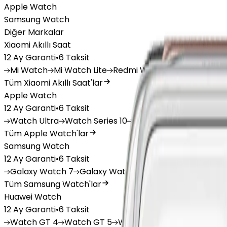
Apple Watch
Samsung Watch
Diğer Markalar
Xiaomi Akıllı Saat
12 Ay Garanti
•
6 Taksit
Mi
Watch
Mi
Watch Lite
Redmi
Watch 3 Active
Redm
Tüm Xiaomi Akıllı Saat'lar
Apple Watch
12 Ay Garanti
•
6 Taksit
Watch
Ultra
Watch
Series 10
Watch
Series 9
Watch
Tüm Apple Watch'lar
Samsung Watch
12 Ay Garanti
•
6 Taksit
Galaxy
Watch 7
Galaxy
Watch Ultra
Galaxy
Watch F
Tüm Samsung Watch'lar
Huawei Watch
12 Ay Garanti
•
6 Taksit
Watch
GT 4
Watch
GT 5
Watch
GT 5 Pro
Watch
Fit