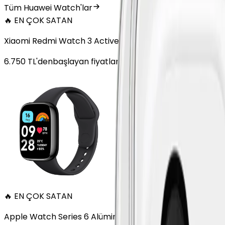
Tüm Huawei Watch'lar
🔥 EN ÇOK SATAN
Xiaomi Redmi Watch 3 Active Plastik 47mm Bluetooth S
6.750
TL'den
başlayan fiyatlar
🔥 EN ÇOK SATAN
Apple Watch Series 6 Alüminyum 40mm GPS Altın