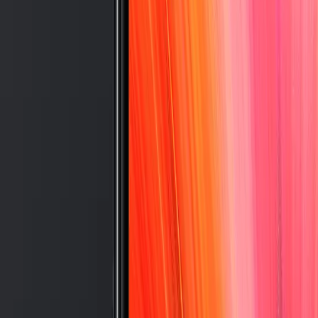
 11
MatePad
12 X
(13.6-inch, 2022)
MacBook
Air 13" (13-inch, 2019)
MacBoo
. Nesil)
iPad
Air (5. Nesil)
iPad
Air (2. Nesil)