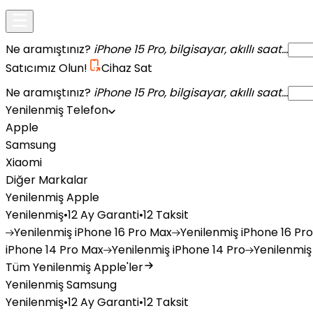
Ne aramıştınız?
iPhone 15 Pro, bilgisayar, akıllı saat...
Satıcımız Olun!
Cihaz Sat
Ne aramıştınız?
iPhone 15 Pro, bilgisayar, akıllı saat...
Yenilenmiş Telefon
Apple
Samsung
Xiaomi
Diğer Markalar
Yenilenmiş Apple
Yenilenmiş
•
12 Ay Garanti
•
12 Taksit
Yenilenmiş
iPhone 16 Pro Max
Yenilenmiş
iPhone 16 Pro
iPhone 14 Pro Max
Yenilenmiş
iPhone 14 Pro
Yenilenmiş
Tüm Yenilenmiş Apple'ler
Yenilenmiş Samsung
Yenilenmiş
•
12 Ay Garanti
•
12 Taksit