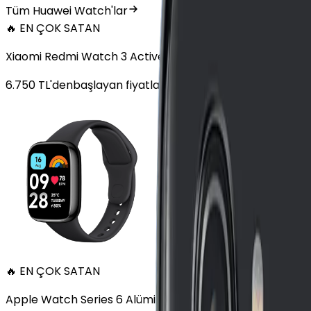
Tüm Huawei Watch'lar
🔥 EN ÇOK SATAN
Xiaomi Redmi Watch 3 Active Plastik 47mm Bluetooth S
6.750
TL'den
başlayan fiyatlar
🔥 EN ÇOK SATAN
Apple Watch Series 6 Alüminyum 40mm GPS Altın