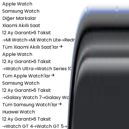
Apple Watch
Samsung Watch
Diğer Markalar
Xiaomi Akıllı Saat
12 Ay Garanti
•
6 Taksit
Mi
Watch
Mi
Watch Lite
Redmi
Watch 3 Active
Redm
Tüm Xiaomi Akıllı Saat'lar
Apple Watch
12 Ay Garanti
•
6 Taksit
Watch
Ultra
Watch
Series 10
Watch
Series 9
Watch
Tüm Apple Watch'lar
Samsung Watch
12 Ay Garanti
•
6 Taksit
Galaxy
Watch 7
Galaxy
Watch Ultra
Galaxy
Watch F
Tüm Samsung Watch'lar
Huawei Watch
12 Ay Garanti
•
6 Taksit
Watch
GT 4
Watch
GT 5
Watch
GT 5 Pro
Watch
Fit