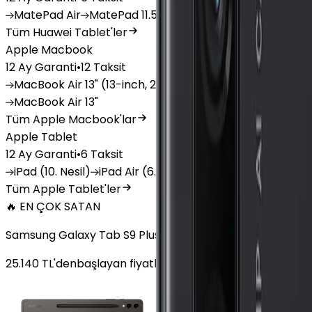
MatePad
Air
MatePad
11.5
MatePad
11.5"S
MatePad
SE
Tüm Huawei Tablet'ler
Apple Macbook
12 Ay Garanti
•
12 Taksit
MacBook
Air 13" (13-inch, 2020)
MacBook
Air 13.6 inch 
MacBook
Air 13"
Tüm Apple Macbook'lar
Apple Tablet
12 Ay Garanti
•
6 Taksit
iPad
(10. Nesil)
iPad
Air (6. Nesil)
iPad
(9. Nesil)
iPad
(8
Tüm Apple Tablet'ler
🔥 EN ÇOK SATAN
Samsung Galaxy Tab S9 Plus 256 GB 12.4 inç Wi-Fi Grafit
25.140
TL'den
başlayan fiyatlar