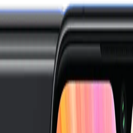
i
Watch 5 Lite
Redmi
Watch 5 Active
Series 8
Watch
Series 7
Watch
SE
Watch
Series 6
Wa
E
Galaxy
Watch 4
Galaxy
Watch 5
Galaxy
Watch 6
G
 SE
Watch
Fit 3
Watch
GT3 Pro