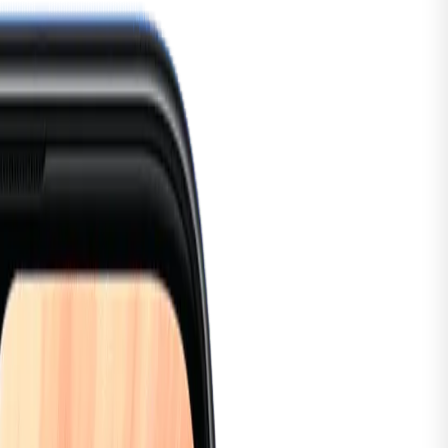
tch
Series 5
alaxy
Watch8