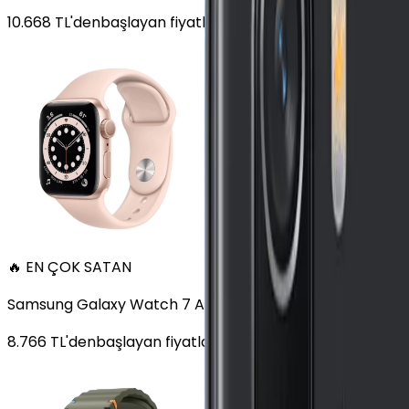
10.668
TL'den
başlayan fiyatlar
🔥 EN ÇOK SATAN
Samsung Galaxy Watch 7 Alüminyum 44 mm Bluetooth Wi
8.766
TL'den
başlayan fiyatlar