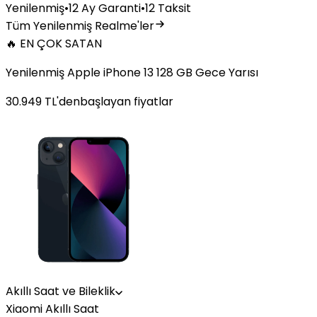
Yenilenmiş
•
12 Ay Garanti
•
12 Taksit
Tüm Yenilenmiş Realme'ler
🔥 EN ÇOK SATAN
Yenilenmiş Apple iPhone 13 128 GB Gece Yarısı
30.949
TL'den
başlayan fiyatlar
Akıllı Saat ve Bileklik
Xiaomi Akıllı Saat