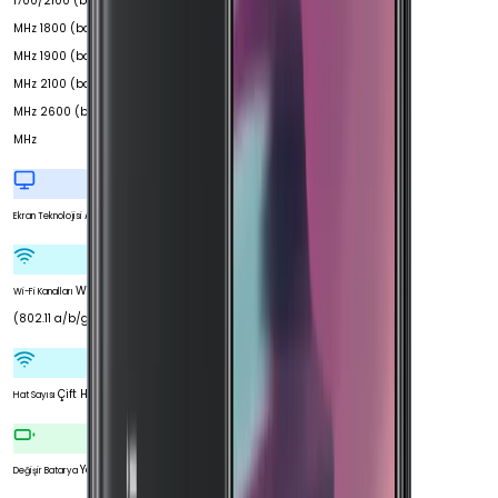
1700/2100 (band 4)
MHz 1800 (band 3)
MHz 1900 (band 2)
MHz 2100 (band 1)
MHz 2600 (band 7)
MHz
AMOLED
Ekran Teknolojisi
Wi-Fi 5
Wi-Fi Kanalları
(802.11 a/b/g/n/ac)
Çift Hat
Hat Sayısı
Yok
Değişir Batarya