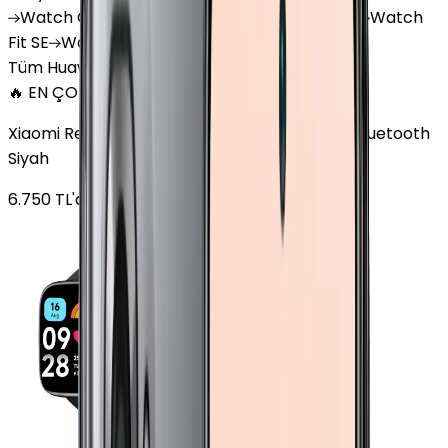
Watch
GT 4
Watch
GT 5
Watch
GT 5 Pro
Watch
Fit SE
Watch
Fit 3
Watch
GT3 Pro
Tüm Huawei Watch'lar
🔥 EN ÇOK SATAN
Xiaomi Redmi Watch 3 Active Plastik 47mm Bluetooth
Siyah
6.750
TL'den
başlayan fiyatlar