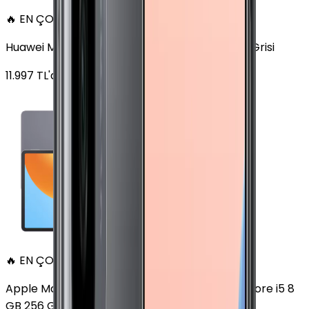
🔥 EN ÇOK SATAN
Huawei MatePad 11.5 128 GB 11.5 inç Wi-Fi Uzay Grisi
11.997
TL'den
başlayan fiyatlar
🔥 EN ÇOK SATAN
Apple MacBook Air 13" (13-inch, 2020) 1.1 GHz Core i5 8
GB 256 GB Altın