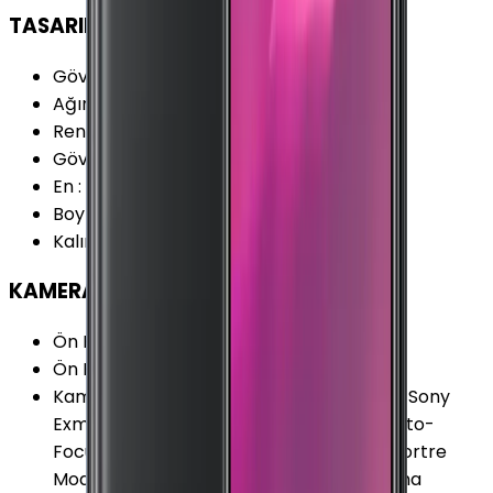
TASARIM
Gövde Malzemesi (Kapak)
:
Cam
Ağırlık
:
155 Gram
Renk Seçenekleri
:
Gradyan Mavi Siyah
Gövde Malzemesi (Çerçeve)
:
Metal
En
:
70.5 mm
Boy
:
147.5 mm
Kalınlık
:
7.45 mm
KAMERA
Ön Kamera Çözünürlüğü
:
20 MP
Ön Kamera Video Çözünürlüğü
:
1080p
Kamera Özellikleri
:
Portre Modu (Bokeh) Sony
Exmor Sensör (IMX586) Phase Detect Auto-
Focus (PDAF) Yapay Zeka (AI) Destekli Portre
Modu HDR Yapay Zeka (AI) Sahne Algılama