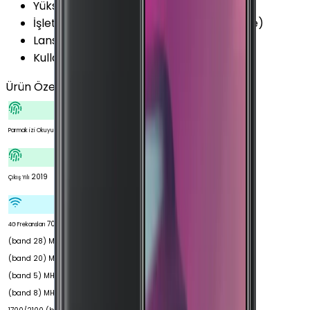
Yükseltilebilir Versiyon
:
Android 11 (R)
İşletim Sistemi Versiyonu
:
Android 9.0 (Pie)
Lansman Arayüz Versiyonu
:
MIUI 10
Kullanıcı Arayüzü
:
MI UI
Ürün Özellikleri
Tümünü Gör
Var
Parmak izi Okuyucu
2019
Çıkış Yılı
700
4G Frekansları
(band 28) MHz 800
(band 20) MHz 850
(band 5) MHz 900
(band 8) MHz