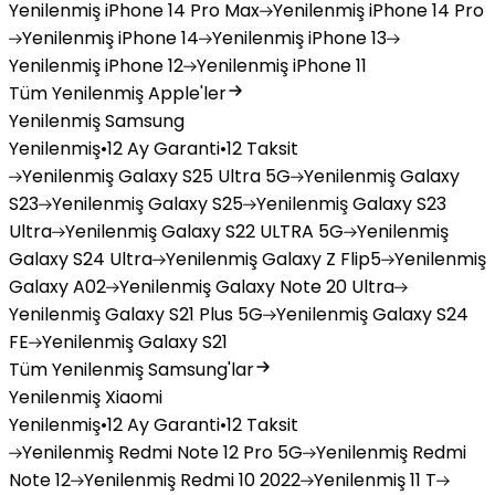
Yenilenmiş
iPhone 14 Pro Max
Yenilenmiş
iPhone 14 Pro
Yenilenmiş
iPhone 14
Yenilenmiş
iPhone 13
Yenilenmiş
iPhone 12
Yenilenmiş
iPhone 11
Tüm Yenilenmiş Apple'ler
Yenilenmiş Samsung
Yenilenmiş
•
12 Ay Garanti
•
12 Taksit
Yenilenmiş
Galaxy S25 Ultra 5G
Yenilenmiş
Galaxy
S23
Yenilenmiş
Galaxy S25
Yenilenmiş
Galaxy S23
Ultra
Yenilenmiş
Galaxy S22 ULTRA 5G
Yenilenmiş
Galaxy S24 Ultra
Yenilenmiş
Galaxy Z Flip5
Yenilenmiş
Galaxy A02
Yenilenmiş
Galaxy Note 20 Ultra
Yenilenmiş
Galaxy S21 Plus 5G
Yenilenmiş
Galaxy S24
FE
Yenilenmiş
Galaxy S21
Tüm Yenilenmiş Samsung'lar
Yenilenmiş Xiaomi
Yenilenmiş
•
12 Ay Garanti
•
12 Taksit
Yenilenmiş
Redmi Note 12 Pro 5G
Yenilenmiş
Redmi
Note 12
Yenilenmiş
Redmi 10 2022
Yenilenmiş
11 T