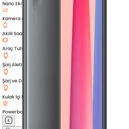
Nano Ekran Koruyucu
Kamera Cam Koruyucu
Akıllı Saat Aksesuarları
Araç Tutucu
Şarj Aleti
Şarj ve Data Kablosu
Kulak İçi Kulaklık
Powerbank