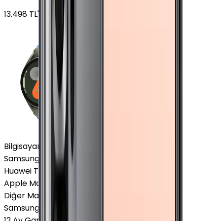
13.498
TL'den
başlayan fiyatlar
Bilgisayar / Tablet
Samsung Tablet
Huawei Tablet
Apple Macbook
Diğer Markalar
Samsung Tablet
12 Ay Garanti
•
6 Taksit