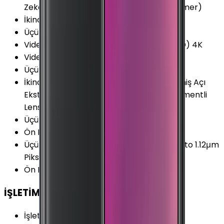
Zeka (AI) İyileştirme Zamanlayıcı (self-timer)
İkinci Arka Kamera
:
Var
Üçüncü Arka Kamera Çözünürlüğü
:
8 MP
Video Kayıt Çözünürlüğü
:
2160p (Ultra HD) 4K
Video FPS Değeri
:
30 fps
Üçüncü Arka Kamera Diyafram
:
F2.4
İkinci Arka Kamera Özellikleri
:
Ekstra Geniş Açı
Ekstra Geniş Açı (123°) 1.12μm Piksel 5 Elementli
Lens
Üçüncü Arka Kamera
:
Var
Ön Kamera Diyafram Açıklığı
:
F2.0
Üçüncü Arka Kamera Özellikleri
:
Telephoto 1.12μm
Piksel 5 Elementli Lens
Ön Kamera FPS Değeri
:
30 fps
İŞLETİM SİSTEMİ
İşletim Sistemi
:
Android