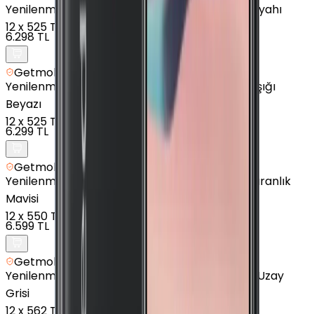
Yenilenmiş
Xiaomi Redmi 9 - 64 GB - Karbon Siyahı
12
x
525 TL
6.298 TL
Getmobil Güvencesi
Yenilenmiş
Xiaomi Redmi Note 8 - 64 GB - Ay Işığı
Beyazı
12
x
525 TL
6.299 TL
Getmobil Güvencesi
Yenilenmiş
Xiaomi Redmi 9C - 64 GB - Alacakaranlık
Mavisi
12
x
550 TL
6.599 TL
Getmobil Güvencesi
Yenilenmiş
Xiaomi Redmi 9T - 64 GB - Karbon Uzay
Grisi
12
x
562 TL