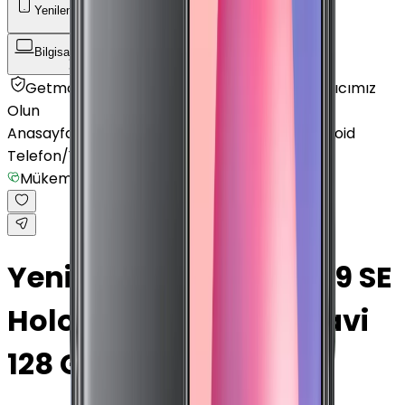
Yenilenmiş Telefon
Akıllı Saat ve Bileklik
Bilgisayar / Tablet
Aksesuar
Getmobil Güvencesi
Mağazalarımız
Satıcımız
Olun
Anasayfa
/
Yenilenmiş Telefon
/
Yenilenmiş Android
Telefon
/
Yenilenmiş Xiaomi
/
Yenilenmiş Mi 9 SE
/
Mükemmel
Yenilenmiş Xiaomi Mi 9 SE
Holografik İllüzyon Mavi
128 GB