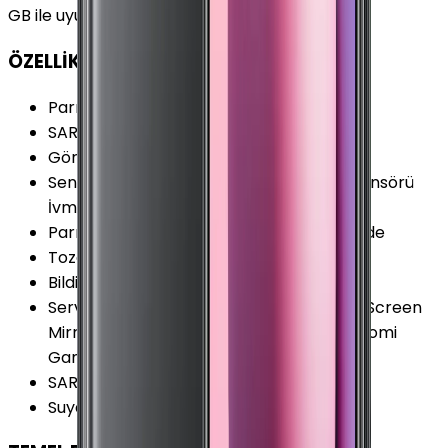
GB ile uyumludur.
ÖZELLİKLER
Parmak izi Okuyucu
:
Var
SAR Değeri 10g (Baş)
:
1.385 W/kg
Görüntülü Konuşma (Uygulama)
:
Var
Sensörler
:
Jiroskop Pusula Ortam Işığı Sensörü
İvmeölçer Ultrasonik Yakınlık Sensörü
Parmak izi Okuyucu Özellikleri
:
Ekran İçinde
Toza Dayanıklılık
:
Yok
Bildirim Işığı (LED)
:
Yok
Servis ve Uygulamalar
:
Ekran Yansıtma (Screen
Mirroring) Gürültü Önleyici 2 Mikrofon Xiaomi
Game Turbo
SAR Değeri 10g (Vücut)
:
1.385 W/kg
Suya Dayanıklılık
:
Yok