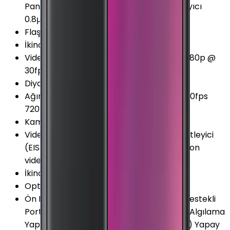
Panorama Otomatik odaklama Zamanlayıcı
0.8μm (1.6μm) Piksel 6 Elementli Lens
Flaş
:
Tek Tonlu Flaş 2 LED
İkinci Arka Kamera Diyafram
:
F2.4
Video Kayıt Seçenekleri
:
720p @ 30fps 1080p @
30fps 1080p @ 60fps 2160p @ 30fps
Diyafram Açıklığı
:
F1.75
Ağır Çekim Kayıt Seçenekleri
:
720p @ 240fps
720p @ 960fps 1080p @ 120fps
Kamera Çözünürlüğü
:
48 MP
Video Kayıt Özellikleri
:
Dijital görüntü sabitleyici
(EIS) Yavaş Çekim Video Kayıt (Slow motion
video)
İkinci Arka Kamera Çözünürlüğü
:
13 MP
Optik Görüntü Sabitleyici (OIS)
:
Yok
Ön Kamera Özellikleri
:
Yapay Zeka (AI) Destekli
Portre Modu HDR Yapay Zeka (AI) Sahne Algılama
Yapay Zeka (AI) Yüz Tanımlama (Face ID) Yapay