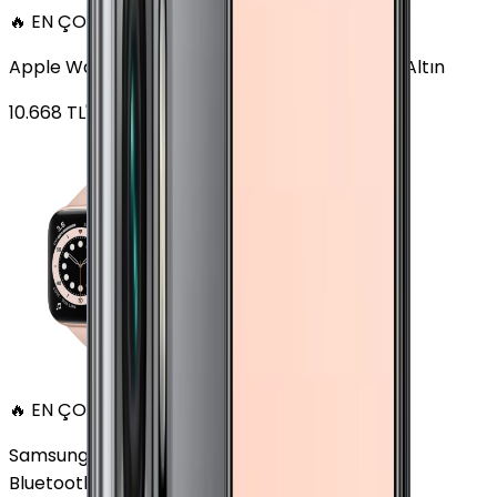
🔥 EN ÇOK SATAN
Apple Watch Series 6 Alüminyum 40mm GPS Altın
10.668
TL'den
başlayan fiyatlar
🔥 EN ÇOK SATAN
Samsung Galaxy Watch 7 Alüminyum 40 mm
Bluetooth Wi-Fi Yeşil