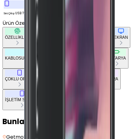
USB Type-C
Ses Çıkışı
Ürün Özellikleri
Tümünü Gör
ÖZELLİKLER
TEMEL BİLGİLER
AĞ BAĞLANTILARI
EKRAN
KABLOSUZ BAĞLANTILAR
DİĞER BAĞLANTILAR
BATARYA
ÇOKLU ORTAM
TEMEL DONANIM
TASARIM
KAMERA
İŞLETİM SİSTEMİ
Bunları da Beğenebilirsin
Getmobil Güvencesi