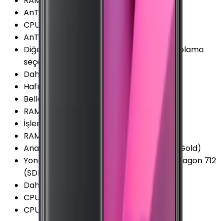
RAM Frekansı (Maks.)
:
1866 MHz
AnTuTu Puanı (v9)
:
284.600 Puan
CPU Üretim Teknolojisi
:
10 nm
AnTuTu Puanı (v8)
:
225.200 Puan
Diğer Hafıza Seçenekleri
:
64/128GB Depolama
seçeneği var
Dahili Depolama
:
64 GB
Hafıza Kartı Desteği
:
Yok
Bellek (RAM)
:
6 GB
RAM Kanalları
:
Çift Kanal
İşlemci Mimarisi
:
64-bit
RAM Tipi
:
LPDDR4X
Ana İşlemci (CPU)
:
2x 2.3 GHz Kryo 360 (Gold)
Yonga Seti (Chipset)
:
Qualcomm Snapdragon 712
(SDM712)
Dahili Depolama Biçimi
:
UFS 2.1
CPU Çekirdeği
:
8 Çekirdek
CPU Frekansı
:
2.3 GHz