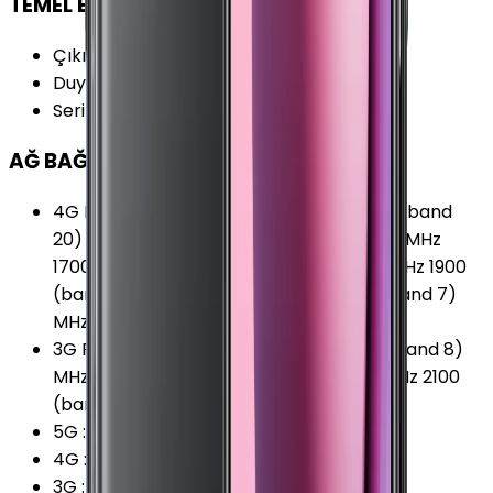
TEMEL BİLGİLER
Çıkış Yılı
:
2019
Duyurulma Tarihi
:
2019, Şubat
Seri
:
Xiaomi Mi 9
AĞ BAĞLANTILARI
4G Frekansları
:
700 (band 28) MHz 800 (band
20) MHz 850 (band 5) MHz 900 (band 8) MHz
1700/2100 (band 4) MHz 1800 (band 3) MHz 1900
(band 2) MHz 2100 (band 1) MHz 2600 (band 7)
MHz
3G Frekansları
:
850 (band 5) MHz 900 (band 8)
MHz 1700 (band 4) MHz 1900 (band 2) MHz 2100
(band 1) MHz
5G
:
Yok
4G
:
Var
3G
:
Var