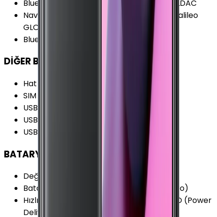
Bluetooth Özellikleri
:
AAC aptX aptX HD LDAC
Navigasyon Özellikleri
:
GPS A-GPS BDS Galileo
GLONASS
Bluetooth Versiyonu
:
5.0
DİĞER BAĞLANTILAR
Hat Sayısı
:
Çift Hat
SIM
:
Nano-SIM (4FF)
USB Özellikleri
:
USB On-the-go (OTG)
USB Bağlantı Tipi
:
USB Type-C
USB Versiyonu
:
2.0
BATARYA
Değişir Batarya
:
Yok
Batarya Teknolojisi
:
Lithium Polymer (Li-Po)
Hızlı Şarj Özellikleri
:
Hızlı Şarj (18W) USB PD (Power
Delivery)