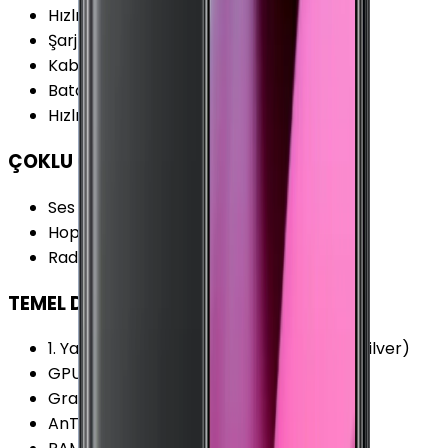
Hızlı Şarj Gücü (Maks.)
:
18 W
Şarj
:
USB Type-C
Kablosuz Şarj
:
Yok
Batarya Kapasitesi (Tipik)
:
3070 mAh
Hızlı Şarj
:
Var
ÇOKLU ORTAM
Ses Çıkışı
:
USB Type-C
Hoparlör Özellikleri
:
Mono
Radyo
:
Yok
TEMEL DONANIM
1. Yardımcı İşlemci
:
6x 1.7 GHz Kryo 360 (Silver)
GPU Frekansı
:
610 MHz
Grafik İşlemcisi (GPU)
:
Adreno 616
AnTuTu Puanı (v7)
:
187.600 Puan