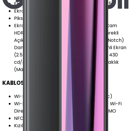
Ekran Dayanıklılığı
:
Corning Gorilla Glass 5
Ekran Yenileme Hızı
:
60 Hz
Piksel Yoğunluğu
:
432 PPI
Ekran Özellikleri
:
HDR Çizilmeye Dirençli Cam
HDR10 Multi Touch Çerçevesiz Tasarım Sürekli
Açık Ekran (Always-on Display) Çentikli (Notch)
Damla Çentikli (Water-Drop Notch) Eğimli Ekran
(2.5D) 60.000:1 Kontrast Oranı 103% NTSC 430
cd/m² (nit) Parlaklık 600 cd/m² (nit) Parlaklık
(Maks.)
KABLOSUZ BAĞLANTILAR
Wi-Fi Kanalları
:
Wi-Fi 5 (802.11 a/b/g/n/ac)
Wi-Fi Özellikleri
:
MIMO Dual-Band (5GHz) Wi-Fi
Direct Wi-Fi Display Wi-Fi Hotspot MU-MIMO
NFC
:
Var
Kızılötesi
:
Var