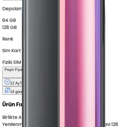
Depolama
64 GB
128 GB
Renk
Sim Kart Seçimi
Fiziki SIM
Peşin Fiyatına
12
Taksit
x
352,92 TL
12 Ay
Taksit
12 Ay
Güvence
4 iş
gününde
14 gün
içinde iade
Yenilenmiş
Cihaz Nedir?
Ürün Fırsatları
Birlikte Al
En Çok Eşleştirilen
Yenilenmiş Xiaomi Mi 9 SE Holografik İllüzyon Mavi 128