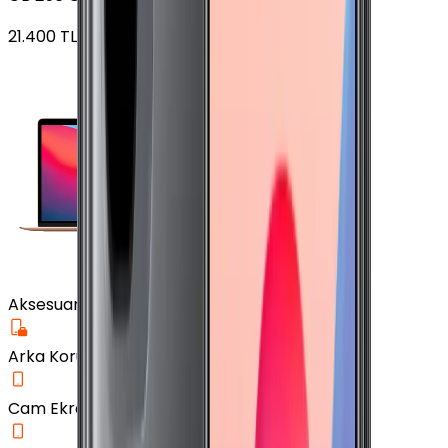
21.400
TL'den
başlayan fiyatlar
Aksesuar
Arka Koruma Kılıf
Cam Ekran Koruyucu