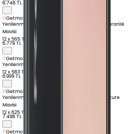
6.748 TL
Getmobil Güvencesi
Yenilenmiş
Xiaomi Redmi 9T - 128 GB - Alacakaranlık
Mavisi
12
x
565 TL
6.779 TL
Getmobil Güvencesi
Yenilenmiş
Xiaomi Mi A2 Lite - 64 GB - Siyah
12
x
583 TL
6.999 TL
Getmobil Güvencesi
Yenilenmiş
Xiaomi Redmi Note 8 - 32 GB - Nepture
Mavisi
12
x
625 TL
7.498 TL
Getmobil Güvencesi