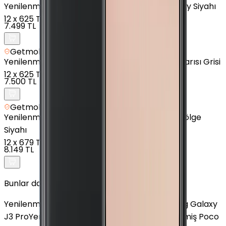
Yenilenmiş
Xiaomi Redmi Note 8 - 128 GB - Uzay Siyahı
12
x
625 TL
7.499 TL
Getmobil Güvencesi
Yenilenmiş
Xiaomi Redmi 9C - 128 GB - Gece Yarısı Grisi
12
x
625 TL
7.500 TL
Getmobil Güvencesi
Yenilenmiş
Xiaomi Redmi Note 10S - 64 GB - Gölge
Siyahı
12
x
679 TL
8.149 TL
Bunlar da İlginizi Çekebilir
Yenilenmiş Poco X4 GT 5G
Yenilenmiş Samsung Galaxy
J3 Pro
Yenilenmiş Samsung Galaxy A33
Yenilenmiş Poco