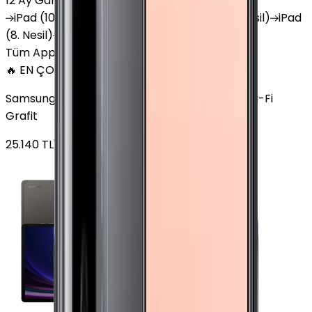
12 Ay Garanti
•
6 Taksit
iPad
(10. Nesil)
iPad
Air (6. Nesil)
iPad
(9. Nesil)
iPad
(8. Nesil)
iPad
Air (5. Nesil)
iPad
Air (2. Nesil)
Tüm Apple Tablet'ler
🔥 EN ÇOK SATAN
Samsung Galaxy Tab S9 Plus 256 GB 12.4 inç Wi-Fi
Grafit
25.140
TL'den
başlayan fiyatlar