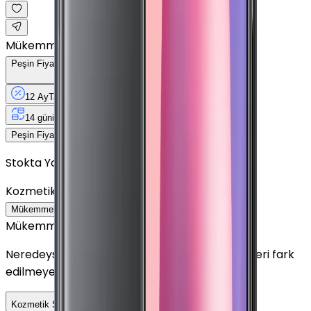
Mükemmel
Peşin Fiyatına
12
Taksit
x
352,92 TL
12 Ay
Taksit
12 Ay
Güvence
4 iş
gününde
14 gün
içinde iade
Yenilenmiş
Cihaz Nedir?
4.235 TL
Peşin Fiyatına
12
taksit x
352,92 TL
Stokta Yok
Kozmetik Durumu
Nasıl Görünüyor?
Mükemmel
Çok İyi
İyi
Outlet
Mükemmel
Neredeyse sıfır ayarında görünüm. Kullanım izleri fark
edilmeyecek seviyededir.
Detayını Gör
Kozmetik Seçeneklerini Karşılaştır