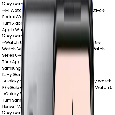
12 Ay Garanti
•
6 Taksit
Mi
Watch
Mi
Watch Lite
Redmi
Watch 3 Active
Redmi
Watch 5 Lite
Redmi
Watch 5 Active
Tüm Xiaomi Akıllı Saat'lar
Apple Watch
12 Ay Garanti
•
6 Taksit
Watch
Ultra
Watch
Series 10
Watch
Series 9
Watch
Series 8
Watch
Series 7
Watch
SE
Watch
Series 6
Watch
Series 5
Tüm Apple Watch'lar
Samsung Watch
12 Ay Garanti
•
6 Taksit
Galaxy
Watch 7
Galaxy
Watch Ultra
Galaxy
Watch
FE
Galaxy
Watch 4
Galaxy
Watch 5
Galaxy
Watch 6
Galaxy
Watch8
Tüm Samsung Watch'lar
Huawei Watch
12 Ay Garanti
•
6 Taksit