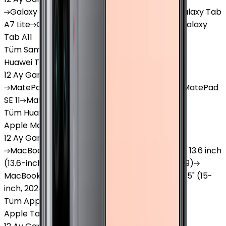
Galaxy
Tab S9 Plus
Galaxy
Tab S10 Ultra
Galaxy
Tab
A7 Lite
Galaxy
Tab A9
Galaxy
Tab A9 Plus
Galaxy
Tab A11
Tüm Samsung Tablet'ler
Huawei Tablet
12 Ay Garanti
•
6 Taksit
MatePad
Air
MatePad
11.5
MatePad
11.5"S
MatePad
SE 11
MatePad
12 X
Tüm Huawei Tablet'ler
Apple Macbook
12 Ay Garanti
•
12 Taksit
MacBook
Air 13" (13-inch, 2020)
MacBook
Air 13.6 inch
(13.6-inch, 2022)
MacBook
Air 13" (13-inch, 2019)
MacBook
Pro 16" (16-inch, 2019)
MacBook
Air 15" (15-
inch, 2024)
MacBook
Air 13"
Tüm Apple Macbook'lar
Apple Tablet