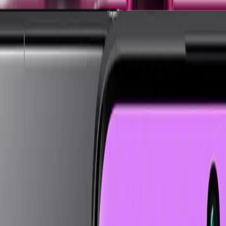
i
Watch 5 Lite
Redmi
Watch 5 Active
Series 8
Watch
Series 7
Watch
SE
Watch
Series 6
Wa
E
Galaxy
Watch 4
Galaxy
Watch 5
Galaxy
Watch 6
G
 SE
Watch
Fit 3
Watch
GT3 Pro