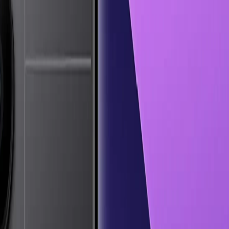
 11
MatePad
12 X
(13.6-inch, 2022)
MacBook
Air 13" (13-inch, 2019)
MacBoo
. Nesil)
iPad
Air (5. Nesil)
iPad
Air (2. Nesil)