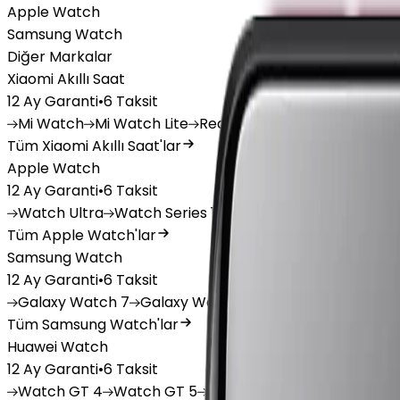
Apple Watch
Samsung Watch
Diğer Markalar
Xiaomi Akıllı Saat
12 Ay Garanti
•
6 Taksit
Mi
Watch
Mi
Watch Lite
Redmi
Watch 3 Active
Redm
Tüm Xiaomi Akıllı Saat'lar
Apple Watch
12 Ay Garanti
•
6 Taksit
Watch
Ultra
Watch
Series 10
Watch
Series 9
Watch
Tüm Apple Watch'lar
Samsung Watch
12 Ay Garanti
•
6 Taksit
Galaxy
Watch 7
Galaxy
Watch Ultra
Galaxy
Watch F
Tüm Samsung Watch'lar
Huawei Watch
12 Ay Garanti
•
6 Taksit
Watch
GT 4
Watch
GT 5
Watch
GT 5 Pro
Watch
Fit