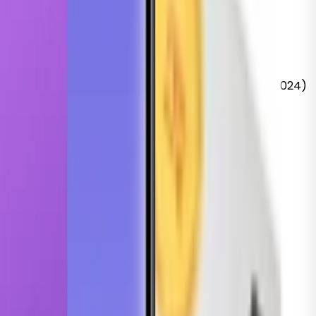
k
Pro 16" (16-inch, 2019)
MacBook
Air 15" (15-inch, 2024)