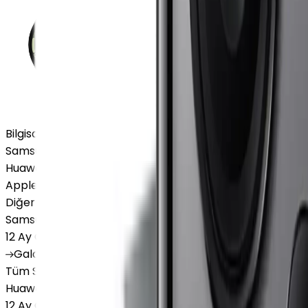
Bilgisayar / Tablet
Samsung Tablet
Huawei Tablet
Apple Macbook
Diğer Markalar
Samsung Tablet
12 Ay Garanti
•
6 Taksit
Galaxy
Tab S9 Plus
Galaxy
Tab S10 Ultra
Galaxy
Tab A
Tüm Samsung Tablet'ler
Huawei Tablet
12 Ay Garanti
•
6 Taksit