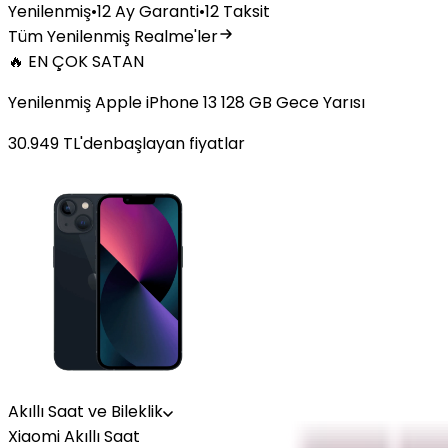
Yenilenmiş
•
12 Ay Garanti
•
12 Taksit
Tüm Yenilenmiş Realme'ler
🔥 EN ÇOK SATAN
Yenilenmiş Apple iPhone 13 128 GB Gece Yarısı
30.949
TL'den
başlayan fiyatlar
Akıllı Saat ve Bileklik
Xiaomi Akıllı Saat