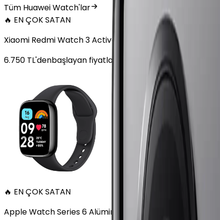
Tüm Huawei Watch'lar
🔥 EN ÇOK SATAN
Xiaomi Redmi Watch 3 Active Plastik 47mm Bluetooth S
6.750
TL'den
başlayan fiyatlar
🔥 EN ÇOK SATAN
Apple Watch Series 6 Alüminyum 40mm GPS Altın