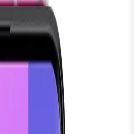
tch
Series 5
alaxy
Watch8