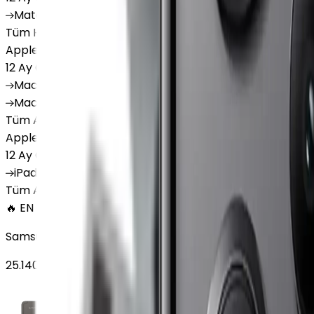
MatePad
Air
MatePad
11.5
MatePad
11.5"S
MatePad
SE
Tüm Huawei Tablet'ler
Apple Macbook
12 Ay Garanti
•
12 Taksit
MacBook
Air 13" (13-inch, 2020)
MacBook
Air 13.6 inch 
MacBook
Air 13"
Tüm Apple Macbook'lar
Apple Tablet
12 Ay Garanti
•
6 Taksit
iPad
(10. Nesil)
iPad
Air (6. Nesil)
iPad
(9. Nesil)
iPad
(8
Tüm Apple Tablet'ler
🔥 EN ÇOK SATAN
Samsung Galaxy Tab S9 Plus 256 GB 12.4 inç Wi-Fi Grafit
25.140
TL'den
başlayan fiyatlar