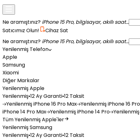
Ne aramıştınız?
iPhone 15 Pro, bilgisayar, akıllı saat...
Satıcımız Olun!
Cihaz Sat
Ne aramıştınız?
iPhone 15 Pro, bilgisayar, akıllı saat...
Yenilenmiş Telefon
Apple
Samsung
Xiaomi
Diğer Markalar
Yenilenmiş Apple
Yenilenmiş
•
12 Ay Garanti
•
12 Taksit
Yenilenmiş
iPhone 16 Pro Max
Yenilenmiş
iPhone 16 Pro
iPhone 14 Pro Max
Yenilenmiş
iPhone 14 Pro
Yenilenmiş
Tüm Yenilenmiş Apple'ler
Yenilenmiş Samsung
Yenilenmiş
•
12 Ay Garanti
•
12 Taksit