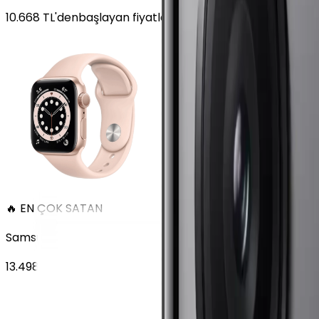
10.668
TL'den
başlayan fiyatlar
🔥 EN ÇOK SATAN
Samsung Galaxy Watch 7 Alüminyum 40 mm Bluetooth Wi
13.498
TL'den
başlayan fiyatlar