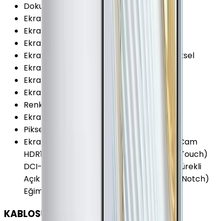
Dokunmatik Türü
:
Kapasitif Ekran
Ekran Teknolojisi
:
OLED
Ekran Alanı
:
107.5 cm²
Ekran / Gövde Oranı
:
93.02 %
Ekran Çözünürlüğü
:
1176x2400 (FHD+) Piksel
Ekran Çözünürlüğü Standardı
:
FHD+
Ekran Yenileme Hızı
:
60 Hz
Ekran Oranı (Aspect Ratio)
:
18.4:9
Renk Sayısı
:
16 Milyon
Ekran Boyutu
:
6.53 İnç
Piksel Yoğunluğu
:
409 PPI
Ekran Özellikleri
:
HDR Çizilmeye Dirençli Cam
HDR10 Multi Touch Eldiven Uyumu (GloveTouch)
DCI-P3 Renk Uzayı Çerçevesiz Tasarım Sürekli
Açık Ekran (Always-on Display) Çentikli (Notch)
Eğimli Ekran (3D)
KABLOSUZ BAĞLANTILAR