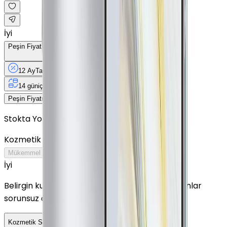
İyi
Peşin Fiyatına
12
Taksit
x
1.209,08 TL
12 Ay
Taksit
12 Ay
Güvence
4 iş
gününde
14 gün
içinde iade
Yenilenmiş
Cihaz Nedir?
14.509 TL
Peşin Fiyatına
12
taksit x
1.209,08 TL
Stokta Yok
Kozmetik Durumu
Nasıl Görünüyor?
Mükemmel
Çok İyi
İyi
Outlet
İyi
Belirgin kullanım izleri görülebilir. Tüm fonksiyonlar
sorunsuz çalışır.
Detayını Gör
Kozmetik Seçeneklerini Karşılaştır