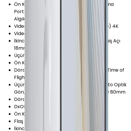
Ön Kamera Özellikleri
:
Otomatik Odaklama
Portre Modu Gesture Shot Geniş Açılı Yüz
Algılama
Video Kayıt Çözünürlüğü
:
2160p (Ultra HD) 4K
Video FPS Değeri
:
60 fps
İkinci Arka Kamera Özellikleri
:
Ekstra Geniş Açı
18mm
Üçüncü Arka Kamera
:
Var
Ön Kamera Diyafram Açıklığı
:
F2.0
Dördüncü Arka Kamera Özellikleri
:
TOF (Time of
Flight) 3D
Üçüncü Arka Kamera Özellikleri
:
Telephoto Optik
Görüntü Sabitleyici (OIS) Optik Zoom (3x) 80mm
Dördüncü Arka Kamera
:
Var
DxOMark Camera (v3)
:
121 Puan
Ön Kamera Video Çözünürlüğü
:
1080p
Flaş
:
2 LED
İkinci Arka Kamera Diyafram
:
F1.8