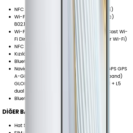
NFC Özellikleri
:
Host Card Emulation (HCE)
Wi-Fi Kanalları
:
Wi-Fi 5 (802.11 a/b/g/n/ac)
802.11ac (Wave 2)
Wi-Fi Özellikleri
:
Dual-Band (5GHz) MiraCast Wi-
Fi Direct Wi-Fi Hotspot VoWiFi (Voice over Wi-Fi)
NFC
:
Var
Kızılötesi
:
Var
Bluetooth Özellikleri
:
AAC BLE LDAC SBC
Navigasyon Özellikleri
:
Dual-Frequency GPS GPS
A-GPS BDS Galileo Galileo (E1 + E5a dual band)
GLONASS GPS (L1 + L5 dual band) QZSS (L1 + L5
dual band)
Bluetooth Versiyonu
:
5.1
DİĞER BAĞLANTILAR
Hat Sayısı
:
Çift Hat
SIM
:
Nano-SIM (4FF)