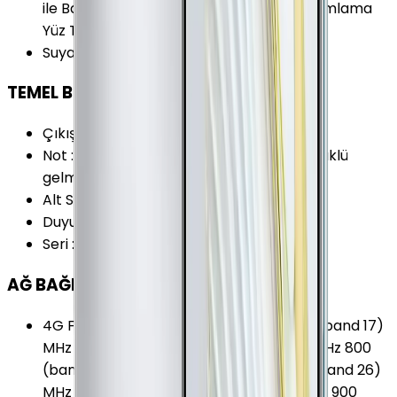
ile Başka cihazları Şarj Edebilme Yüz Tanımlama
Yüz Tanımlama (3D)
Suya Dayanıklılık
:
Var
TEMEL BİLGİLER
Çıkış Yılı
:
2019
Not
:
Google Mobil Hizmetler (GMS) ön yüklü
gelmemektedir.
Alt Seri
:
Huawei Mate 30
Duyurulma Tarihi
:
2019, Eylül
Seri
:
Huawei Mate
AĞ BAĞLANTILARI
4G Frekansları
:
700 (band 12) MHz 700 (band 17)
MHz 700 (band 28) MHz 800 (band 18) MHz 800
(band 19) MHz 800 (band 20) MHz 850 (band 26)
MHz 850 (band 5) MHz 900 (band 6) MHz 900