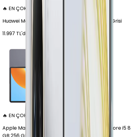
🔥 EN ÇOK SATAN
Huawei MatePad 11.5 128 GB 11.5 inç Wi-Fi Uzay Grisi
11.997
TL'den
başlayan fiyatlar
🔥 EN ÇOK SATAN
Apple MacBook Air 13" (13-inch, 2020) 1.1 GHz Core i5 8
GB 256 GB Altın