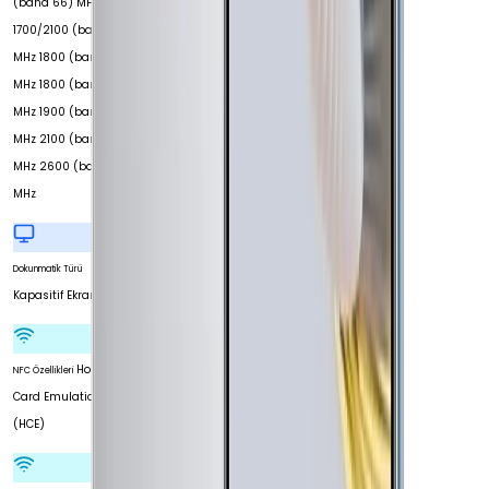
(band 66) MHz
1700/2100 (band 4)
MHz 1800 (band 3)
MHz 1800 (band 9)
MHz 1900 (band 2)
MHz 2100 (band 1)
MHz 2600 (band 7)
MHz
Dokunmatik Türü
Kapasitif Ekran
Host
NFC Özellikleri
Card Emulation
(HCE)