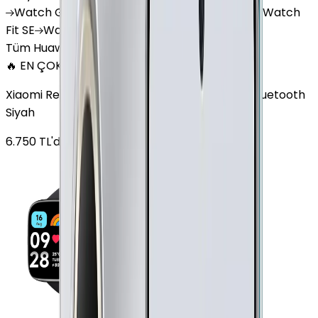
Watch
GT 4
Watch
GT 5
Watch
GT 5 Pro
Watch
Fit SE
Watch
Fit 3
Watch
GT3 Pro
Tüm Huawei Watch'lar
🔥 EN ÇOK SATAN
Xiaomi Redmi Watch 3 Active Plastik 47mm Bluetooth
Siyah
6.750
TL'den
başlayan fiyatlar