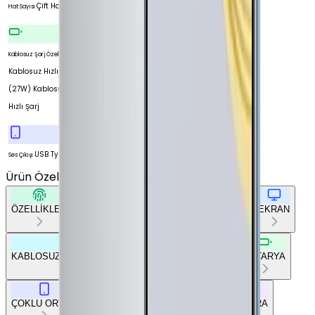
Çift Hat
Hat Sayısı
Kablosuz Şarj Özellikleri
Kablosuz Hızlı Şarj
(27W) Kablosuz
Hızlı Şarj
USB Type-C
Ses Çıkışı
Ürün Özellikleri
Tümünü Gör
ÖZELLİKLER
TEMEL BİLGİLER
AĞ BAĞLANTILARI
EKRAN
KABLOSUZ BAĞLANTILAR
DİĞER BAĞLANTILAR
BATARYA
ÇOKLU ORTAM
TEMEL DONANIM
TASARIM
KAMERA