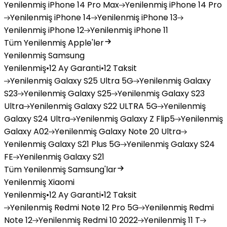
Yenilenmiş
iPhone 14 Pro Max
Yenilenmiş
iPhone 14 Pro
Yenilenmiş
iPhone 14
Yenilenmiş
iPhone 13
Yenilenmiş
iPhone 12
Yenilenmiş
iPhone 11
Tüm Yenilenmiş Apple'ler
Yenilenmiş Samsung
Yenilenmiş
•
12 Ay Garanti
•
12 Taksit
Yenilenmiş
Galaxy S25 Ultra 5G
Yenilenmiş
Galaxy
S23
Yenilenmiş
Galaxy S25
Yenilenmiş
Galaxy S23
Ultra
Yenilenmiş
Galaxy S22 ULTRA 5G
Yenilenmiş
Galaxy S24 Ultra
Yenilenmiş
Galaxy Z Flip5
Yenilenmiş
Galaxy A02
Yenilenmiş
Galaxy Note 20 Ultra
Yenilenmiş
Galaxy S21 Plus 5G
Yenilenmiş
Galaxy S24
FE
Yenilenmiş
Galaxy S21
Tüm Yenilenmiş Samsung'lar
Yenilenmiş Xiaomi
Yenilenmiş
•
12 Ay Garanti
•
12 Taksit
Yenilenmiş
Redmi Note 12 Pro 5G
Yenilenmiş
Redmi
Note 12
Yenilenmiş
Redmi 10 2022
Yenilenmiş
11 T