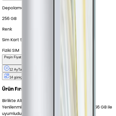
Depolama
256 GB
Renk
Sim Kart Seçimi
Fiziki SIM
Peşin Fiyatına
12
Taksit
x
1.209,08 TL
12 Ay
Taksit
12 Ay
Güvence
4 iş
gününde
14 gün
içinde iade
Yenilenmiş
Cihaz Nedir?
Ürün Fırsatları
Birlikte Al
En Çok Eşleştirilen
Yenilenmiş Huawei Mate 30 Pro Zümrüt Yeşili 256 GB ile
uyumludur.