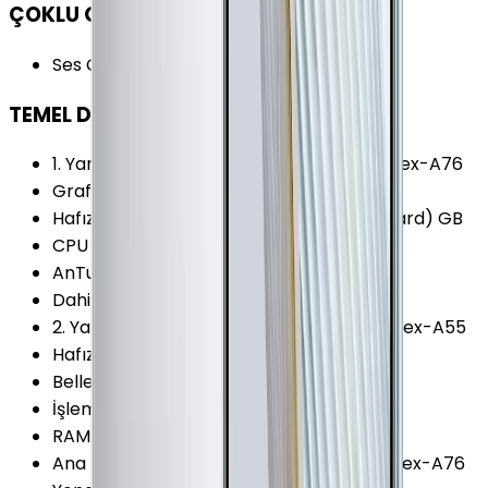
ÇOKLU ORTAM
Ses Çıkışı
:
USB Type-C
TEMEL DONANIM
1. Yardımcı İşlemci
:
2x 2.09 GHz ARM Cortex-A76
Grafik İşlemcisi (GPU)
:
Mali-G76 MC16
Hafıza Kartı Maks. Kapasitesi
:
256 (NM Card) GB
CPU Üretim Teknolojisi
:
7 nm
AnTuTu Puanı (v8)
:
489.100 Puan
Dahili Depolama
:
256 GB
2. Yardımcı İşlemci
:
4x 1.86 GHz ARM Cortex-A55
Hafıza Kartı Desteği
:
Var
Bellek (RAM)
:
8 GB
İşlemci Mimarisi
:
64-bit
RAM Tipi
:
LPDDR4X
Ana İşlemci (CPU)
:
2x 2.86 GHz ARM Cortex-A76