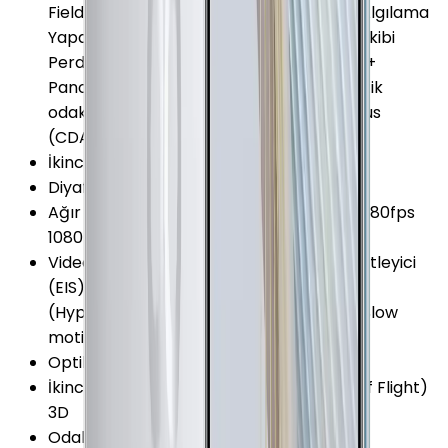
Field (DOF) HDR Yapay Zeka (AI) Nesne Algılama
Yapay Zeka (AI) Sahne Algılama Odak Takibi
Perde Hızı (Shutter Speed) Kontrolü HDR+
Panorama RAW Kayıt Yapabilme Otomatik
odaklama Contrast Detection Auto-Focus
(CDAF) Zamanlayıcı
İkinci Ön Kamera
:
Var
Diyafram Açıklığı
:
F1.6
Ağır Çekim Kayıt Seçenekleri
:
720p @ 7680fps
1080p @ 960fps
Video Kayıt Özellikleri
:
Dijital görüntü sabitleyici
(EIS) Portre Modu (Bokeh) Time-lapse
(Hyperlapse) Yavaş Çekim Video Kayıt (Slow
motion video)
Optik Görüntü Sabitleyici (OIS)
:
Var
İkinci Ön Kamera Özellikleri
:
TOF (Time of Flight)
3D
Odak Uzaklığı
:
27 mm