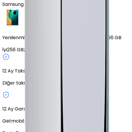
Samsung Galaxy J7 Core
Yenilenmiş Huawei Mate 30 Pro Zümrüt Yeşili 256 GB
İyi
256 GB
Zümrüt Yeşili
Fiziki SIM
12
Ay Taksit Seçeneği
Diğer taksit seçeneklerini keşfedin.
12 Ay Garanti
Getmobil Garantisi