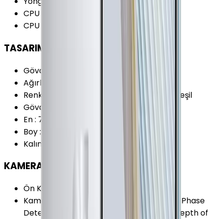
Yonga Seti (Chipset)
:
Huawei Kirin 990
CPU Çekirdeği
:
8 Çekirdek
CPU Frekansı
:
2.86 GHz
TASARIM
Gövde Malzemesi (Kapak)
:
Cam
Ağırlık
:
198 Gram
Renk Seçenekleri
:
Gri Gümüş Mor Siyah Yeşil
Gövde Malzemesi (Çerçeve)
:
Metal
En
:
73.1 mm
Boy
:
158.1 mm
Kalınlık
:
8.8 mm
KAMERA
Ön Kamera Çözünürlüğü
:
32 MP
Kamera Özellikleri
:
Portre Modu (Bokeh) Phase
Detect Auto-Focus (PDAF) Leica Optik Depth of