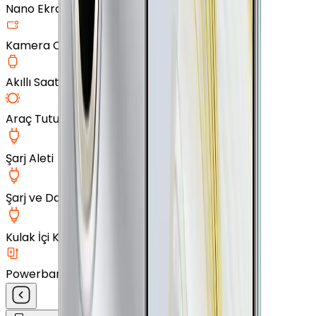
Nano Ekran Koruyucu
Kamera Cam Koruyucu
Akıllı Saat Aksesuarları
Araç Tutucu
Şarj Aleti
Şarj ve Data Kablosu
Kulak İçi Kulaklık
Powerbank