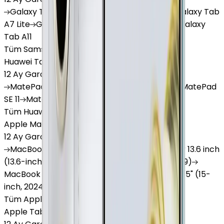
Galaxy
Tab S9 Plus
Galaxy
Tab S10 Ultra
Galaxy
Tab
A7 Lite
Galaxy
Tab A9
Galaxy
Tab A9 Plus
Galaxy
Tab A11
Tüm Samsung Tablet'ler
Huawei Tablet
12 Ay Garanti
•
6 Taksit
MatePad
Air
MatePad
11.5
MatePad
11.5"S
MatePad
SE 11
MatePad
12 X
Tüm Huawei Tablet'ler
Apple Macbook
12 Ay Garanti
•
12 Taksit
MacBook
Air 13" (13-inch, 2020)
MacBook
Air 13.6 inch
(13.6-inch, 2022)
MacBook
Air 13" (13-inch, 2019)
MacBook
Pro 16" (16-inch, 2019)
MacBook
Air 15" (15-
inch, 2024)
MacBook
Air 13"
Tüm Apple Macbook'lar
Apple Tablet