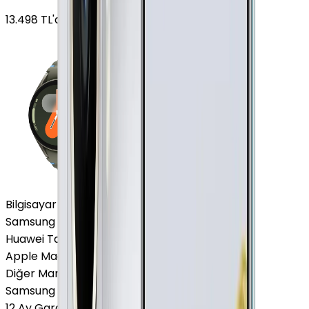
13.498
TL'den
başlayan fiyatlar
Bilgisayar / Tablet
Samsung Tablet
Huawei Tablet
Apple Macbook
Diğer Markalar
Samsung Tablet
12 Ay Garanti
•
6 Taksit