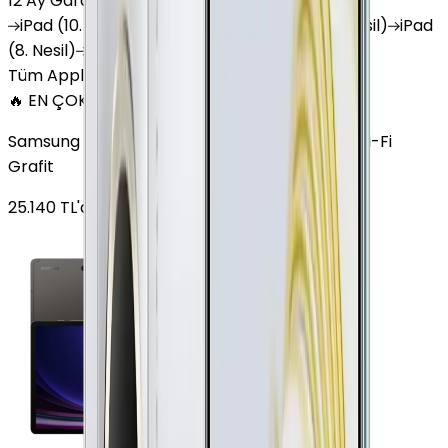
12 Ay Garanti
•
6 Taksit
iPad
(10. Nesil)
iPad
Air (6. Nesil)
iPad
(9. Nesil)
iPad
(8. Nesil)
iPad
Air (5. Nesil)
iPad
Air (2. Nesil)
Tüm Apple Tablet'ler
🔥 EN ÇOK SATAN
Samsung Galaxy Tab S9 Plus 256 GB 12.4 inç Wi-Fi
Grafit
25.140
TL'den
başlayan fiyatlar