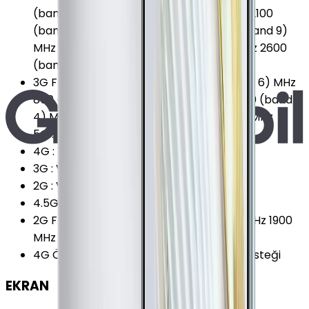
(band 8) MHz 1700 (band 66) MHz 1700/2100
(band 4) MHz 1800 (band 3) MHz 1800 (band 9)
MHz 1900 (band 2) MHz 2100 (band 1) MHz 2600
(band 7) MHz
3G Frekansları
:
(band 19) MHz 800 (band 6) MHz
850 (band 5) MHz 900 (band 8) MHz 1700 (band
4) MHz 1900 (band 2) MHz 2100 (band 1) MHz
5G
:
Yok
4G
:
Var
3G
:
Var
2G
:
Var
4.5G Desteği
:
Var
2G Frekansları
:
850 MHz 900 MHz 1800 MHz 1900
MHz
4G Özellikleri
:
VoLTE (Voice over LTE) Desteği
EKRAN