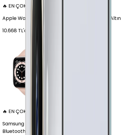
🔥 EN ÇOK SATAN
Apple Watch Series 6 Alüminyum 40mm GPS Altın
10.668
TL'den
başlayan fiyatlar
🔥 EN ÇOK SATAN
Samsung Galaxy Watch 7 Alüminyum 40 mm
Bluetooth Wi-Fi Yeşil