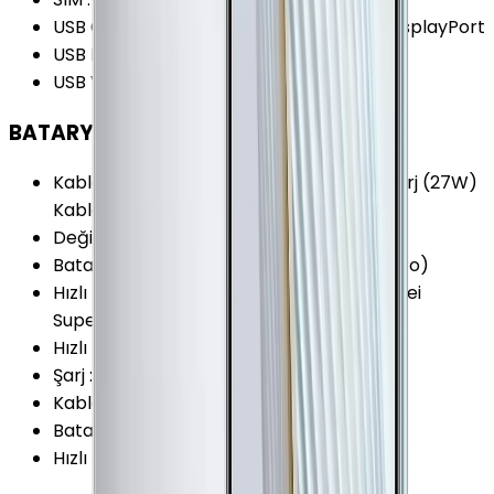
USB Özellikleri
:
USB On-the-go (OTG) DisplayPort
USB Bağlantı Tipi
:
USB Type-C
USB Versiyonu
:
USB 3.2 Gen 1 (USB 3.0)
BATARYA
Kablosuz Şarj Özellikleri
:
Kablosuz Hızlı Şarj (27W)
Kablosuz Hızlı Şarj
Değişir Batarya
:
Yok
Batarya Teknolojisi
:
Lithium Polymer (Li-Po)
Hızlı Şarj Özellikleri
:
Hızlı Şarj (40W) Huawei
SuperCharge (22.5W)
Hızlı Şarj Gücü (Maks.)
:
40 W
Şarj
:
USB Type-C
Kablosuz Şarj
:
Var
Batarya Kapasitesi (Tipik)
:
4500 mAh
Hızlı Şarj
:
Var