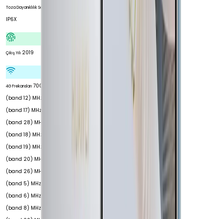
Toza Dayanıklılık Seviyesi
IP6X
2019
Çıkış Yılı
700
4G Frekansları
(band 12) MHz 700
(band 17) MHz 700
(band 28) MHz 800
(band 18) MHz 800
(band 19) MHz 800
(band 20) MHz 850
(band 26) MHz 850
(band 5) MHz 900
(band 6) MHz 900
(band 8) MHz 1700