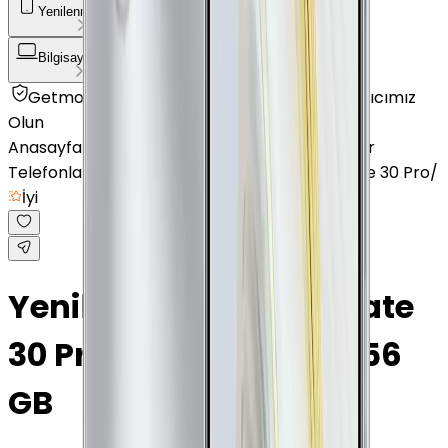
Yenilenmiş Telefon
Akıllı Saat ve Bileklik
Bilgisayar / Tablet
Aksesuar
Getmobil Güvencesi
Mağazalarımız
Satıcımız
Olun
Anasayfa
/
Yenilenmiş Telefon
/
Yenilenmiş Diğer
Telefonlar
/
Yenilenmiş Huawei
/
Yenilenmiş Mate 30 Pro
/
İyi
Yenilenmiş Huawei Mate
30 Pro Zümrüt Yeşili 256
GB