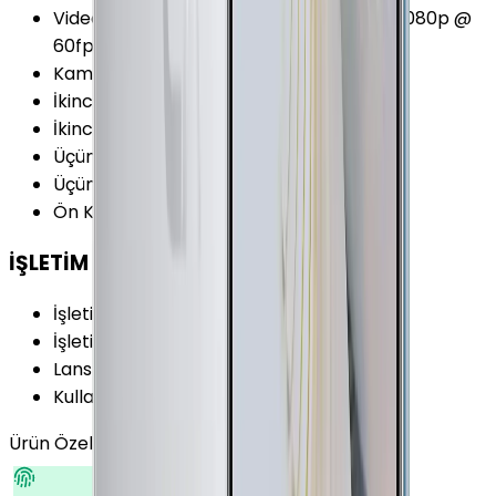
Video Kayıt Seçenekleri
:
1080p @ 30fps 1080p @
60fps 2160p @ 30fps 2160p @ 60fps
Kamera Çözünürlüğü
:
40 MP
İkinci Arka Kamera Çözünürlüğü
:
40 MP
İkinci Arka Kamera
:
Var
Üçüncü Arka Kamera Çözünürlüğü
:
8 MP
Üçüncü Arka Kamera Diyafram
:
F2.4
Ön Kamera FPS Değeri
:
30 fps
İŞLETİM SİSTEMİ
İşletim Sistemi
:
Android
İşletim Sistemi Versiyonu
:
Android 10 (Q)
Lansman Arayüz Versiyonu
:
EMUI 10
Kullanıcı Arayüzü
:
Emotion UI
Ürün Özellikleri
Tümünü Gör