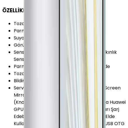
ÖZELLİKLER
Toza Dayanıklılık Seviyesi
:
IP6X
Parmak izi Okuyucu
:
Var
Suya Dayanıklılık Seviyesi
:
IPX8
Görüntülü Konuşma (Uygulama)
:
Var
Sensörler
:
Barometre Jiroskop Pusula Yakınlık
Sensörü Ortam Işığı Sensörü İvmeölçer
Parmak izi Okuyucu Özellikleri
:
Ekran İçinde
Toza Dayanıklılık
:
Var
Bildirim Işığı (LED)
:
Yok
Servis ve Uygulamalar
:
Ekran Yansıtma (Screen
Mirroring) Ekrana Çift Dokunarak Açma
(KnockON) El Haraketi (Gesture) Algılama Huawei
GPU Turbo Kablosuz Şarj ile Başka Cihazları Şarj
Edebilme Karanlık Mod (Dark Mode) Tek Elde
Kullanım Modu Ultra Power Saving Mode USB OTG