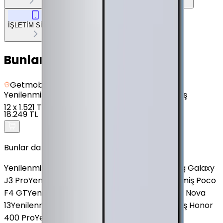
İŞLETİM SİSTEMİ
Bunları da Beğenebilirsin
Getmobil Güvencesi
Yenilenmiş
Huawei Nova 10 SE - 128 GB - Gümüş
12
x
1.521 TL
18.249 TL
Bunlar da İlginizi Çekebilir
Yenilenmiş Poco X4 GT 5G
Yenilenmiş Samsung Galaxy
J3 Pro
Yenilenmiş Samsung Galaxy A33
Yenilenmiş Poco
F4 GT
Yenilenmiş Omix X600
Yenilenmiş Huawei Nova
13
Yenilenmiş Samsung Galaxy S25 FE
Yenilenmiş Honor
400 Pro
Yenilenmiş Apple iPhone XR
Yenilenmiş