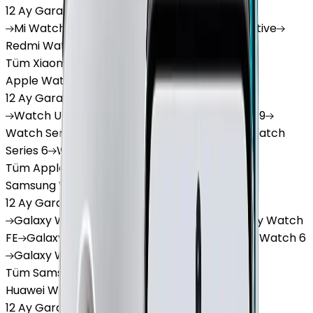
12 Ay Garanti
•
6 Taksit
Mi
Watch
Mi
Watch Lite
Redmi
Watch 3 Active
Redmi
Watch 5 Lite
Redmi
Watch 5 Active
Tüm Xiaomi Akıllı Saat'lar
Apple Watch
12 Ay Garanti
•
6 Taksit
Watch
Ultra
Watch
Series 10
Watch
Series 9
Watch
Series 8
Watch
Series 7
Watch
SE
Watch
Series 6
Watch
Series 5
Tüm Apple Watch'lar
Samsung Watch
12 Ay Garanti
•
6 Taksit
Galaxy
Watch 7
Galaxy
Watch Ultra
Galaxy
Watch
FE
Galaxy
Watch 4
Galaxy
Watch 5
Galaxy
Watch 6
Galaxy
Watch8
Tüm Samsung Watch'lar
Huawei Watch
12 Ay Garanti
•
6 Taksit