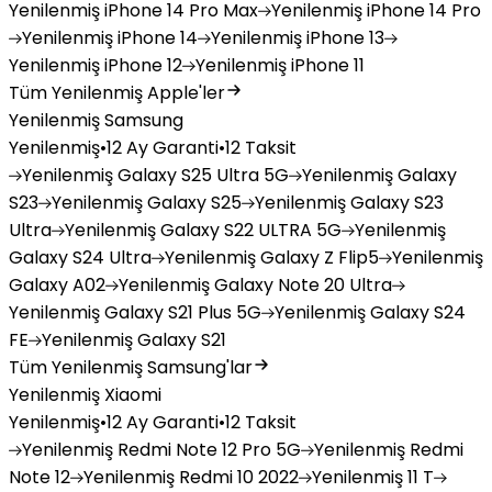
Yenilenmiş
iPhone 14 Pro Max
Yenilenmiş
iPhone 14 Pro
Yenilenmiş
iPhone 14
Yenilenmiş
iPhone 13
Yenilenmiş
iPhone 12
Yenilenmiş
iPhone 11
Tüm Yenilenmiş Apple'ler
Yenilenmiş Samsung
Yenilenmiş
•
12 Ay Garanti
•
12 Taksit
Yenilenmiş
Galaxy S25 Ultra 5G
Yenilenmiş
Galaxy
S23
Yenilenmiş
Galaxy S25
Yenilenmiş
Galaxy S23
Ultra
Yenilenmiş
Galaxy S22 ULTRA 5G
Yenilenmiş
Galaxy S24 Ultra
Yenilenmiş
Galaxy Z Flip5
Yenilenmiş
Galaxy A02
Yenilenmiş
Galaxy Note 20 Ultra
Yenilenmiş
Galaxy S21 Plus 5G
Yenilenmiş
Galaxy S24
FE
Yenilenmiş
Galaxy S21
Tüm Yenilenmiş Samsung'lar
Yenilenmiş Xiaomi
Yenilenmiş
•
12 Ay Garanti
•
12 Taksit
Yenilenmiş
Redmi Note 12 Pro 5G
Yenilenmiş
Redmi
Note 12
Yenilenmiş
Redmi 10 2022
Yenilenmiş
11 T