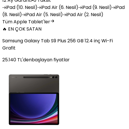
12 Ay Garanti
•
6 Taksit
iPad
(10. Nesil)
iPad
Air (6. Nesil)
iPad
(9. Nesil)
iPad
(8. Nesil)
iPad
Air (5. Nesil)
iPad
Air (2. Nesil)
Tüm Apple Tablet'ler
🔥 EN ÇOK SATAN
Samsung Galaxy Tab S9 Plus 256 GB 12.4 inç Wi-Fi
Grafit
25.140
TL'den
başlayan fiyatlar