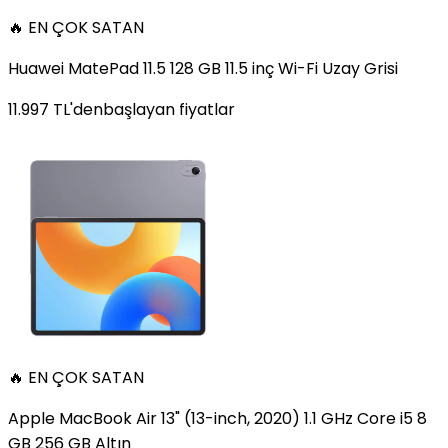
🔥 EN ÇOK SATAN
Huawei MatePad 11.5 128 GB 11.5 inç Wi-Fi Uzay Grisi
11.997
TL'den
başlayan fiyatlar
🔥 EN ÇOK SATAN
Apple MacBook Air 13" (13-inch, 2020) 1.1 GHz Core i5 8
GB 256 GB Altın