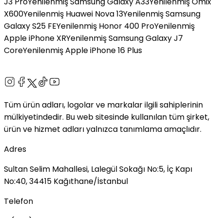
J3 Pro
Yenilenmiş Samsung Galaxy A33
Yenilenmiş Omix
X600
Yenilenmiş Huawei Nova 13
Yenilenmiş Samsung
Galaxy S25 FE
Yenilenmiş Honor 400 Pro
Yenilenmiş
Apple iPhone XR
Yenilenmiş Samsung Galaxy J7
Core
Yenilenmiş Apple iPhone 16 Plus
Tüm ürün adları, logolar ve markalar ilgili sahiplerinin
mülkiyetindedir. Bu web sitesinde kullanılan tüm şirket,
ürün ve hizmet adları yalnızca tanımlama amaçlıdır.
Adres
Sultan Selim Mahallesi, Lalegül Sokağı No:5, İç Kapı
No:40, 34415 Kağıthane/İstanbul
Telefon