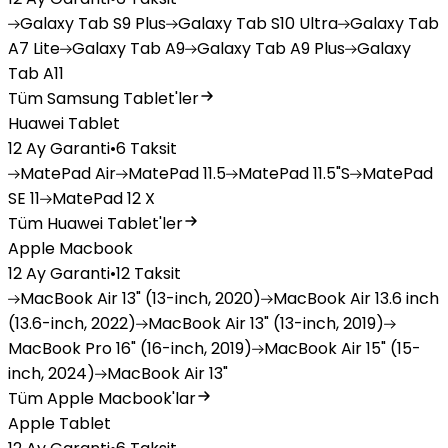
Galaxy
Tab S9 Plus
Galaxy
Tab S10 Ultra
Galaxy
Tab
A7 Lite
Galaxy
Tab A9
Galaxy
Tab A9 Plus
Galaxy
Tab A11
Tüm Samsung Tablet'ler
Huawei Tablet
12 Ay Garanti
•
6 Taksit
MatePad
Air
MatePad
11.5
MatePad
11.5"S
MatePad
SE 11
MatePad
12 X
Tüm Huawei Tablet'ler
Apple Macbook
12 Ay Garanti
•
12 Taksit
MacBook
Air 13" (13-inch, 2020)
MacBook
Air 13.6 inch
(13.6-inch, 2022)
MacBook
Air 13" (13-inch, 2019)
MacBook
Pro 16" (16-inch, 2019)
MacBook
Air 15" (15-
inch, 2024)
MacBook
Air 13"
Tüm Apple Macbook'lar
Apple Tablet