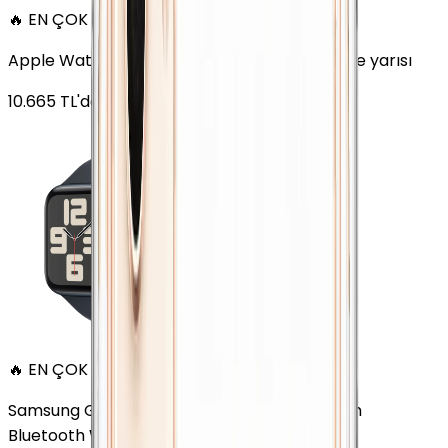
🔥 EN ÇOK SATAN
Apple Watch SE Alüminyum 44mm GPS Gece yarısı
10.665
TL'den
başlayan fiyatlar
🔥 EN ÇOK SATAN
Samsung Galaxy Watch 7 Alüminyum 44 mm
Bluetooth Wi-Fi Yeşil