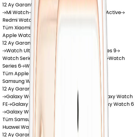
12 Ay Garanti
•
6 Taksit
Mi
Watch
Mi
Watch Lite
Redmi
Watch 3 Active
Redmi
Watch 5 Lite
Redmi
Watch 5 Active
Tüm Xiaomi Akıllı Saat'lar
Apple Watch
12 Ay Garanti
•
6 Taksit
Watch
Ultra
Watch
Series 10
Watch
Series 9
Watch
Series 8
Watch
Series 7
Watch
SE
Watch
Series 6
Watch
Series 5
Tüm Apple Watch'lar
Samsung Watch
12 Ay Garanti
•
6 Taksit
Galaxy
Watch 7
Galaxy
Watch Ultra
Galaxy
Watch
FE
Galaxy
Watch 4
Galaxy
Watch 5
Galaxy
Watch 6
Galaxy
Watch8
Tüm Samsung Watch'lar
Huawei Watch
12 Ay Garanti
•
6 Taksit