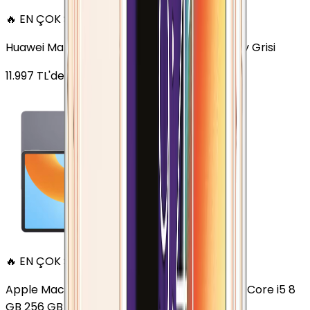
🔥 EN ÇOK SATAN
Huawei MatePad 11.5 128 GB 11.5 inç Wi-Fi Uzay Grisi
11.997
TL'den
başlayan fiyatlar
🔥 EN ÇOK SATAN
Apple MacBook Air 13" (13-inch, 2020) 1.1 GHz Core i5 8
GB 256 GB Altın