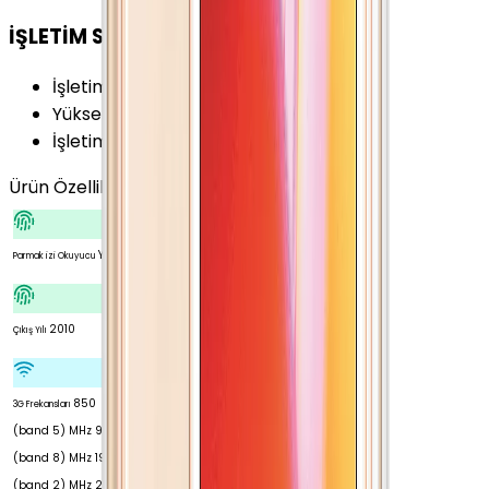
İŞLETİM SİSTEMİ
İşletim Sistemi
:
iOS
Yükseltilebilir Versiyon
:
iOS 7.1.1
İşletim Sistemi Versiyonu
:
iOS 4
Ürün Özellikleri
Tümünü Gör
Yok
Parmak izi Okuyucu
2010
Çıkış Yılı
850
3G Frekansları
(band 5) MHz 900
(band 8) MHz 1900
(band 2) MHz 2100