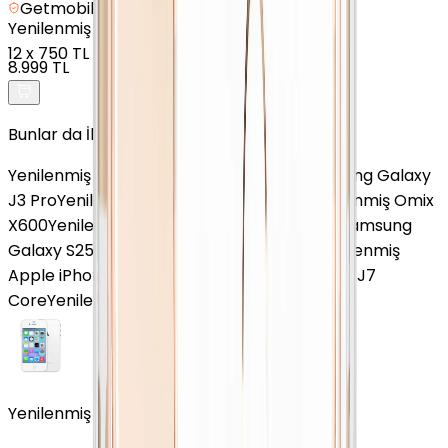
Getmobil Güvencesi
Yenilenmiş
Apple iPhone 8 - 64 GB - Altın
12
x
750 TL
8.999 TL
Bunlar da İlginizi Çekebilir
Yenilenmiş Poco X4 GT 5G
Yenilenmiş Samsung Galaxy
J3 Pro
Yenilenmiş Samsung Galaxy A33
Yenilenmiş Omix
X600
Yenilenmiş Huawei Nova 13
Yenilenmiş Samsung
Galaxy S25 FE
Yenilenmiş Honor 400 Pro
Yenilenmiş
Apple iPhone XR
Yenilenmiş Samsung Galaxy J7
Core
Yenilenmiş Apple iPhone 16 Plus
Yenilenmiş Apple iPhone 4 Beyaz 8 GB