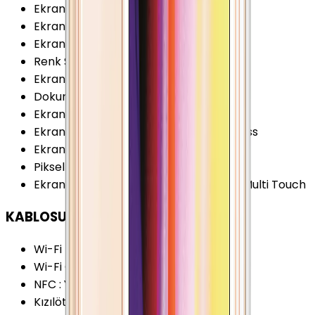
Ekran / Gövde Oranı
:
54.03 %
Ekran Çözünürlüğü Standardı
:
SD
Ekran Oranı (Aspect Ratio)
:
3:2
Renk Sayısı
:
16 Milyon
Ekran Boyutu
:
3.5 İnç
Dokunmatik Türü
:
Kapasitif Ekran
Ekran Çözünürlüğü
:
640x960 Piksel
Ekran Dayanıklılığı
:
Corning Gorilla Glass
Ekran Yenileme Hızı
:
60 Hz
Piksel Yoğunluğu
:
326 PPI
Ekran Özellikleri
:
Oleophobic Coating Multi Touch
KABLOSUZ BAĞLANTILAR
Wi-Fi Kanalları
:
Wi-Fi 4 (802.11 b/g/n)
Wi-Fi Özellikleri
:
Wi-Fi Hotspot
NFC
:
Yok
Kızılötesi
:
Yok