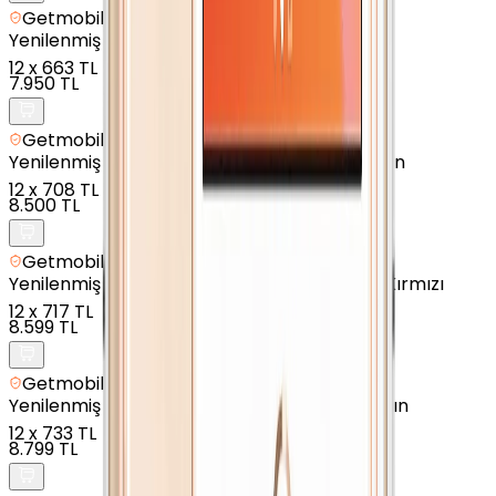
Getmobil Güvencesi
Yenilenmiş
Apple iPhone 8 - 256 GB - Altın
12
x
663 TL
7.950 TL
Getmobil Güvencesi
Yenilenmiş
Apple iPhone 8 Plus - 64 GB - Altın
12
x
708 TL
8.500 TL
Getmobil Güvencesi
Yenilenmiş
Apple iPhone SE 2020 - 128 GB - Kırmızı
12
x
717 TL
8.599 TL
Getmobil Güvencesi
Yenilenmiş
Apple iPhone 8 Plus - 128 GB - Altın
12
x
733 TL
8.799 TL