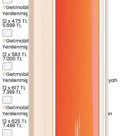
Getmobil Güvencesi
Yenilenmiş
Apple iPhone 7 - 32 GB - Altın
12
x
475 TL
5.699 TL
Getmobil Güvencesi
Yenilenmiş
Apple iPhone 6 - 128 GB - Altın
12
x
583 TL
7.000 TL
Getmobil Güvencesi
Yenilenmiş
Apple iPhone SE 2020 - 64 GB - Siyah
12
x
617 TL
7.399 TL
Getmobil Güvencesi
Yenilenmiş
Apple iPhone 7 Plus - 128 GB - Altın
12
x
625 TL
7.499 TL