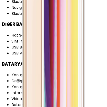
Bluetooth Özellikleri
:
A2DP EDR
Navigasyon Özellikleri
:
GPS A-GPS
Bluetooth Versiyonu
:
2.1
DİĞER BAĞLANTILAR
Hat Sayısı
:
Tek Hat
SIM
:
Mikro-SIM (3FF)
USB Bağlantı Tipi
:
Dock Konnektörü
USB Versiyonu
:
2.0
BATARYA
Konuşma Süresi (3G)
:
7 Saat
Değişir Batarya
:
Yok
Konuşma Süresi (2G)
:
14 Saat
İnternet Kullanımı (WiFi)
:
10 Saat
Video Oynatma
:
10 Saat
Batarya Teknolojisi
:
Lithium Ion (Li-Ion)