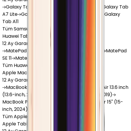
Galaxy
Tab S9 Plus
Galaxy
Tab S10 Ultra
Galaxy
Tab
A7 Lite
Galaxy
Tab A9
Galaxy
Tab A9 Plus
Galaxy
Tab A11
Tüm Samsung Tablet'ler
Huawei Tablet
12 Ay Garanti
•
6 Taksit
MatePad
Air
MatePad
11.5
MatePad
11.5"S
MatePad
SE 11
MatePad
12 X
Tüm Huawei Tablet'ler
Apple Macbook
12 Ay Garanti
•
12 Taksit
MacBook
Air 13" (13-inch, 2020)
MacBook
Air 13.6 inch
(13.6-inch, 2022)
MacBook
Air 13" (13-inch, 2019)
MacBook
Pro 16" (16-inch, 2019)
MacBook
Air 15" (15-
inch, 2024)
MacBook
Air 13"
Tüm Apple Macbook'lar
Apple Tablet