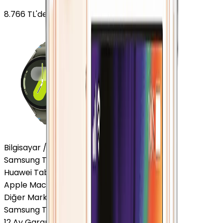
8.766
TL'den
başlayan fiyatlar
Bilgisayar / Tablet
Samsung Tablet
Huawei Tablet
Apple Macbook
Diğer Markalar
Samsung Tablet
12 Ay Garanti
•
6 Taksit