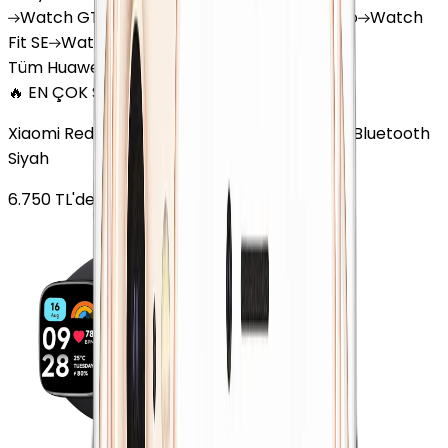
Watch
GT 4
Watch
GT 5
Watch
GT 5 Pro
Watch
Fit SE
Watch
Fit 3
Watch
GT3 Pro
Tüm Huawei Watch'lar
🔥 EN ÇOK SATAN
Xiaomi Redmi Watch 3 Active Plastik 47mm Bluetooth
Siyah
6.750
TL'den
başlayan fiyatlar