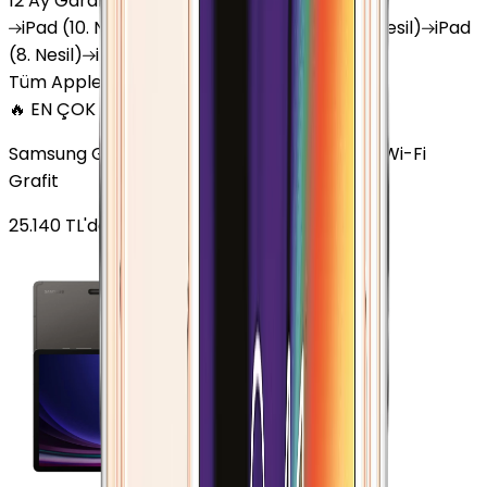
12 Ay Garanti
•
6 Taksit
iPad
(10. Nesil)
iPad
Air (6. Nesil)
iPad
(9. Nesil)
iPad
(8. Nesil)
iPad
Air (5. Nesil)
iPad
Air (2. Nesil)
Tüm Apple Tablet'ler
🔥 EN ÇOK SATAN
Samsung Galaxy Tab S9 Plus 256 GB 12.4 inç Wi-Fi
Grafit
25.140
TL'den
başlayan fiyatlar