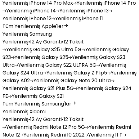
Yenilenmiş
iPhone 14 Pro Max
Yenilenmiş
iPhone 14 Pro
Yenilenmiş
iPhone 14
Yenilenmiş
iPhone 13
Yenilenmiş
iPhone 12
Yenilenmiş
iPhone 11
Tüm Yenilenmiş Apple'ler
Yenilenmiş Samsung
Yenilenmiş
•
12 Ay Garanti
•
12 Taksit
Yenilenmiş
Galaxy S25 Ultra 5G
Yenilenmiş
Galaxy
S23
Yenilenmiş
Galaxy S25
Yenilenmiş
Galaxy S23
Ultra
Yenilenmiş
Galaxy S22 ULTRA 5G
Yenilenmiş
Galaxy S24 Ultra
Yenilenmiş
Galaxy Z Flip5
Yenilenmiş
Galaxy A02
Yenilenmiş
Galaxy Note 20 Ultra
Yenilenmiş
Galaxy S21 Plus 5G
Yenilenmiş
Galaxy S24
FE
Yenilenmiş
Galaxy S21
Tüm Yenilenmiş Samsung'lar
Yenilenmiş Xiaomi
Yenilenmiş
•
12 Ay Garanti
•
12 Taksit
Yenilenmiş
Redmi Note 12 Pro 5G
Yenilenmiş
Redmi
Note 12
Yenilenmiş
Redmi 10 2022
Yenilenmiş
11 T