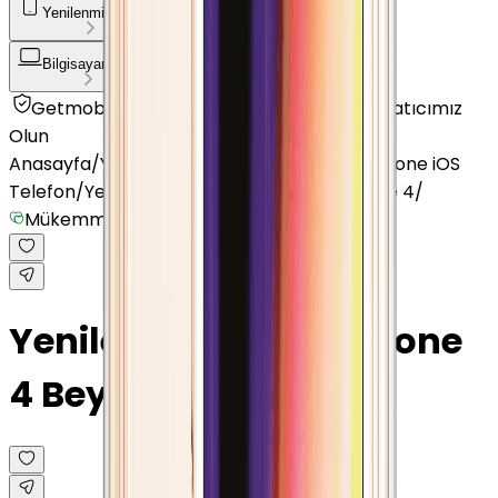
Yenilenmiş Telefon
Akıllı Saat ve Bileklik
Bilgisayar / Tablet
Aksesuar
Getmobil Güvencesi
Mağazalarımız
Satıcımız
Olun
Anasayfa
/
Yenilenmiş Telefon
/
Yenilenmiş iPhone iOS
Telefon
/
Yenilenmiş Apple
/
Yenilenmiş iPhone 4
/
Mükemmel
Yenilenmiş Apple iPhone
4 Beyaz 8 GB