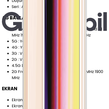
Duyurulma Tarihi
:
2010, Haziran
Seri
:
Apple iPhone 4
AĞ BAĞLANTILARI
3G Frekansları
:
850 (band 5) MHz 900 (band 8)
MHz 1900 (band 2) MHz 2100 (band 1) MHz
5G
:
Yok
4G
:
Yok
3G
:
Var
2G
:
Var
4.5G Desteği
:
Yok
2G Frekansları
:
850 MHz 900 MHz 1800 MHz 1900
MHz
EKRAN
Ekran Teknolojisi
:
IPS LCD
Ekran Alanı
:
36.48 cm²