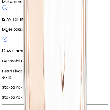
Mükemmel
8 GB
Beyaz
Fiziki SIM
12
Ay Taksit Seçeneği
Diğer taksit seçeneklerini keşfedin.
12 Ay Garanti
Getmobil Garantisi
Peşin Fiyatına
12
x
59,83
TL
₺
718
Stokta Yok
Stokta Yok