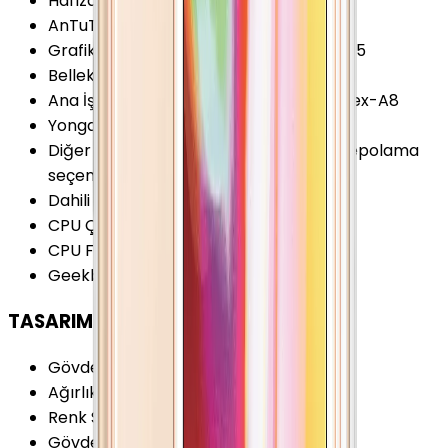
Hafıza Kartı Desteği
:
Yok
AnTuTu Puanı (v5)
:
7.700 Puan
Grafik İşlemcisi (GPU)
:
PowerVR SGX535
Bellek (RAM)
:
512 MB
Ana İşlemci (CPU)
:
1x 1.0 GHz ARM Cortex-A8
Yonga Seti (Chipset)
:
Apple A4
Diğer Hafıza Seçenekleri
:
8/16/32GB Depolama
seçeneği var
Dahili Depolama
:
8 GB
CPU Çekirdeği
:
1 Çekirdek
CPU Frekansı
:
1.0 GHz
Geekbench 5 (Single-core)
:
90 Puan
TASARIM
Gövde Malzemesi (Kapak)
:
Cam
Ağırlık
:
137 Gram
Renk Seçenekleri
:
Beyaz Siyah
Gövde Malzemesi (Çerçeve)
:
Metal