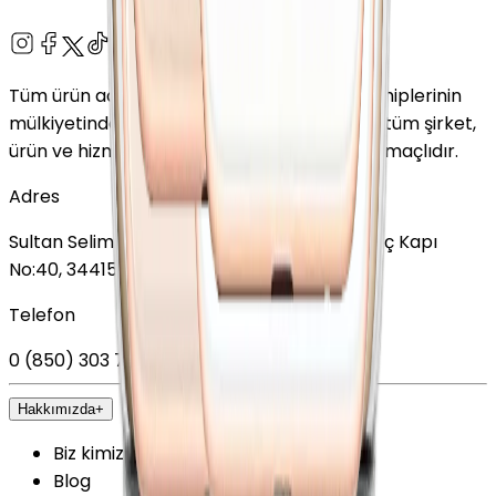
Tüm ürün adları, logolar ve markalar ilgili sahiplerinin
mülkiyetindedir. Bu web sitesinde kullanılan tüm şirket,
ürün ve hizmet adları yalnızca tanımlama amaçlıdır.
Adres
Sultan Selim Mahallesi, Lalegül Sokağı No:5, İç Kapı
No:40, 34415 Kağıthane/İstanbul
Telefon
0 (850) 303 79 79
Hakkımızda
+
Biz kimiz?
Blog