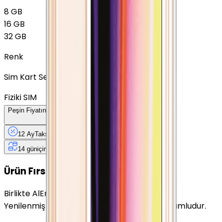
8 GB
16 GB
32 GB
Renk
Sim Kart Seçimi
Fiziki SIM
Peşin Fiyatına
12
Taksit
x
59,83 TL
12 Ay
Taksit
12 Ay
Güvence
4 iş
gününde
14 gün
içinde iade
Yenilenmiş
Cihaz Nedir?
Ürün Fırsatları
Birlikte Al
En Çok Eşleştirilen
Yenilenmiş Apple iPhone 4 Beyaz 8 GB ile uyumludur.