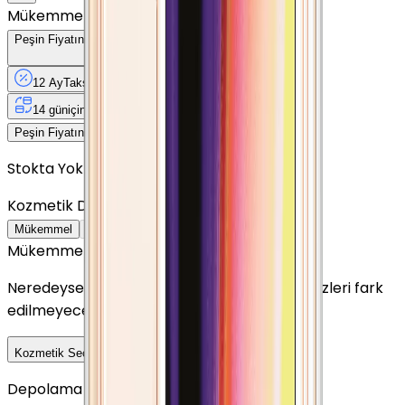
Mükemmel
Peşin Fiyatına
12
Taksit
x
59,83 TL
12 Ay
Taksit
12 Ay
Güvence
4 iş
gününde
14 gün
içinde iade
Yenilenmiş
Cihaz Nedir?
718 TL
Peşin Fiyatına
12
taksit x
59,83 TL
Stokta Yok
Kozmetik Durumu
Nasıl Görünüyor?
Mükemmel
Çok İyi
İyi
Outlet
Mükemmel
Neredeyse sıfır ayarında görünüm. Kullanım izleri fark
edilmeyecek seviyededir.
Detayını Gör
Kozmetik Seçeneklerini Karşılaştır
Depolama