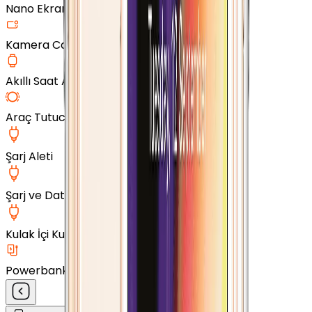
Nano Ekran Koruyucu
Kamera Cam Koruyucu
Akıllı Saat Aksesuarları
Araç Tutucu
Şarj Aleti
Şarj ve Data Kablosu
Kulak İçi Kulaklık
Powerbank