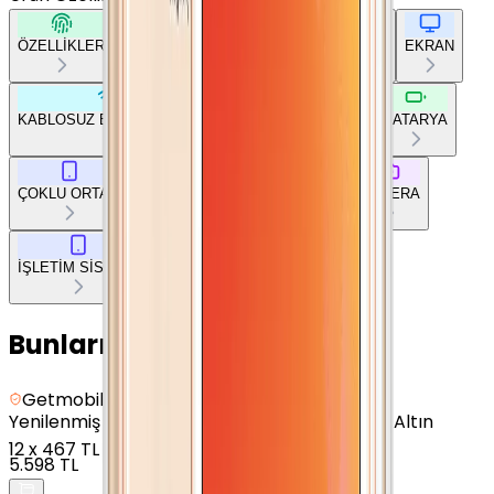
ÖZELLİKLER
TEMEL BİLGİLER
AĞ BAĞLANTILARI
EKRAN
KABLOSUZ BAĞLANTILAR
DİĞER BAĞLANTILAR
BATARYA
ÇOKLU ORTAM
TEMEL DONANIM
TASARIM
KAMERA
İŞLETİM SİSTEMİ
Bunları da Beğenebilirsin
Getmobil Güvencesi
Yenilenmiş
Apple iPhone 7 Plus - 32 GB - Gül Altın
12
x
467 TL
5.598 TL