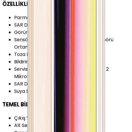
ÖZELLİKLER
Parmak izi Okuyucu
:
Yok
SAR Değeri 10g (Baş)
:
0.93 W/kg
Görüntülü Konuşma (Uygulama)
:
Var
Sensörler
:
Jiroskop Pusula Yakınlık Sensörü
Ortam Işığı Sensörü İvmeölçer
Toza Dayanıklılık
:
Yok
Bildirim Işığı (LED)
:
Yok
Servis ve Uygulamalar
:
Gürültü Önleyici 2
Mikrofon iCloud
SAR Değeri 10g (Vücut)
:
0.74 W/kg
Suya Dayanıklılık
:
Yok
TEMEL BİLGİLER
Çıkış Yılı
:
2010
Alt Seri
:
Apple iPhone 4