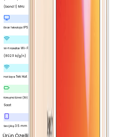
(band 1) MHz
IPS LCD
Ekran Teknolojisi
Wi-Fi 4
Wi-Fi Kanalları
(802.11 b/g/n)
Tek Hat
Hat Sayısı
7
Konuşma Süresi (3G)
Saat
3.5 mm
Ses Çıkışı
Ürün Özellikleri
Tümünü Gör