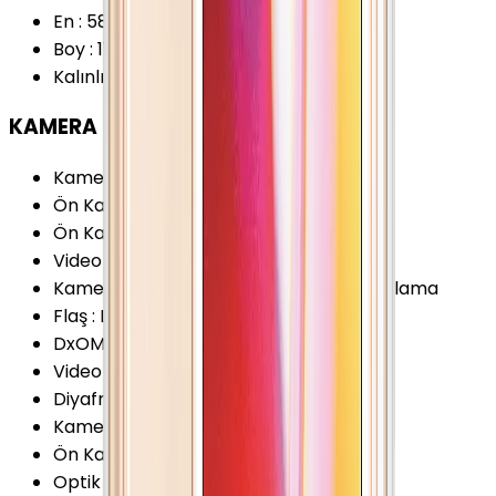
En
:
58.6 mm
Boy
:
115.2 mm
Kalınlık
:
9.3 mm
KAMERA
Kamera Sensör Boyutu
:
1/3.2 İnç
Ön Kamera Çözünürlüğü
:
0.3 MP
Ön Kamera Video Çözünürlüğü
:
720p
Video Kayıt Çözünürlüğü
:
720p (HD)
Kamera Özellikleri
:
HDR Otomatik odaklama
Flaş
:
LED
DxOMark Eski (v1)
:
50 Puan
Video FPS Değeri
:
30 fps
Diyafram Açıklığı
:
F2.0
Kamera Çözünürlüğü
:
5 MP
Ön Kamera FPS Değeri
:
30 fps
Optik Görüntü Sabitleyici (OIS)
:
Yok