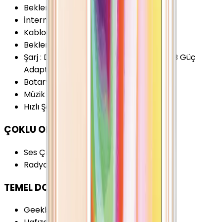
Bekleme Süresi (2G)
:
300 Saat
İnternet Kullanımı (3G)
:
6 Saat
Kablosuz Şarj
:
Yok
Bekleme Süresi (3G)
:
300 Saat
Şarj
:
Dock USB Kablosu Konnektörü USB Güç
Adaptörü
Batarya Kapasitesi (Tipik)
:
1420 mAh
Müzik Oynatma
:
40 Saat
Hızlı Şarj
:
Yok
ÇOKLU ORTAM
Ses Çıkışı
:
3.5 mm
Radyo
:
Yok
TEMEL DONANIM
Geekbench 5 (Multi-core)
:
150 Puan