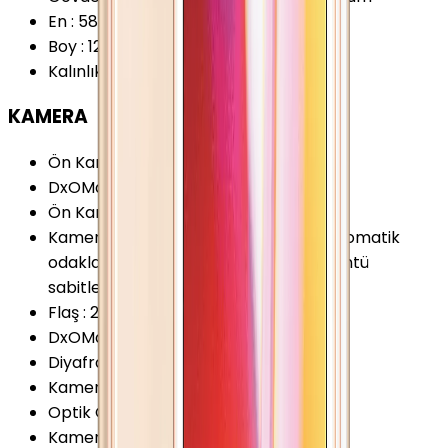
En
:
58.6 mm
Boy
:
123.8 mm
Kalınlık
:
7.6 mm
KAMERA
Ön Kamera Çözünürlüğü
:
1.2 MP
DxOMark 2017 (v2)
:
68 Puan
Ön Kamera Video Çözünürlüğü
:
720p
Kamera Özellikleri
:
HDR Panorama Otomatik
odaklama Yüz Algılama BSI Dijital görüntü
sabitleyici (EIS)
Flaş
:
2 LED
DxOMark Eski (v1)
:
76 Puan
Diyafram Açıklığı
:
F2.2
Kamera Çözünürlüğü
:
8 MP
Optik Görüntü Sabitleyici (OIS)
:
Yok
Kamera Sensör Boyutu
:
1/3 İnç