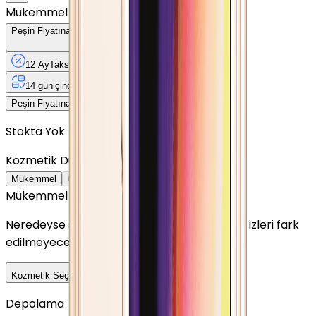
Mükemmel
Peşin Fiyatına
12
Taksit
x
103,83 TL
12 Ay
Taksit
12 Ay
Güvence
4 iş
gününde
14 gün
içinde iade
Yenilenmiş
Cihaz Nedir?
1.246 TL
Peşin Fiyatına
12
taksit x
103,83 TL
Stokta Yok
Kozmetik Durumu
Nasıl Görünüyor?
Mükemmel
Çok İyi
İyi
Outlet
Mükemmel
Neredeyse sıfır ayarında görünüm. Kullanım izleri fark
edilmeyecek seviyededir.
Detayını Gör
Kozmetik Seçeneklerini Karşılaştır
Depolama