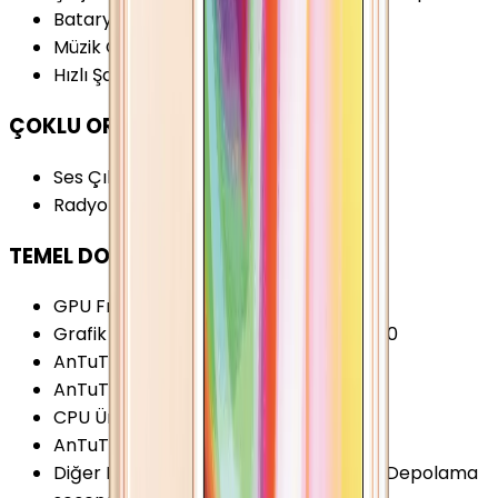
Batarya Kapasitesi (Tipik)
:
1560 mAh
Müzik Oynatma
:
40 Saat
Hızlı Şarj
:
Yok
ÇOKLU ORTAM
Ses Çıkışı
:
3.5 mm
Radyo
:
Yok
TEMEL DONANIM
GPU Frekansı
:
200 MHz
Grafik İşlemcisi (GPU)
:
PowerVR G6430
AnTuTu Puanı (v7)
:
68.200 Puan
AnTuTu Puanı (v6)
:
61.400 Puan
CPU Üretim Teknolojisi
:
28 nm
AnTuTu Puanı (v8)
:
85.000 Puan
Diğer Hafıza Seçenekleri
:
16/32/64GB Depolama