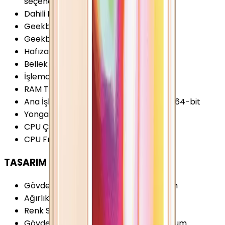
seçeneği var
Dahili Depolama
:
16 GB
Geekbench 5 (Single-core)
:
275 Puan
Geekbench 5 (Multi-core)
:
505 Puan
Hafıza Kartı Desteği
:
Yok
Bellek (RAM)
:
1 GB
İşlemci Mimarisi
:
64-bit
RAM Tipi
:
LPDDR3
Ana İşlemci (CPU)
:
2x 1.3 GHz Cyclone 64-bit
Yonga Seti (Chipset)
:
Apple A7
CPU Çekirdeği
:
2 Çekirdek
CPU Frekansı
:
1.3 GHz
TASARIM
Gövde Malzemesi (Kapak)
:
Alüminyum
Ağırlık
:
112 Gram
Renk Seçenekleri
:
Altın Gri Gümüş
Gövde Malzemesi (Çerçeve)
:
Alüminyum