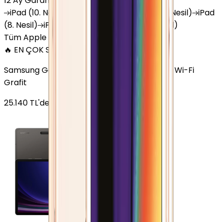
12 Ay Garanti
•
6 Taksit
iPad
(10. Nesil)
iPad
Air (6. Nesil)
iPad
(9. Nesil)
iPad
(8. Nesil)
iPad
Air (5. Nesil)
iPad
Air (2. Nesil)
Tüm Apple Tablet'ler
🔥 EN ÇOK SATAN
Samsung Galaxy Tab S9 Plus 256 GB 12.4 inç Wi-Fi
Grafit
25.140
TL'den
başlayan fiyatlar