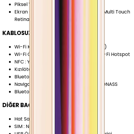
Piksel Yoğunluğu
:
326 PPI
Ekran Özellikleri
:
Oleophobic Coating Multi Touch
Retina Ekran
KABLOSUZ BAĞLANTILAR
Wi-Fi Kanalları
:
Wi-Fi 4 (802.11 a/b/g/n)
Wi-Fi Özellikleri
:
Dual-Band (5GHz) Wi-Fi Hotspot
NFC
:
Yok
Kızılötesi
:
Yok
Bluetooth Özellikleri
:
A2DP
Navigasyon Özellikleri
:
GPS A-GPS GLONASS
Bluetooth Versiyonu
:
4.0
DİĞER BAĞLANTILAR
Hat Sayısı
:
Tek Hat
SIM
:
Nano-SIM (4FF)
USB Özellikleri
:
Video Çıkış Desteği (Harici