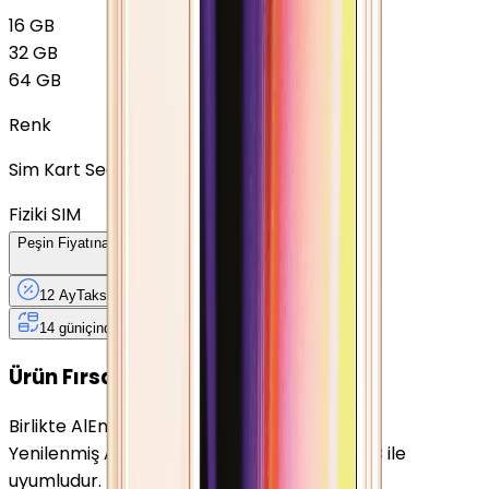
16 GB
32 GB
64 GB
Renk
Sim Kart Seçimi
Fiziki SIM
Peşin Fiyatına
12
Taksit
x
103,83 TL
12 Ay
Taksit
12 Ay
Güvence
4 iş
gününde
14 gün
içinde iade
Yenilenmiş
Cihaz Nedir?
Ürün Fırsatları
Birlikte Al
En Çok Eşleştirilen
Yenilenmiş Apple iPhone 5S Uzay Grisi 32 GB ile
uyumludur.