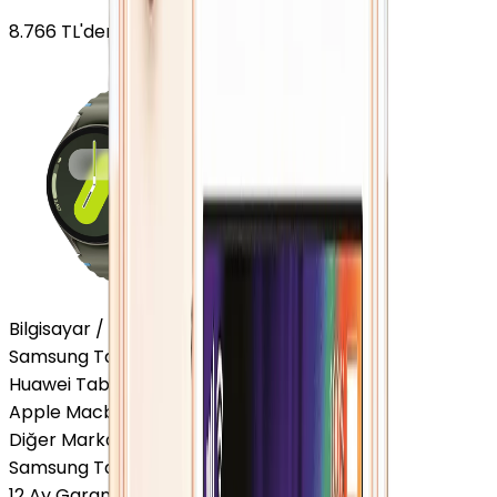
8.766
TL'den
başlayan fiyatlar
Bilgisayar / Tablet
Samsung Tablet
Huawei Tablet
Apple Macbook
Diğer Markalar
Samsung Tablet
12 Ay Garanti
•
6 Taksit