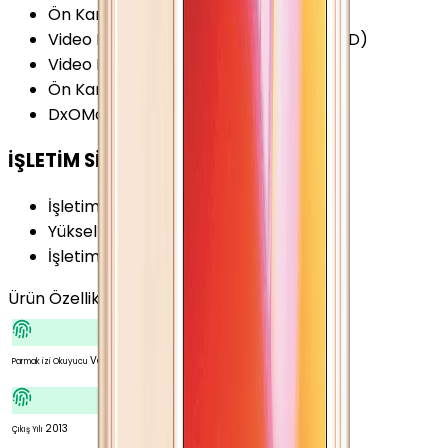
Ön Kamera Özellikleri
:
Yüz Algılama
Video Kayıt Çözünürlüğü
:
1080p (Full HD)
Video FPS Değeri
:
30 fps
Ön Kamera FPS Değeri
:
30 fps
DxOMark Camera (v3)
:
68 Puan
İŞLETİM SİSTEMİ
İşletim Sistemi
:
iOS
Yükseltilebilir Versiyon
:
iOS 12
İşletim Sistemi Versiyonu
:
iOS 7
Ürün Özellikleri
Tümünü Gör
Var
Parmak izi Okuyucu
2013
Çıkış Yılı