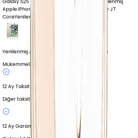
Galaxy S25 FE
Yenilenmiş Honor 400 Pro
Yenilenmiş
Apple iPhone XR
Yenilenmiş Samsung Galaxy J7
Core
Yenilenmiş Samsung Galaxy M52
Yenilenmiş Apple iPhone 5S Uzay Grisi 32 GB
Mükemmel
32 GB
Uzay Grisi
Fiziki SIM
12
Ay Taksit Seçeneği
Diğer taksit seçeneklerini keşfedin.
12 Ay Garanti