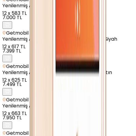
Yenilenmiş
Apple iPhone 6 - 128 GB - Altın
12
x
583 TL
7.000 TL
Getmobil Güvencesi
Yenilenmiş
Apple iPhone SE 2020 - 64 GB - Siyah
12
x
617 TL
7.399 TL
Getmobil Güvencesi
Yenilenmiş
Apple iPhone 7 Plus - 128 GB - Altın
12
x
625 TL
7.499 TL
Getmobil Güvencesi
Yenilenmiş
Apple iPhone 8 - 256 GB - Altın
12
x
663 TL
7.950 TL
Getmobil Güvencesi