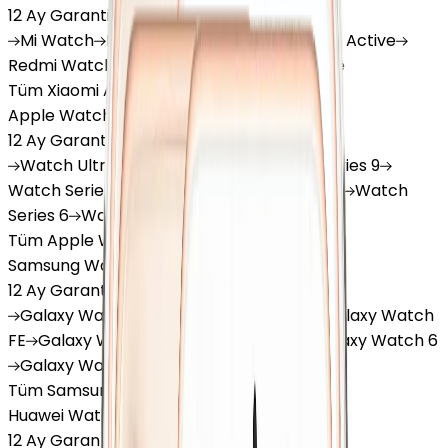
12 Ay Garanti
•
6 Taksit
Mi
Watch
Mi
Watch Lite
Redmi
Watch 3 Active
Redmi
Watch 5 Lite
Redmi
Watch 5 Active
Tüm Xiaomi Akıllı Saat'lar
Apple Watch
12 Ay Garanti
•
6 Taksit
Watch
Ultra
Watch
Series 10
Watch
Series 9
Watch
Series 8
Watch
Series 7
Watch
SE
Watch
Series 6
Watch
Series 5
Tüm Apple Watch'lar
Samsung Watch
12 Ay Garanti
•
6 Taksit
Galaxy
Watch 7
Galaxy
Watch Ultra
Galaxy
Watch
FE
Galaxy
Watch 4
Galaxy
Watch 5
Galaxy
Watch 6
Galaxy
Watch8
Tüm Samsung Watch'lar
Huawei Watch
12 Ay Garanti
•
6 Taksit