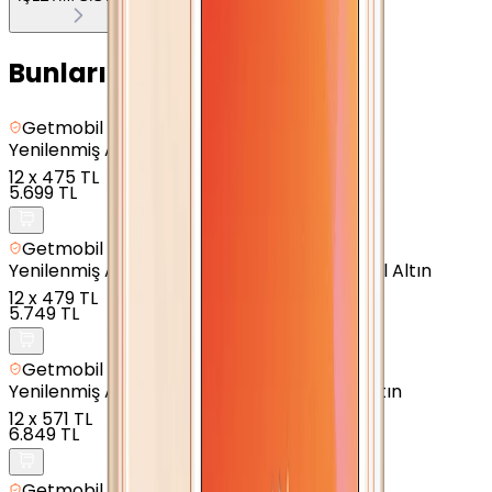
Bunları da Beğenebilirsin
Getmobil Güvencesi
Yenilenmiş
Apple iPhone 7 - 32 GB - Altın
12
x
475 TL
5.699 TL
Getmobil Güvencesi
Yenilenmiş
Apple iPhone 7 Plus - 32 GB - Gül Altın
12
x
479 TL
5.749 TL
Getmobil Güvencesi
Yenilenmiş
Apple iPhone 8 Plus - 64 GB - Altın
12
x
571 TL
6.849 TL
Getmobil Güvencesi