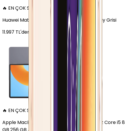
🔥 EN ÇOK SATAN
Huawei MatePad 11.5 128 GB 11.5 inç Wi-Fi Uzay Grisi
11.997
TL'den
başlayan fiyatlar
🔥 EN ÇOK SATAN
Apple MacBook Air 13" (13-inch, 2020) 1.1 GHz Core i5 8
GB 256 GB Altın