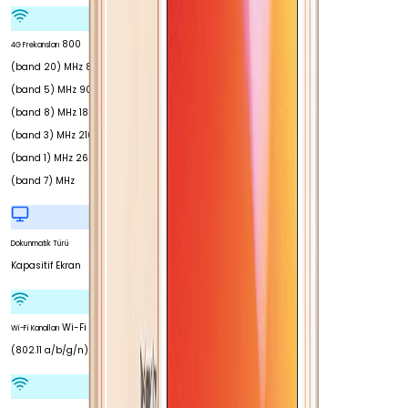
800
4G Frekansları
(band 20) MHz 850
(band 5) MHz 900
(band 8) MHz 1800
(band 3) MHz 2100
(band 1) MHz 2600
(band 7) MHz
Dokunmatik Türü
Kapasitif Ekran
Wi-Fi 4
Wi-Fi Kanalları
(802.11 a/b/g/n)