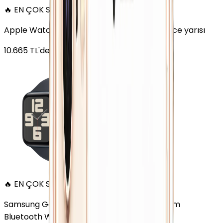
🔥 EN ÇOK SATAN
Apple Watch SE Alüminyum 44mm GPS Gece yarısı
10.665
TL'den
başlayan fiyatlar
🔥 EN ÇOK SATAN
Samsung Galaxy Watch 7 Alüminyum 44 mm
Bluetooth Wi-Fi Yeşil