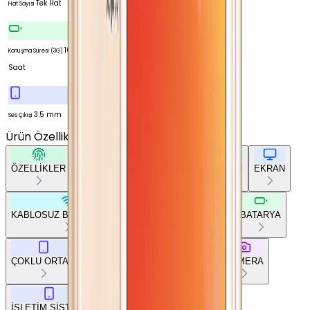
Tek Hat
Hat Sayısı
10
Konuşma Süresi (3G)
Saat
3.5 mm
Ses Çıkışı
Ürün Özellikleri
Tümünü Gör
ÖZELLİKLER
TEMEL BİLGİLER
AĞ BAĞLANTILARI
EKRAN
KABLOSUZ BAĞLANTILAR
DİĞER BAĞLANTILAR
BATARYA
ÇOKLU ORTAM
TEMEL DONANIM
TASARIM
KAMERA
İŞLETİM SİSTEMİ