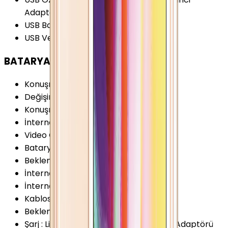
Adaptörle)
USB Bağlantı Tipi
:
Lightning
USB Versiyonu
:
2.0
BATARYA
Konuşma Süresi (3G)
:
10 Saat
Değişir Batarya
:
Yok
Konuşma Süresi (2G)
:
10 Saat
İnternet Kullanımı (WiFi)
:
10 Saat
Video Oynatma
:
10 Saat
Batarya Teknolojisi
:
Lithium Ion (Li-Ion)
Bekleme Süresi (2G)
:
250 Saat
İnternet Kullanımı (3G)
:
8 Saat
İnternet Kullanımı (4G)
:
10 Saat
Kablosuz Şarj
:
Yok
Bekleme Süresi (3G)
:
250 Saat
Şarj
:
Lightning - USB Kablosu USB Güç Adaptörü