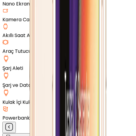
Nano Ekran Koruyucu
Kamera Cam Koruyucu
Akıllı Saat Aksesuarları
Araç Tutucu
Şarj Aleti
Şarj ve Data Kablosu
Kulak İçi Kulaklık
Powerbank