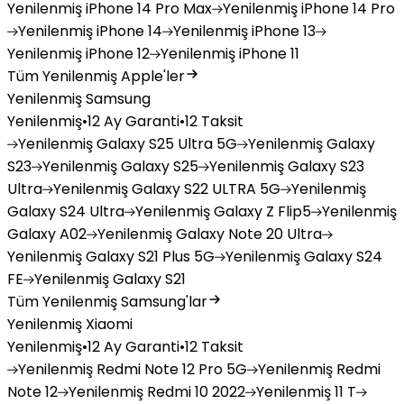
Yenilenmiş
iPhone 14 Pro Max
Yenilenmiş
iPhone 14 Pro
Yenilenmiş
iPhone 14
Yenilenmiş
iPhone 13
Yenilenmiş
iPhone 12
Yenilenmiş
iPhone 11
Tüm Yenilenmiş Apple'ler
Yenilenmiş Samsung
Yenilenmiş
•
12 Ay Garanti
•
12 Taksit
Yenilenmiş
Galaxy S25 Ultra 5G
Yenilenmiş
Galaxy
S23
Yenilenmiş
Galaxy S25
Yenilenmiş
Galaxy S23
Ultra
Yenilenmiş
Galaxy S22 ULTRA 5G
Yenilenmiş
Galaxy S24 Ultra
Yenilenmiş
Galaxy Z Flip5
Yenilenmiş
Galaxy A02
Yenilenmiş
Galaxy Note 20 Ultra
Yenilenmiş
Galaxy S21 Plus 5G
Yenilenmiş
Galaxy S24
FE
Yenilenmiş
Galaxy S21
Tüm Yenilenmiş Samsung'lar
Yenilenmiş Xiaomi
Yenilenmiş
•
12 Ay Garanti
•
12 Taksit
Yenilenmiş
Redmi Note 12 Pro 5G
Yenilenmiş
Redmi
Note 12
Yenilenmiş
Redmi 10 2022
Yenilenmiş
11 T