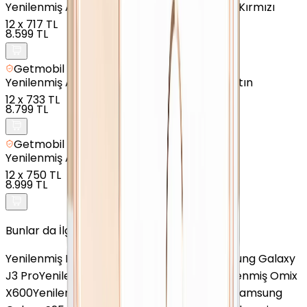
Yenilenmiş
Apple iPhone SE 2020 - 128 GB - Kırmızı
12
x
717 TL
8.599 TL
Getmobil Güvencesi
Yenilenmiş
Apple iPhone 8 Plus - 128 GB - Altın
12
x
733 TL
8.799 TL
Getmobil Güvencesi
Yenilenmiş
Apple iPhone 8 - 64 GB - Altın
12
x
750 TL
8.999 TL
Bunlar da İlginizi Çekebilir
Yenilenmiş Poco X4 GT 5G
Yenilenmiş Samsung Galaxy
J3 Pro
Yenilenmiş Samsung Galaxy A33
Yenilenmiş Omix
X600
Yenilenmiş Huawei Nova 13
Yenilenmiş Samsung