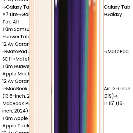
Galaxy
Tab S9 Plus
Galaxy
Tab S10 Ultra
Galaxy
Tab
A7 Lite
Galaxy
Tab A9
Galaxy
Tab A9 Plus
Galaxy
Tab A11
Tüm Samsung Tablet'ler
Huawei Tablet
12 Ay Garanti
•
6 Taksit
MatePad
Air
MatePad
11.5
MatePad
11.5"S
MatePad
SE 11
MatePad
12 X
Tüm Huawei Tablet'ler
Apple Macbook
12 Ay Garanti
•
12 Taksit
MacBook
Air 13" (13-inch, 2020)
MacBook
Air 13.6 inch
(13.6-inch, 2022)
MacBook
Air 13" (13-inch, 2019)
MacBook
Pro 16" (16-inch, 2019)
MacBook
Air 15" (15-
inch, 2024)
MacBook
Air 13"
Tüm Apple Macbook'lar
Apple Tablet