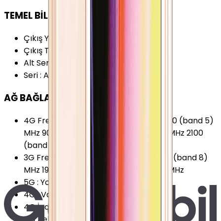
TEMEL BİLGİLER
Çıkış Yılı
:
2013
Çıkış Tarihi
:
2013, Eylül
Alt Seri
:
Apple iPhone 5s
Seri
:
Apple iPhone 5s
AĞ BAĞLANTILARI
4G Frekansları
:
800 (band 20) MHz 850 (band 5)
MHz 900 (band 8) MHz 1800 (band 3) MHz 2100
(band 1) MHz 2600 (band 7) MHz
3G Frekansları
:
850 (band 5) MHz 900 (band 8)
MHz 1900 (band 2) MHz 2100 (band 1) MHz
5G
:
Yok
4G
:
Var
4G İndirme
:
100 Mbps
4G Teknolojisi
:
LTE (Cat.3)