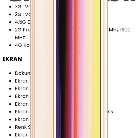
3G
:
Var
2G
:
Var
4.5G Desteği
:
Yok
2G Frekansları
:
850 MHz 900 MHz 1800 MHz 1900
MHz
4G Karşıya Yükleme
:
50 Mbps
EKRAN
Dokunmatik Türü
:
Kapasitif Ekran
Ekran Teknolojisi
:
IPS LCD
Ekran / Gövde Oranı
:
60.85 %
Ekran Çözünürlüğü
:
640x1136 Piksel
Ekran Çözünürlüğü Standardı
:
SD
Ekran Dayanıklılığı
:
Corning Gorilla Glass
Ekran Yenileme Hızı
:
60 Hz
Renk Sayısı
:
16 Milyon
Ekran Boyutu
:
4.0 İnç