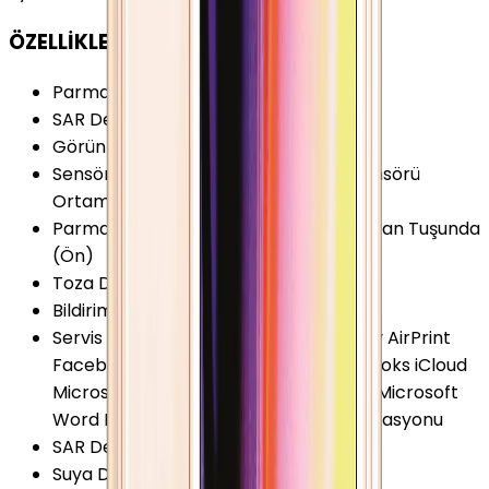
ÖZELLİKLER
Parmak izi Okuyucu
:
Var
SAR Değeri 10g (Baş)
:
1.00 W/kg
Görüntülü Konuşma (Uygulama)
:
Var
Sensörler
:
Jiroskop Pusula Yakınlık Sensörü
Ortam Işığı Sensörü İvmeölçer
Parmak izi Okuyucu Özellikleri
:
Ana Ekran Tuşunda
(Ön)
Toza Dayanıklılık
:
Yok
Bildirim Işığı (LED)
:
Yok
Servis ve Uygulamalar
:
AirDrop AirPlay AirPrint
Facebook Entegrasyonu FaceTime iBooks iCloud
Microsoft Excel Microsoft PowerPoint Microsoft
Word Passbook PDF Siri Twitter Entegrasyonu
SAR Değeri 10g (Vücut)
:
0.80 W/kg
Suya Dayanıklılık
:
Yok