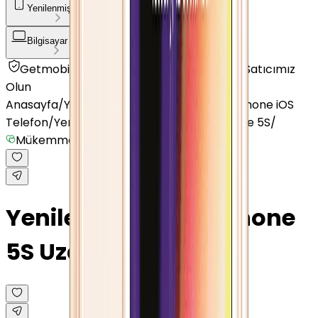
Yenilenmiş Telefon
Akıllı Saat ve Bileklik
Bilgisayar / Tablet
Aksesuar
Getmobil Güvencesi
Mağazalarımız
Satıcımız
Olun
Anasayfa
/
Yenilenmiş Telefon
/
Yenilenmiş iPhone iOS
Telefon
/
Yenilenmiş Apple
/
Yenilenmiş iPhone 5S
/
Mükemmel
Yenilenmiş Apple iPhone
5S Uzay Grisi 32 GB